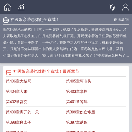
神医娘亲带崽炸翻全京城！
雨潇潇
/著
现代叱咤风云的玄门门主，一朝穿越，她成了受尽折磨，惨遭凌虐的逸王妃。渣
夫要取她儿子心头血，白月光要将她乱棍打死。开局便拿着这手烂牌的苏清月丝
毫不慌，看她一手医术，一手萌宝，将欺辱之人打的落花流水，桃花更是朵朵
开。只是这不知从哪冒出来的男人突然堵在门边，直称她是他自己夫君。某日。
小团子指着外头的男人，“娘，那个帅叔叔带着聘礼又来了！”
神医娘亲又掉马了免
费阅读美萌萌
神医娘亲养萌娃免费
神医娘亲带崽炸翻全京城南烟
神医娘亲带崽
炸翻全京城短剧
神医娘亲养萌娃全文免费阅读
神医娘亲a 爆了
神医娘亲a爆了
神医娘亲带崽炸翻全京城！
最新章节
免费读
神医娘亲带崽炸翻全京城免费阅读
神医娘亲又掉马甲了免费阅读
神医娘
第406章大结局
第405章坏老头
亲带崽炸翻全京城、作者朝阳
神医娘亲又掉
神医娘亲a爆了免费阅读
神医娘亲
带崽炸翻全京城免费阅读苏苏
神医娘亲帅炸了全文免费阅
神医娘亲
神医娘亲又
第404章大婚
第403章拿捏
掉马了全文阅读
神医娘亲帅炸了全文免费阅读笔趣阁
神医娘亲又掉马了免费阅
读 全文
神医娘亲又跑了
神医娘亲又掉马了免费阅读纳兰
神医娘亲萌宝宝免费
第402章宫变
第401章筹码
阅读全文
神医娘亲又开挂免费阅读
神医娘亲带崽炸翻全京城全文免费阅读
神医
第400章离开的一天
第399章伤亡惨重
娘亲帅炸了
神医娘亲又掉马了免费阅读无弹幕
神医娘亲又跑了免费阅读
神医娘
亲带崽炸翻全京城盛苏苏
神医娘亲免费阅读
神医娘亲萌宝宝完整版免费阅读
神
第398章废太子
第397章诱饵
医娘亲带崽炸翻全京城金水水
神医娘亲萌宝宝全文免费阅读全文
神医娘亲帅炸