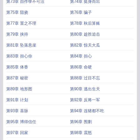
第73章 自作孽不可活
第74章 挺身而出
第75章 阻挠
第76章 骗子
第77章 置之不理
第78章 秋后算账
第79章 挟持
第80章 趁胜追击
第81章 坠落悬崖
第82章 惊天大瓜
第83章 担心你
第84章 担心
第85章 体香
第86章 命硬
第87章 秘密
第88章 过目不忘
第89章 地形图
第90章 逃出生天
第91章 计划
第92章 反将一军
第93章 喜脉
第94章 连猪都不吃
第95章 博得信任
第96章 围剿
第97章 回家
第98章 震怒