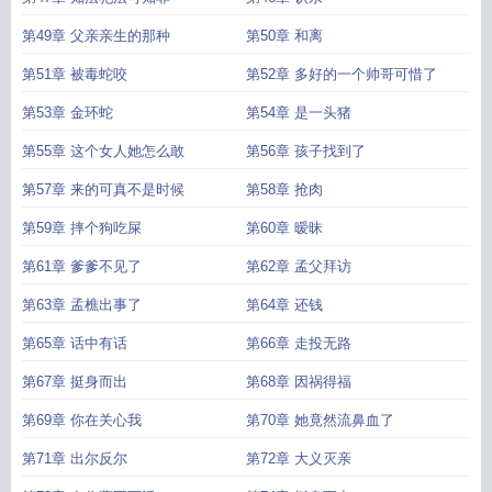
第49章 父亲亲生的那种
第50章 和离
第51章 被毒蛇咬
第52章 多好的一个帅哥可惜了
第53章 金环蛇
第54章 是一头猪
第55章 这个女人她怎么敢
第56章 孩子找到了
第57章 来的可真不是时候
第58章 抢肉
第59章 摔个狗吃屎
第60章 暧昧
第61章 爹爹不见了
第62章 孟父拜访
第63章 孟樵出事了
第64章 还钱
第65章 话中有话
第66章 走投无路
第67章 挺身而出
第68章 因祸得福
第69章 你在关心我
第70章 她竟然流鼻血了
第71章 出尔反尔
第72章 大义灭亲