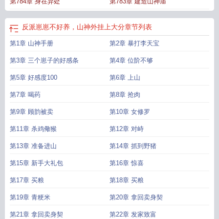
第784章 身在异处
第783章 建造山神庙
反派崽崽不好养，山神外挂上大分
章节列表
第1章 山神手册
第2章 暴打李天宝
第3章 三个崽子的好感条
第4章 位阶不够
第5章 好感度100
第6章 上山
第7章 喝药
第8章 抢肉
第9章 顾韵被卖
第10章 女修罗
第11章 杀鸡儆猴
第12章 对峙
第13章 准备进山
第14章 抓到野猪
第15章 新手大礼包
第16章 惊喜
第17章 买粮
第18章 买粮
第19章 青粳米
第20章 拿回卖身契
第21章 拿回卖身契
第22章 发家致富