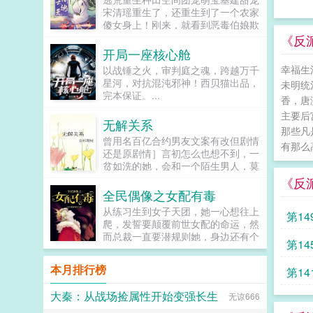
让反派降智，但你最好不要做梦觉得
宋清瑶重生了，还重生到了一个农家
读者也会降智，很难懂吗？还是读者
傻女身上！刚来，就看到恶毒伯娘欺
A靠靠靠！早说是大佬的局中局中局
负临产的母亲！可恶，不能忍，拼
《反
啊！！祖爹！对不起！是我说话太大
了。刚解决了，就遇...
开局一座核心舱
声了！！第二本读者B狗塑适可而
止，就算你重复强调五百次他是可爱
幸福生
以战锤之火，审判庭之魂，跨越万千
狗狗，但我只看到了一只舔狗，还是
星河，对抗混沌邪神！西贝猫出品，
未明统
不会汪汪叫的那种。还是读者B起猛
完本保证。...
香，唐
了，看到无敌阳光开朗大狗狗了，哪
主要后
里能领养，阿祖！我也要养阿祖！！
无解关系
第三本读者C作者生活这么不如意，
那些凡
曾用名百亿合约男友文案有改但剧情
一定要搞这么五毒俱全的角色？写不
有那么高
还是原剧情］言初怎么也想不到，一
出来东西找个班上吧。还是读者
贫如洗的她，会和一个陌生男人，莫
CMD，祖神，我可真该死啊！第四
名其妙地绑定了一场为期365天的财
本第五本第六本楚祖怎么样，虽然演
《反
富交换。说白了就是他的钱进了她账
的一般，但我改得还行吧？系统你知
全民偶像之女配有毒
户，她的钱进了他账户还转！不！
道什么叫边缘角色吗？人气大爆角色
从练习生到女子天团，她一心想往上
第1
回！去！好消息对方是陆洺执，陆氏
算什么边缘角色啊！！！TIPS12100
爬，发誓要颠覆前世女配的命运，然
集团太子爷，多金，年轻，人还帅。
存稿箱吐章节，偶尔抽空改错字2警
而总裁一直要潜规则她，身边还有个
完结
坏消息这人脾气差，控制欲强，还打
惕祖哥感情牌，他是个狠人3wb短不
第1
未来影视歌巨星在作妖！！！...
算趁机和她来场合约恋爱。...
拉揪，随机掉落祖哥CG4论坛都会标
本月排行榜
注发言时间，精确到秒，有用5是想
第1
简单尝试各种题材的产物，专栏预收
有各个题材，收收菜呗w...
大秦：从战场捡属性开始变强长生
无谅666