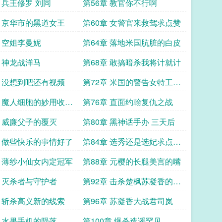
求点赞打赏关注
章 兵王修罗 刘同
第56章 教官你不行啊
章 京华市的黑道女王
第60章 女警官来救驾求点赞
章 空姐李曼妮
第64章 落地米国肮脏的白皮
章 神龙战洋马
第68章 敢搞暗杀我将计就计
章 没想到吧还有视频
第72章 米国的警告女特工劳
拉
章 魔人细胞的妙用收服
第76章 直面约翰复仇之战
点赞关注打
章 威廉父子的覆灭
第80章 黑神话手办 三天后
章 做些快乐的事情好了
第84章 选秀还是选妃求点赞
关注打
章 薄纱小仙女内定冠军
第88章 元樱的长腿美言的嘴
章 灭杀者与守护者
第92章 击杀楚枫苏凝香的担
忧
章 斩杀高义新的线索
第96章 苏凝香大战君司岚
章 水果手机的陨落
第100章 爆杀造谣罕见