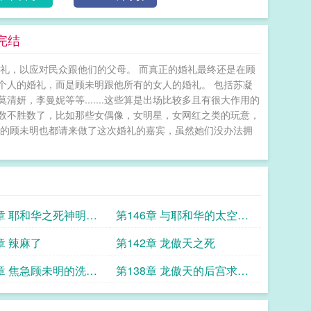
完结
礼，以应对民众跟他们的父母。 而真正的婚礼最终还是在顾
个人的婚礼，而是顾未明跟他所有的女人的婚礼。 包括苏凝
，李曼妮等等.......这些算是出场比较多且有很大作用的
数不胜数了，比如那些女偶像，女明星，女网红之类的玩意，
他的顾未明也都请来做了这次婚礼的嘉宾，虽然她们没办法拥
7章 耶和华之死神明现
第146章 与耶和华的太空大
战
章 辣麻了
第142章 龙傲天之死
9章 焦急顾未明的洗脑
第138章 龙傲天的后宫求点
点赞关注打
赞关注