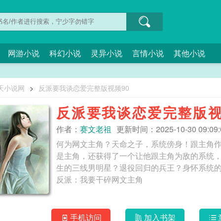
网游小说
科幻小说
灵异小说
言情小说
其他小说
天小说网
>
反派要我谈恋爱完整版视频90
反派要我谈恋爱完整版视
作者：
赛文老祖
更新时间：2025-10-30 09:09:
何为网文主角？天命之子，系统傍身！跟主角
是主角，还获得了一个让他跟主角为敌的系统
生的三线男明星？退役回归的兵王？身怀系统
反派：我要干碎网文主角
手机访问
加入书架