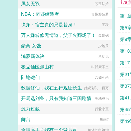
《反
凤女无双
芯玉姑娘
NBA：奇迹缔造者
青椒炒菠萝
第1
快穿：宿主真的只是替身！
画秋
第5
万人嫌转修无情道，父子火葬场了！
金砚砚
第9
豪商·女强
少地瓜
第1
鸿蒙霸体决
鱼初见
第1
极品仙医混山村
叫我康不空
第2
陆地键仙
六如和尚
第3
数据修仙，我在五行观证长生
她说彩礼一百万
赞收
第4
开局选刘备，只有我知道三国剧情
满地鸡毛
打三
源力过载
第4
我爱小豆
舞台
玫雨?
第4
全职高手之我有一个背后灵
倒转的白银钟