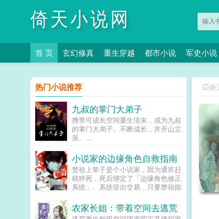
倚天小说网
首 页
玄幻修真
重生穿越
都市小说
军史小说
热门小说推荐
倚
九叔的掌门大弟子
携带可成长空间重生清末，成为九叔
的掌门大弟子。不断成长，并开山立
派。...
小说家的边缘角色自救指南
楚祖上辈子是个小说家，因为通宵赶
稿猝死，死后绑定了「边缘角色修正
系统」。系统提出交易，只要楚祖能
扮演并修正那些被读者讨厌的边缘角
色，他就能重获新生。楚祖改人设是
农家长姐：带着空间去逃荒
吧？老擅长了！第一本读者A你可以
逃荒重生种田空间团宠萌宝基建甜宠