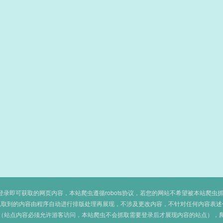
即可获取的网页内容，本站爬虫遵循robots协议，若您的网站不希望被本站爬虫抓取，可
抓取到的内容由程序自动进行排版处理再展现，不涉及更改内容，不针对任何内容表述
（站点内容必须允许游客访问，本站爬虫不会抓取需要登录后才展现内容的站点），