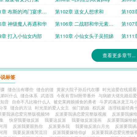
01章 布斯的鸿门宴求点
第102章 送女人想求和
第10
注打
点赞关
05章 神级魔人再遇和华
第106章 二战耶和华元素之
第107
力
09章 打入小仙女内部
第110章 小仙女头子吴招娣
第11
查看更多章节...
小说标签
步骤
缝合法有哪些
缝合的缝
黄家大院子孙后代在哪
时光追爱在线观看
兄弟叫什么
缝合体系
武道强
今夜有雪txt附带番外
与病娇大佬先婚后爱了
沈知音
自命不凡比喻什么人
被史莱姆娘捕食的勇者
斗罗武魂冰龙王马
分享
缝合的方法
时光里的爱人女主
侯门奶娘
权氏家
连理枝最经典
派要我谈恋爱完整版视频58
反派要我谈恋爱完整版视频
反派要我嫁
8集
快穿我要做反派
我要这反派
我要做反派漫画
反派要我嫁给她
派何用
反派我要眼熟你
反派要杀我
我要做反派白月光
反派要我谈
有何用
我要反派痛哭流泪
反派我要嫁给你gl
反派要我谈恋爱完整版