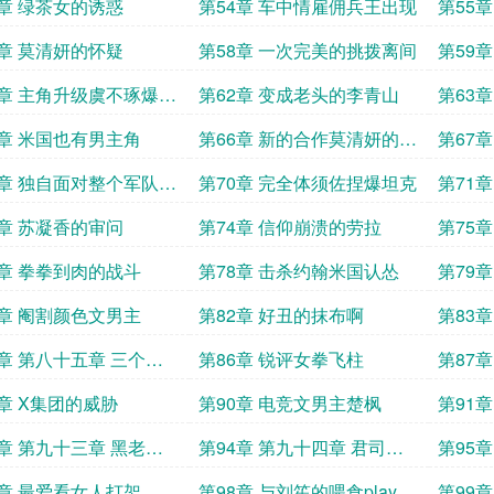
观众打赏
3章 绿茶女的诱惑
第54章 车中情雇佣兵王出现
第55
7章 莫清妍的怀疑
第58章 一次完美的挑拨离间
第59
1章 主角升级虞不琢爆火
第62章 变成老头的李青山
第63
赞关注
5章 米国也有男主角
第66章 新的合作莫清妍的作
第67
用求点赞关注打
9章 独自面对整个军队求
第70章 完全体须佐捏爆坦克
第71
关注打赏
3章 苏凝香的审问
第74章 信仰崩溃的劳拉
第75
劳拉求
7章 拳拳到肉的战斗
第78章 击杀约翰米国认怂
第79
1章 阉割颜色文男主
第82章 好丑的抹布啊
第83
5章 第八十五章 三个女
第86章 锐评女拳飞柱
第87
求点赞关注打赏
9章 X集团的威胁
第90章 电竞文男主楚枫
第91
3章 第九十三章 黑老大
第94章 第九十四章 君司岚
第95
星求点赞关注打
的愤怒求点赞关注打
7章 最爱看女人打架
第98章 与刘笙的喂食play
第99