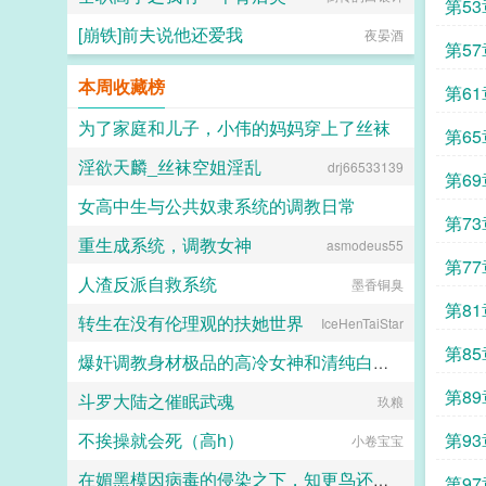
第5
[崩铁]前夫说他还爱我
夜晏酒
第5
本周收藏榜
第6
为了家庭和儿子，小伟的妈妈穿上了丝袜
求点
第6
淫欲天麟_丝袜空姐淫乱
drj66533139
daokee
第6
女高中生与公共奴隶系统的调教日常
点赞
第7
重生成系统，调教女神
asmodeus55
喵不可言
第7
人渣反派自救系统
墨香铜臭
第8
转生在没有伦理观的扶她世界
IceHenTaiStar
第8
爆奸调教身材极品的高冷女神和清纯白袜甜妹留学生，射满她们的鞋柜里的高跟鞋和小皮鞋
偶像
第8
斗罗大陆之催眠武魂
玖粮
ni1l
不挨操就会死（高h）
第9
小卷宝宝
的克
在媚黑模因病毒的侵染之下，知更鸟还是恶堕成了黑爹的媚黑母猪
第9