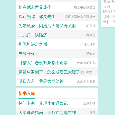
要我谈
反派
苟在武道世界成圣
在水中的纸老虎
陪白月
欢迎光临，怨灵先生
那个小
凌霄上清统雷元阳妙一
食]
先婚试爱：闪婚后大佬又野又浪
花宝叽
九龙归一诀陆沉
魔风烈
和飞坦绑定之后
飞天神枝
先敌开火
送你走
［猎人］恋爱对象都不正常
代糖葱花面包
穿进斗罗躺平，怎么成唐三大腿了
呆头鹅陛下
明日方舟：我是大群幼神
天天木木盒盒
新书入库
拷问专家，艾玛小姐遇险记
亚尔斯特
大学逃命指南：于死亡之地封神
沅漪