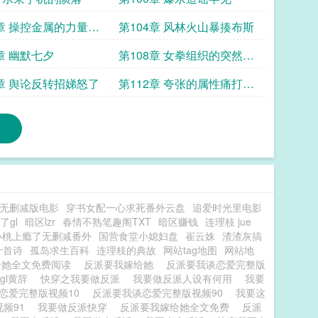
3章 操控金属的力量求
第104章 风林火山暴揍布斯
注
章 幽默七夕
第108章 女拳组织的突然袭
击
1章 舆论反转招娣怒了
第112章 夸张的属性痛打招
娣
无删减版电影
穿书女配一心求死番外云盘
追爱时光里电影
gl
暗区lzr
春情不熟笔趣阁TXT
暗区赚钱
连理枝 jue
小桃上瘾了无删减番外
国营食堂小媳妇盘
崔云姝
渣渣灰搞
十首诗
孤岛求生百科
连理枝的典故
网站tag地图
网站地
给她全文免费阅读
反派要我嫁给她
反派要我谈恋爱完整版
gl黄辞
快穿之我要做反派
我要做反派人设有何用
我要
恋爱完整版视频10
反派要我谈恋爱完整版视频90
我要这
视频91
我要做反派快穿
反派要我嫁给她全文免费
反派