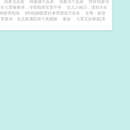
派
我要当反派
我要做大反派
我要当个反派
快穿我要当
重生七零被换亲，冷面指挥官宠不停
女儿入殓日，渣前夫在
神驯养指南
[柯南]猫眼爱好者带团逆天改命
女尊：娇宠
八零换亲：东北家属院有个美媚娇
案妆
七零五好家庭[美