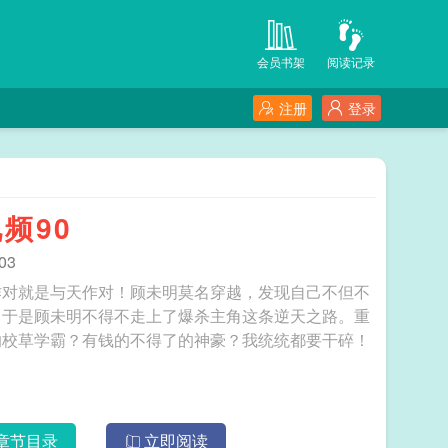
会员书架
阅读记录
注册
登录
频90
03
作对就是与天作对！顾未明莫名穿越，发现自己不但不
，于是顾未明不得不走上了爆杀主角这条逆天之路。重
的校草学霸？有钱的不得了的神豪？我统统都要干碎！
章节目录
立即阅读