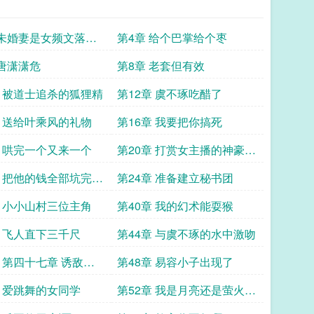
 未婚妻是女频文落魄
第4章 给个巴掌给个枣
点赞打赏评
 唐潇潇危
第8章 老套但有效
章 被道士追杀的狐狸精
第12章 虞不琢吃醋了
章 送给叶乘风的礼物
第16章 我要把你搞死
章 哄完一个又来一个
第20章 打赏女主播的神豪主
角
章 把他的钱全部坑完求
第24章 准备建立秘书团
赏关注
章 小小山村三位主角
第40章 我的幻术能耍猴
章 飞人直下三千尺
第44章 与虞不琢的水中激吻
章 第四十七章 诱敌深
第48章 易容小子出现了
求点赞关注打赏
章 爱跳舞的女同学
第52章 我是月亮还是萤火虫