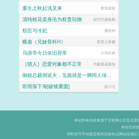
重生之秋起浅灵来
青珏宸宸
清纯校花卖身沦为权贵玩物
凶巴巴麦旋风
权臣与冷妃
鹿衔钟
蝶蛊（兄妹骨科H）
茶里士多糖
乌游市今日依旧异常
小马狂奔
［猎人］恋爱对象都不正常
代糖葱花面包
御姐总裁倒追夫，见面就是一脚同人绿帽短篇之李涛的幻想
听雨落下海[破镜重圆]
giotto0086
盐六七
本站所有内容来源于互联网公开且无需登录
本站仅对
同时您可手动提交相关目标站点网址给我们