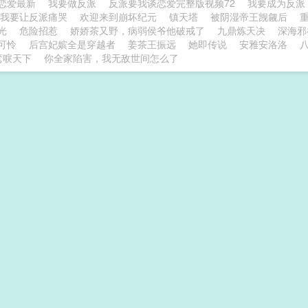
恋爱最新
我要做反派
反派要我谈恋爱完整版视频72
我要成为反
我要让反派痛哭
欢迎来到崩坏纪元
镇天塔
被阴湿帝王觊觎后
光
危险招惹
娇娇茶又野，病弱侯爷他破戒了
九鼎炼天决
深海邪
可怜
后宫妃嫔全是穿越者
姜茶王振远
她即传说
安雅安洛洛
鸾唳天下
你全家陷害，我无敌世间怎么了