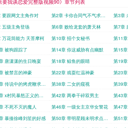
派要我谈恋爱完整版视频90》章节列表
章 要跟网文主角作对
第2章 卡你合同气不气求点
第3章
赞评论收藏
千金求
章 五级主角登场
第6章 败给龙套的萧天林
第7章
章 万花筒能力 天菩摩柯
第10章 招个女秘书
第11
3章 被狗跟踪了
第14章 你这威胁有点幽默
第15
7章 唐潇潇的生日晚宴
第18章 鲸鱼的眼睛
第19
1章 被禁言的神豪
第22章 戏耍红温神豪
第23
点赞打
7章 传说中的烤虎鞭求点
第38章 二女的窥视
第39
藏打赏
1章 x村民暴怒正义的一
第42章 两拳干碎双男主
第43
去点赞打赏
5章 不死不灭的魔人
第46章 一级女主京华女警花
第47
入之计
9章 暴揍徐峰刘笙的好感
第50章 带明星顾未明求点赞
第51