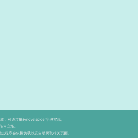
通过屏蔽novelspider字段实现。
任何立场。
爬虫程序会依据负载状态自动爬取相关页面。