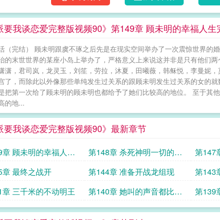
派要我谈恋爱完整版视频90》第149章 顾未明的幸福人生
活（完结） 顾未明跟虞不琢之后先是在现实空间举办了一次震惊世界的婚
治的末世世界的某座小岛上举办了，严格意义上来说这并非是只有他们两
潇潇，君司岚，龙灵玉，刘笙，劳拉，沐夏，田曦薇，韩稣悦，李曼妮，莫清妍
宫了，而除此以外像那些单纯发生过关系的跟顾未明发生过关系的女的就
是把第一次给了顾未明的顾未明也都给予了她们比较高的地位。 至于其
的地...
派要我谈恋爱完整版视频90》最新章节
49章 顾未明的幸福人生
第148章 杀死神明一切的终
第14
结
身
45章 最终之战开
第144章 准备开战龙组现
第143
41章 三千米的不动明王
第140章 她叫的声音都比你
第13
的力气大
计划求