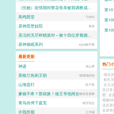
（扶她）疫情期间警花母亲被我调教成三洞全开的肉便器母狗
人头木321
第1
凤鸣西堂
霜染official
千杯灼
赞关
第1
原神恶堕妓院
黄泉
第1
圣洁的无尽榨精派对～被十四位穿着婚纱的舰娘新娘们在教堂内献上身体的集体婚礼～
原神催眠系列
saya触手酱
火锅气候
最新更新
热门
神迹
清山霁
缝合
英格兰热刺王朝
喂喵喵的肉
权氏
山海提灯
女主
跃千愁
笑日常
爹娘不疼？那就换！做王爷他闺女
醋味蛋黄酥
图
反
视频5
青鸟伶俜下庭芜
南宫琉生
这反
反派
许我所期
江半碗