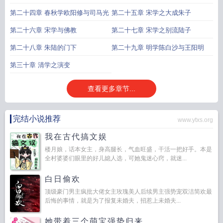
第二十四章 春秋学欧阳修与司马光
第二十五章 宋学之大成朱子
第二十六章 宋学与佛教
第二十七章 宋学之别流陆子
第二十八章 朱陆的门下
第二十九章 明学陈白沙与王阳明
第三十章 清学之演变
查看更多章节...
完结小说推荐
www.ytxs.org
我在古代搞文娱
楼月娘，话本女主，身高腿长，气血旺盛，干活一把好手。本是
全村婆婆们眼里的好儿媳人选，可她鬼迷心窍，就迷...
白日偷欢
顶级豪门男主疯批大佬女主玫瑰美人后续男主强势宠双洁简欢最
后悔的事情，就是为了报复未婚夫，招惹上未婚夫...
她带着三个萌宝强势归来