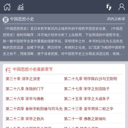
中国思想小史
武内义雄
/著
《中国思想简史》是日本哲学家武内义雄所作的中国哲学思想史论著。《中国思
想简史》按时间顺序，详尽地介绍并分析了上自殷周、下迄明清的中国哲学史。
除一般中国哲学史著作重视的儒家学说、宋明理学之外，本书对以往为主流所忽
略的思想流派，如稷下学派、两汉经学，有精到之论述。以“流派”为梳理中国哲学
史之枝干，理路清晰，便于读者把握。对中国哲学史之分期及演进过程，有独到
之见。
中国思想发展史
中国思想史简介
中国思想史发展脉络
中国思想史包括哪
些
中国思想历史
中国思想简史 武内义雄
中国近代简史
中国思想简史老谢抖
中国思想小史
最新章节
音
中国古代简史
中国思想简史 豆瓣
人类思想简史
中国经济思想简史
中国思
第三十章 清学之演变
第二十九章 明学陈白沙与王阳明
想简史期末论文
中国的思想史
中国思想史的起源
我国思想史
中国思想史思维
导图
中国思想简史心得体会
中国思想简史武内义雄电子书
中国思想史在线阅
第二十八章 朱陆的门下
第二十七章 宋学之别流陆子
读
中国思想的演变
中国思想文化简史
中国思想史历程
第二十六章 宋学与佛教
第二十五章 宋学之大成朱子
第二十四章 春秋学欧阳修与司马光
第二十三章 道学周张二程之学
第二十二章 宋学之勃兴
第二十一章 佛教之新倾向