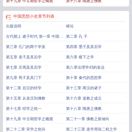
第十九章 中古期哲学之概观
第十八章 隋唐之佛教
中国思想小史
章节列表
出版说明
绪论
古代期上 诸子时代 第一章 中国古
第二章 孔 子
代的民族信仰
第三章 孔门的两个学派
第四章 墨子及其后学
第五章 老子及其后学
第六章 稷下之学
第七章 庄周及其后学
第八章论理学43的发达
第九章 荀子及其门下
第十章 秦代的思想界
第十二章 后汉的经学
第十三章 两汉的诸子
第十五章 从老庄到佛教
第十六章 道教之成立
第十七章 经学之统一
第十八章 隋唐之佛教
第十九章 中古期哲学之概观
第二十一章 佛教之新倾向
第二十二章 宋学之勃兴
第二十三章 道学周张二程之学