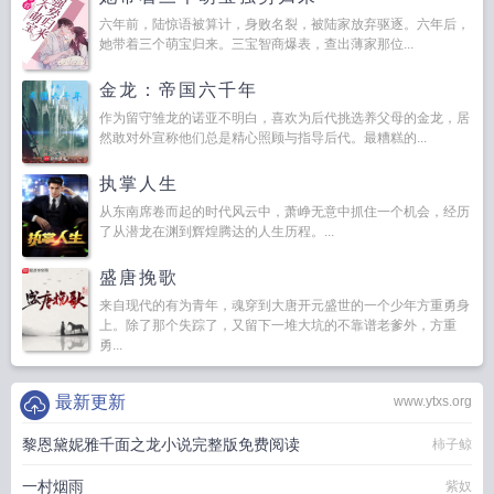
六年前，陆惊语被算计，身败名裂，被陆家放弃驱逐。六年后，
她带着三个萌宝归来。三宝智商爆表，查出薄家那位...
金龙：帝国六千年
作为留守雏龙的诺亚不明白，喜欢为后代挑选养父母的金龙，居
然敢对外宣称他们总是精心照顾与指导后代。最糟糕的...
执掌人生
从东南席卷而起的时代风云中，萧峥无意中抓住一个机会，经历
了从潜龙在渊到辉煌腾达的人生历程。...
盛唐挽歌
来自现代的有为青年，魂穿到大唐开元盛世的一个少年方重勇身
上。除了那个失踪了，又留下一堆大坑的不靠谱老爹外，方重
勇...
最新更新
www.ytxs.org
黎恩黛妮雅千面之龙小说完整版免费阅读
柿子鲸
一村烟雨
紫奴