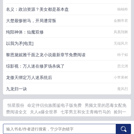
名义：政治资源？美女都是基本盘
柚柚柃
大楚最惨驸马，开局遭背叛
金阙帝君
纯阳神体：仙魔双修
凤凰翔舞
以我为矛[电竞]
无端风月
黎恩黛妮雅千面之龙小说最新章节免费阅读
柿子鲸
综影视：万人迷在修罗场杀疯了
思北洲
龙傲天绑定万人迷系统后
小苹果树
九龙归一诀
魔风烈
恒星股份
命定伴侣虫族图鉴电子版免费
男频文里的恶毒女配免
费阅读全文
夫人a爆全世界
七零男主和女主青梅竹马的
捡到一
只小忠犬韩漫免费观看
埋诡得诡在脏土世界
离开后总裁爱上我
全集
我把魔尊当朋友他竟对我动了心
捡到一只失忆小忠犬
至此
方休kards
神印王座免费完整版观看全集
苏明和秦艳免费阅读