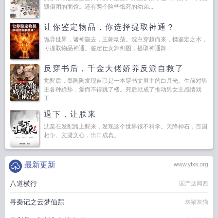
毁倒闭的面馆。还有两个险些饿死的幼弟...
让你鉴定物品，你选择提取神通？
诡异世界，诸神隐去，王朝动荡。沈白穿越而来，携鉴定之术，
可提取物品神通。鉴定仕女舞剑图，提取神通舞...
反穿书后，千金大佬娇养反派自救了
觉醒后，秦陶陶发现自己是一本穿书文男主的白月光。生前对男
主各种跪舔，爱而不得跳了楼。死后就成了推动男女主感情戏
工...
退下，让朕来
沈棠在发配路上醒来，发现这个世界很不科学。天降神石，百国
相争。文凝文心，出口成真。...
最新更新
www.ytxs.org
八道横行
国产达闻西
寻秦记之云梦仙踪
灰猫灰猫