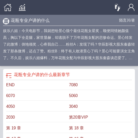
花瓶专业户讲的什么
陌言川
/著
娱乐八姐：今天电影节，我就想给景心颁个最佳花瓶女星奖，顺便同情她颜值
高，胸以下全是腿，家世显赫，却逃脱不了万年花瓶女配的悲惨命运。景心转发
了此微博：倒地领奖，心疼我自己……粉丝A：发现了吗？华辰影视大股东秦森转
发了那条微博，还点了赞。粉丝B：终于有人敢潜景心了吗？景心可能要演女主角
了。不久后，娱乐八姐爆料，万年花瓶女配与华辰影视大股东秦森谈恋爱了。秦
森回应：家里正好缺个花瓶。景心：毕竟他是第一个敢撩我的投资人，我可能要
演女主角了。粉丝们：所以景心到底什么时候演女主角？景心转头就问某人：所
花瓶专业户讲的什么
最新章节
以我到底什么时候演女主角？某人笑：所以，你什么时候陪——睡？
花瓶专业户
END
7080
陌言川免费阅读
花瓶专业户百度百科
花瓶专业户 陌言川
花瓶专业户全文免费
阅读
花瓶专业户正确版免费阅读
花瓶专业户 陌言川讲的什么
花瓶专业户讲的
6070
5060
什么
花瓶专业户陌言川
花瓶专业户txt陌言川
花瓶专业户秦森腰腹的纹身
花瓶
专业户TXT
花瓶专业户番外txt
花瓶专业户笔趣阁
花瓶专业户by陌言川
花瓶专
4050
3040
业户月下蝶影
花瓶专业户正确顺序无错版
花瓶专业户正确版
花瓶专业户txt百
2030
第20章VIP
度
花瓶专业户陌言川笔趣阁
花瓶专业户txt
花瓶专业户正确顺序资源
花瓶专业
户番外
花瓶专业户无错版
花瓶专业户免费全文阅读
花瓶专业户txt资源
花瓶专
第 19 章
第 18 章
业户百度
花瓶专业户陌言川txt