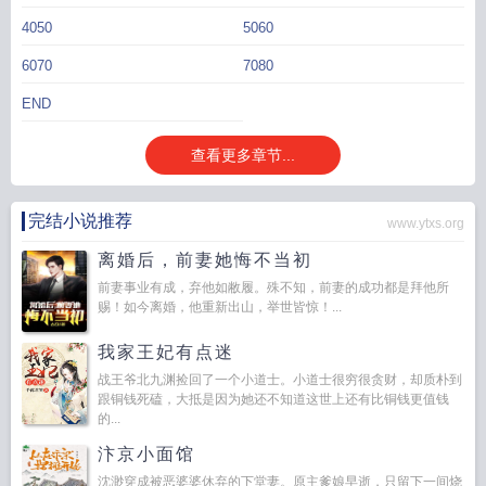
4050
5060
6070
7080
END
查看更多章节...
完结小说推荐
www.ytxs.org
离婚后，前妻她悔不当初
前妻事业有成，弃他如敝履。殊不知，前妻的成功都是拜他所
赐！如今离婚，他重新出山，举世皆惊！...
我家王妃有点迷
战王爷北九渊捡回了一个小道士。小道士很穷很贪财，却质朴到
跟铜钱死磕，大抵是因为她还不知道这世上还有比铜钱更值钱
的...
汴京小面馆
沈渺穿成被恶婆婆休弃的下堂妻。原主爹娘早逝，只留下一间烧