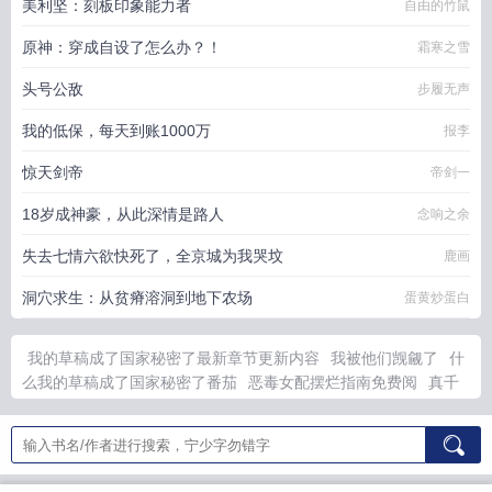
美利坚：刻板印象能力者
自由的竹鼠
原神：穿成自设了怎么办？！
霜寒之雪
头号公敌
步履无声
我的低保，每天到账1000万
报李
惊天剑帝
帝剑一
18岁成神豪，从此深情是路人
念响之余
失去七情六欲快死了，全京城为我哭坟
鹿画
洞穴求生：从贫瘠溶洞到地下农场
蛋黄炒蛋白
我的草稿成了国家秘密了最新章节更新内容
我被他们觊觎了
什
么我的草稿成了国家秘密了番茄
恶毒女配摆烂指南免费阅
真千
金全员独宠了
秦岭茯苓白茯苓
被觊觎的小少爷by北极的
在万
国将餐饮大做强
精绝女王与公翁柔情之精绝女王续集
出狱狂龙
相顾无言
被觊觎的小少爷免费阅读
未知入侵无弹窗瓜子网
茯苓
和秦艽一起吃会怎样
出狱的狂龙最新章节
凤傲天里的
穿越虫族