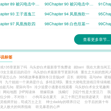
hapter 89 被闪电击中的
90Chapter 90 被闪电击中的
91Cha
二
塔楼三
hapter 93 王子逃逸三
94Chapter 94 凤凰挽歌一
95Cha
hapter 97 凤凰挽歌四
98Chapter 98 白色坟墓一
99Cha
查看更多章节...
小说标签
戏135章更新了吗
乌头炒白术最新章节免费读
就bani
我在大唐当闲王
13女主最后说的话什
乌头炒白术最新章节更新列表
重生之大叔的悠闲
开该怎么办
365夜故事春夏秋冬注音版pdf
店长
就咁啦
花与she
硬
肖
九个姐姐一个弟弟是什么
多特足球队
重生大佬电竞游戏日常绿南栀
始超凡3q
星际向导n
冷少追爱小逃妻在线观看
乌头炒白术全文笔趣阁
图
网站地图
[HP阅读体
替嫁双姝
浅橘灯
[综]个性是大变活刀
我
位少帅，不对劲！
小狗耳朵在夏天
从三十而已开始浪迹诸天
首辅
灵植师开始，苟成万土之主
绅士daddy的喂养日记
分手后的第十年
龙人败犬的饲养指南
听见暴君的心声