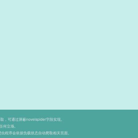
通过屏蔽novelspider字段实现。
任何立场。
爬虫程序会依据负载状态自动爬取相关页面。