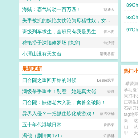
89C
海贼：霸气转动一百万匹！
鹅通天
塔楼
93C
失手被抓的妖艳女侠沦为母猪性奴，女儿师妹最终也落入魔掌？
97C
班级列车求生，全班只有我是男生
可能是显像管
青木阁
秾艳捞子深陷修罗场 [快穿]
铃汐楚
小潭山没有天文台
清明谷雨
最新更新
热门
四合院之重回开始的时候
Leslie飘零
猎爱游
学动漫
满级杀手重生！别惹，她是真大佬
妙肖
果打不
四合院：缺德老六入驻，禽兽全破防！
正确生
石碑开
异界入侵？一把抓住炼化成游戏！
一把破键盘
蒸汽饭桶
tag地
秦
这
五十年代港城日常
香酥栗
山
从
甲
天
渴他（剧情向1v1）
许酥酥