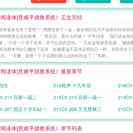
HP阅读体]意难平拯救系统》正文完结
没有更多任务了是吧？” 周围安静了一会，就在他们以为不会收到任何回
时间线更往后的故事。” “更往后，是什么时候？”卢平问道，“我们还会知
复，“只是一个关于未来，关于以后的交待。” “又在这里故弄玄虚，”穆迪
因为那本书自己翻动了起来，好像要迫不及待证明自己一样，书页停在了倒
年后。” “天哪，居然一下子追溯到那么远的时间去了！”韦斯...
HP阅读体]意难平拯救系统》最新章节
完结
219尾声 十九年后
218C
Ch 211 百密一疏二
215Ch 210 百密一疏一
214C
Ch 207 国王十字车站一
211Ch 206 又见禁林三
210C
HP阅读体]意难平拯救系统》章节列表