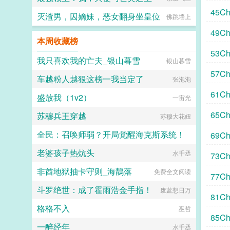
三
45C
灭渣男，囚嫡妹，恶女翻身坐皇位
佛跳墙上
49C
本周收藏榜
言一
53C
我只喜欢我的亡夫_银山暮雪
银山暮雪
57C
车越粉人越狠这榜一我当定了
张泡泡
61C
盛放我（1v2）
一宙光
65C
苏穆兵王穿越
苏穆大花妞
全民：召唤师弱？开局觉醒海克斯系统！
69C
老婆孩子热炕头
一脸糊涂
水千丞
73C
非酋地狱抽卡守则_海鶄落
免费全文阅读
77Ch
斗罗绝世：成了霍雨浩金手指！
废蓝想日万
81C
格格不入
巫哲
85Ch
一醉经年
水千丞