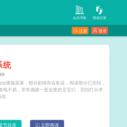
会员书架
阅读记录
注册
登录
系统
49
他cp遵循原著，部分剧情存在私设，阅读部分已完结，
发电不易，非常感谢一直追更的宝宝们，完结打分求
救系统
章节目录
立即阅读