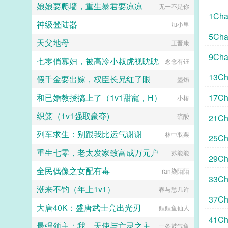
她到最后都会弹开，即使她说她愿
娘娘要爬墙，重生暴君要凉凉
无一不是你
意。于是在情热期那天，郁淼提前丢
1Cha
掉了抑制剂，处理掉了一直在烦她的
神级登陆器
加小里
alpha，脆弱的靠进了易璟怀里璟
5Ch
璟，我难受。帮帮我1始终1v12超听
天父地母
王晋康
话小狗攻amp主人级别涩涩的诱受3
9Ch
女a无挂件2023725文案已截图备
七零俏寡妇，被高冷小叔虎视眈眈
念念有钰
份。...
13C
假千金要出嫁，权臣长兄红了眼
墨焰
和已婚教授搞上了（1v1甜寵，H）
17C
小椿
织笼（1v1强取豪夺)
霍恩
硫酸
21C
列车求生：别跟我比运气谢谢
林中取栗
25C
重生七零，老太发家致富成万元户
苏能能
一
29C
全民偶像之女配有毒
ran染陌陌
偿二
33C
潮来不钓（年上1v1）
春与愁几许
37C
大唐40K：盛唐武士亮出光刃
鲤鲤鱼仙人
二
41C
最强领主：我，天使与亡灵之主
一条鼓气鱼