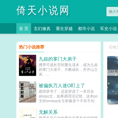
倚天小说网
首 页
玄幻修真
重生穿越
都市小说
军史小说
热门小说推荐
倚
九叔的掌门大弟子
携带可成长空间重生清末，成为九叔
的掌门大弟子。不断成长，并开山立
派。...
被偏执万人迷O盯上了
易璟穿书了，还是穿进了一本百合
abopo文。如果易璟没记错，这本po
文的omega女主郁淼是个不折不扣
的万人迷。所有见过郁淼的alpha都
无法克制对郁淼强取豪夺的冲动，即
无解关系
使郁淼自己性格冷淡对那种事完全没
曾用名百亿合约男友文案有改但剧情