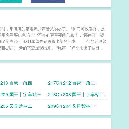
应时，那滋滋的带电流的声音又响起了。 “你们可以选择，是
道更多重要信息吗？” “不会有更重要的信息了，”那声音一顿一
翻了个白眼，“我只希望你别再掏出新的一本——” 他的话没能
数几页，新的字迹显现出来。 “尾声，”卢平念出了题目，
h 213 百密一疏四
217Ch 212 百密一疏三
h 209 国王十字车站三
213Ch 208 国王十字车站二
h 205 又见禁林二
209Ch 204 又见禁林一