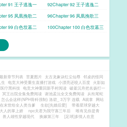
塔楼一
pter 91 王子逃逸一
92Chapter 92 王子逃逸二
pter 95 凤凰挽歌二
96Chapter 96 凤凰挽歌三
pter 99 白色坟墓二
100Chapter 100 白色坟墓三
最新章节列表
苦夏图片
太古龙象诀红尘仙尊
邻桌的怪同
人生
电竞大神受重生直播打游戏
小漂亮还咬人百度
火影如
核医疗黑科技
电竞大神重回新手村阅读
破釜沉舟把名扬打一
冥王出院全集免费阅读
谢池孟沅全文免费阅读
从衔尾蛇
怎么会这样(NPH骨科强制) 洛碧_ 3万字 连载
A就拿
网站
在末世给全人类当爹
生欲[先婚后爱]
带着星球穿越大
大人的掌上娇
npc夫君为我守寡三年后
唯有见你是青
兽人雄性穿越现代
换嫁第三年
[足球]多情人在意