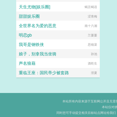
天生尤物[娱乐圈]
蝎言蝎语
甜甜娱乐圈
涩青梅
全世界名为爱的恶意
南十六湘
明恋gb
兰萋萋
我哥是钢铁侠
思镜渠
娘子，别拿我当坐骑
孙池
声名狼藉
酒乾生
重临王座：国民帝少被套路
澄夏
本站所有内容来源于互联网公开且无需登录
本站仅对
同时您可手动提交相关目标站点网址给我们