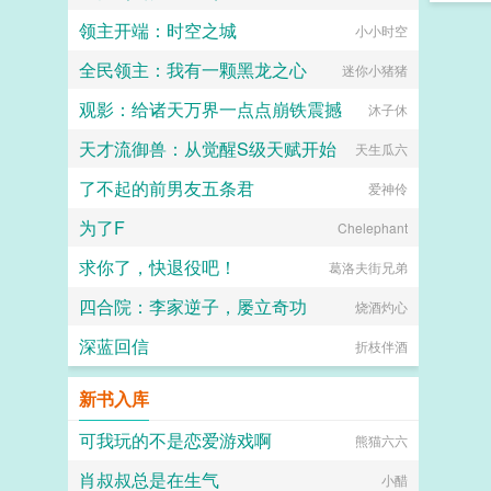
领主开端：时空之城
小小时空
全民领主：我有一颗黑龙之心
迷你小猪猪
观影：给诸天万界一点点崩铁震撼
沐子休
天才流御兽：从觉醒S级天赋开始
天生瓜六
了不起的前男友五条君
爱神伶
为了F
Chelephant
求你了，快退役吧！
葛洛夫街兄弟
四合院：李家逆子，屡立奇功
烧酒灼心
深蓝回信
折枝伴酒
新书入库
可我玩的不是恋爱游戏啊
熊猫六六
肖叔叔总是在生气
小醋