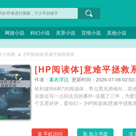
网游小说
科幻小说
灵异小说
言情小说
其他小说
天小说网
>
[HP阅读体]意难平拯救系统
[HP阅读体]意难平拯救
作者：
素衣浮沉
更新时间：2026-07-08 02:02:
哈利波特6和7的阅读体，带点黑兄弟倾向，其
后面会写一点回去后的番外~连载了三年，为爱
个五星好评，爱你们～ [HP阅读体]意难平拯
手机访问
加入书架