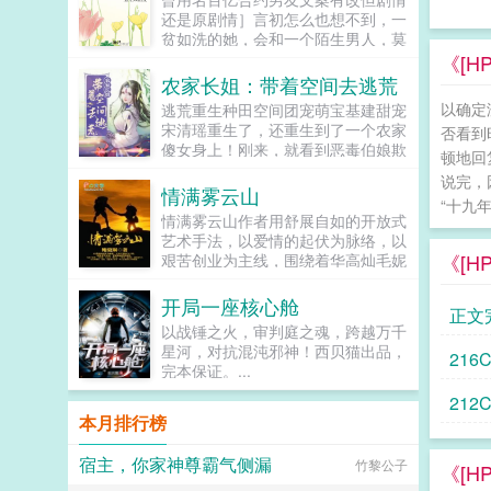
有兴趣，剧情也总会拐到那个方向，
还是原剧情］言初怎么也想不到，一
而且每隔两三章会就换一批alpha，
贫如洗的她，会和一个陌生男人，莫
刺激得不行。穿到一切开始之前，易
名其妙地绑定了一场为期365天的财
《[
璟见到了还没有经历过任何情节的郁
富交换。说白了就是他的钱进了她账
农家长姐：带着空间去逃荒
淼。青灰亚麻色的分层长卷发，神态
户，她的钱进了他账户还转！不！
有些病弱，眼波迷蒙猫一样慵懒仿佛
以确定
逃荒重生种田空间团宠萌宝基建甜宠
回！去！好消息对方是陆洺执，陆氏
含着水似的，远远一眼望过来就能令
宋清瑶重生了，还重生到了一个农家
否看到
集团太子爷，多金，年轻，人还帅。
人神魂颠倒。看着郁淼靠在窗边，衬
傻女身上！刚来，就看到恶毒伯娘欺
坏消息这人脾气差，控制欲强，还打
顿地回
衫领口微张表情淡漠地用淡色的唇瓣
负临产的母亲！可恶，不能忍，拼
算趁机和她来场合约恋爱。...
说完，
吞吐烟雾，易璟缓缓向写出郁淼的作
了。刚解决了，就遇...
情满雾云山
者献上膝盖。难怪文中那些alpha要
“十九
情满雾云山作者用舒展自如的开放式
发疯，她看了也忍不住想喊姐姐请让
艺术手法，以爱情的起伏为脉络，以
我贴一下啊！郁淼有一个秘密。她知
《[
艰苦创业为主线，围绕着华高灿毛妮
道未来会发生的所有事。那期间每一
妮的爱情故事，勾划了林瑛甘雯丽关
个alpha的样子她都记得。易璟到来
文彬梁仕达丁...
之前，郁淼每天都在数着日子等着复
开局一座核心舱
正文
仇，因此她清楚的知道易璟不是这个
以战锤之火，审判庭之魂，跨越万千
世界的人。但是易璟太可爱了。她是
星河，对抗混沌邪神！西贝猫出品，
216
她世界里唯一的正常人，不会忽然发
完本保证。...
疯对她强取豪夺，也不会利用信息素
在各种地方侮辱一样地占有，还会默
212
本月排行榜
不作声地带她绕开所有的剧情点。因
为易璟，上辈子那些恶心的alpha没
有一个能来到她的面前。郁淼爱易
宿主，你家神尊霸气侧漏
竹黎公子
《[
璟。只是易璟总是不开窍，每次亲近