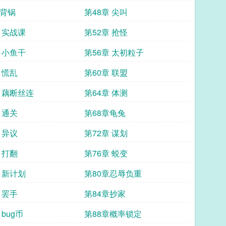
章背锅
第48章 尖叫
 实战课
第52章 抢怪
 小鱼干
第56章 太初粒子
 慌乱
第60章 联盟
章 藕断丝连
第64章 体测
 通关
第68章龟兔
 异议
第72章 谋划
 打翻
第76章 蜕变
 新计划
第80章忍辱负重
 罢手
第84章抄家
 bug币
第88章概率锁定