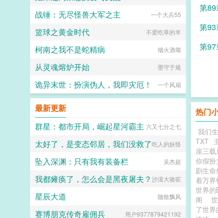
第8
战锤：无尽怪兽大军之主
一个大兵55
第9
篮球之黄金时代
不爱吃草的羊
第97
柯南之我不是蛇精病
烟火酒颂
从灵魂熔炉开始
墨守于规
诡异末世：扮演伪人，我即灾厄！
一个风扇
最新更新
热门
群星：都市开局，崛起星河霸主
六又七分之七
我们
TXT
太好了，是变态邻居，我们没救了
吃人的妖怪
崖三载
坠入深渊：只有我有装备栏
你假扮
吴杰超
剧生命
我都瘫痪了，怎么会是黑夜屠夫？
沙漠大骆驼
着万
世界的B
星辰大道
随散飘风
阁
了世界
赛博朋克传奇雇佣兵
用户9377879421192