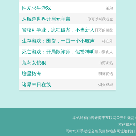
性爱求生游戏
弟弟
从魔兽世界开启元宇宙
你可以叫我老金
警校刚毕业，疯狂破案，不当新人
日万的键盘
生存游戏：囤货，一囤一个不吱声
将在外
死亡游戏：开局欺诈师，假扮神明
暴力紫皮人
荒岛女饿狼
山河炙热
蟾星拓海
明德优选
诸界末日在线
烟火成城
本站所有内容来源于互联网公开且无需登录
本站仅对
同时您可手动提交相关目标站点网址给我们