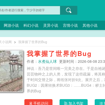
网游小说
科幻小说
灵异小说
言情小说
其他小说
天小说网
>
我掌握了世界的Bug
我掌握了世界的Bug
作者：
水煮仙人球
更新时间：2026-08-08 23:3
神说：吾乃是世间唯一完美之存在。于是自祂
芸芸物种之上的人类，发现了这些疏漏，将其称
于时间交替之际，将纸张对折9次。展开之后，
BUG2：因果转换术BUG3：……BUG4：秽土转生B
界的Bug
手机访问
加入书架