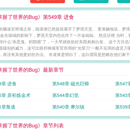
握了世界的Bug》第549章 进食
的脑迷宫坍塌之前，陆湛便已然提前展开了梦境天堂。 更准确地说，梦
在金光场域的影响下，梦境天堂内也化作了一片金灿灿。 然后沃维 当时
得什么“杀恶鬼、积阴德”了，一大早就收拾好东西匆匆出发。 这个方吕
器级别的威力，这可比联邦将级军官所用的“光荣刀”一般不实用的虚灵刀
，再没有其他更好的办法。 冬凌算是明白了，这白望田是想赖在他们家干活
掌握了世界的Bug》最新章节
9章 进食
第548章 磁光巨蟒
第547
45章 原初炼金术
第544章幻觉
第543
41章叛逃
第540章 摩尔镇
第539
掌握了世界的Bug》章节列表