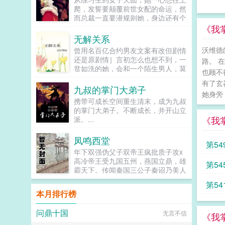
有兴趣，剧情也总会拐到那个方向，
爬，发誓要颠覆前世女配的命运，然
而且每隔两三章会就换一批alpha，
而总裁一直要潜规则她，身边还有个
刺激得不行。穿到一切开始之前，易
未来影视歌巨星在作妖！！！...
《我掌
璟见到了还没有经历过任何情节的郁
无解关系
淼。青灰亚麻色的分层长卷发，神态
有些病弱，眼波迷蒙猫一样慵懒仿佛
沃维德
曾用名百亿合约男友文案有改但剧情
含着水似的，远远一眼望过来就能令
还是原剧情］言初怎么也想不到，一
路。 
人神魂颠倒。看着郁淼靠在窗边，衬
贫如洗的她，会和一个陌生男人，莫
也顾不
衫领口微张表情淡漠地用淡色的唇瓣
名其妙地绑定了一场为期365天的财
有了玄
吞吐烟雾，易璟缓缓向写出郁淼的作
富交换。说白了就是他的钱进了她账
九叔的掌门大弟子
者献上膝盖。难怪文中那些alpha要
她身旁
户，她的钱进了他账户还转！不！
携带可成长空间重生清末，成为九叔
发疯，她看了也忍不住想喊姐姐请让
回！去！好消息对方是陆洺执，陆氏
的掌门大弟子。不断成长，并开山立
我贴一下啊！郁淼有一个秘密。她知
集团太子爷，多金，年轻，人还帅。
《我
派。...
道未来会发生的所有事。那期间每一
坏消息这人脾气差，控制欲强，还打
个alpha的样子她都记得。易璟到来
算趁机和她来场合约恋爱。...
之前，郁淼每天都在数着日子等着复
凤鸣西堂
第54
仇，因此她清楚的知道易璟不是这个
年下双强伪父子双帝王疯批质子攻x
世界的人。但是易璟太可爱了。她是
高冷帝王受九国五州，燕国立鼎，雄
第5
她世界里唯一的正常人，不会忽然发
霸天下。传闻秦国三公子秦诏乃美人
疯对她强取豪夺，也不会利用信息素
之子，最不得宠。秦国式微，为表忠
在各种地方侮辱一样地占有，还会默
第5
心，便将他送去燕国作质子。几渡春
本月排行榜
不作声地带她绕开所有的剧情点。因
秋，万里霜寒。秦诏乖顺，颇得燕王
为易璟，上辈子那些恶心的alpha没
宠溺，于及冠年放他归去。哪知三个
有一个能来到她的面前。郁淼爱易
问鼎十国
无言不信
月后，他竟扫平障碍，弑父即位。自
《我
璟。只是易璟总是不开窍，每次亲近
此后狼子野心，昭然若揭三载风云变