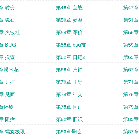
章 转变
第46章 宣战
第47
章 磁石
第50章 萎靡
第51章
3章 火绒社
第54章 评价
第55章
章 BUG
第58章 bug技
第59章
章 搜查
第62章 日记2
第63
5章爆米花
第66章 荒神
第67章
章 开挂
第70章 开导
第71章
章 见面
第74章 结交
第75章
7章怀疑
第78章 问计
第79章
章 阻拦
第82章 旧识
第83章
5章 螺旋极限
第86章晕眩
第87章