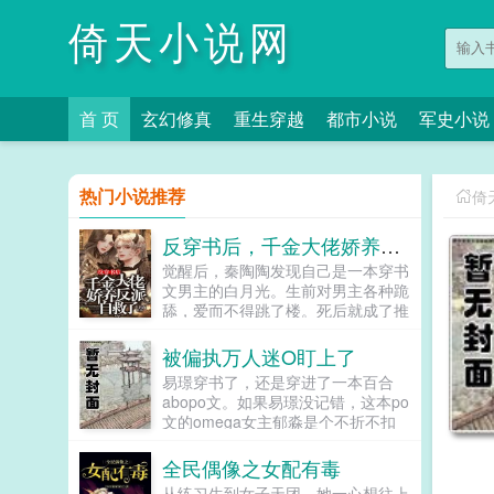
倚天小说网
首 页
玄幻修真
重生穿越
都市小说
军史小说
热门小说推荐
倚
反穿书后，千金大佬娇养反派自救了
觉醒后，秦陶陶发现自己是一本穿书
文男主的白月光。生前对男主各种跪
舔，爱而不得跳了楼。死后就成了推
动男女主感情戏工具人，被频频鞭
尸。秦家大小姐不干了！马上开启
被偏执万人迷O盯上了
王...
易璟穿书了，还是穿进了一本百合
abopo文。如果易璟没记错，这本po
文的omega女主郁淼是个不折不扣
的万人迷。所有见过郁淼的alpha都
无法克制对郁淼强取豪夺的冲动，即
全民偶像之女配有毒
使郁淼自己性格冷淡对那种事完全没
从练习生到女子天团，她一心想往上