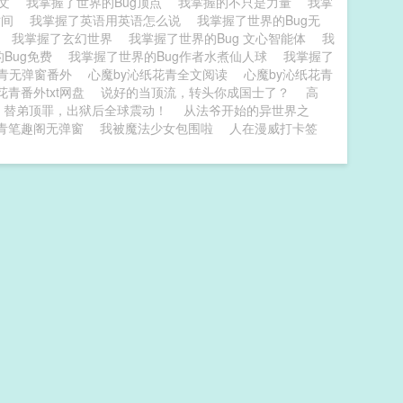
全文
我掌握了世界的Bug顶点
我掌握的不只是力量
我掌
时间
我掌握了英语用英语怎么说
我掌握了世界的Bug无
情
我掌握了玄幻世界
我掌握了世界的Bug 文心智能体
我
Bug免费
我掌握了世界的Bug作者水煮仙人球
我掌握了
花青无弹窗番外
心魔by沁纸花青全文阅读
心魔by沁纸花青
花青番外txt网盘
说好的当顶流，转头你成国士了？
高
替弟顶罪，出狱后全球震动！
从法爷开始的异世界之
花青笔趣阁无弹窗
我被魔法少女包围啦
人在漫威打卡签
！