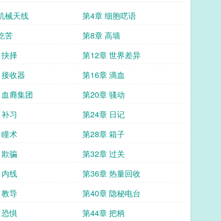
 机械天线
第4章 细胞呓语
 吃苦
第8章 高墙
 抉择
第12章 世界差异
 接收器
第16章 滴血
章 血裔集团
第20章 骚动
 补习
第24章 日记
 瞳术
第28章 箱子
 欺骗
第32章 过关
 内线
第36章 热量回收
 教导
第40章 隐秘电台
 恐惧
第44章 把柄