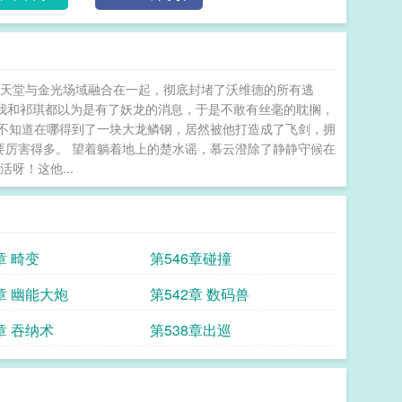
境天堂与金光场域融合在一起，彻底封堵了沃维德的所有逃
，我和祁琪都以为是有了妖龙的消息，于是不敢有丝毫的耽搁，
也不知道在哪得到了一块大龙鳞钢，居然被他打造成了飞剑，拥
要厉害得多。 望着躺着地上的楚水谣，慕云澄除了静静守候在
呀！这他...
章 畸变
第546章碰撞
章 幽能大炮
第542章 数码兽
章 吞纳术
第538章出巡