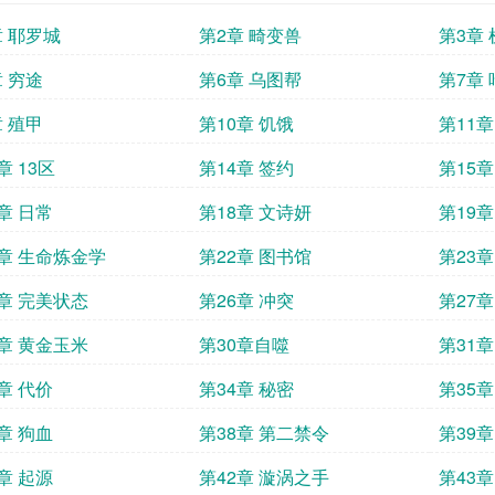
章 耶罗城
第2章 畸变兽
第3章
章 穷途
第6章 乌图帮
第7章
章 殖甲
第10章 饥饿
第11章
章 13区
第14章 签约
第15章
章 日常
第18章 文诗妍
第19
1章 生命炼金学
第22章 图书馆
第23章
5章 完美状态
第26章 冲突
第27章
9章 黄金玉米
第30章自噬
第31章
章 代价
第34章 秘密
第35章
章 狗血
第38章 第二禁令
第39章
章 起源
第42章 漩涡之手
第43章