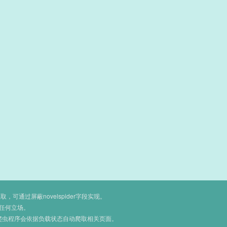
通过屏蔽novelspider字段实现。
任何立场。
爬虫程序会依据负载状态自动爬取相关页面。