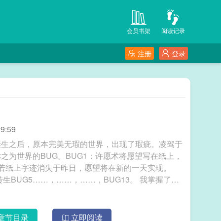
会员书架
阅读记录
注册
登录
9:59
诞生之后，原本完美无瑕的世界，出现了瑕疵。凌驾于
之为世界的BUG。BUG1：许愿术将愿望写在纸上，
若纸上字迹消失于昨日，愿望将在新的一天实现。
UG5……，……，……，BUG13。 我掌握了世
章节目录
立即阅读