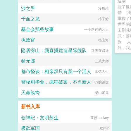
速读
握了世
沙之界
冷狐靖
错
我
千面之龙
掌握了
柿子鲸
世界的
基金会那些故事
一个路过的凡人
未删减
武：落
执政官
临山海
旅
人
到，我
隐居深山：我直播建造星际舰队
迷失在路途
状元郎
三戒大师
都市怪谈：相亲群只有我一个活人
幽铭人生
警校刚毕业，疯狂破案，不当新人
日万的键盘
天命纨绔
梁山老鬼
新书入库
创神纪：文明苏生
亚瑟Luckey
极欲军国
玫雨?