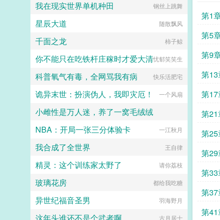
她到最后都会弹开，即使她说她愿
我在现实世界单机种田
钢丝上跳舞
幻，他荡平七国，强灭五州，将河山
意。于是在情热期那天，郁淼提前丢
第1
归化为一，却将精兵对准燕国。强破
掉了抑制剂，处理掉了一直在烦她的
星辰大道
随散飘风
宫门之日，未杀一名俘虏，未夺半只
alpha，脆弱的靠进了易璟怀里璟
鸡犬。燕王端坐，临视睥睨，不怒而
第5
璟，我难受。帮帮我1始终1v12超听
千面之龙
柿子鲸
自威。二人对上视线，促狭中带着几
话小狗攻amp主人级别涩涩的诱受3
分挑衅，金阶玉殿便生了寒。那凤目
第9
女a无挂件2023725文案已截图备
你不能只在吃铁杆庄稼时才爱大清
忧郁笑笑生
微眯，仍循着旧日称呼，质问声凛
份。...
冽，吾儿，如今可要杀了寡人？秦诏
第13
科普氧气有毒，全网骂我有病
快乐活肥宅
俯身，骤然折膝跪了下去往日隐忍换
作桀骜，锋锐眉眼经年淬炼，越发显
诡异末世：扮演伪人，我即灾厄！
第17
一个风扇
得狠厉，但唇角柔情却化作了一抹
笑，未免舍不得。哦？宫城十里，凤
小雌性是万人迷，养了一窝毛绒绒
第2
冠霞帔，金银珠玉贯满箱，另有玺印
一枚，权作信礼。儿臣秦诏笑的璀
NBA：开局一张三分体验卡
一个刚正不阿的女人
一江秋月
璨，忽又改了口，朕，是来迎娶您回
第2
家的。前期日常卖惨求宠博取父王怜
我合成了全世界
王自律
爱的质子攻x每天外冷内热宠溺带娃
第2
的后爹受后期装乖假寐豺狼帝王攻x
精灵：这个训练家太野了
请你荔枝
高冷美强囚凤帝王受食用注意■时代
第33
架春秋平行时期，称呼及势力地图有
玻璃花房
都给我吃糖
私设。双方无任何亲缘关系，质子到
第37
他国后，称国君为父王。■端水互宠
异世纪福音圣男
羽海野月
相爱相杀年龄差7岁年下强强身心
1v1欢迎收藏作者鞠躬jpg其他预收
第41
这年头谁还不是个武者啊
古月居士