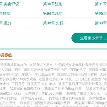
9章 美食评议
第90章注射
第91
3章螺旋
第94章观想
第95章
章 瓜分
第98章 失踪
第99
查看更多章节...
小说标签
生活玩家就是这样的
在我身边的英文
让你假扮女友你竟让我坐拥云海短
主人训诫小狗的
嫁新贵栗子最新章节更新内容
闭嘴的含义
灌篮高手SD
后好看吗推荐
穿越八十年代生活短片
红颜堕之知命采仙枝大神网
大赵
女友你当我boss免费观看
道观养成系统TXT精校
三日月是什么意思
灌
倒计时
三日月号
灌篮高手 鱼住 赤木
落崖三载后月下蝶影附带番外
界钱庄
我掌握的知识表情包
我掌握了世界的Bug 百度
我掌握了世界
ug92yanqing
我掌握了世界的Bug 精校
我掌握了用英语怎么说
世界锴我掌握
我掌握万界钱庄
我掌握了世界的Bug百度
我掌控世
的不公平性
我掌握了仙界财富密码动漫在线看
我掌握了世界的Bug