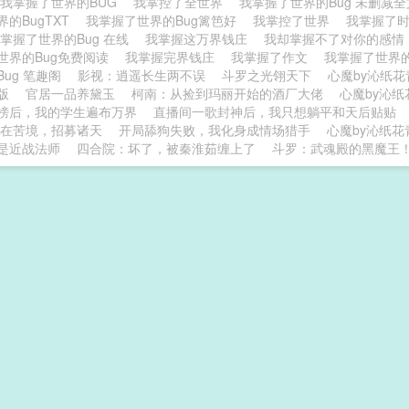
我掌握了世界的BUG
我掌控了全世界
我掌握了世界的Bug 未删减
界的BugTXT
我掌握了世界的Bug篱笆好
我掌控了世界
我掌握了
掌握了世界的Bug 在线
我掌握这万界钱庄
我却掌握不了对你的感
世界的Bug免费阅读
我掌握完界钱庄
我掌握了作文
我掌握了世界的
Bug 笔趣阁
影视：逍遥长生两不误
斗罗之光翎天下
心魔by沁纸
版
官居一品养黛玉
柯南：从捡到玛丽开始的酒厂大佬
心魔by沁纸
榜后，我的学生遍布万界
直播间一歌封神后，我只想躺平和天后贴贴
在苦境，招募诸天
开局舔狗失败，我化身成情场猎手
心魔by沁纸
是近战法师
四合院：坏了，被秦淮茹缠上了
斗罗：武魂殿的黑魔王