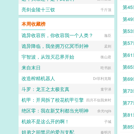
（作者广告位3啵啵）■古耽戎马踏
秋棠心狠手辣权臣攻x老谋深算谋士
第45
亮剑金陵十三钗
千斤顶
受权臣技能之伺候娇生惯养的公子哥
儿。■古耽照我满怀冰雪忠犬糙汉暗
第49
卫攻x狠戾变态王爷受被王爷一个巴
本周收藏榜
掌扇爽了。■古耽误我秦楼约高冷闷
第5
骚大将军x骄扬富贵小少爷被老婆倒
诡异收容所，你收容我一个人类？
逸臣
追又放弃，将军等会，小祖宗哎！■
第57
东幻众神审判日疯批大佬x高冷之花
诡异降临，我坐拥万亿冥币封神
孟则
为神清路的蓝星5s指挥长军官权昼，
遇到一个顶级疯批罪犯。想杀我？试
第61
宇智波，从毁灭忍界开始
衡山君
试接吻吗？■现耽第13个治疗师狂躁
失眠的霸总，被手段高超的pua心理
第6
来自末日
吃书妖
治疗师狠狠拿捏。老婆把我的精神病
治成了恋爱脑...
改造榨精机器人
第69
Dr菲利克斯
斗罗：龙王之太极玄真
童宇泽
第73
机甲：开局拆了校花机甲引擎
四月不似我来时
第7
绝区零：我在新艾利都当光明神
余光ngls
第81
机娘不是这么开的啊！
子瑊
第8
姐弟之间禁忌的爱与支配
秦明月