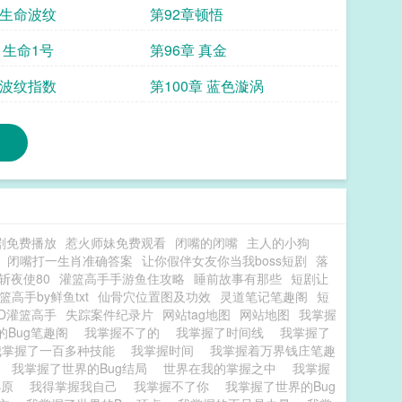
章生命波纹
第92章顿悟
 生命1号
第96章 真金
章波纹指数
第100章 蓝色漩涡
剧免费播放
惹火师妹免费观看
闭嘴的闭嘴
主人的小狗
闭嘴打一生肖准确答案
让你假伴女友你当我boss短剧
落
斩夜使80
灌篮高手手游鱼住攻略
睡前故事有那些
短剧让
篮高手by鲜鱼txt
仙骨穴位置图及功效
灵道笔记笔趣阁
短
SD灌篮高手
失踪案件纪录片
网站tag地图
网站地图
我掌握
的Bug笔趣阁
我掌握不了的
我掌握了时间线
我掌握了
我掌握了一百多种技能
我掌握时间
我掌握着万界钱庄笔趣
界
我掌握了世界的Bug结局
世界在我的掌握之中
我掌握
小原
我得掌握我自己
我掌握不了你
我掌握了世界的Bug