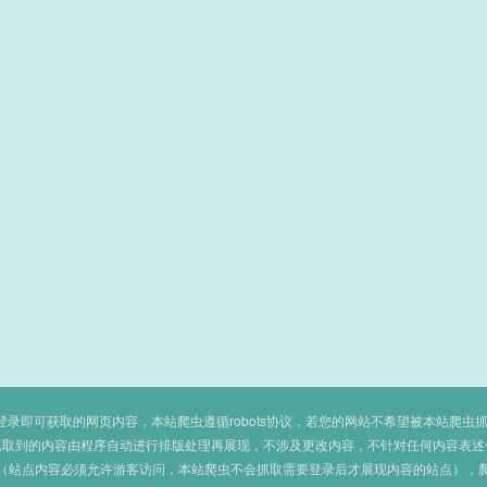
即可获取的网页内容，本站爬虫遵循robots协议，若您的网站不希望被本站爬虫抓取，可
抓取到的内容由程序自动进行排版处理再展现，不涉及更改内容，不针对任何内容表述
（站点内容必须允许游客访问，本站爬虫不会抓取需要登录后才展现内容的站点），