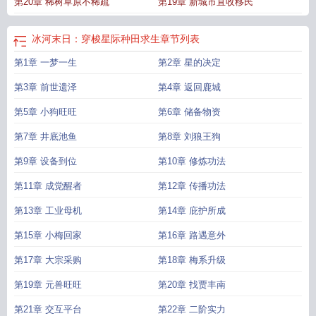
第20章 稀树草原不稀疏
第19章 新城市直收移民
冰河末日：穿梭星际种田求生
章节列表
第1章 一梦一生
第2章 星的决定
第3章 前世遗泽
第4章 返回鹿城
第5章 小狗旺旺
第6章 储备物资
第7章 井底池鱼
第8章 刘狼王狗
第9章 设备到位
第10章 修炼功法
第11章 成觉醒者
第12章 传播功法
第13章 工业母机
第14章 庇护所成
第15章 小梅回家
第16章 路遇意外
第17章 大宗采购
第18章 梅系升级
第19章 元兽旺旺
第20章 找贾丰南
第21章 交互平台
第22章 二阶实力