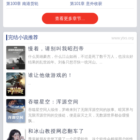
第100章 南港货轮
第101章 意外收获
查看更多章节...
完结小说推荐
www.ytxs.org
慢着，请别叫我昭烈帝
什么英雄豪杰，什么江山如画，不过是死了数千万人，也没出好
结果的乱世凶年。刘备只想尽快一统河山。...
谁让他做游戏的！
...
吞噬星空：浑源空间
吞噬星空同人续传，罗峰来到了无限浑源空间的故事。暗冥界与
无限浑源空间的交接处，便是寂灭之天，无数源世界都会缓慢
飘...
和冰山教授网恋翻车了
季裴被朋友忽悠下载了一个恋爱软件，这个软件会根据用户的性