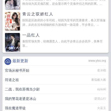
格自动为其灵魂匹配，还会显示两个灵魂伴侣之间的距离。...
青云之驭娇红人
陈阳是区政府的小车司机，却因为堂哥的荒唐要求，卷入官场漩
涡，从此在没有硝烟的权力游戏里一路花香，平步青云。...
一品红人
秦阳官场失势，却偶遇贵人，自此平步青云步步高升，美事尽
享...
最新更新
www.ytxs.org
官场从秘书开始
老冰棍
符道之祖
番茄蘸大酱
二战，我在苏俄当少尉
ayauki
我的警花老婆是冰山
逆境山行
我在魔道带徒
火蓝玉