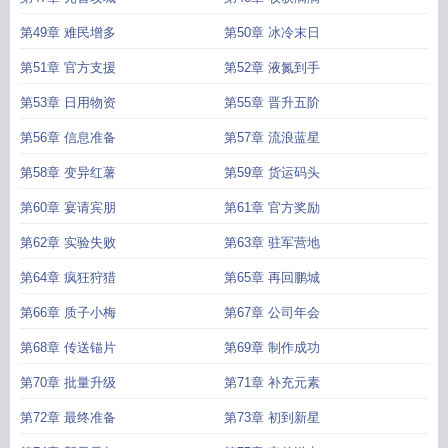
第49章 难民增多
第50章 冰冷末日
第51章 官方支援
第52章 液氮到手
第53章 日用物资
第55章 晋升五阶
第56章 信息准备
第57章 流浪蓝星
第58章 变异红薯
第59章 货运码头
第60章 宴请宾朋
第61章 官方奖励
第62章 实验失败
第63章 驻军营地
第64章 疯狂狩猎
第65章 再回鹏城
第66章 质子小梅
第67章 公司年会
第68章 传送锚片
第69章 制作成功
第70章 批量升级
第71章 补充元素
第72章 最终准备
第73章 初到新星