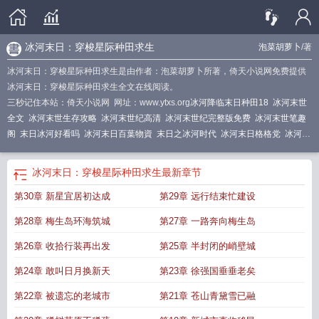
冰河末日：穿梭星际种田求生
泡菜胡萝卜
/著
冰河末日：穿梭星际种田求生是由作者：泡菜胡萝卜所著，倚天小说网免费提供
冰河末日：穿梭星际种田求生全文在线阅读。
三秒记住本站：倚天小说网 网址：www.ytxs.org
冰河降临末日种田18
冰河末世
全文
冰河末世生存攻略
冰河末世纪高清
冰河末世纪完整版免费
冰河末世笔趣
阁
末日冰河好看吗
冰河末日百葉物資
末日之冰河时代
冰河末日格格党
冰河末
日穿梭星际种田求生
冰河降临末日种田笔趣阁
冰河末世纪电影
冰河时代末
世
穿越末世冰河时代
冰河末日时代
末世之冰河世纪
冰河末日时代在线阅读
末
冰河末日：穿梭星际种田求生
最新章节
日冰河txt
冰河末世全集
关于末世冰河的背景的
第30章 新星宜居初达成
第29章 远行结束忙建设
第28章 梅生岛环海筑城
第27章 一路奔向梅生岛
第26章 收拾行装再出发
第25章 半封闭的峭壁城
第24章 敢叫日月换新天
第23章 徐强国垂垂老矣
第22章 被遗忘的老城市
第21章 苍山青黛雪已融