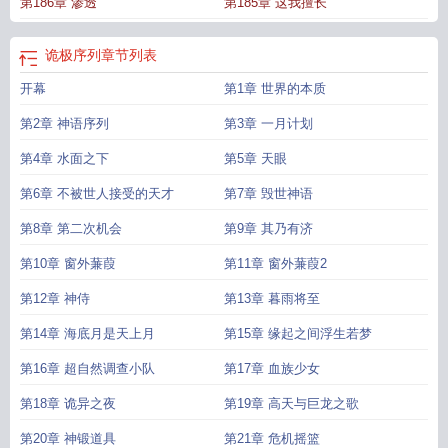
第186章 渗透
第185章 这我擅长
诡极序列
章节列表
开幕
第1章 世界的本质
第2章 神语序列
第3章 一月计划
第4章 水面之下
第5章 天眼
第6章 不被世人接受的天才
第7章 毁世神语
第8章 第二次机会
第9章 其乃有济
第10章 窗外蒹葭
第11章 窗外蒹葭2
第12章 神侍
第13章 暮雨将至
第14章 海底月是天上月
第15章 缘起之间浮生若梦
第16章 超自然调查小队
第17章 血族少女
第18章 诡异之夜
第19章 高天与巨龙之歌
第20章 神锻道具
第21章 危机摇篮