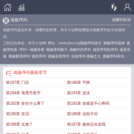
诡极序列
颠覆时刻
/著
诡极序列是由作者：颠覆时刻所著，倚天小说网免费提供诡极序列全文在线阅
读。
三秒记住本站：倚天小说网 网址：www.ytxs.org
诡秘序列途径
诡秘序列战神
诡
秘序列表
序列一诡秘侍者
诡秘序列能力
诡秘中的序列
诡异序列的序列
诡异至
极
诡秘最强序列
诡异序列
诡秘全部序列
自创序列 诡秘之主
诡秘序列杀伤
力
诡异序列设定
序列是什么意思诡秘之主
诡秘各序列能力
诡秘序列设定
诡极
序列书评
诡极序列
最新章节
第197章 门后
第196章 平静
第194章 海霄升夜平
第193章 游泳
第192章 发生什么事了
第191章 你难道不心疼吗
第190章 笑话
第189章 这粉不对
第188章 太难了
第187章 森林还在追我