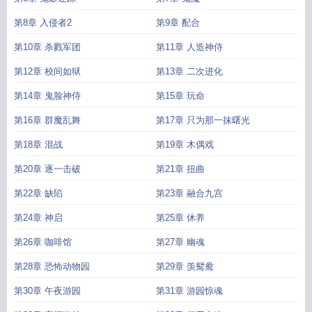
第8章 入侵者2
第9章 配合
第10章 杀戮军团
第11章 人造神侍
第12章 校间如狱
第13章 二次进化
第14章 鬼脸神侍
第15章 玩命
第16章 群魔乱舞
第17章 只为那一抹曙光
第18章 混战
第19章 木偶戏
第20章 逐一击破
第21章 扭曲
第22章 缺陷
第23章 融合九宫
第24章 神启
第25章 休养
第26章 咖啡馆
第27章 幽魂
第28章 恐怖动物园
第29章 羡鸳鸯
第30章 午夜游园
第31章 游园惊魂