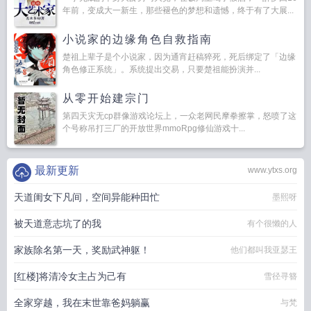
年前，变成大一新生，那些褪色的梦想和遗憾，终于有了大展...
小说家的边缘角色自救指南
楚祖上辈子是个小说家，因为通宵赶稿猝死，死后绑定了「边缘
角色修正系统」。系统提出交易，只要楚祖能扮演并...
从零开始建宗门
第四天灾无cp群像游戏论坛上，一众老网民摩拳擦掌，怒喷了这
个号称吊打三厂的开放世界mmoRpg修仙游戏十...
最新更新
www.ytxs.org
天道闺女下凡间，空间异能种田忙
墨熙呀
被天道意志坑了的我
有个很懒的人
家族除名第一天，奖励武神躯！
他们都叫我亚瑟王
[红楼]将清冷女主占为己有
雪径寻簪
全家穿越，我在末世靠爸妈躺赢
与梵