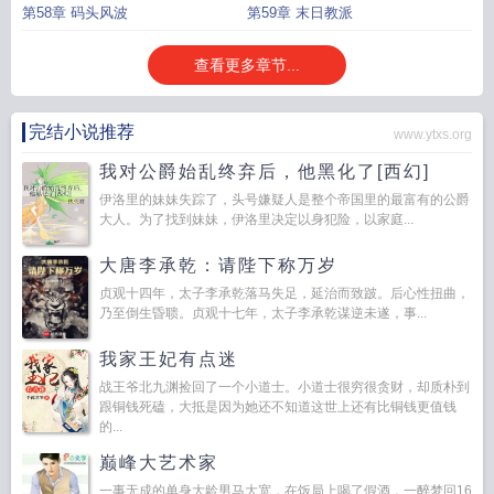
第58章 码头风波
第59章 末日教派
查看更多章节...
完结小说推荐
www.ytxs.org
我对公爵始乱终弃后，他黑化了[西幻]
伊洛里的妹妹失踪了，头号嫌疑人是整个帝国里的最富有的公爵
大人。为了找到妹妹，伊洛里决定以身犯险，以家庭...
大唐李承乾：请陛下称万岁
贞观十四年，太子李承乾落马失足，延治而致跛。后心性扭曲，
乃至倒生昏聩。贞观十七年，太子李承乾谋逆未遂，事...
我家王妃有点迷
战王爷北九渊捡回了一个小道士。小道士很穷很贪财，却质朴到
跟铜钱死磕，大抵是因为她还不知道这世上还有比铜钱更值钱
的...
巅峰大艺术家
一事无成的单身大龄男马大宽，在饭局上喝了假酒，一醉梦回16