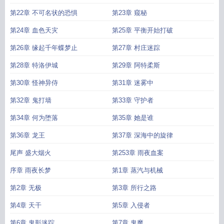
第22章 不可名状的恐惧
第23章 窥秘
第24章 血色天灾
第25章 平衡开始打破
第26章 缘起千年蝶梦止
第27章 村庄迷踪
第28章 特洛伊城
第29章 阿特柔斯
第30章 怪神异侍
第31章 迷雾中
第32章 鬼打墙
第33章 守护者
第34章 何为堕落
第35章 她是谁
第36章 龙王
第37章 深海中的旋律
尾声 盛大烟火
第253章 雨夜血案
序章 雨夜长梦
第1章 蒸汽与机械
第2章 无极
第3章 所行之路
第4章 天干
第5章 入侵者
第6章 鬼影迷踪
第7章 鬼魔