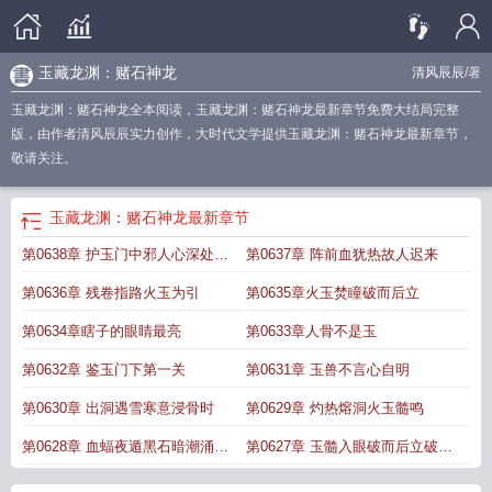
玉藏龙渊：赌石神龙
清风辰辰
/著
玉藏龙渊：赌石神龙全本阅读，玉藏龙渊：赌石神龙最新章节免费大结局完整
版，由作者清风辰辰实力创作，大时代文学提供玉藏龙渊：赌石神龙最新章节，
敬请关注。
玉藏龙渊：赌石神龙
最新章节
第0638章 护玉门中邪人心深处更
第0637章 阵前血犹热故人迟来
邪
第0636章 残卷指路火玉为引
第0635章火玉焚瞳破而后立
第0634章瞎子的眼睛最亮
第0633章人骨不是玉
第0632章 鉴玉门下第一关
第0631章 玉兽不言心自明
第0630章 出洞遇雪寒意浸骨时
第0629章 灼热熔洞火玉髓鸣
第0628章 血蝠夜遁黑石暗潮涌玉
第0627章 玉髓入眼破而后立破虚
佛重光
初成