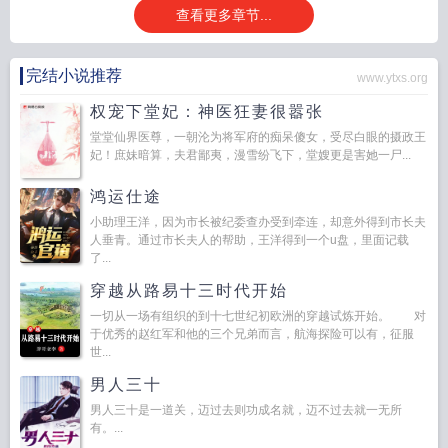
查看更多章节...
完结小说推荐
www.ytxs.org
权宠下堂妃：神医狂妻很嚣张
堂堂仙界医尊，一朝沦为将军府的痴呆傻女，受尽白眼的摄政王
妃！庶妹暗算，夫君鄙夷，漫雪纷飞下，堂嫂更是害她一尸...
鸿运仕途
小助理王洋，因为市长被纪委查办受到牵连，却意外得到市长夫
人垂青。通过市长夫人的帮助，王洋得到一个u盘，里面记载
了...
穿越从路易十三时代开始
一切从一场有组织的到十七世纪初欧洲的穿越试炼开始。 对
于优秀的赵红军和他的三个兄弟而言，航海探险可以有，征服
世...
男人三十
男人三十是一道关，迈过去则功成名就，迈不过去就一无所
有。...