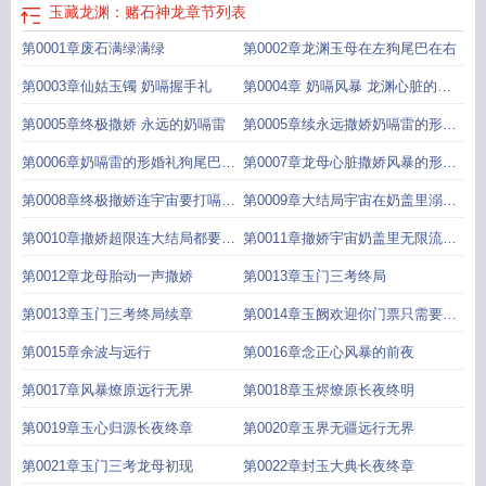
玉藏龙渊：赌石神龙
章节列表
第0001章废石满绿满绿
第0002章龙渊玉母在左狗尾巴在右
第0003章仙姑玉镯 奶嗝握手礼
第0004章 奶嗝风暴 龙渊心脏的∞
形撒娇
第0005章终极撒娇 永远的奶嗝雷
第0005章续永远撒娇奶嗝雷的形婚
礼
第0006章奶嗝雷的形婚礼狗尾巴草
第0007章龙母心脏撒娇风暴的形狂
戒指
欢
第0008章终极撤娇连宇宙要打嗝形
第0009章大结局宇宙在奶盖里溺毙
奶盖
又重生
第0010章撤娇超限连大结局都要撤
第0011章撤娇宇宙奶盖里无限流产
娇彩蛋
后顺产
第0012章龙母胎动一声撒娇
第0013章玉门三考终局
第0013章玉门三考终局续章
第0014章玉阙欢迎你门票只需要一
块玉
第0015章余波与远行
第0016章念正心风暴的前夜
第0017章风暴燎原远行无界
第0018章玉烬燎原长夜终明
第0019章玉心归源长夜终章
第0020章玉界无疆远行无界
第0021章玉门三考龙母初现
第0022章封玉大典长夜终章