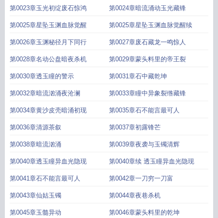
第0023章玉光初绽废石惊鸿
第0024章暗流涌动玉光藏锋
第0025章星坠玉渊血脉觉醒
第0025章星坠玉渊血脉觉醒续
第0026章玉渊秘径月下同行
第0027章废石藏龙一鸣惊人
第0028章名动公盘暗夜杀机
第0029章蒙头料里的帝王裂
第0030章透玉瞳的警示
第0031章石中藏乾坤
第0032章暗流汹涌夜沧澜
第0033章瞳中异象裂绺藏锋
第0034章黄沙皮壳暗涌初现
第0035章石不能言最可人
第0036章清源茶叙
第0037章初露锋芒
第0038章暗流汹涌
第0039章夜袭与玉镯清辉
第0040章透玉瞳异血光隐现
第0040章续 透玉瞳异血光隐现
第0041章石不能言最可人
第0042章一刀穷一刀富
第0043章仙姑玉镯
第0044章夜巷杀机
第0045章玉髓异动
第0046章蒙头料里的乾坤