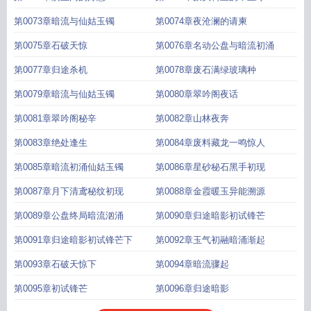
第0073章暗流与仙姑玉镯
第0074章夜沧澜的请柬
第0075章石破天惊
第0076章名动公盘与暗流初涌
第0077章归途杀机
第0078章废石满绿玻璃种
第0079章暗流与仙姑玉镯
第0080章翠吟阁夜话
第0081章翠吟阁秘辛
第0082章山林夜奔
第0083章绝处逢生
第0084章废料藏龙一鸣惊人
第0085章暗流初涌仙姑玉镯
第0086章星砂秘石黑手初现
第0087章月下清鸢秘纹初现
第0088章金霞暖玉异能溯源
第0089章公盘终局暗流汹涌
第0090章归途暗影初试锋芒
第0091章归途暗影初试锋芒下
第0092章玉气初融暗涌渐起
第0093章石破天惊下
第0094章暗流骤起
第0095章初试锋芒
第0096章归途暗影