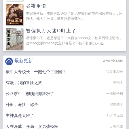
昼夜垂涎
季家没落后，季翡再次遇到了她风光霁月的前任宋家掌权人，宋
庭忱。他大手一挥，嘴角挂着凉薄的...
被偏执万人迷O盯上了
易璟穿书了，还是穿进了一本百合abopo文。如果易璟没记错，
这本po文的omega女主郁淼是个不折不扣的万人迷。...
最新更新
www.ytxs.org
最牛大专校长，干翻七个工业国！
我是李校长
综漫，我的冒险之旅
觅书人
公路求生，柳姨娘癫狂极了
一棵柿子树
种田，养猪，称帝
肥猪骑士
主神真是太难了
无言与无语
人在漫威：开局士兵男孩模板
日在未来