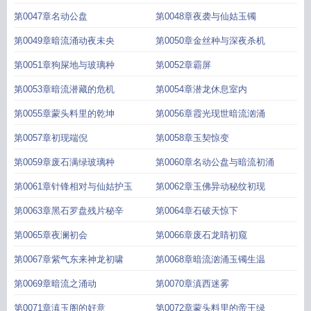
第0047章名动公盘
第0048章夜袭与仙姑玉镯
第0049章暗流涌动夜未央
第0050章金丝种与深夜杀机
第0051章狗屎地与玻璃种
第0052章霸屏
第0053章暗流潜藏的危机
第0054章潜龙休息室内
第0055章蒙头料里的乾坤
第0056章霞光现世暗流汹涌
第0057章初现端倪
第0058章玉契惊变
第0059章废石满绿玻璃种
第0060章名动公盘与暗流初涌
第0061章针锋相对与仙姑护玉
第0062章玉佛异动秘纹初现
第0063章黑石罗盘残片秘辛
第0064章石破天惊下
第0065章夜澜初会
第0066章废石龙睛初窥
第0067章紫气东来神龙初啸
第0068章暗流汹涌玉镯生温
第0069章暗流之涌动
第0070章滇西迷雾
第0071章滇玉阁的好意
第0072章蒙头料里的帝王绿