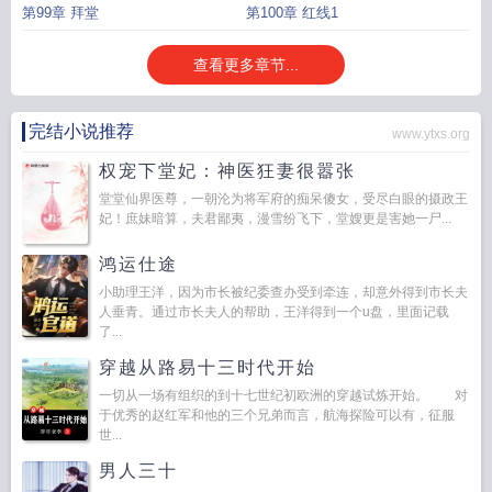
第99章 拜堂
第100章 红线1
查看更多章节...
完结小说推荐
www.ytxs.org
权宠下堂妃：神医狂妻很嚣张
堂堂仙界医尊，一朝沦为将军府的痴呆傻女，受尽白眼的摄政王
妃！庶妹暗算，夫君鄙夷，漫雪纷飞下，堂嫂更是害她一尸...
鸿运仕途
小助理王洋，因为市长被纪委查办受到牵连，却意外得到市长夫
人垂青。通过市长夫人的帮助，王洋得到一个u盘，里面记载
了...
穿越从路易十三时代开始
一切从一场有组织的到十七世纪初欧洲的穿越试炼开始。 对
于优秀的赵红军和他的三个兄弟而言，航海探险可以有，征服
世...
男人三十