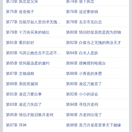
第73章 执念是父亲
第74章 放下执念
第75章 改造镜子
第76章 这还要收钱
第77章 岂能尽如人意但求无愧於
第78章 去京市见白总
心
第79章 十万块买来的铺位
第80章 情侣吵架居然是因为邪物
第81章 重归於好
第82章 白俊当之无愧的商业天才
第83章 与其让她念念不忘还不如
第84章 白夫人是妖
了断这份感情
第85章 世间最温柔的邀约
第86章 摆摊摆到电视台
第87章 文物成精
第88章 小青瓷的来歷
第89章 系统有漏洞
第90章 凌迟刀被卖了
第91章 凌迟刀要出事
第92章 小小的误会
第93章 凌迟刀失踪了
第94章 寻找月老祠
第95章 情侣才能召唤月老祠
第96章 月老祠出现了
第97章 拜神
第98章 吾乃月老星君掌天下姻缘