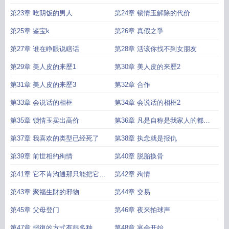
第23章 吃阴饭的男人
第24章 锁情玉解除的代价
第25章 鉴宝k
第26章 真假之爭
第27章 谁在睁眼说瞎话
第28章 活该你找不到女朋友
第29章 美人皮的来歷1
第30章 美人皮的来歷2
第31章 美人皮的来歷3
第32章 合作
第33章 会说话的相框
第34章 会说话的相框2
第35章 锁情玉卖出高价
第36章 凡是自称是我家人的都是
骗子
第37章 我喜欢的类型已经死了
第38章 执念就是报仇
第39章 前世相约殉情
第40章 脱胎换骨
第41章 它不肯沟通那只能把它骗
第42章 殉情
出来
第43章 聚福生財的邪物
第44章 交易
第45章 父母登门
第46章 夜来拍球声
第47章 报復的方式有很多种
第48章 宴会开始