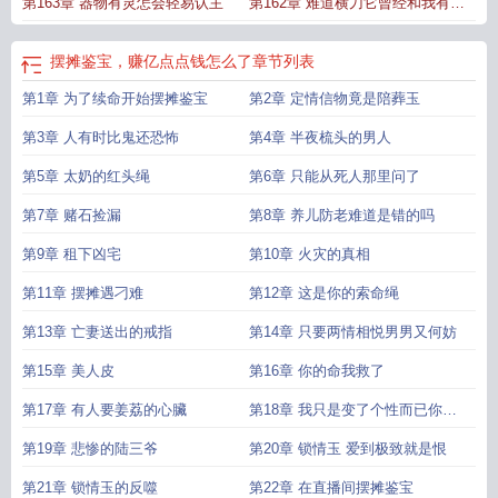
第163章 器物有灵怎会轻易认主
第162章 难道横刀它曾经和我有过
特殊的关係
摆摊鉴宝，赚亿点点钱怎么了
章节列表
第1章 为了续命开始摆摊鉴宝
第2章 定情信物竟是陪葬玉
第3章 人有时比鬼还恐怖
第4章 半夜梳头的男人
第5章 太奶的红头绳
第6章 只能从死人那里问了
第7章 赌石捡漏
第8章 养儿防老难道是错的吗
第9章 租下凶宅
第10章 火灾的真相
第11章 摆摊遇刁难
第12章 这是你的索命绳
第13章 亡妻送出的戒指
第14章 只要两情相悦男男又何妨
第15章 美人皮
第16章 你的命我救了
第17章 有人要姜荔的心臟
第18章 我只是变了个性而已你怎
么能变心呢
第19章 悲惨的陆三爷
第20章 锁情玉 爱到极致就是恨
第21章 锁情玉的反噬
第22章 在直播间摆摊鉴宝