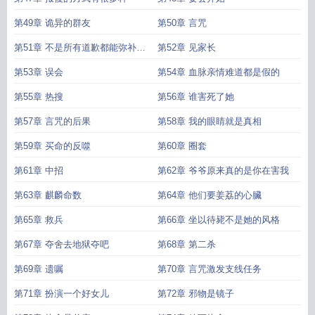
第49章 诡异的群友
第50章 言咒
第51章 不是所有道歉都能弥补过
第52章 见家长
错
第53章 误会
第54章 血脉亲情难道都是假的
第55章 热搜
第56章 谁害死了她
第57章 言咒的后果
第58章 我的眼睛就是真相
第59章 买命的反噬
第60章 圈套
第61章 中招
第62章 爷爷原来真的是你在害我
第63章 麒麟命数
第64章 他们要姜荔的心臟
第65章 救兵
第66章 坐以待毙不是她的风格
第67章 夺舍去地狱夺吧
第68章 第二杀
第69章 遗嘱
第70章 言咒激发支线任务
第71章 扮演一个好女儿
第72章 邪物是镜子