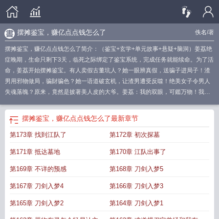
摆摊鉴宝，赚亿点点钱怎么了
佚名
/著
摆摊鉴宝，赚亿点点钱怎么了简介：（鉴宝+玄学+单元故事+悬疑+脑洞）姜荔绝
症晚期，生命只剩下3天，临死之际绑定了鉴宝系统，完成任务就能续命。为了活
命，姜荔开始摆摊鉴宝。有人卖假古董坑人？她一眼辨真假，送骗子进局子！渣
男用邪物做局，骗財骗色？她一语道破玄机，让渣男遭受反噬！绝美女子令男人
失魂落魄？原来，竟然是披著美人皮的大爷。姜荔：我的双眼，可鑑万物！我的
双眼，即为真理！
摆摊宝app能赚钱吗
摆摊宝可以赚钱吗
摆摊宝是真的吗?
摆
摊宝骗局
小摊贩获异能拜鉴宝大师为师
赚亿点点钱怎么了啊
摊位鉴宝
地摊鉴
摆摊鉴宝，赚亿点点钱怎么了
最新章节
宝小摊贩全是大佬
摆摊宝是真的吗
鉴宝从地摊捡漏
摆摊宝是什么
摆摊宝
第173章 找到江队了
第172章 初次探墓
app
摆摊宝典
摆摊宝是不是跑路了
第171章 抵达墓地
第170章 江队出事了
第169章 不详的预感
第168章 刀剑入梦5
第167章 刀剑入梦4
第166章 刀剑入梦3
第165章 刀剑入梦2
第164章 刀剑入梦1