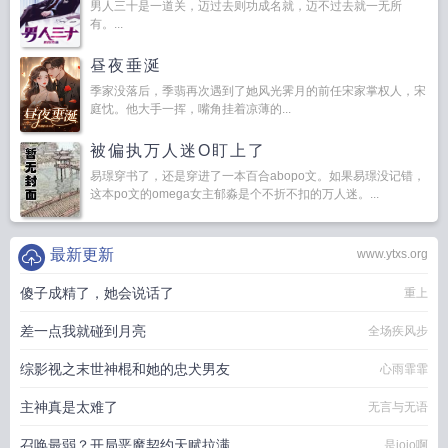
男人三十是一道关，迈过去则功成名就，迈不过去就一无所
有。...
昼夜垂涎
季家没落后，季翡再次遇到了她风光霁月的前任宋家掌权人，宋
庭忱。他大手一挥，嘴角挂着凉薄的...
被偏执万人迷O盯上了
易璟穿书了，还是穿进了一本百合abopo文。如果易璟没记错，
这本po文的omega女主郁淼是个不折不扣的万人迷。...
最新更新
www.ytxs.org
傻子成精了，她会说话了
重上
差一点我就碰到月亮
全场疾风步
综影视之末世神棍和她的忠犬男友
心雨霏霏
主神真是太难了
无言与无语
召唤最弱？开局恶魔契约天赋拉满
是jojo啊