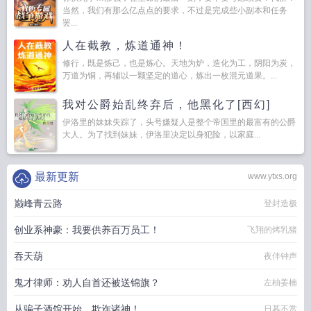
当然，我们有那么亿点点的要求，不过是完成些小副本和任务
罢...
人在截教，炼道通神！
修行，既是炼己，也是炼心。天地为炉，造化为工，阴阳为炭，
万道为铜，再辅以一颗坚定的道心，炼出一枚混元道果。...
我对公爵始乱终弃后，他黑化了[西幻]
伊洛里的妹妹失踪了，头号嫌疑人是整个帝国里的最富有的公爵
大人。为了找到妹妹，伊洛里决定以身犯险，以家庭...
最新更新
www.ytxs.org
巅峰青云路
登封造极
创业系神豪：我要供养百万员工！
飞翔的烤乳猪
吞天葫
夜伴钟声
鬼才律师：劝人自首还被送锦旗？
左柚姜楠
从骗子酒馆开始，欺诈诸神！
日暮不赏