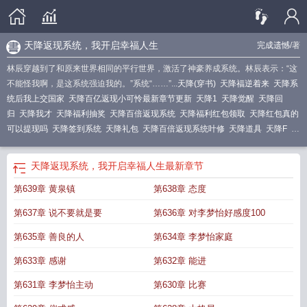
天降返现系统，我开启幸福人生
完成遗憾
/著
林辰穿越到了和原来世界相同的平行世界，激活了神豪养成系统。林辰表示：“这
不能怪我啊，是这系统强迫我的。”系统“……”...
天降(穿书)
天降福逆着来
天降系
统后我上交国家
天降百亿返现小可怜最新章节更新
天降1
天降觉醒
天降回
归
天降我才
天降福利抽奖
天降百倍返现系统
天降福利红包领取
天降红包真的
可以提现吗
天降签到系统
天降礼包
天降百倍返现系统叶修
天降道具
天降F
天
降选择系统
天降返现系统，我开启幸福人生
最新章节
第639章 黄泉镇
第638章 态度
第637章 说不要就是要
第636章 对李梦怡好感度100
第635章 善良的人
第634章 李梦怡家庭
第633章 感谢
第632章 能进
第631章 李梦怡主动
第630章 比赛