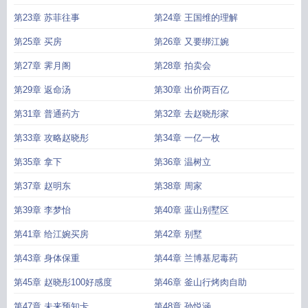
第23章 苏菲往事
第24章 王国维的理解
第25章 买房
第26章 又要绑江婉
第27章 霁月阁
第28章 拍卖会
第29章 返命汤
第30章 出价两百亿
第31章 普通药方
第32章 去赵晓彤家
第33章 攻略赵晓彤
第34章 一亿一枚
第35章 拿下
第36章 温树立
第37章 赵明东
第38章 周家
第39章 李梦怡
第40章 蓝山别墅区
第41章 给江婉买房
第42章 别墅
第43章 身体保重
第44章 兰博基尼毒药
第45章 赵晓彤100好感度
第46章 釜山行烤肉自助
第47章 未来预知卡
第48章 孙悦涵