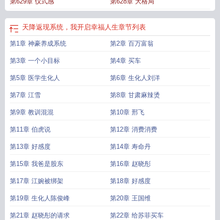
第629章 仪式感
第628章 大格局
天降返现系统，我开启幸福人生
章节列表
第1章 神豪养成系统
第2章 百万富翁
第3章 一个小目标
第4章 买车
第5章 医学生化人
第6章 生化人刘洋
第7章 江雪
第8章 甘肃麻辣烫
第9章 教训混混
第10章 邢飞
第11章 伯虎说
第12章 消费消费
第13章 好感度
第14章 寿命丹
第15章 我爸是股东
第16章 赵晓彤
第17章 江婉被绑架
第18章 好感度
第19章 生化人陈俊峰
第20章 王国维
第21章 赵晓彤的请求
第22章 给苏菲买车