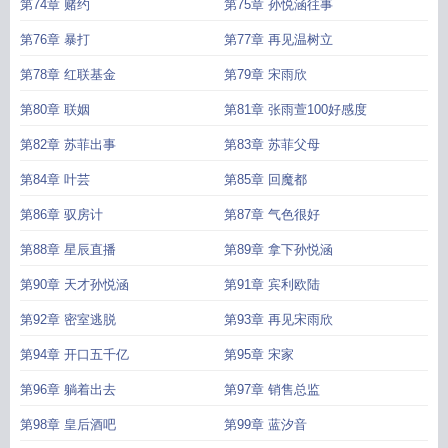
第74章 赌约
第75章 孙悦涵往事
第76章 暴打
第77章 再见温树立
第78章 红联基金
第79章 宋雨欣
第80章 联姻
第81章 张雨萱100好感度
第82章 苏菲出事
第83章 苏菲父母
第84章 叶芸
第85章 回魔都
第86章 驭房计
第87章 气色很好
第88章 星辰直播
第89章 拿下孙悦涵
第90章 天才孙悦涵
第91章 宾利欧陆
第92章 密室逃脱
第93章 再见宋雨欣
第94章 开口五千亿
第95章 宋家
第96章 躺着出去
第97章 销售总监
第98章 皇后酒吧
第99章 蓝汐音