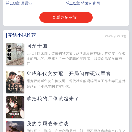
第100章 周震业
第101章 特效药官网
查看更多章节...
完结小说推荐
www.ytxs.org
问鼎十国
五代十国末期，柴荣初登大宝，赵匡胤初露峥嵘，罗幼度一个被
逼的自尽的小吏成为了一个老套的穿越者，以脚踹高粱河车神
开...
穿成年代文女配：开局闪婚硬汉军官
甜宠双处咸鱼女主糙汉男主现代社畜的冯橖因为工作太卷而意外
穿越到了小说里的七零年代。...
谁把我的尸体藏起来了！
...
我的专属战争游戏
你快死了…那么，在生命的最后一刻，要不要考虑续费？代价？