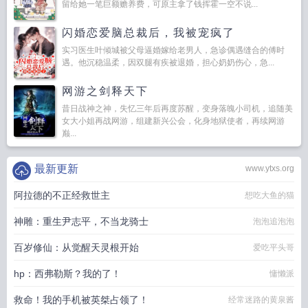
留给她一笔巨额赡养费，可原主拿了钱挥霍一空不说...
闪婚恋爱脑总裁后，我被宠疯了
实习医生叶倾城被父母逼婚嫁给老男人，急诊偶遇缝合的傅时
遇。他沉稳温柔，因双腿有疾被退婚，担心奶奶伤心，急...
网游之剑释天下
昔日战神之神，失忆三年后再度苏醒，变身落魄小司机，追随美
女大小姐再战网游，组建新兴公会，化身地狱使者，再续网游
巅...
最新更新
www.ytxs.org
阿拉德的不正经救世主
想吃大鱼的猫
神雕：重生尹志平，不当龙骑士
泡泡追泡泡
百岁修仙：从觉醒天灵根开始
爱吃平头哥
hp：西弗勒斯？我的了！
慵懒派
救命！我的手机被英桀占领了！
经常迷路的黄泉酱