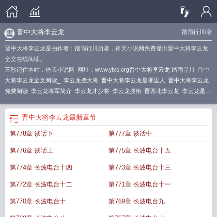
晋中大将李云龙
踏雨行川
/著
晋中大将李云龙是由作者：踏雨行川所著，倚天小说网免费提供晋中大将李云龙
全文在线阅读。
三秒记住本站：倚天小说网 网址：www.ytxs.org
晋中大将李云龙 踏雨寻川
晋中
大将李云龙全文阅读_
李云龙授大将
晋中大将李云龙是哪里人
晋中大将李云龙
免费阅读
李云龙将军简介
李云龙才少将
李云龙授衔
晋西北李云龙
李云龙是中
将吗
李云龙太原
李云龙军衔
山西李云龙
晋中大将李云龙在线阅读
晋中大将李
云龙最近章节
李云龙将军原型
晋中大将李云龙简历
李云龙大校
晋中大将李云
晋中大将李云龙
最新章节
龙田雨
晋中大将李云龙踏雨寻川
李云龙 上将
李云龙少将简介
晋中大将李云龙
第778章 谈话下
第777章 谈话中
全文免费阅读
晋中大将李云龙哪一章结婚
李云龙参加太军宴席
晋中大将李云龙
()
近中大将李云龙 踏雨寻川
晋中大将李云龙认识田雨哪一章
晋中大将李云龙简
第776章 谈话上
第775章 长波电台十五
介
中国将军李云龙
开国中将李云龙
李云龙军长少将
李云龙少将
晋中大将李云
龙TXT
晋中大将李云龙是谁
李云龙授衔视频
李云龙少将原型
李云龙受少将
李
第774章 长波电台十四
第773章 长波电台十三
云龙是山西人
李云龙的大将
李云龙手下大将
晋中大将李云龙txt
榆次李云龙
第772章 长波电台十二
第771章 长波电台十一
第770章 长波电台十
第769章 长波电台九