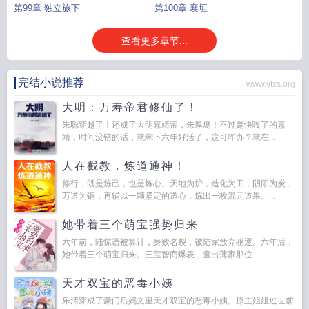
第99章 独立旅下
第100章 襄垣
查看更多章节...
完结小说推荐
www.ytxs.org
大明：万寿帝君修仙了！
朱聪穿越了！还成了大明嘉靖帝，朱厚熜！不过是快嘎了的嘉
靖，时间没错的话，就剩下六年好活了，这可咋办？就在...
人在截教，炼道通神！
修行，既是炼己，也是炼心。天地为炉，造化为工，阴阳为炭，
万道为铜，再辅以一颗坚定的道心，炼出一枚混元道果。...
她带着三个萌宝强势归来
六年前，陆惊语被算计，身败名裂，被陆家放弃驱逐。六年后，
她带着三个萌宝归来。三宝智商爆表，查出薄家那位...
天才双宝的恶毒小姨
乐清穿成了豪门后妈文里天才双宝的恶毒小姨。原主姐姐过世前