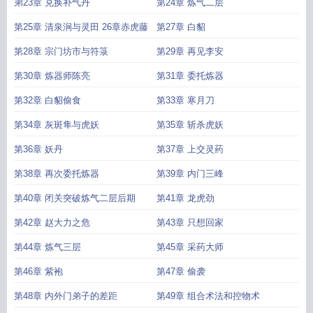
弟23章 兑换补气丹
第24章 炼气二层
第25章 清泉涧与灵田 26章赤虎藤
第27章 白貂
第28章 宗门坊市与符箓
第29章 再见李安
第30章 炼器师陈亮
第31章 委托炼器
第32章 白貂偷食
第33章 寒月刀
第34章 灰斑隼与虎妖
第35章 斩杀虎妖
第36章 妖丹
第37章 上交灵药
第38章 再次委托炼器
第39章 内门三峰
第40章 闭关突破炼气二层后期
第41章 龙虎劲
第42章 赵大力之危
第43章 只想回家
第44章 炼气三层
第45章 采药大师
第46章 紫袍
第47章 偷袭
第48章 内外门弟子的差距
第49章 组合术法和控物术