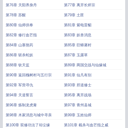
第76章 天阳养身丹
第77章 离开长烬宗
第78章 苏醒
第79章 土匪
第80章 仙师供奉
第81章 紫电雷貂
第82章 修行血芒指
第83章 妖兽消息
第84章 山寨熬药
第85章 巨蟒屠村
第86章 斩杀蛇妖
第87章 玉露草
第88章 钦天监
第89章 两国交战与仙缘城
第90章 返回槐树村与五行宗
第91章 仙凡有别
第92章 军营寻仇
第93章 邪道修士
第94章 天道誓言
第95章 离开战场
第96章 炼制龙虎膏
第97章 青州县城
第98章 木家消息与城中寻亲
第99章 玉姓仙师
第100章 双修功法了却尘缘
第101章 截杀与血芒指之威