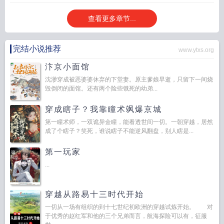
查看更多章节...
完结小说推荐
www.ytxs.org
汴京小面馆
沈渺穿成被恶婆婆休弃的下堂妻。原主爹娘早逝，只留下一间烧
毁倒闭的面馆。还有两个险些饿死的幼弟...
穿成瞎子？我靠瞳术飒爆京城
第一瞳术师，一双诡异金瞳，能看透世间一切。一朝穿越，居然
成了个瞎子？笑死，谁说瞎子不能逆风翻盘，别人瞎是...
第一玩家
...
穿越从路易十三时代开始
一切从一场有组织的到十七世纪初欧洲的穿越试炼开始。 对
于优秀的赵红军和他的三个兄弟而言，航海探险可以有，征服