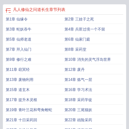
凡人修仙之问道长生
章节列表
第1章 仙缘令
第2章 三娃子之死
第3章 蛇妖吞牛
第4章 兵匪过境一个不留
第5章 仙师老道
第6章 仙家门庭
第7章 拜入仙门
第8章 采药堂
第9章 修行之难
第10章 消失的灵气浮岛世界
第11章 窈冥经
第12章 废丹
第13章 废物利用
第14章 炼气一层
第15章 道玄木
第16章 学习术法
第17章 提升木灵根
第18章 采药学徒
第19章 青叶兰花和弯角蝰蛇
第20章 三尾猫妖
第21章 十日采药回
第22章 凶险采药