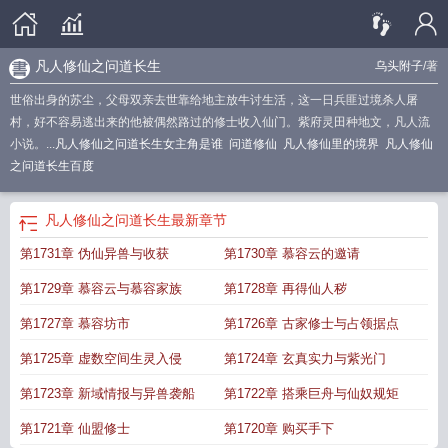
凡人修仙之问道长生
乌头附子
/著
世俗出身的苏尘，父母双亲去世靠给地主放牛讨生活，这一日兵匪过境杀人屠
村，好不容易逃出来的他被偶然路过的修士收入仙门。紫府灵田种地文，凡人流
小说。...
凡人修仙之问道长生女主角是谁
问道修仙
凡人修仙里的境界
凡人修仙
之问道长生百度
凡人修仙之问道长生
最新章节
第1731章 伪仙异兽与收获
第1730章 慕容云的邀请
第1729章 慕容云与慕容家族
第1728章 再得仙人秽
第1727章 慕容坊市
第1726章 古家修士与占领据点
第1725章 虚数空间生灵入侵
第1724章 玄真实力与紫光门
第1723章 新域情报与异兽袭船
第1722章 搭乘巨舟与仙奴规矩
第1721章 仙盟修士
第1720章 购买手下