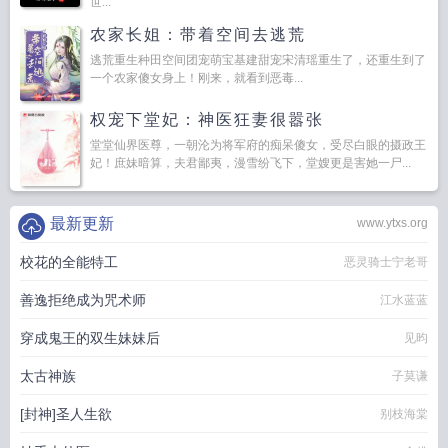
世...
农家长姐：带着空间去逃荒
逃荒重生种田空间团宠萌宝基建甜宠宋清瑶重生了，还重生到了
一个农家傻女身上！刚来，就看到恶毒...
权宠下堂妃：神医狂妻很嚣张
堂堂仙界医尊，一朝沦为将军府的痴呆傻女，受尽白眼的摄政王
妃！庶妹暗算，夫君鄙夷，漫雪纷飞下，堂嫂更是害她一尸...
最新更新
www.ytxs.org
校花的全能特工
恶灵骑士宁老哥
善逸拒绝成为咒术师
江水蓝蓝
穿成鬼王的双生妹妹后
见昀
太古神族
子莫谦
[封神]圣人生欲
别枝海棠