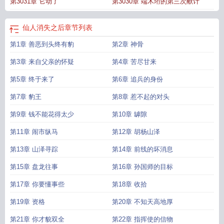
第3031章 它动了
第3030章 端木珩的第三次献计
尸
仙人消失之后女主
仙人消失之后TXT全文
仙人消失之后百度百科
仙人消失
之后笔趣阁无弹窗
仙人消失之后女主角是谁
仙人消失之后女主有几个
仙人消失
之后 百度百科
仙人消失之后无错版
仙人消失之后主角能力
仙人消失之后风行
仙人消失之后
章节列表
水云间
第1章 善恶到头终有豹
第2章 神骨
第3章 来自父亲的怀疑
第4章 苦尽甘来
第5章 终于来了
第6章 追兵的身份
第7章 豹王
第8章 惹不起的对头
第9章 钱不能花得太少
第10章 罅隙
第11章 闹市纵马
第12章 胡杨山泽
第13章 山泽寻踪
第14章 前线的坏消息
第15章 盘龙往事
第16章 孙国师的目标
第17章 你要懂事些
第18章 收拾
第19章 资格
第20章 不知天高地厚
第21章 你才貌双全
第22章 指挥使的信物