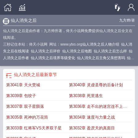
仙人消失之后
九方烨
/著
仙人消失之后是由作者：九方烨所著，倚天小说网免费提供仙人消失之后全文在
线阅读。
三秒记住本站：倚天小说网 网址：www.ytxs.org
仙人消失之后人物介绍
仙人消
失之后在线阅读
仙人消失之后评价
仙人消失之后地图
仙人消失之后怎么样
仙
人消失之后作者
仙人消失之后境界等级变化
仙人消失之后主角父亲想害吗
仙人
消失之后免费
一剑飞仙
仙人消失之后百科
仙人消失之后免费阅读
仙人消失之
后主角身世是什么
仙人消失之后红将军是谁
仙人消失之后贴吧
叩问仙道
仙人
仙人消失之后
最新章节
消失之后起点
仙人消失之后境界
仙人消失之后等级
仙人消失之后几个女主
仙
第3041章 天火焚城
第3040章 灵虚圣尊的后备计划
人消失之后笔趣阁
仙人消失之后等级境界
仙人消失之后精校版
仙人消失之后起
点中文网
仙人消失之后 风行水云间
仙人消失之后TXT
仙人消失之后好看吗
仙
第3039章 包饺子
第3038章 死里逃生
人消失之后在线
仙人消失之后123读书网
仙人消失之后笔趣阁无错版
仙人消失
之后全文阅读
仙人消失之后简介
仙人消失之后百度百科贺灵川
仙人消失之后三
第3037章 双子星陨落
第3036章 走不出的迷宫连不上的
观尽毁的原因
仙人消失之后贺灵川身世
我本无意成仙
仙人消失之后修炼体
感应
第3035章 死神的万花筒
第3034章 速度与力量之战
系
仙人消失之后TXT八零
仙人消失之后无弹窗笔趣阁最新章节
仙人消失之后作
者是哪个点马甲
仙人消失之后剧情
仙人消失之后贺灵川
仙人消失之后主角
仙
第3033章 红将军VS天界双子星
第3032章 盈昃天的真面目
人消失之后无错
仙人消失之后百度
仙人消失之后贺灵川百度
别人修仙我捡