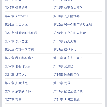
第47章 悍勇难敌
第48章 总要有人探路
第49章 天雷守御
第50章 无人的世界
第51章 亡灵之城
第52章 另一个时空的盘龙城
第54章 钟胜光到底住哪
第55章 不存在的大方壶
第56章 烈火焚城
第57章 我儿无憾
第58章 怨魂中的俘虏
第59章 格格不入
第60章 我们都被骗了
第61章 正主儿下来了
第62章 他有你没有
第63章 变形怪
第64章 洪荒之力
第65章 被自己困住
第66章 人间清醒
第67章 无畏
第68章 成功的请神术
第69章 记忆还是幻象
第70章 言灵
第71章 大风军归城