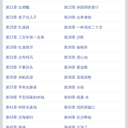
第21章 出师醮
第22章 孙国师的算计
第23章 老子坑儿子
第24章 位卑者慎
第25章 红崖路
第26章 一杯清水二十文
第27章 三百年第一名将
第28章 沙匪
第29章 红崖路尽
第30章 核桃舟
第31章 沙舟找马
第32章 惑心虫
第33章 不要回头
第34章 紫金蟆
第35章 赤帕高原
第36章 高墙深壑
第37章 早有先驱者
第38章 分歧
第39章 平安回家的本钱
第40章 线索 水
第41章 钟胜光墓地
第42章 找到突破口
第43章 沙海垂钓
第44章 狂沙降临
第45章 摄魂
第46章 出场了