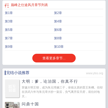
巅峰之仕途风月
章节列表
第1章
第2章
第3章
第4章
第5章
第6章
第7章
第8章
第9章
第10章
查看更多章节...
完结小说推荐
www.ytxs.org
大明：爹，论治国，你真不行
穿越大明王朝，成为朱元璋嫡三子，坐镇太原的晋王朱棡。但却
在洪武六年与朱元璋大吵一架后，负气离开应天府，前往封地
太...
问鼎十国