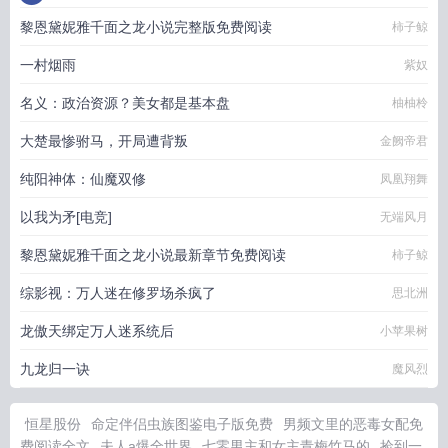
黎恩黛妮雅千面之龙小说完整版免费阅读
柿子鲸
一村烟雨
紫奴
名义：政治资源？美女都是基本盘
柚柚柃
大楚最惨驸马，开局遭背叛
金阙帝君
纯阳神体：仙魔双修
凤凰翔舞
以我为矛[电竞]
无端风月
黎恩黛妮雅千面之龙小说最新章节免费阅读
柿子鲸
综影视：万人迷在修罗场杀疯了
思北洲
龙傲天绑定万人迷系统后
小苹果树
九龙归一诀
魔风烈
恒星股份
命定伴侣虫族图鉴电子版免费
男频文里的恶毒女配免
费阅读全文
夫人a爆全世界
七零男主和女主青梅竹马的
捡到一