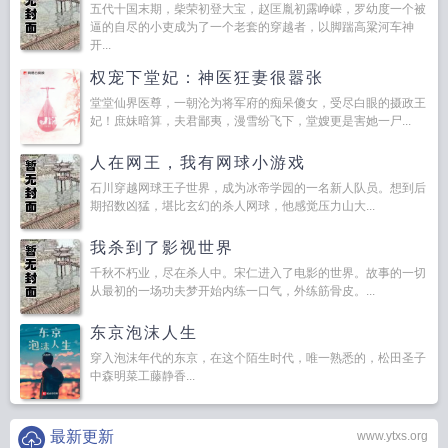
五代十国末期，柴荣初登大宝，赵匡胤初露峥嵘，罗幼度一个被
逼的自尽的小吏成为了一个老套的穿越者，以脚踹高粱河车神
开...
权宠下堂妃：神医狂妻很嚣张
堂堂仙界医尊，一朝沦为将军府的痴呆傻女，受尽白眼的摄政王
妃！庶妹暗算，夫君鄙夷，漫雪纷飞下，堂嫂更是害她一尸...
人在网王，我有网球小游戏
石川穿越网球王子世界，成为冰帝学园的一名新人队员。想到后
期招数凶猛，堪比玄幻的杀人网球，他感觉压力山大...
我杀到了影视世界
千秋不朽业，尽在杀人中。宋仁进入了电影的世界。故事的一切
从最初的一场功夫梦开始内练一口气，外练筋骨皮。...
东京泡沫人生
穿入泡沫年代的东京，在这个陌生时代，唯一熟悉的，松田圣子
中森明菜工藤静香...
最新更新
www.ytxs.org