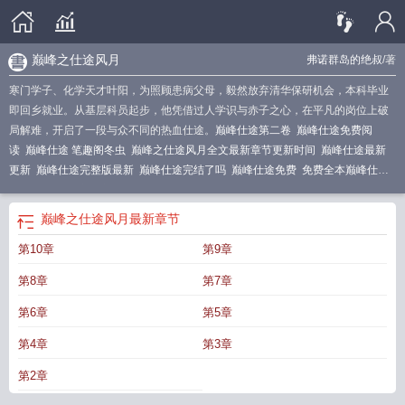
巅峰之仕途风月
弗诺群岛的绝叔
/著
寒门学子、化学天才叶阳，为照顾患病父母，毅然放弃清华保研机会，本科毕业
即回乡就业。从基层科员起步，他凭借过人学识与赤子之心，在平凡的岗位上破
局解难，开启了一段与众不同的热血仕途。
巅峰仕途第二卷
巅峰仕途免费阅
读
巅峰仕途 笔趣阁冬虫
巅峰之仕途风月全文最新章节更新时间
巅峰仕途最新
更新
巅峰仕途完整版最新
巅峰仕途完结了吗
巅峰仕途免费
免费全本巅峰仕
途
颠峰仕途最新更新
巅峰仕途佚名笔趣阁
巅峰仕途全集
巅峰仕途大结局939
章
颠峰仕途第二卷
巅峰仕途在线阅读
巅峰之仕途风月
最新章节
第10章
第9章
第8章
第7章
第6章
第5章
第4章
第3章
第2章