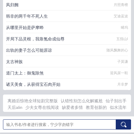
凤归阙
月照青檀
韩非的两千年不死人生
艾迪蓝波
从哪里开始是萨摩晔
晞坞
开局下品灵根，我靠氪命成仙尊
五指山l
出轨的妻子怎么可能原谅
随风飘舞的心
太古神族
子莫谦
道门太上：御鬼除煞
迎风尿一鞋
诸天美食，从获得宝石肉开始
月非梦
离婚后惊艳全球短剧完整版
认错性别怎么化解尴尬
仙子别出手
天后alin
少夫女尊在线阅读
缺爱者多情
教育创新的
似水流年
完整全文阅读
重生后她宠冠后宫70
认错性别的角色
似水流年
免费阅读
夏莹18571780976
似水流年情感
我的师傅每到大限
才突破 最新章节
前妻不放手全文免费
离婚后他惊艳全城短剧
离婚后前妻惊艳全球全集免费
咸鱼皇后A暴虐帝王o
请假用什么