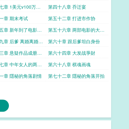
短髮
七章 1美元v100万美
第四十八章 乔迁宴
一章 期末考试
第五十二章 打进市作协
五章 新年到了电影正
第五十六章 两部电影的大杀
特杀
九章 后爹 离婚离婚离
第六十章 跟后爹坦白身份
三章 悬疑作品成册出
第六十四章 大发战爭財
七章 中年女人的两年
第六十八章 棋魂画魂
灾
一章 隱秘的角落剧情
第七十二章 隱秘的角落开拍