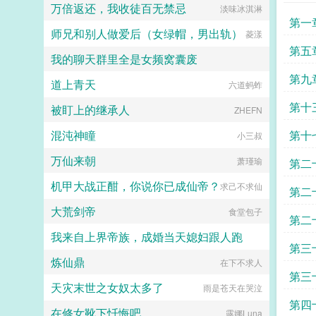
万倍返还，我收徒百无禁忌
淡味冰淇淋
第一
师兄和别人做爱后（女绿帽，男出轨）
菱漾
第五
我的聊天群里全是女频窝囊废
第九
道上青天
前世造孽今生写书
六道蚂蚱
第十
被盯上的继承人
ZHEFN
混沌神瞳
第十
小三叔
万仙来朝
收尾
萧瑾瑜
第二
机甲大战正酣，你说你已成仙帝？
求己不求仙
第二
大荒剑帝
食堂包子
誌
第二
我来自上界帝族，成婚当天媳妇跟人跑
第三
炼仙鼎
社恐啊社恐
在下不求人
吃吗
第三
天灾末世之女奴太多了
雨是苍天在哭泣
少年
第四
在修女靴下忏悔吧
露娜Luna