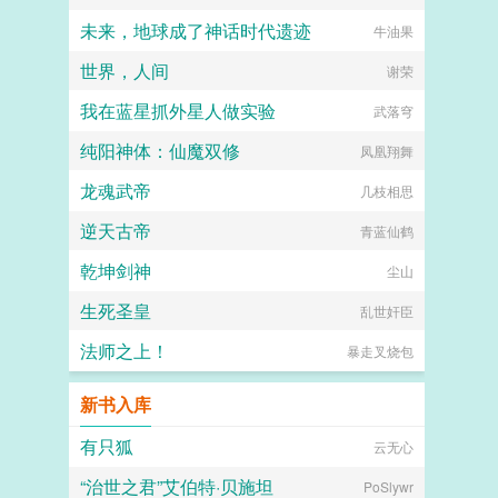
未来，地球成了神话时代遗迹
牛油果
世界，人间
谢荣
我在蓝星抓外星人做实验
武落穹
纯阳神体：仙魔双修
凤凰翔舞
龙魂武帝
几枝相思
逆天古帝
青蓝仙鹤
乾坤剑神
尘山
生死圣皇
乱世奸臣
法师之上！
暴走叉烧包
新书入库
有只狐
云无心
“治世之君”艾伯特·贝施坦
PoSlywr