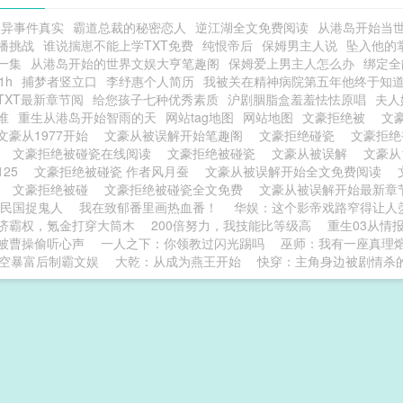
灵异事件真实
霸道总裁的秘密恋人
逆江湖全文免费阅读
从港岛开始当
播挑战
谁说揣崽不能上学TXT免费
纯恨帝后
保姆男主人说
坠入他的
一集
从港岛开始的世界文娱大亨笔趣阁
保姆爱上男主人怎么办
绑定全
1h
捕梦者竖立口
李纾惠个人简历
我被关在精神病院第五年他终于知
TXT最新章节阅
给您孩子七种优秀素质
沪剧胭脂盒羞羞怯怯原唱
夫人
谁
重生从港岛开始智雨的天
网站tag地图
网站地图
文豪拒绝被
文
文豪从1977开始
文豪从被误解开始笔趣阁
文豪拒绝碰瓷
文豪拒
读
文豪拒绝被碰瓷在线阅读
文豪拒绝被碰瓷
文豪从被误解
文豪从
125
文豪拒绝被碰瓷 作者风月蚕
文豪从被误解开始全文免费阅读
党
文豪拒绝被碰
文豪拒绝被碰瓷全文免费
文豪从被误解开始最新章
1：民国捉鬼人
我在致郁番里画热血番！
华娱：这个影帝戏路窄得让人
济霸权，氪金打穿大筒木
200倍努力，我技能比等级高
重生03从情
被曹操偷听心声
一人之下：你领教过闪光踢吗
巫师：我有一座真理
做空暴富后制霸文娱
大乾：从成为燕王开始
快穿：主角身边被剧情杀