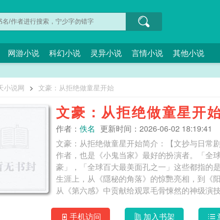
网游小说
科幻小说
灵异小说
言情小说
其他小说
天小说网
>
文豪：从拒绝做童星开始
文豪：从拒绝做童星开
作者：
佚名
更新时间：2026-06-02 18:19:41
文豪：从拒绝做童星开始简介：【文抄与日常
作者，也是《小鬼当家》最好的扮演者。「全球
豪」，「全球百大最美面孔之一」这些都指的
生涯上，从《隱秘的角落》的惊艷亮相，到《
从《第六感》中贡献给观眾毛骨悚然的神级演技，到《怪
星开始
手机访问
加入书架