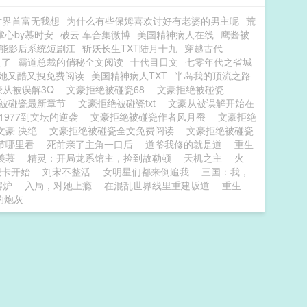
世界首富无我想
为什么有些保姆喜欢讨好有老婆的男主呢
荒
掌心by慕时安
破云 车合集微博
美国精神病人在线
鹰酱被
能影后系统短剧江
斩妖长生TXT陆月十九
穿越古代
道了
霸道总裁的俏秘全文阅读
十代目日文
七零年代之省城
她又酷又拽免费阅读
美国精神病人TXT
半岛我的顶流之路
豪从被误解3Q
文豪拒绝被碰瓷68
文豪拒绝被碰瓷
绝被碰瓷最新章节
文豪拒绝被碰瓷txt
文豪从被误解开始在
1977到文坛的逆袭
文豪拒绝被碰瓷作者风月蚕
文豪拒绝
文豪 决绝
文豪拒绝被碰瓷全文免费阅读
文豪拒绝被碰瓷
节哪里看
死前亲了主角一口后
道爷我修的就是道
重生
羡慕
精灵：开局龙系馆主，捡到故勒顿
天机之主
火
报卡开始
刘宋不整活
女明星们都来倒追我
三国：我，
熔炉
入局，对她上瘾
在混乱世界线里重建坂道
重生
的炮灰