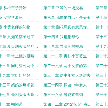
章 从小王子开始
第二章 平等的一场交易
第三章
章 安排学滑冰
第六章 我惧怕自己不是美玉
第七章
通话
章 小费老师的礼物
第十章 翻花绳真有意思你知
第十一
道吗
比赛
三章 只知道稿子过了
第十四章 我也想帮你
第十五
作
七章 夏日烟火我的尸体
第十八章 导演间的交易
第十九
家孩子
十一章 带上她的眼睛
第二十二章 青柠小富婆生日
第二十
加更
诺
十五章 同时登刊两个杂
第二十六章 两个女孩的第一
第二十
次相见
准备
十九章 大姐姐的好
第三十章 给中年女人送进去
第三十
十三章 妈妈的爆米花好
第三十四章 探监中年女人吃
第三十
瓜版
的出名
十七章 亮相头版头条的
第三十八章 碰瓷式营销
第三十
的泪
十一章 朝闻道
第四十二章 2012洛瑾年在文
第四十