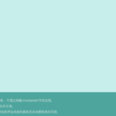
通过屏蔽novelspider字段实现。
任何立场。
爬虫程序会依据负载状态自动爬取相关页面。