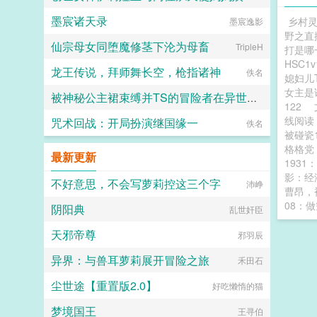
墨宸诸天录
乡村
愛と税のために
墨宸逸影
野之直
仙宗母女同堕魔修茎下沦为母畜
TripleH
打是哪
HSC1v
龙王传说，拜师舞长空，枪指诸神
佚名
媳妇儿
女主是
被神秘公主裙束缚并TS的冒险者在异世界的色色奇遇故事
122
线阅
咒术回战：开局扮演继国缘一
代号穿山甲
佚名
被碰瓷
格格
最新更新
193
影：经
不好意思，不会写萝莉控这三个字
沛峥
曹昂，
08：
阴阳典
乱世奸臣
天邪帝尊
邪羽辰
异界：与兽耳萝莉展开冒险之旅
禾田石
尘世途【重置版2.0】
好吃懒惰的猫
梦境国王
王寻伯