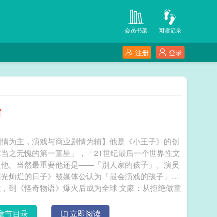
会员书架
阅读记录
注册
登录
始
剧情为主，演戏与商业剧情为辅】他是《小王子》的创
当之无愧的第一童星」，「21世纪最后一个世界性文
是他。当然最重要他还是——「別人家的孩子」。演员
阳光灿烂的日子》被媒体公认为「最会演戏的孩子」。
奇物语》爆火后成为全球 文豪：从拒绝做童
章节目录
立即阅读