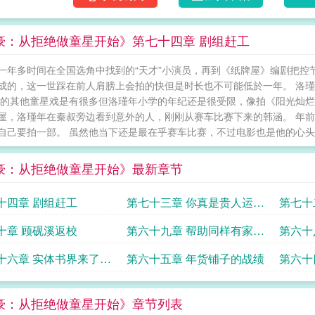
豪：从拒绝做童星开始》第七十四章 剧组赶工
一年多时间在全国选角中找到的“天才”小演员，再到《纸牌屋》编剧把控节
成的，这一世踩在前人肩膀上会拍的快但是时长也不可能低於一年。 洛
好的其他童星戏是有很多但洛瑾年小学的年纪还是很受限，像拍《阳光灿烂
屋，洛瑾年在秦叔旁边看到意外的人，刚刚从赛车比赛下来的韩涵。 年
自己要拍一部。 虽然他当下还是最在乎赛车比赛，不过电影也是他的心头病
豪：从拒绝做童星开始》最新章节
十四章 剧组赶工
第七十三章 你真是贵人运好
第七十
啊
十章 顾砚溪返校
第六十九章 帮助同样有家庭
第六十
问题的孩子们
十六章 实体书界来了个
第六十五章 年货铺子的战绩
第六十
豪：从拒绝做童星开始》章节列表