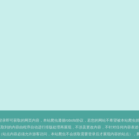
即可获取的网页内容，本站爬虫遵循robots协议，若您的网站不希望被本站爬虫抓取，可
抓取到的内容由程序自动进行排版处理再展现，不涉及更改内容，不针对任何内容表述
（站点内容必须允许游客访问，本站爬虫不会抓取需要登录后才展现内容的站点），