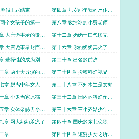
 暑假正式结束
第四章 九岁那年我的尸体漫
山遍野奔跑
 两个女孩子的第一次
第八章 教滑冰的小费老师
章 大唐诡事录的徵文
第十二章 奶奶一口气读完
章 大唐诡事录封面之
第十六章 你的奶奶真火了
章 选择性的成为別人
第二十章 出名的前夕
三章 两个大导演的承
第二十四章 投稿科幻视界
七章 脱离中年女人的
第二十八章 不知木兰是女郎
一章 小鬼当家原稿
第三十二章 国內的科幻作品
能上教科书
五章 实体杂誌界小小
第三十六章 三小齐聚少年中
国说
九章 网大奶奶杀疯了
第四十章 国庆的东北恋歌
三章
第四十四章 短髮少女之所以