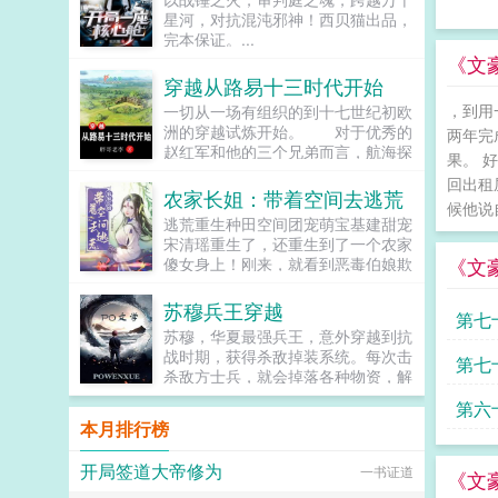
星河，对抗混沌邪神！西贝猫出品，
完本保证。...
《文
穿越从路易十三时代开始
，到用
一切从一场有组织的到十七世纪初欧
洲的穿越试炼开始。 对于优秀的
两年完
赵红军和他的三个兄弟而言，航海探
果。 
险可以有，征服世界也可以有，然而
回出租
前提是通过五百名额的试炼…...
农家长姐：带着空间去逃荒
候他说
逃荒重生种田空间团宠萌宝基建甜宠
宋清瑶重生了，还重生到了一个农家
《文
傻女身上！刚来，就看到恶毒伯娘欺
负临产的母亲！可恶，不能忍，拼
了。刚解决了，就遇...
苏穆兵王穿越
第七
苏穆，华夏最强兵王，意外穿越到抗
战时期，获得杀敌掉装系统。每次击
第七
杀敌方士兵，就会掉落各种物资，解
锁成就，更能得到系统丰厚的奖励。
第六
系统提示恭喜宿主击杀敌方士...
本月排行榜
大佬
开局签道大帝修为
一书证道
《文