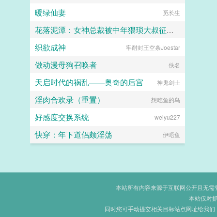
暖绿仙妻
觅长生
花落泥潭：女神总裁被中年猥琐大叔征服沦为母狗孕妻
织欲成神
牢耐封王空条Joestar
暖海
做动漫母狗召唤者
佚名
天启时代的祸乱——奥奇的后宫
神鬼剑士
淫肉合欢录（重置）
想吃鱼的鸟
好感度交换系统
weiyu227
快穿：年下道侣颇淫荡
伊唔鱼
本站所有内容来源于互联网公开且无需登录
本站仅对
同时您可手动提交相关目标站点网址给我们