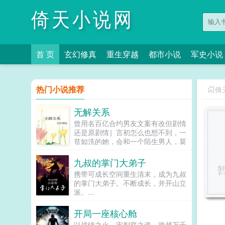
倚天小说网
首 页
玄幻修真
重生穿越
都市小说
军史小说
热门小说推荐
倚
无解关系
曾用名百亿合约男友文案有改但剧情
还是原剧情］言初怎么也想不到，一
贫如洗的她，会和一个陌生男人，莫
名其妙地绑定了一场为期365天的财
富交换。说白了就是他的钱进了她账
九叔的掌门大弟子
户，她的钱进了他账户还转！不！
携带可成长空间重生清末，成为九叔
回！去！好消息对方是陆洺执，陆氏
的掌门大弟子。不断成长，并开山立
集团太子爷，多金，年轻，人还帅。
派。...
坏消息这人脾气差，控制欲强，还打
算趁机和她来场合约恋爱。...
开局一座核心舱
以战锤之火，审判庭之魂，跨越万千