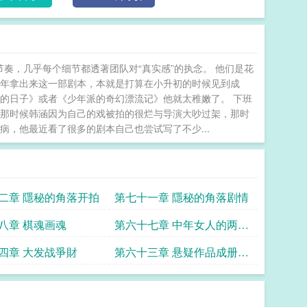
奏，几乎每个细节都透著团队对“真实感”的执念。 他们是花
瑾年拿出来这一部剧本，本就是打算在小升初的时候见到成
的日子》或者《少年派的奇幻漂流记》他就太稚嫩了。 下班
前那时候韩涵因为自己的戏被拍的很烂与导演大吵过架，那时
，他最近看了很多的剧本自己也尝试写了不少...
二章 隱秘的角落开拍
第七十一章 隱秘的角落剧情
八章 棋魂画魂
第六十七章 中年女人的两年
牢狱之灾
四章 大发战爭財
第六十三章 悬疑作品成册出
版