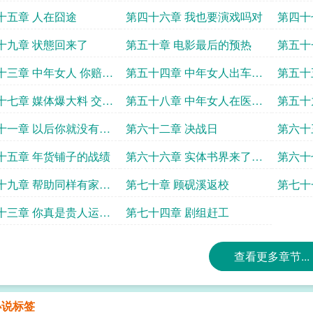
坛的存在
十五章 人在囧途
第四十六章 我也要演戏吗对
第四十
元
十九章 状態回来了
第五十章 电影最后的预热
第五十
十三章 中年女人 你赔我
第五十四章 中年女人出车祸
第五十
了
式上映
十七章 媒体爆大料 交代
第五十八章 中年女人在医院
第五十
吹响进攻的號角
婚
十一章 以后你就没有孩
第六十二章 决战日
第六十
抚养权了
版
十五章 年货铺子的战绩
第六十六章 实体书界来了个
第六十
大佬
牢狱之
十九章 帮助同样有家庭
第七十章 顾砚溪返校
第七十
的孩子们
十三章 你真是贵人运好
第七十四章 剧组赶工
查看更多章节...
小说标签