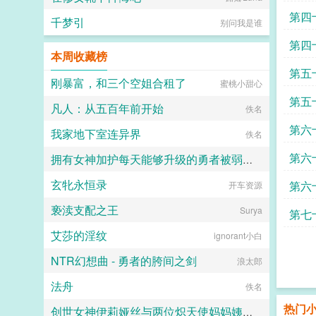
第四
千梦引
别问我是谁
第四
本周收藏榜
第五
刚暴富，和三个空姐合租了
蜜桃小甜心
车
第五
凡人：从五百年前开始
佚名
一切
第六
我家地下室连异界
佚名
子的
第六
拥有女神加护每天能够升级的勇者被弱小却点满了吸取能力的魅魔当成自助等级提取机器饲养
玄牝永恒录
第六
开车资源
TZT
亵渎支配之王
问题
Surya
第七
艾莎的淫纹
ignorant小白
啊
NTR幻想曲 - 勇者的胯间之剑
浪太郎
法舟
佚名
热门
创世女神伊莉娅丝与两位炽天使妈妈姨妈一起输给勇者的肉棒，神国沦陷成为新神王的永世肉便器