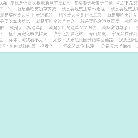
视频
杂役身怀雷灵根最新章节更新时
警察妻子与傻子二叔
拳之下免费
下一句
就是要吃窝边草苏蒙
就是要吃窝边草by近视
就是要吃窝
就是要吃窝边草 作者近视眼
想吃窝边草是什么意思
就是要吃窝边草
是要吃窝边草by
就是要吃窝边草简介
就是要吃窝边草百度
就吃
视眼
就是要吃窝边草gl
就是要吃窝边草全文阅读
就吃窝边草(gl)
下
盛世娇宠之驭灵悍妃
快穿之打脸之旅
春山如黛
家兄又在作死
星
你坏，可我看不见！
九叔：从末法民国开始攀登仙路
观想图网
崩坏：刚到就碰到第一律者？！
怎么又是你[快穿]
总裁每天求抱抱