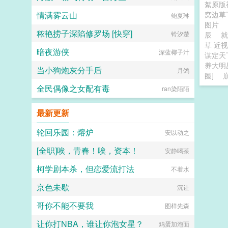
絮原版
情满雾云山
窝边草
鲍夏琳
图片
秾艳捞子深陷修罗场 [快穿]
铃汐楚
辰
就
草 近
暗夜游侠
深蓝椰子汁
谋定天
养大明
当小狗炮灰分手后
月鸽
圈]
全民偶像之女配有毒
ran染陌陌
最新更新
轮回乐园：熔炉
安以动之
[全职]唉，青春！唉，资本！
安静喝茶
柯学剧本杀，但恋爱流打法
不着水
京色未歇
沉让
哥你不能不要我
图样先森
让你打NBA，谁让你泡女星？
鸡蛋加泡面