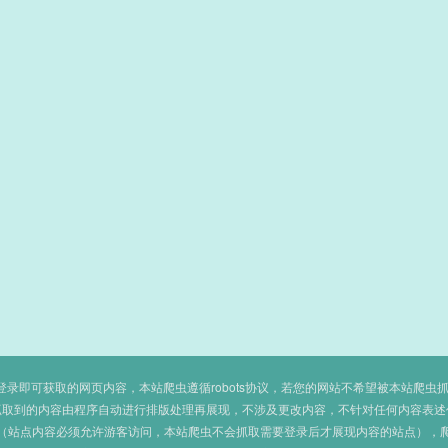
即可获取的网页内容，本站爬虫遵循robots协议，若您的网站不希望被本站爬虫抓取，可
抓取到的内容由程序自动进行排版处理再展现，不涉及更改内容，不针对任何内容表述
（站点内容必须允许游客访问，本站爬虫不会抓取需要登录后才展现内容的站点），