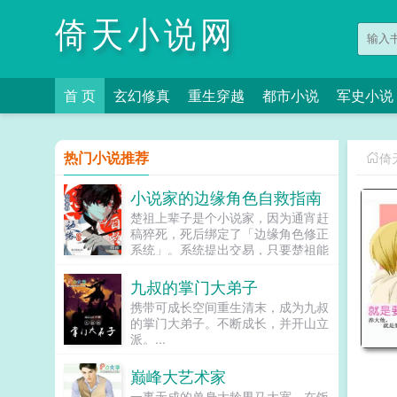
倚天小说网
首 页
玄幻修真
重生穿越
都市小说
军史小说
热门小说推荐
倚
小说家的边缘角色自救指南
楚祖上辈子是个小说家，因为通宵赶
稿猝死，死后绑定了「边缘角色修正
系统」。系统提出交易，只要楚祖能
扮演并修正那些被读者讨厌的边缘角
色，他就能重获新生。楚祖改人设是
九叔的掌门大弟子
吧？老擅长了！第一本读者A你可以
携带可成长空间重生清末，成为九叔
让反派降智，但你最好不要做梦觉得
的掌门大弟子。不断成长，并开山立
读者也会降智，很难懂吗？还是读者
派。...
A靠靠靠！早说是大佬的局中局中局
啊！！祖爹！对不起！是我说话太大
巅峰大艺术家
声了！！第二本读者B狗塑适可而
止，就算你重复强调五百次他是可爱
一事无成的单身大龄男马大宽，在饭