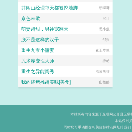
井闼山经理每天都被挖墙脚
朝唧唧
京色未歇
沉让
萌妻超甜，男神宠翻天
思小蔻
朕不是这样的汉子
邹涅
重生九零小甜妻
素玉华兰
咒术界变性大师
掸帖
重生之异能闺秀
清泉烹茶
我的烧烤摊超美味[美食]
山楂酪
本站所有内容来源于互联网公开且无需登录
本站仅对
同时您可手动提交相关目标站点网址给我们