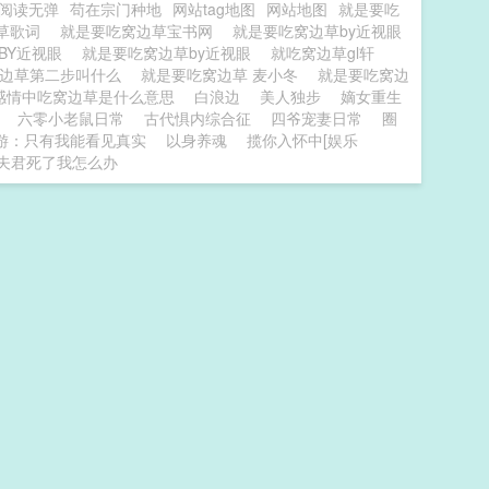
阅读无弹
苟在宗门种地
网站tag地图
网站地图
就是要吃
边草歌词
就是要吃窝边草宝书网
就是要吃窝边草by近视眼
BY近视眼
就是要吃窝边草by近视眼
就吃窝边草gl轩
窝边草第二步叫什么
就是要吃窝边草 麦小冬
就是要吃窝边
感情中吃窝边草是什么意思
白浪边
美人独步
嫡女重生
六零小老鼠日常
古代惧内综合征
四爷宠妻日常
圈
游：只有我能看见真实
以身养魂
揽你入怀中[娱乐
夫君死了我怎么办