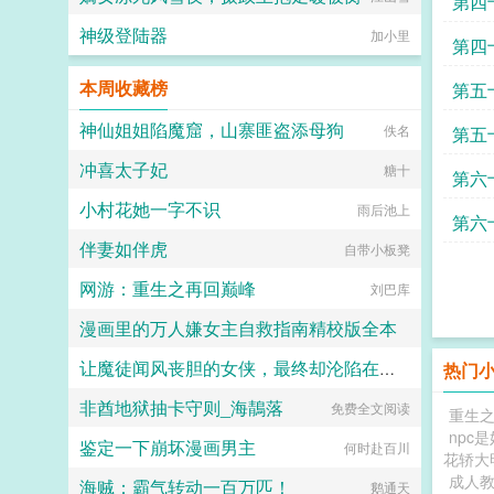
第四
神级登陆器
加小里
第四
本周收藏榜
第五
神仙姐姐陷魔窟，山寨匪盗添母狗
佚名
第五
冲喜太子妃
糖十
第六
小村花她一字不识
雨后池上
第六
伴妻如伴虎
自带小板凳
网游：重生之再回巅峰
刘巴库
漫画里的万人嫌女主自救指南精校版全本
让魔徒闻风丧胆的女侠，最终却沦陷在了自己女儿的肉棒之下
热门
塞克斯白木清
非酋地狱抽卡守则_海鶄落
免费全文阅读
Daiakko
重生之
npc
鉴定一下崩坏漫画男主
何时赴百川
花轿大
成人教
海贼：霸气转动一百万匹！
鹅通天