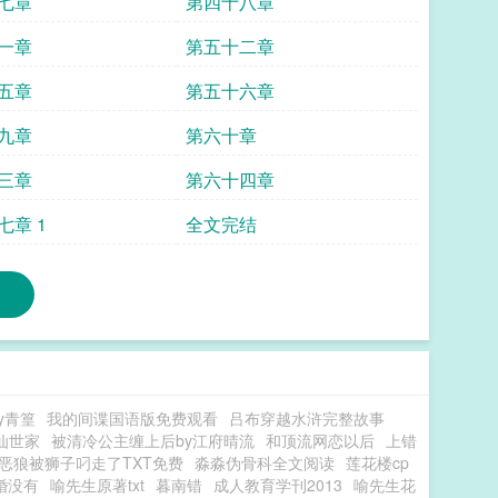
七章
第四十八章
一章
第五十二章
五章
第五十六章
九章
第六十章
三章
第六十四章
七章 1
全文完结
y青篁
我的间谍国语版免费观看
吕布穿越水浒完整故事
仙世家
被清冷公主缠上后by江府晴流
和顶流网恋以后
上错
恶狼被狮子叼走了TXT免费
淼淼伪骨科全文阅读
莲花楼cp
婚没有
喻先生原著txt
暮南错
成人教育学刊2013
喻先生花