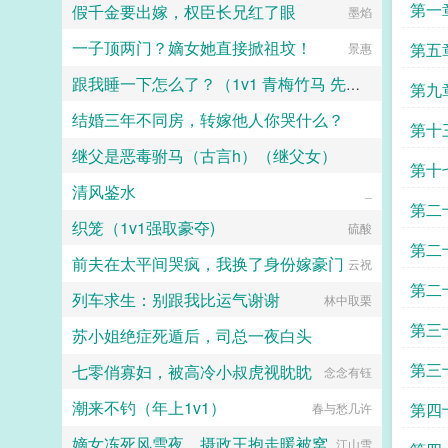
第一
假千金要出嫁，权臣长兄红了眼
墨焰
一子顶两门？嫡女她直接掀祖坟！
第五
景惠
跟我睡一下怎么了？（1v1 青梅竹马 先婚后爱）
第九
结婚三年不同房，转嫁他人你哭什么？
芒果烧酒
第十
继父是恶毒驸马（古言h）（继父女）
军临天下
第十
清风鉴水
公子缺斤少两
_
第二
织笼（1v1强取豪夺)
硫酸
第二
前夫在太平间哭疯，我换了身份嫁豪门
云祝
第二
列车求生：别跟我比运气谢谢
林中取栗
第三
苏小姐绝症死遁后，司总一夜白头
第三
七零俏寡妇，被高冷小叔虎视眈眈
合欢树下的雪
念念有钰
潮来不钓（年上1v1）
第四
春与愁几许
嫡女冻死风雪夜，摄政王抱走暖被窝
江山雪