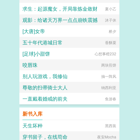
求生：起源魔女，开局靠炼金敛财
夏小乙
观影：给诸天万界一点点崩铁震撼
沐子休
[大唐]女帝
桥夕
五十年代港城日常
香酥栗
[足球]小甜饼
心想事橙232
咬唇珠
两块煎饼
别人玩游戏，我修仙
抽一阵风
尊敬的扫帚骑士大人
纳西利亚
一直戴着婚戒的前夫
鱼游春
新书入库
天生坏种
黑西装
穿书留子，在线苟命
夜安Mocha