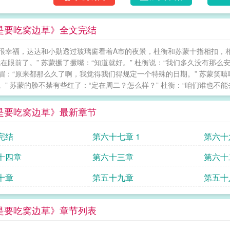
是要吃窝边草》全文完结
很幸福，达达和小勋透过玻璃窗看着A市的夜景，杜衡和苏蒙十指相扣，相互
就在眼前了。” 苏蒙撅了撅嘴：“知道就好。” 杜衡说：“我们多久没有那么
眉：“原来都那么久了啊，我觉得我们得规定一个特殊的日期。” 苏蒙笑嘻
。” 苏蒙的脸不禁有些红了：“定在周二？怎么样？” 杜衡：“咱们谁也不能去
是要吃窝边草》最新章节
完结
第六十七章 1
第六十
十四章
第六十三章
第六十
十章
第五十九章
第五十
是要吃窝边草》章节列表