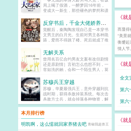
狗狗，但我只看到了一只舔狗，还是
局上喝了假酒，一醉梦回16年前，
不会汪汪叫的那种。还是读者B起猛
变成大一新生，那些褪色的梦想和遗
了，看到无敌阳光开朗大狗狗了，哪
憾，终于有了大展拳脚的机会。当画
《就
里能领养，阿祖！我也要养阿祖！！
家，做导演，收藏古玩字画，...
反穿书后，千金大佬娇养反派自救了
第三本读者C作者生活这么不如意，
而显得
觉醒后，秦陶陶发现自己是一本穿书
一定要搞这么五毒俱全的角色？写不
文男主的白月光。生前对男主各种跪
出来东西找个班上吧。还是读者
“美景
舔，爱而不得跳了楼。死后就成了推
CMD，祖神，我可真该死啊！第四
衡蹙起
动男女主感情戏工具人，被频频鞭
本第五本第六本楚祖怎么样，虽然演
情人节
尸。秦家大小姐不干了！马上开启
的一般，但我改得还行吧？系统你知
无解关系
王...
道什么叫边缘角色吗？人气大爆角色
曾用名百亿合约男友文案有改但剧情
算什么边缘角色啊！！！TIPS12100
《就
还是原剧情］言初怎么也想不到，一
存稿箱吐章节，偶尔抽空改错字2警
贫如洗的她，会和一个陌生男人，莫
惕祖哥感情牌，他是个狠人3wb短不
名其妙地绑定了一场为期365天的财
全文
拉揪，随机掉落祖哥CG4论坛都会标
富交换。说白了就是他的钱进了她账
苏穆兵王穿越
注发言时间，精确到秒，有用5是想
户，她的钱进了他账户还转！不！
简单尝试各种题材的产物，专栏预收
苏穆，华夏最强兵王，意外穿越到抗
第六
回！去！好消息对方是陆洺执，陆氏
有各个题材，收收菜呗w...
战时期，获得杀敌掉装系统。每次击
集团太子爷，多金，年轻，人还帅。
杀敌方士兵，就会掉落各种物资，解
第六
坏消息这人脾气差，控制欲强，还打
锁成就，更能得到系统丰厚的奖励。
算趁机和她来场合约恋爱。...
系统提示恭喜宿主击杀敌方士...
本月排行榜
《就
明凯啊，这么懦就回家养猪去吧
青椒我超兽王