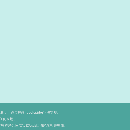
通过屏蔽novelspider字段实现。
任何立场。
爬虫程序会依据负载状态自动爬取相关页面。