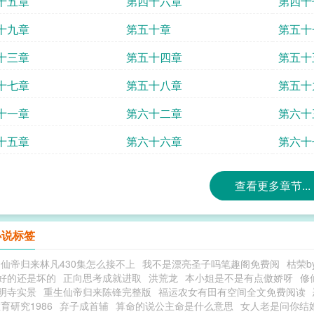
十五章
第四十六章
第四十
十九章
第五十章
第五十
十三章
第五十四章
第五十
十七章
第五十八章
第五十
十一章
第六十二章
第六十
十五章
第六十六章
第六十
查看更多章节...
小说标签
仙帝归来林凡430集怎么接不上
我不是漂亮圣子吗笔趣阁免费阅
枯荣b
是好的还是坏的
正向思考成就进取
洪荒龙
本小姐是不是有点傲娇呀
修
明寺实景
重生仙帝归来陈锋完整版
福运农女有田有空间全文免费阅读
育研究1986
弃子成首辅
算命的说公主命是什么意思
女人老是问你结