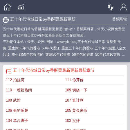
五十年代港城日常by香酥栗最新更新
香酥栗
/著
五十年代港城日常by香酥栗最新更新是由作者：香酥栗所著，倚天小说网免费提
供五十年代港城日常by香酥栗最新更新全文在线阅读。
三秒记住本站：倚天小说网 网址：www.ytxs.org
五十年代港城日常 香酥栗 免
费
重生到50年代的香港
50年代香江
重生五十年代的香港
五十年代城里人全文
阅读
重生到50年代香港的
穿越50年代香港
50年代的香港
50年代港风穿搭
主
角穿越到50年代香港的
重生港岛五十年代
穿越五十年代香港
五十年代逃港
90
年代港剧
五十年代港城日常by香酥栗最新更新
最新章节
112 拍挂历
111 你开价
110 一茬茬热闹
109 切磋一下
108 武馆
107 算计啊
106 偷的乐趣
105 黄金来历
104 草台班子
103 捉奸