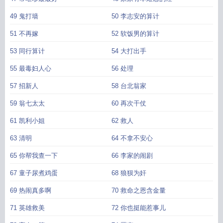
49 鬼打墙
50 李志安的算计
51 不再嫁
52 软饭男的算计
53 同行算计
54 大打出手
55 最毒妇人心
56 处理
57 招新人
58 台北翁家
59 翁七太太
60 再次干仗
61 凯利小姐
62 救人
63 清明
64 不拿不安心
65 你帮我查一下
66 李家的闹剧
67 童子尿煮鸡蛋
68 狼狈为奸
69 热闹真多啊
70 救命之恩含金量
71 英雄救美
72 你也挺能惹事儿