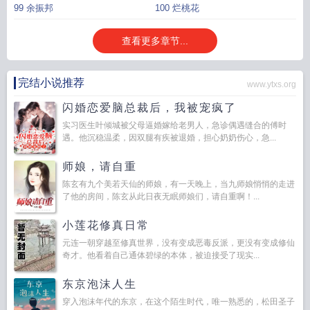
99 余振邦
100 烂桃花
查看更多章节...
完结小说推荐
www.ytxs.org
闪婚恋爱脑总裁后，我被宠疯了
实习医生叶倾城被父母逼婚嫁给老男人，急诊偶遇缝合的傅时
遇。他沉稳温柔，因双腿有疾被退婚，担心奶奶伤心，急...
师娘，请自重
陈玄有九个美若天仙的师娘，有一天晚上，当九师娘悄悄的走进
了他的房间，陈玄从此日夜无眠师娘们，请自重啊！...
小莲花修真日常
元连一朝穿越至修真世界，没有变成恶毒反派，更没有变成修仙
奇才。他看着自己通体碧绿的本体，被迫接受了现实...
东京泡沫人生
穿入泡沫年代的东京，在这个陌生时代，唯一熟悉的，松田圣子