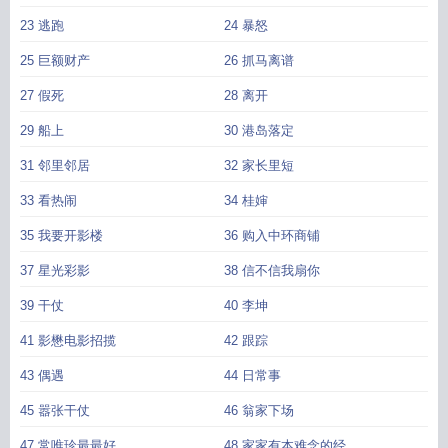
23 逃跑
24 暴怒
25 巨额财产
26 抓马离谱
27 假死
28 离开
29 船上
30 港岛落定
31 邻里邻居
32 家长里短
33 看热闹
34 桂婶
35 我要开影楼
36 购入中环商铺
37 星光彩影
38 信不信我扇你
39 干仗
40 李坤
41 影懋电影招揽
42 跟踪
43 偶遇
44 日常事
45 嚣张干仗
46 翁家下场
47 常唯珍最最好
48 家家有本难念的经