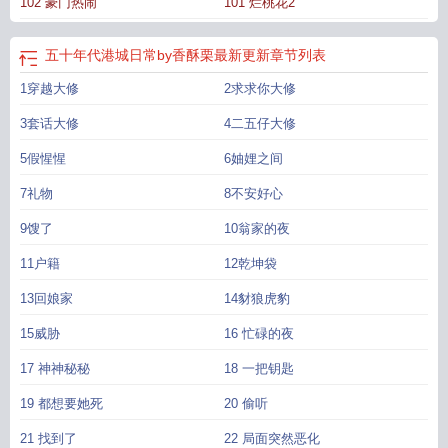
102 豪门热闹
101 烂桃花2
五十年代港城日常by香酥栗最新更新
章节列表
1穿越大修
2求求你大修
3套话大修
4二五仔大修
5假惺惺
6妯娌之间
7礼物
8不安好心
9馊了
10翁家的夜
11户籍
12乾坤袋
13回娘家
14豺狼虎豹
15威胁
16 忙碌的夜
17 神神秘秘
18 一把钥匙
19 都想要她死
20 偷听
21 找到了
22 局面突然恶化