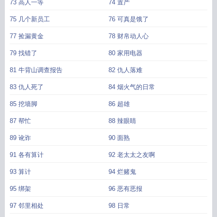
73 高人一等
74 置产
75 几个新员工
76 可真是饿了
77 捡漏黄金
78 财帛动人心
79 找错了
80 家用电器
81 牛背山调查报告
82 仇人落难
83 仇人死了
84 烟火气的日常
85 挖墙脚
86 超雄
87 帮忙
88 辣眼睛
89 讹诈
90 面熟
91 各有算计
92 老太太之友啊
93 算计
94 烂赌鬼
95 绑架
96 恶有恶报
97 邻里相处
98 日常