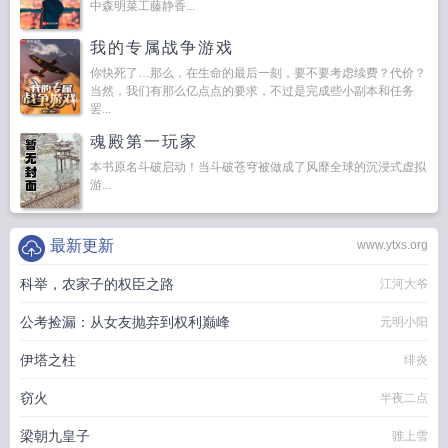
中森明菜工藤静香...
我的专属战争游戏
你快死了…那么，在生命的最后一刻，要不要考虑续费？代价？
当然，我们有那么亿点点的要求，不过是完成些小副本和任务
罢...
魂殿第一玩家
本书原名斗破启动！当斗破苍穹被做成了风靡全球的沉浸式虚拟
游...
最新更新
www.ytxs.org
科举，农家子的权臣之路
江河大爷
公考捡漏：从女友抛弃到权利巅峰
元明小阳
伊塔之柱
绯炎
窃火
半夜二点
梁朝九皇子
骓上雪