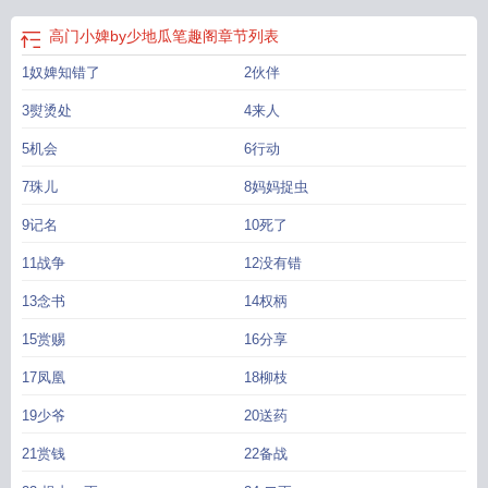
高门小婢by少地瓜笔趣阁
章节列表
1奴婢知错了
2伙伴
3熨烫处
4来人
5机会
6行动
7珠儿
8妈妈捉虫
9记名
10死了
11战争
12没有错
13念书
14权柄
15赏赐
16分享
17凤凰
18柳枝
19少爷
20送药
21赏钱
22备战