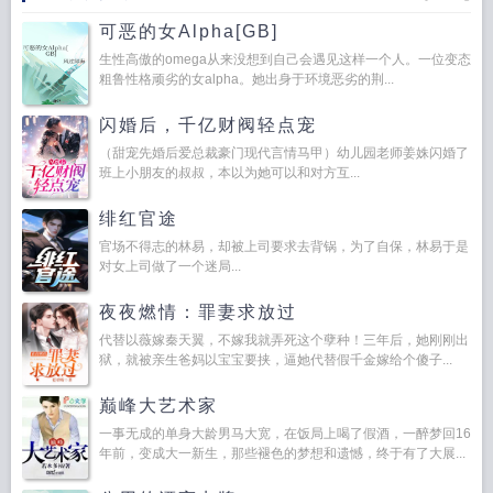
可恶的女Alpha[GB]
生性高傲的omega从来没想到自己会遇见这样一个人。一位变态
粗鲁性格顽劣的女alpha。她出身于环境恶劣的荆...
闪婚后，千亿财阀轻点宠
（甜宠先婚后爱总裁豪门现代言情马甲）幼儿园老师姜姝闪婚了
班上小朋友的叔叔，本以为她可以和对方互...
绯红官途
官场不得志的林易，却被上司要求去背锅，为了自保，林易于是
对女上司做了一个迷局...
夜夜燃情：罪妻求放过
代替以薇嫁秦天翼，不嫁我就弄死这个孽种！三年后，她刚刚出
狱，就被亲生爸妈以宝宝要挟，逼她代替假千金嫁给个傻子...
巅峰大艺术家
一事无成的单身大龄男马大宽，在饭局上喝了假酒，一醉梦回16
年前，变成大一新生，那些褪色的梦想和遗憾，终于有了大展...