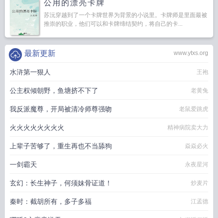
公用的漂亮卡牌
苏沅穿越到了一个卡牌世界为背景的小说里。卡牌师是里面最被
推崇的职业，他们可以和卡牌缔结契约，将自己的卡...
最新更新
www.ytxs.org
水浒第一狠人
王袍
公主权倾朝野，鱼塘挤不下了
老黄兔
我反派魔尊，开局被清冷师尊强吻
老鼠爱跳虎
火火火火火火火火
精神病院卖大力
上辈子苦够了，重生再也不当舔狗
焱焱必火
一剑霸天
永夜星河
玄幻：长生神子，何须妹骨证道！
炒麦片
秦时：截胡所有，多子多福
江孟德