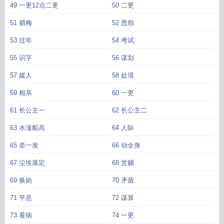
49 一更12点二更
50 二更
51 腊梅
52 恩怨
53 过年
54 考试
55 识字
56 谋划
57 媒人
58 处境
59 相亲
60 一更
61 长公主一
62 长公主二
63 水涨船高
64 人际
65 牵一发
66 动全身
67 尘埃落定
68 赏赐
69 换岗
70 矛盾
71 平息
72 谋算
73 看病
74 一更