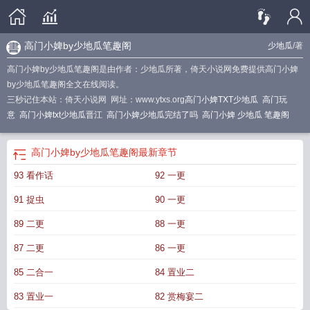
高门小婢by少地瓜笔趣阁
少地瓜
/著
高门小婢by少地瓜笔趣阁是由作者：少地瓜所著，倚天小说网免费提供高门小婢
by少地瓜笔趣阁全文在线阅读。
三秒记住本站：倚天小说网 网址：www.ytxs.org
高门小婢TXT少地瓜
高门玩
意
高门小婢txt少地瓜晋江
高门小婢少地瓜完结了吗
高门小婢 少地瓜 笔趣阁
高门小婢by少地瓜笔趣阁
最新章节
93 看作话
92 一更
91 捉虫
90 一更
89 二更
88 一更
87 二更
86 一更
85 二合一
84 置业二
83 置业一
82 赏梅宴二