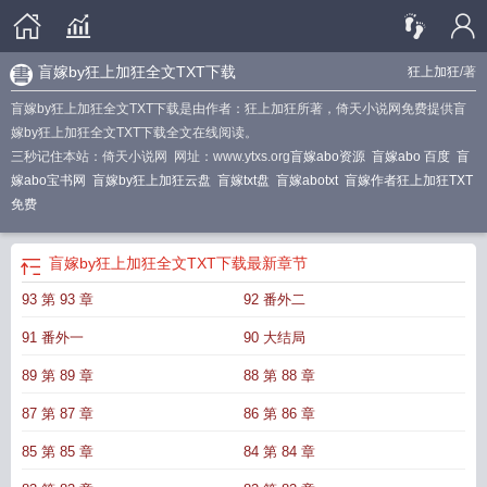
盲嫁by狂上加狂全文TXT下载
狂上加狂
/著
盲嫁by狂上加狂全文TXT下载是由作者：狂上加狂所著，倚天小说网免费提供盲
嫁by狂上加狂全文TXT下载全文在线阅读。
三秒记住本站：倚天小说网 网址：www.ytxs.org
盲嫁abo资源
盲嫁abo 百度
盲
嫁abo宝书网
盲嫁by狂上加狂云盘
盲嫁txt盘
盲嫁abotxt
盲嫁作者狂上加狂TXT
免费
盲嫁by狂上加狂全文TXT下载
最新章节
93 第 93 章
92 番外二
91 番外一
90 大结局
89 第 89 章
88 第 88 章
87 第 87 章
86 第 86 章
85 第 85 章
84 第 84 章