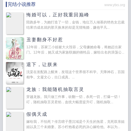
完结小说推荐
www.ytxs.org
悔婚可以，正好我重回巅峰
陪跑多年，为她打造了一切，金钱，地位万人倾慕的绝色女总裁
结果功成名就的那天换来的却是无情悔婚，嫌他平凡...
丑妻翻身不好惹
12年前，苏家三小姐被大火毁容，父母嫌她命毒，将她赶出家
门。12年后，她又成为家族联姻的牺牲品，嫁给出名的浪荡公...
退下，让朕来
沈棠在发配路上醒来，发现这个世界很不科学。天降神石，百国
相争。文凝文心，出口成真。...
龙族：我能随机抽取言灵
穿越龙族。我只做三件事，砍翻一切，杀死一切，打爆一切！
叮，随机抽取言灵君焰，血统大幅度提升叮，随机抽取...
假偶天成
嫁给我，不怕死？传言瞎子墨沉域是个天生的煞星，克死双亲姐
姐以及三个未婚妻。苏小柠抱着必死的决心嫁给他。本以为...