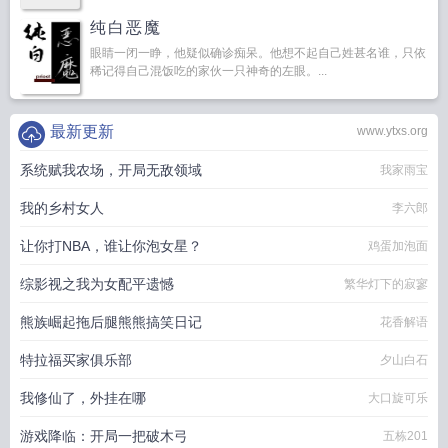
纯白恶魔
眼睛一闭一睁，他疑似确诊痴呆。他想不起自己姓甚名谁，只依
稀记得自己混饭吃的家伙一只神奇的左眼。...
最新更新
www.ytxs.org
系统赋我农场，开局无敌领域
我家雨宝
我的乡村女人
李六郎
让你打NBA，谁让你泡女星？
鸡蛋加泡面
综影视之我为女配平遗憾
繁华灯下的寂寥
熊族崛起拖后腿熊熊搞笑日记
花香解语
特拉福买家俱乐部
夕山白石
我修仙了，外挂在哪
大口旋可乐
游戏降临：开局一把破木弓
五栋201