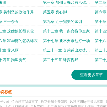
来源
第一章 加州大舞台有活你就
第二章
来
维德角
章 美利坚的政治作秀
第五章 窝心脚
第六章
章 三十余五
第九章 近乎完美的试训
第十章
二章 这姑娘长得真俊
第十三章 我一条命换你全家
第十四
六章 霍华德的签名球衣
第十七章 要不要跟他打一场
第十八
十章 艾米丽
第二十一章 臭弟弟出发盐湖
第二十
城
么没听
十四章 狗里狗气
第二十五章 球探视野
第二十
查看更多章节...
小说标签
份dvd
位面超市我爆富了
拾花专属免费阅读
风过河川by寻骨风三部
析
十个SSS级武魂
再见2024
七年滋养by全文免费阅读无弹窗
学霸的