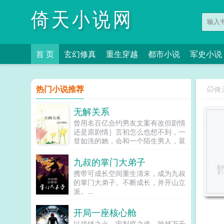
倚天小说网
首 页
玄幻修真
重生穿越
都市小说
军史小说
热门小说推荐
倚
无解关系
曾用名百亿合约男友文案有改但剧情
还是原剧情］言初怎么也想不到，一
贫如洗的她，会和一个陌生男人，莫
名其妙地绑定了一场为期365天的财
富交换。说白了就是他的钱进了她账
九叔的掌门大弟子
户，她的钱进了他账户还转！不！
携带可成长空间重生清末，成为九叔
回！去！好消息对方是陆洺执，陆氏
的掌门大弟子。不断成长，并开山立
集团太子爷，多金，年轻，人还帅。
派。...
坏消息这人脾气差，控制欲强，还打
算趁机和她来场合约恋爱。...
开局一座核心舱
以战锤之火，审判庭之魂，跨越万千