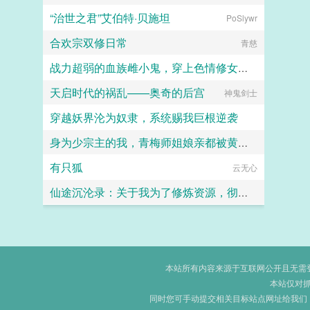
“治世之君”艾伯特·贝施坦
PoSlywr
合欢宗双修日常
青慈
战力超弱的血族雌小鬼，穿上色情修女服潜入教会后，轻易白给，惨遭触手捕获寄生沦为榨取血脉的杂鱼肉便器
天启时代的祸乱——奥奇的后宫
神鬼剑士
西琳
穿越妖界沦为奴隶，系统赐我巨根逆袭
身为少宗主的我，青梅师姐娘亲都被黄毛牛走了
lzymyyear
有只狐
江南大刀2012
云无心
仙途沉沦录：关于我为了修炼资源，彻底恶堕成仙门母畜这件事
画眉桃
本站所有内容来源于互联网公开且无需登录
本站仅对
同时您可手动提交相关目标站点网址给我们