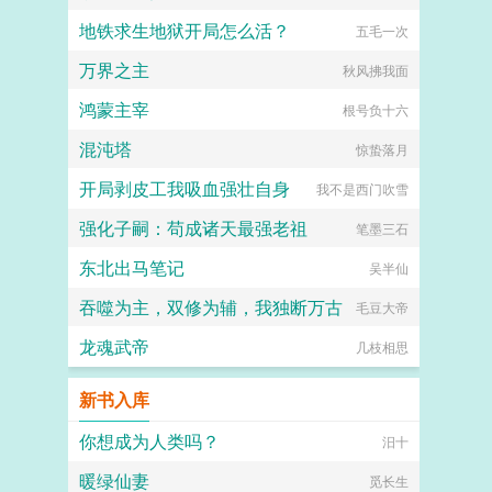
地铁求生地狱开局怎么活？
五毛一次
万界之主
秋风拂我面
鸿蒙主宰
根号负十六
混沌塔
惊蛰落月
开局剥皮工我吸血强壮自身
我不是西门吹雪
强化子嗣：苟成诸天最强老祖
笔墨三石
东北出马笔记
吴半仙
吞噬为主，双修为辅，我独断万古
毛豆大帝
龙魂武帝
几枝相思
新书入库
你想成为人类吗？
汨十
暖绿仙妻
觅长生