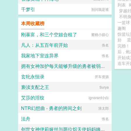
列表
千梦引
别问我是谁
穿越
不明
一篮
本周收藏榜
趣阁
刚暴富，和三个空姐合租了
惊篮坛
蜜桃小甜心
卦
凡人：从五百年前开始
佚名
完婚！
后，炮
我家地下室连异界
佚名
开始成
造车开
拥有女神加护每天能够升级的勇者被弱小却点满了吸取能力的魅魔当成自助等级提取机器饲养
玄牝永恒录
开车资源
TZT
亵渎支配之王
Surya
艾莎的淫纹
ignorant小白
NTR幻想曲 - 勇者的胯间之剑
浪太郎
法舟
佚名
创世女神伊莉娅丝与两位炽天使妈妈姨妈一起输给勇者的肉棒，神国沦陷成为新神王的永世肉便器