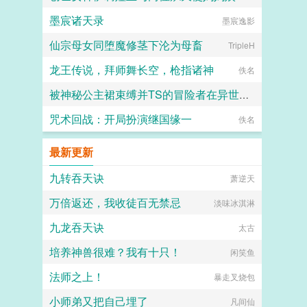
墨宸诸天录
愛と税のために
墨宸逸影
仙宗母女同堕魔修茎下沦为母畜
TripleH
龙王传说，拜师舞长空，枪指诸神
佚名
被神秘公主裙束缚并TS的冒险者在异世界的色色奇遇故事
咒术回战：开局扮演继国缘一
代号穿山甲
佚名
最新更新
九转吞天诀
萧逆天
万倍返还，我收徒百无禁忌
淡味冰淇淋
九龙吞天诀
太古
培养神兽很难？我有十只！
闲笑鱼
法师之上！
暴走叉烧包
小师弟又把自己埋了
凡间仙