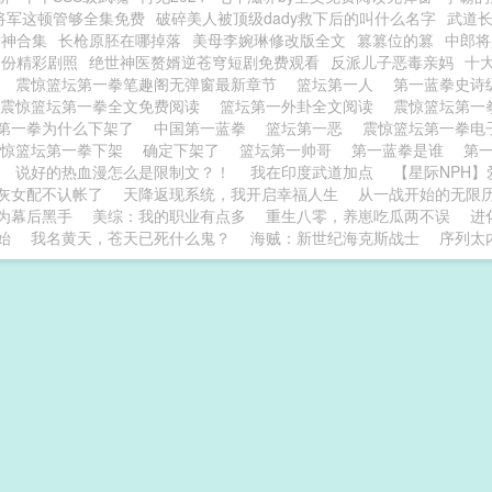
将军这顿管够全集免费
破碎美人被顶级dady救下后的叫什么名字
武道
封神合集
长枪原胚在哪掉落
美母李婉琳修改版全文
篡篡位的篡
中郎将
身份精彩剧照
绝世神医赘婿逆苍穹短剧免费观看
反派儿子恶毒亲妈
十大
球
震惊篮坛第一拳笔趣阁无弹窗最新章节
篮坛第一人
第一蓝拳史诗
震惊篮坛第一拳全文免费阅读
篮坛第一外卦全文阅读
震惊篮坛第一
第一拳为什么下架了
中国第一蓝拳
篮坛第一恶
震惊篮坛第一拳电子
震惊篮坛第一拳下架
确定下架了
篮坛第一帅哥
第一蓝拳是谁
第
说好的热血漫怎么是限制文？！
我在印度武道加点
【星际NPH】
灰女配不认帐了
天降返现系统，我开启幸福人生
从一战开始的无限
为幕后黑手
美综：我的职业有点多
重生八零，养崽吃瓜两不误
进
始
我名黄天，苍天已死什么鬼？
海贼：新世纪海克斯战士
序列太