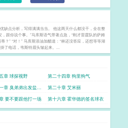
、优缺点分析，写得满满当当。 他这两天什么都没干，全在整
瑞安，跟你说个事。”马库斯语气带著点急，“刚才雷霆队的萨姆
蒂？” “对！” 马库斯添油加醋道：“林还没答应，还想等等湖
掛了电话，韦斯特眉头皱起来。...
五章 球探视野
第二十四章 狗里狗气
一章 臭弟弟出发盐湖
第二十章 艾米丽
章 要不要跟他打一场
第十六章 霍华德的签名球衣