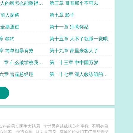
 人的脚怎么能踢得过
第三章 哥哥那个不可以
 前人探路
第七章 影子
 全票通过
第十一章 別惹你姑
章 签约
第十五章 大不了就睡一觉唄
章 简单粗暴有效
第十九章 家里来客人了
二章 什么破学校我怎
第二十三章 中中国万岁
过
六章 雷霆总经理
第二十七章 湖人教练组的震
撼
妇科前男友医生大结局
李世民穿越成扶苏的字数
不明身份
方法不一定适合你
从未来再见
原神长枪依旧TXT最新章节