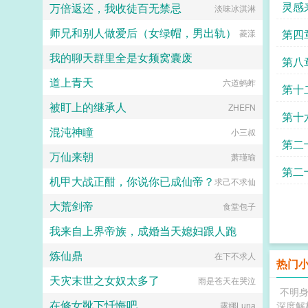
灵感
万倍返还，我收徒百无禁忌
淡味冰淇淋
师兄和别人做爱后（女绿帽，男出轨）
第四
菱漾
我的聊天群里全是女频窝囊废
第八
道上青天
前世造孽今生写书
六道蚂蚱
第十
被盯上的继承人
ZHEFN
第十
混沌神瞳
小三叔
第二
万仙来朝
萧瑾瑜
第二
机甲大战正酣，你说你已成仙帝？
求己不求仙
大荒剑帝
食堂包子
我来自上界帝族，成婚当天媳妇跟人跑
炼仙鼎
社恐啊社恐
在下不求人
热门
天灾末世之女奴太多了
雨是苍天在哭泣
不明身
在修女靴下忏悔吧
深度解
露娜Luna