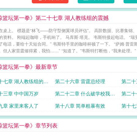
惊篮坛第一拳》第二十七章 湖人教练组的震撼
在桌上。 標题是“林飞——防守型侧翼球员评估”。 高阶数据、比赛集锦
的资料。 刚端起咖啡，手机响了。 马库斯·塔克。 韦斯特接起电话。 “
了电话，要给十天短合同。” 韦斯特手里的咖啡杯顿了一下。 “萨姆·普雷斯
。但人家雷霆催得紧，我怕……” “知道了。”韦斯特打断他，“我来处理。” 
惊篮坛第一拳》最新章节
十七章 湖人教练组的震
第二十六章 雷霆总经理
第二十
十三章 中中国万岁
第二十二章 什么破学校我怎
第二十
么没听过
城
九章 家里来客人了
第十八章 简单粗暴有效
第十七
惊篮坛第一拳》章节列表