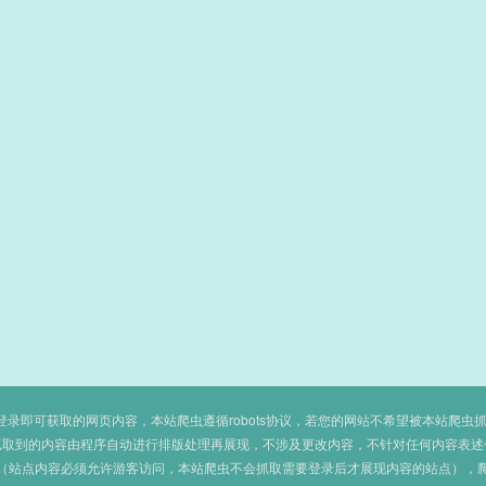
即可获取的网页内容，本站爬虫遵循robots协议，若您的网站不希望被本站爬虫抓取，可
抓取到的内容由程序自动进行排版处理再展现，不涉及更改内容，不针对任何内容表述
（站点内容必须允许游客访问，本站爬虫不会抓取需要登录后才展现内容的站点），