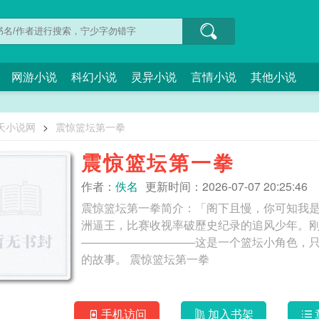
网游小说
科幻小说
灵异小说
言情小说
其他小说
天小说网
>
震惊篮坛第一拳
震惊篮坛第一拳
作者：
佚名
更新时间：2026-07-07 20:25:46
震惊篮坛第一拳简介：「阁下且慢，你可知我
洲逼王，比赛收视率破歷史纪录的追风少年。
——————————这是一个篮坛小角色，
的故事。 震惊篮坛第一拳
手机访问
加入书架