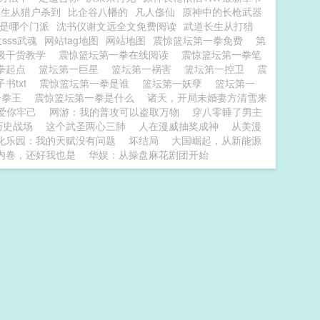
长生从猎户杀到
比企谷八幡的
凡人俢仙
原神中的长枪武器
是哪个门派
沈书仪谢文远全文免费阅读
武道长生从打猎
sss武魂
网站tag地图
网站地图
震惊篮坛第一拳免费
第
级干货教学
震惊篮坛第一拳在线阅读
震惊篮坛第一拳笔
拳起点
篮坛第一巨星
篮坛第一祸害
篮坛第一控卫
震
书txt
震惊篮坛第一拳是谁
篮坛第一妖孽
篮坛第一
一拳王
震惊篮坛第一拳是什么
诸天，开局未婚妻方清雪来
爱你牢己
网游：我的普攻可以盗取万物
穿八零睡了男主
历史战场
这个武圣两心三肺
人在漫威抽奖成神
从美漫
化乐园：我的天赋没有问题
坏结局
大国崛起，从新能源
内卷，还好我也是
华娱：从操盘麻花剧团开始