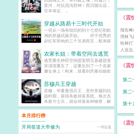
星河，对抗混沌邪神！西贝猫出品，
完本保证。...
《震
穿越从路易十三时代开始
报告摊
一切从一场有组织的到十七世纪初欧
洲的穿越试炼开始。 对于优秀的
理林飞
赵红军和他的三个兄弟而言，航海探
给林打
险可以有，征服世界也可以有，然而
人这边
前提是通过五百名额的试炼…...
农家长姐：带着空间去逃荒
逃荒重生种田空间团宠萌宝基建甜宠
《震
宋清瑶重生了，还重生到了一个农家
傻女身上！刚来，就看到恶毒伯娘欺
负临产的母亲！可恶，不能忍，拼
第二
了。刚解决了，就遇...
苏穆兵王穿越
撼
苏穆，华夏最强兵王，意外穿越到抗
第二
战时期，获得杀敌掉装系统。每次击
杀敌方士兵，就会掉落各种物资，解
第十
锁成就，更能得到系统丰厚的奖励。
系统提示恭喜宿主击杀敌方士...
本月排行榜
《震
开局签道大帝修为
一书证道