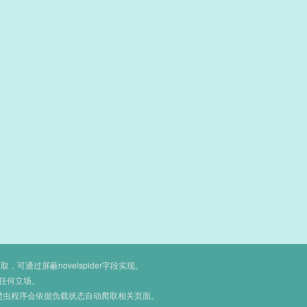
通过屏蔽novelspider字段实现。
任何立场。
爬虫程序会依据负载状态自动爬取相关页面。