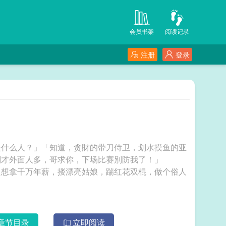
会员书架
阅读记录
注册
登录
是什么人？」「知道，贪財的带刀侍卫，划水摸鱼的亚
刚才外面人多，哥求你，下场比赛別防我了！」
只想拿千万年薪，搂漂亮姑娘，踹红花双棍，做个俗人
章节目录
立即阅读