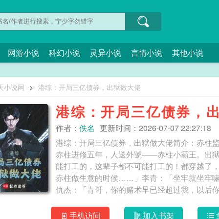
网游小说
科幻小说
灵异小说
言情小说
其他小说
天小说网
>
港综：开局三亿债券，出狱做大佬
港综：开局三亿债券，
作者：
佚名
更新时间：2026-07-07 22:27:18
港综：开局三亿债券，出狱做大佬简介：赤柱
赤柱进修五年，人送外號——赤柱小霸王。出
能打工的，这辈子都不可能打工的！都穿越了
赤柱做生意的时候……」李青：「坐牢就坐牢
仇杰：「青哥，你的赌术早已经超过我，以后你才
开局三亿债券，出狱做大佬
手机访问
加入书架