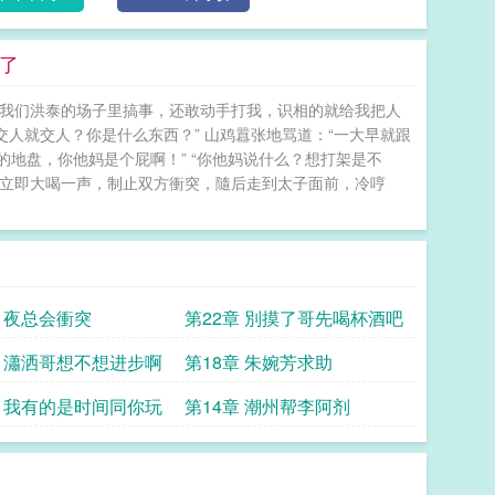
了
去我们洪泰的场子里搞事，还敢动手打我，识相的就给我把人
交人就交人？你是什么东西？” 山鸡囂张地骂道：“一大早就跟
地盘，你他妈是个屁啊！” “你他妈说什么？想打架是不
 大佬b立即大喝一声，制止双方衝突，隨后走到太子面前，冷哼
章 夜总会衝突
第22章 別摸了哥先喝杯酒吧
章 瀟洒哥想不想进步啊
第18章 朱婉芳求助
章 我有的是时间同你玩
第14章 潮州帮李阿剂