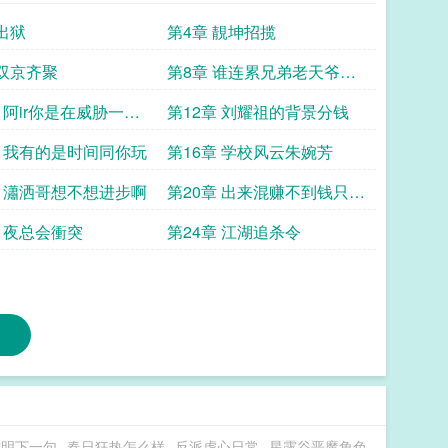
 出狱
第4章 靚坤招揽
 双京齐聚
第8章 谁连累兄弟老天爷都
不给面子
 阿ir你是在威胁一个
第12章 刘耀祖的背景分钱
豪
章 我有的是时间同你玩
第16章 学校风云朱婉芳
章 瀟洒哥想不想进步啊
第20章 出来混赚不到钱只有
打赤脚
章 夜总会衝突
第24章 江湖追杀令
难明下一句
春日狂热怎么样
反派虐心日常
星露谷恶魔角色