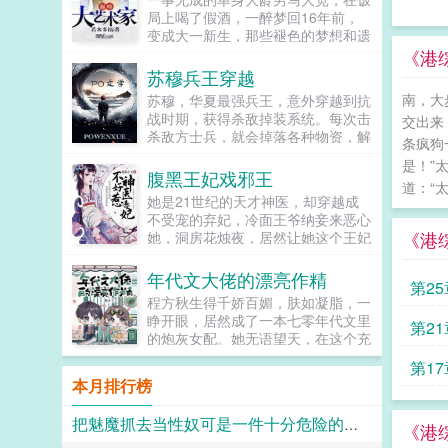
让反派降智，但你最好不要做梦觉得
局上喝了假酒，一醉梦回16年前，
读者也会降智，很难懂吗？还是读者
变成大一新生，那些褪色的梦想和遗
A靠靠靠！早说是大佬的局中局中局
憾，终于有了大展拳脚的机会。当画
《港
啊！！祖爹！对不起！是我说话太大
家，做导演，收藏古玩字画，...
苏穆兵王穿越
声了！！第二本读者B狗塑适可而
止，就算你重复强调五百次他是可爱
南，大
苏穆，华夏最强兵王，意外穿越到抗
狗狗，但我只看到了一只舔狗，还是
战时期，获得杀敌掉装系统。每次击
交出来
不会汪汪叫的那种。还是读者B起猛
杀敌方士兵，就会掉落各种物资，解
条疯狗
了，看到无敌阳光开朗大狗狗了，哪
锁成就，更能得到系统丰厚的奖励。
是！”
里能领养，阿祖！我也要养阿祖！！
系统提示恭喜宿主击杀敌方士...
腹黑王妃戏邪王
第三本读者C作者生活这么不如意，
道：“
她是21世纪的天才神医，却穿越成
一定要搞这么五毒俱全的角色？写不
不受宠的弃妃，冷面王爷纳妾来恶心
出来东西找个班上吧。还是读者
《港
她，洞房花烛夜，居然让她这个王妃
CMD，祖神，我可真该死啊！第四
去伺候，想羞辱她是吧？行啊！她拿
本第五本第六本楚祖怎么样，虽然演
着几面旗子，对着床头摇旗呐...
的一般，但我改得还行吧？系统你知
年代文大佬的漂亮作精
第2
道什么叫边缘角色吗？人气大爆角色
程方秋生得千娇百媚，肤如凝脂，一
算什么边缘角色啊！！！TIPS12100
睁开眼，居然成了一本七零年代文里
第2
存稿箱吐章节，偶尔抽空改错字2警
的炮灰女配。她无语望天，在这个充
惕祖哥感情牌，他是个狠人3wb短不
满限制的时代，她只想当条咸鱼，拿
拉揪，随机掉落祖哥CG4论坛都会标
第1
着便宜老公的丰厚工资买买买，顺便
本月排行榜
注发言时间，精确到秒，有用5是想
再好好享受宽肩窄腰，冷峻帅气...
简单尝试各种题材的产物，专栏预收
有各个题材，收收菜呗w...
把魅魔抓去当性奴可是一件十分危险的事情呢~
《港