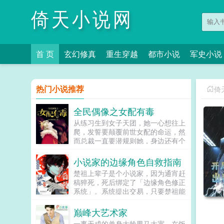
倚天小说网
首 页
玄幻修真
重生穿越
都市小说
军史小说
热门小说推荐
倚
全民偶像之女配有毒
从练习生到女子天团，她一心想往上
爬，发誓要颠覆前世女配的命运，然
而总裁一直要潜规则她，身边还有个
未来影视歌巨星在作妖！！！...
小说家的边缘角色自救指南
楚祖上辈子是个小说家，因为通宵赶
稿猝死，死后绑定了「边缘角色修正
系统」。系统提出交易，只要楚祖能
扮演并修正那些被读者讨厌的边缘角
色，他就能重获新生。楚祖改人设是
巅峰大艺术家
吧？老擅长了！第一本读者A你可以
一事无成的单身大龄男马大宽，在饭