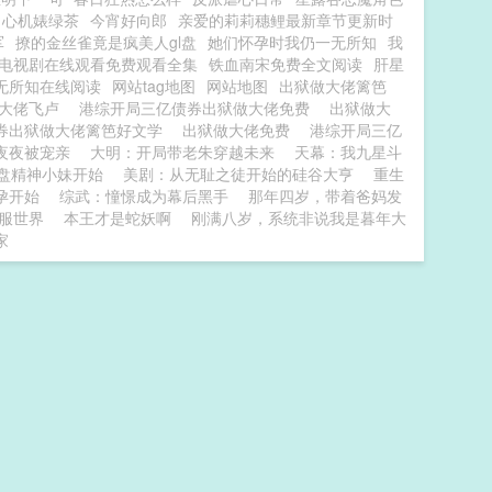
心机婊绿茶
今宵好向郎
亲爱的莉莉穗鲤最新章节更新时
军
撩的金丝雀竟是疯美人gl盘
她们怀孕时我仍一无所知
我
电视剧在线观看免费观看全集
铁血南宋免费全文阅读
肝星
无所知在线阅读
网站tag地图
网站地图
出狱做大佬篱笆
做大佬飞卢
港综开局三亿债券出狱做大佬免费
出狱做大
券出狱做大佬篱笆好文学
出狱做大佬免费
港综开局三亿
夜夜被宠亲
大明：开局带老朱穿越未来
天幕：我九星斗
盘精神小妹开始
美剧：从无耻之徒开始的硅谷大亨
重生
孕开始
综武：憧憬成为幕后黑手
那年四岁，带着爸妈发
服世界
本王才是蛇妖啊
刚满八岁，系统非说我是暮年大
家