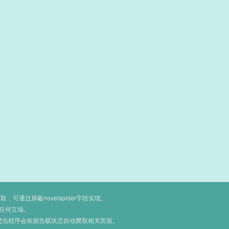
通过屏蔽novelspider字段实现。
任何立场。
爬虫程序会依据负载状态自动爬取相关页面。