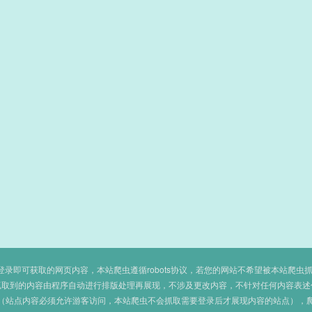
即可获取的网页内容，本站爬虫遵循robots协议，若您的网站不希望被本站爬虫抓取，可
抓取到的内容由程序自动进行排版处理再展现，不涉及更改内容，不针对任何内容表述
（站点内容必须允许游客访问，本站爬虫不会抓取需要登录后才展现内容的站点），