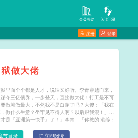
会员书架
阅读记录
注册
登录
出狱做大佬
监狱里面个个都是人才，说话又好听。李青穿越而来，
狱谋夺三亿债券，一步登天，直接做大佬！打工是不可
，要做就做最大，不然我不是白穿了吗？大傻：「我在
嘛，做什么生意？坐牢见不得人啊？以后跟我混！」…
是『亚洲第一快手』了！」李青：「你教的 港综：
章节目录
立即阅读