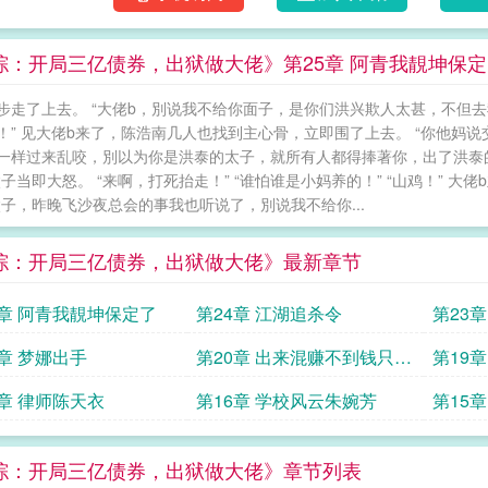
综：开局三亿债券，出狱做大佬》第25章 阿青我靚坤保定
步走了上去。 “大佬b，別说我不给你面子，是你们洪兴欺人太甚，不但
！” 见大佬b来了，陈浩南几人也找到主心骨，立即围了上去。 “你他妈说
一样过来乱咬，別以为你是洪泰的太子，就所有人都得捧著你，出了洪泰的
太子当即大怒。 “来啊，打死抬走！” “谁怕谁是小妈养的！” “山鸡！”
太子，昨晚飞沙夜总会的事我也听说了，別说我不给你...
综：开局三亿债券，出狱做大佬》最新章节
5章 阿青我靚坤保定了
第24章 江湖追杀令
第23
1章 梦娜出手
第20章 出来混赚不到钱只有
第19
打赤脚
7章 律师陈天衣
第16章 学校风云朱婉芳
第15
综：开局三亿债券，出狱做大佬》章节列表