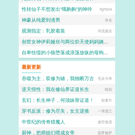
性转仙子不想发出“哦齁齁”的呻吟
fightore
神豪从纯爱到渣男
佚名
观测指定：乳胶着装
河流逝去
创世女神伊莉娅丝与两位炽天使妈妈姨妈一起输给勇者的肉棒，神国沦陷成为新神王的永世肉便器
自卑怯懦的小狼堕落成浪荡放纵的母狗一共需要多久？用快感洗刷掉一切自我和人格吧～
愛と税のために
竹子
最新更新
吞噬为主，双修为辅，我独断万古
毛豆大帝
逆天悟性：我在修仙界证道长生
暗刻
玄幻：长生神子，何须妹骨证道！
炒麦片
穿书反派：修为尽失，女主逆推
一苇渡江
中世纪的传奇猎魔人
虚空低语
厨神，把师姐们喂成女帝
菠萝披萨