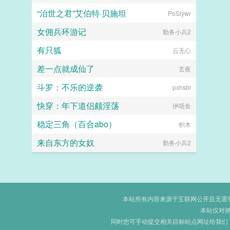
“治世之君”艾伯特·贝施坦
PoSlywr
女佣兵环游记
勤务小兵2
有只狐
云无心
差一点就成仙了
玄夜
斗罗：不乐的逆袭
pxhsbl
快穿：年下道侣颇淫荡
伊唔鱼
稳定三角（百合abo）
枳木
来自东方的女奴
勤务小兵2
本站所有内容来源于互联网公开且无需登录
本站仅对
同时您可手动提交相关目标站点网址给我们