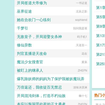
开局签道大帝修为
飞鱼丸子喵
一书证道
第1
巫界征途
北辰之影
第5
她在合欢门一心练剑
sophiend
气
第9
千梦引
别问我是谁
第1
无敌皇子，开局迎娶女杀神
码子机1
修仙异数
第1
天道至一
判官直播逆天改命
花在
第2
魔法少女搜查官
黄泉
第2
被盯上的继承人
ZHEFN
爆乳除妖师的妈妈为了保护我被妖魔玩弄
万倍返还，我收徒百无禁忌
淡味冰淇淋
心心念念
热门
开局混沌剑体，打造不朽仙族
幽十七
本应以叛国罪处死的正太勇者
ZHEFN
率土