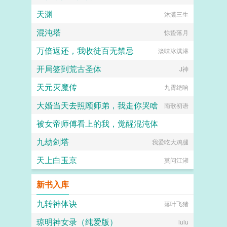
天渊
沐潇三生
混沌塔
惊蛰落月
万倍返还，我收徒百无禁忌
淡味冰淇淋
开局签到荒古圣体
J神
天元灭魔传
九霄绝响
大婚当天去照顾师弟，我走你哭啥
南歌初语
被女帝师傅看上的我，觉醒混沌体
九劫剑塔
野山椒炒牛柳
我爱吃大鸡腿
天上白玉京
莫问江湖
新书入库
九转神体诀
落叶飞猪
琼明神女录（纯爱版）
lulu