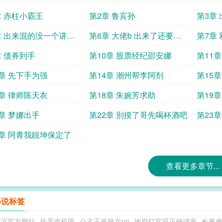
章 赤柱小霸王
第2章 鲁宾孙
第3章
章 出来混的没一个讲义
第6章 大佬b 出来了还要我
第7章
去请他
章 债券到手
第10章 股票经纪邵安娜
第11章
三亿富
3章 先下手为强
第14章 潮州帮李阿剂
第15
7章 律师陈天衣
第18章 朱婉芳求助
第19
1章 梦娜出手
第22章 別摸了哥先喝杯酒吧
第23
5章 阿青我靚坤保定了
查看更多章节...
小说标签
之滨官方网站
徒手造机甲
公主王爷辣文np
地府打官司正确谜底
长夜