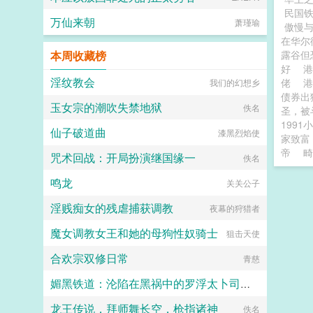
民国铁
万仙来朝
萧瑾瑜
傲慢
在华尔
本周收藏榜
露谷但
好
淫纹教会
佬
我们的幻想乡
债券出
玉女宗的潮吹失禁地狱
佚名
圣，被
1991
仙子破道曲
漆黑烈焰使
家致富
帝
畸
咒术回战：开局扮演继国缘一
佚名
鸣龙
关关公子
淫贱痴女的残虐捕获调教
夜幕的狩猎者
魔女调教女王和她的母狗性奴骑士
狙击天使
合欢宗双修日常
青慈
媚黑铁道：沦陷在黑祸中的罗浮太卜司肉媚地狱·符玄篇
龙王传说，拜师舞长空，枪指诸神
七七七
佚名