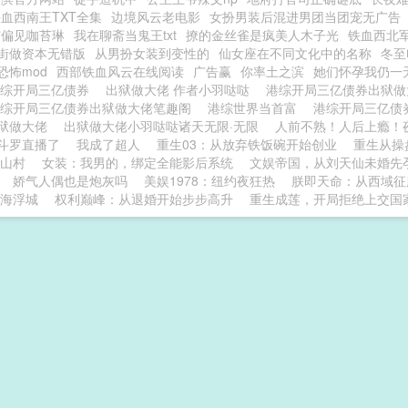
血西南王TXT全集
边境风云老电影
女扮男装后混进男团当团宠无广告
与偏见咖苔琳
我在聊斋当鬼王txt
撩的金丝雀是疯美人木子光
铁血西北
街做资本无错版
从男扮女装到变性的
仙女座在不同文化中的名称
冬至
恐怖mod
西部铁血风云在线阅读
广告赢
你率土之滨
她们怀孕我仍一
港综开局三亿债券
出狱做大佬 作者小羽哒哒
港综开局三亿债券出狱
港综开局三亿债券出狱做大佬笔趣阁
港综世界当首富
港综开局三亿债
狱做大佬
出狱做大佬小羽哒哒诸天无限·无限
人前不熟！人后上瘾！
斗罗直播了
我成了超人
重生03：从放弃铁饭碗开始创业
重生从操
小山村
女装：我男的，绑定全能影后系统
文娱帝国，从刘天仙未婚先
娇气人偶也是炮灰吗
美娱1978：纽约夜狂热
朕即天命：从西域征
海浮城
权利巅峰：从退婚开始步步高升
重生成莲，开局拒绝上交国