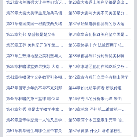
李世民 国父可以很多吗
第27章法兰西强大让皇帝们惊讶大
第28章大秦遇上美利坚都是庶出中
秦与美利坚相同点
的庶出
第29章大秦大美孪生兄弟兵马俑与
第30章大秦与大美不同美国是分封
自由女神
製版大秦
第31章秦国美国一根筋变两头堵
第32章始皇选择郡县制的原因这个
版本过於先进
第33章刘邦 华盛顿是楚义帝
第34章皇帝们惊讶美利坚立国是被
迫用来还债的
第35章王莽 美利坚开倒车第二个
第36章路易十六 法兰西用了总统
总统制国家
制拿破崙惊愕 拿破崙三世是谁
第37章兰芳海地歷史美利坚与大秦
第38章郡县制和分封制优劣林啸给
其他不同
学生们的课后问题
第39章林啸课堂效果扶苏 大秦两
第40章李清照他们在线吃瓜义务教
制优点全都要
育控輟保学
第41章控輟保学义务教育引各朝各
第42章古有程门立雪今有翻山保学
代震撼
第43章留守少年的不卑不亢刘邦刘
第44章如此劝学师者 所以传道受
裕 此子类我
业解惑也
第45章林啸的第三堂课 哪位皇帝
第46章秀儿的分析朱元璋 朱由校
学歷最高
速绑燕王到金陵
第47章刘秀 朕是太学輟学生拿破
第48章乾隆 圣祖第二谁敢第一朱
崙学歷仅排第三
厚照 朕比康熙不差
第49章皇帝学歷第一人谁又是学习
第50章两个木匠皇帝朱元璋 咱受
不好的皇帝
到报应了
第51章科举诞生与哪位皇帝有关慈
第52章黄巢 什么叫著名落榜生比