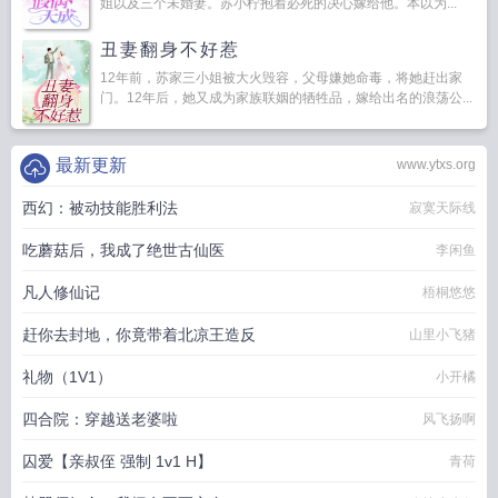
姐以及三个未婚妻。苏小柠抱着必死的决心嫁给他。本以为...
丑妻翻身不好惹
12年前，苏家三小姐被大火毁容，父母嫌她命毒，将她赶出家
门。12年后，她又成为家族联姻的牺牲品，嫁给出名的浪荡公...
最新更新
www.ytxs.org
西幻：被动技能胜利法
寂寞天际线
吃蘑菇后，我成了绝世古仙医
李闲鱼
凡人修仙记
梧桐悠悠
赶你去封地，你竟带着北凉王造反
山里小飞猪
礼物（1V1）
小开橘
四合院：穿越送老婆啦
风飞扬啊
囚爱【亲叔侄 强制 1v1 H】
青荷