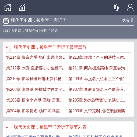
现代历史课，被皇帝们旁听了
佚名
/著
现代历史课，被皇帝们旁听了简介：
现代历史课，被皇帝们旁听了
最新章节
第214章 影帝之爭 杨广出局李隆基
第213章 超越了个人的演技三体的
破防偽帝三选一
战略欺骗朱棣开心被淘汰了
第212章 刘秀 皇后要步步生莲吗淘
第211章 两条標准高纬 萧宝卷淘汰
汰李存勖和里跟冷知识
步步生莲
第210章 影帝標准评选王莽和杨广
第209章 再提名六位君主三个假冒
司马懿要落选
皇帝的影帝评奖开始
第208章 李隆基 朱棣破防再两个外
第207章 李毅又提名三个影帝入围
国皇帝入围
李忱 杨行密 李隆基入围
第206章 提名李存勖 高瑋 萧宝卷
第205章 洛水影帝歷史表演史上的
慕慕容熙等年轻艺术家
巔峰时刻司马懿 尼禄入围
第204章 影帝提名 杨广 司马懿入
第203章 文帝克制 拒绝穿越新奖项
围洛水影帝
最佳影帝奖提名王莽
现代历史课，被皇帝们旁听了
章节列表