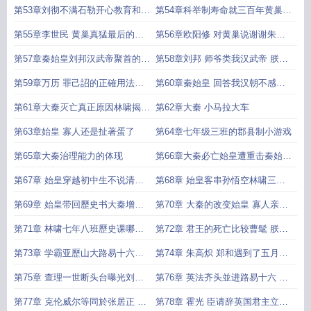
禧 维多利亚怎么回事
朱元璋厉害的石勒
第53章刘彻不满石勒开心教育和选
第54章科举制寿命就三百年黄巢续
人用人歷史变迁
命科举制
第55章李世民 黄巢真猛最后的科
第56章欧阳修 对黄巢说谢谢朱元
举和状元
璋对科举的新点子
第57章秦始皇刘邦汉武帝聚首的表
第58章刘邦 师爷类我汉武帝 朕要
演
怎么当千古一帝
第59章万历 罪己詔的正確用法朱
第60章秦始皇 回答我汉朝不感谢
標 爹你就是二凤啊
嬴政
第61章大秦灭亡真正原因林啸揭晓
第62章大秦 小马拉大车
答案
第63章始皇 寡人还是扯著蛋了
第64章七年级三班的郡县制小游戏
第65章大秦治理能力的体现
第66章大秦必亡始皇遭重击秦始皇
附身秦政
第67章 始皇穿越初中生不说清楚
第68章 始皇客串孙悟空林啸三拍
不准下课
肩膀
第69章 始皇带回歷史书大秦增添
第70章 大秦的改变始皇 寡人亲自
秦政视角
处理胡亥
第71章 林啸七年八班歷史课哪位
第72章 君王的死亡比较曹髦 朕怎
君王死得伟大
么会是高贵乡公
第73章 学霸亚歷山大路易十六惊
第74章 朱高炽 郑和遇到了五月花
恐 我造成了十亿人死亡
號始皇父子和詹姆斯父子
第75章 查理一世断头台曝光刘邦
第76章 英法齐头並进路易十六 砸
朕才不是克伦威尔
掉赶紧把断头台砸掉
第77章 克伦威尔等同於张居正 霍
第78章 霍光 臣请辞英国君主立宪