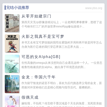
完结小说推荐
www.ytxs.org
从零开始建宗门
第四天灾无cp群像游戏论坛上，一众老网民摩拳擦掌，怒喷了这
个号称吊打三厂的开放世界mmoRpg修仙游戏十...
火影之我真不是宝可梦
本书又名有宝可梦技能的我苟在雾隐村开局和再不斩是同学怎么
办身为医疗忍者的我打穿忍界第三次忍界大战，...
可恶的女Alpha[GB]
生性高傲的omega从来没想到自己会遇见这样一个人。一位变态
粗鲁性格顽劣的女alpha。她出身于环境恶劣的荆...
金龙：帝国六千年
作为留守雏龙的诺亚不明白，喜欢为后代挑选养父母的金龙，居
然敢对外宣称他们总是精心照顾与指导后代。最糟糕的...
假偶天成
嫁给我，不怕死？传言瞎子墨沉域是个天生的煞星，克死双亲姐