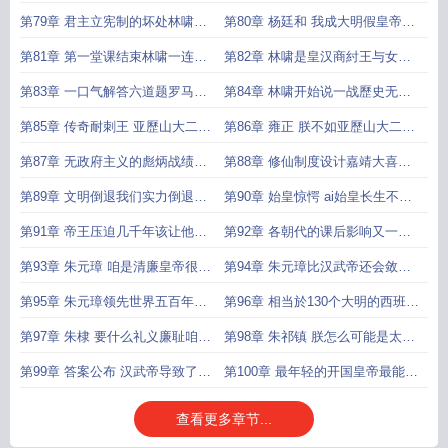
光 司马昭张居正 毁灭吧赶紧的
制歷史脉络
第79章 君主立宪制的坏处林啸再
第80章 杨廷和 我成大明假皇帝了
出题 哪个朝代有类似君主立宪制
君主立宪制在大明表现
第81章 第一堂课结束林啸一连八
第82章 林啸是皇汉商紂王与女媧
个填空题诸葛亮尝试作答
歷史一下成神话了
第83章 一口气解答六道题罗马共
第84章 林啸开始说一战歷史无政
和国和罗马帝国帝王惊讶
府主义的彪炳战绩
第85章 传奇耐刺王 亚歷山大二世
第86章 雍正 朕不如亚歷山大二世
李毅的解答
正確答案公布比亚歷山大更硬的人
第87章 无政府主义的彪炳战绩课
第88章 修仙制度设计嘉靖大喜八
堂游戏 诛仙用的是什么制度
班 嘉靖就是一头猪嘉靖破防
第89章 文明倒退我们实力倒退几
第90章 始皇惊愕 ai始皇长生不老
百年诸葛亮 后世百亿人口
李世民激动 朕能统兵千亿
第91章 帝王压迫几千年该让他们
第92章 各朝代的课后影响又一堂
打工还债了
课题目 哪位君主最会敛財
第93章 朱元璋 咱是清廉皇帝很勤
第94章 朱元璋比汉武帝还会敛財
俭约的好不好雍正时期的外国官员
大明美联储领先世界五百年
第95章 朱元璋领先世界五百年的
第96章 相当於130个大明的西班牙
金融鼻祖
帝国皇帝们被彻底震撼
第97章 朱棣 要什么礼义廉耻咱要
第98章 朱祁镇 朕怎么可能是太上
钱第二题 谁是最年轻太上皇
皇乾隆 逆子给朕上庙號高宗
第99章 答案公布 汉武帝导致了世
第100章 最年轻的开国皇帝最能整
界上最年轻的18岁太上皇
活的太上皇朱祁镇的呼声
查看更多章节...