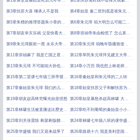
第1章课堂直播始皇死后几年帝都
第2章扶苏冤枉我不会烽火戏诸侯
被敌军攻破
啊
第3章扶苏大喜 继承人不是我
第4章始皇 秦二世到底是谁朱元璋
傻眼
第5章朱標的推理答题朱小章的高
第6章朱元璋 咱大明怎么可能二世
光时刻
而亡
第7章胡亥幸灾乐祸 父皇快看大明
第8章崇禎帝朱由检慌了 怎么算到
也二世而亡了
我这里来了
第9章朱元璋眼前一黑 永乐大帝打
第10章朱元璋 咱晚年昏庸致使永
进金陵
乐大帝起义造反
第11章崇禎麻了 我是亡国之君林
第12章草民朱元璋拜见建文大帝扶
啸解答
苏嫉妒朱標
第13章朱元璋 不可能咱大孙也没
第14章小万历 我也想上林老师的
了
课乾隆 赶紧处理美利坚
第15章第二堂课七年级三班帝號引
第16章秦始皇和朱元璋的二人转
震动
第17章秦始皇朱元璋 我们的儿子
第18章始皇扶苏父子和解扶苏为何
都死了
不能继位
第19章胡亥赵高终究曝光始皇愤怒
第20章始皇暴怒杀赵高林啸 大秦
註定要亡
第21章林啸生活被直播这比歷史课
第22章吃不到葡萄的秦始皇小小黄
还要重要
瓜的歷史传承
第23章刘关张震惊 剩菜剩饭餵狗
第24章林啸七年级八班的课华盛顿
这样生活也不过二十年
几年统一北美十三州
第25章华盛顿 我们又迎来战爭了
第26章路易十六 我是美利坚国父