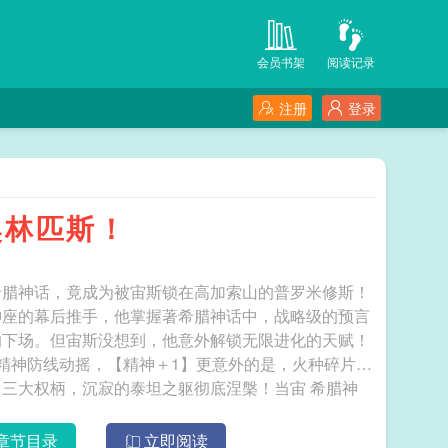
会员书架
阅读记录
注册
登录
奥林匹斯！
希腊神话，竟成为被宙斯锁在高加索山的普罗米修斯！
神座的幕后推手，他掌握著希腊神话中，战略级的预言
的下场。但宙斯没想到，他意外解锁无限进化的天赋！
精神防线动摇，【精神＋1】更意外的是，火种碎片与
大权柄，沉寂的泰坦之躯彻底涅槃！当宙 希腊神
章节目录
立即阅读