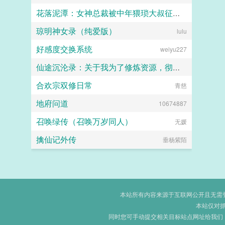
花落泥潭：女神总裁被中年猥琐大叔征服沦为母狗孕妻
江南大刀2012
琼明神女录（纯爱版）
暖海
lulu
好感度交换系统
weiyu227
仙途沉沦录：关于我为了修炼资源，彻底恶堕成仙门母畜这件事
合欢宗双修日常
画眉桃
青慈
地府问道
10674887
召唤绿传（召唤万岁同人）
无媛
擒仙记外传
垂杨紫陌
本站所有内容来源于互联网公开且无需登录
本站仅对
同时您可手动提交相关目标站点网址给我们