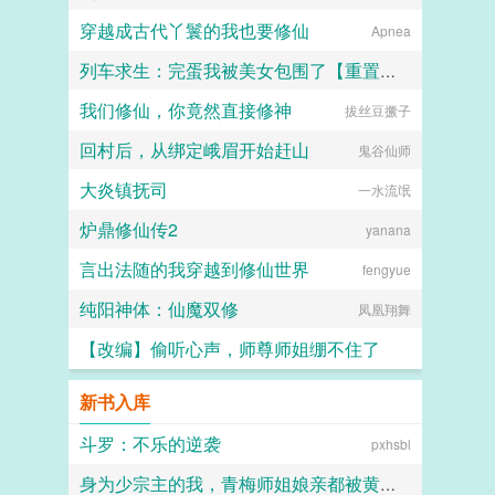
穿越成古代丫鬟的我也要修仙
Apnea
列车求生：完蛋我被美女包围了【重置版】
我们修仙，你竟然直接修神
拔丝豆撅子
月下撸串
回村后，从绑定峨眉开始赶山
鬼谷仙师
大炎镇抚司
一水流氓
炉鼎修仙传2
yanana
言出法随的我穿越到修仙世界
fengyue
纯阳神体：仙魔双修
凤凰翔舞
【改编】偷听心声，师尊师姐绷不住了
清虚宫主
新书入库
斗罗：不乐的逆袭
pxhsbl
身为少宗主的我，青梅师姐娘亲都被黄毛牛走了