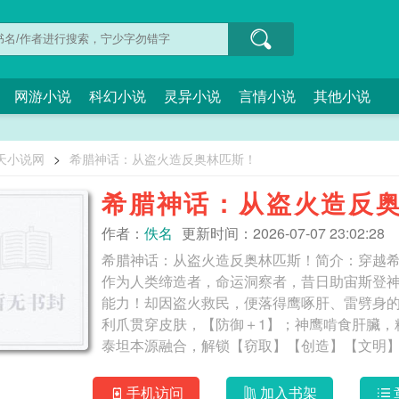
网游小说
科幻小说
灵异小说
言情小说
其他小说
天小说网
>
希腊神话：从盗火造反奥林匹斯！
希腊神话：从盗火造反
作者：
佚名
更新时间：2026-07-07 23:02:28
希腊神话：从盗火造反奥林匹斯！简介：穿越
作为人类缔造者，命运洞察者，昔日助宙斯登
能力！却因盗火救民，便落得鹰啄肝、雷劈身
利爪贯穿皮肤，【防御＋1】；神鹰啃食肝臟，
泰坦本源融合，解锁【窃取】【创造】【文明】三
话：从盗火造反奥林匹斯！
手机访问
加入书架