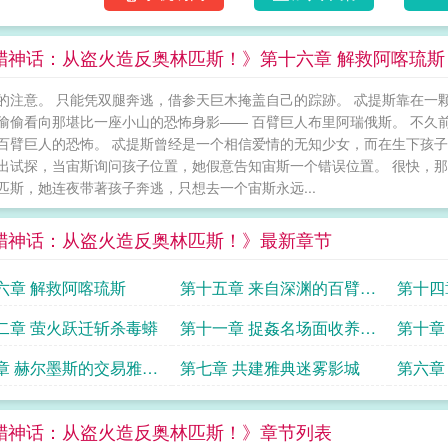
腊神话：从盗火造反奥林匹斯！》第十六章 解救阿喀琉斯
的注意。 只能凭双腿奔逃，借参天巨木掩盖自己的踪跡。 忒提斯靠在一
偷偷看向那堪比一座小山的恐怖身影—— 百臂巨人布里阿瑞俄斯。 不久
百臂巨人的恐怖。 忒提斯曾经是一个相信爱情的无知少女，而在生下孩子
出试探，当宙斯询问孩子位置，她假意告知宙斯一个错误位置。 很快，那
匹斯，她连夜带著孩子奔逃，只想去一个宙斯永远...
腊神话：从盗火造反奥林匹斯！》最新章节
六章 解救阿喀琉斯
第十五章 来自深渊的百臂巨
第十四
人
革
二章 萤火跃迁斩杀毒蟒
第十一章 捉姦名场面收养珀
第十章
尔修斯
章 赫尔墨斯的交易雅典
第七章 共建雅典迷雾影城
第六章
腊神话：从盗火造反奥林匹斯！》章节列表