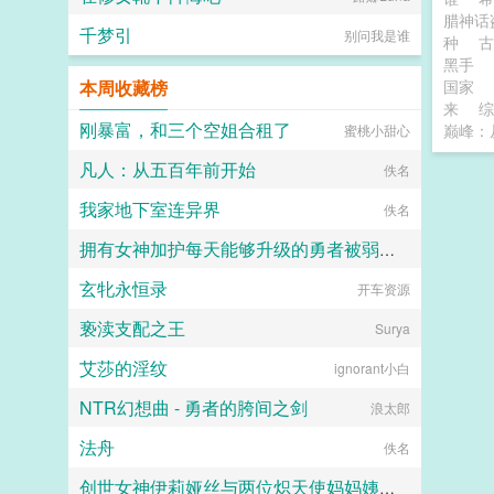
腊神话
千梦引
别问我是谁
种
黑手
本周收藏榜
国家
来
综
刚暴富，和三个空姐合租了
巅峰：
蜜桃小甜心
凡人：从五百年前开始
佚名
我家地下室连异界
佚名
拥有女神加护每天能够升级的勇者被弱小却点满了吸取能力的魅魔当成自助等级提取机器饲养
玄牝永恒录
开车资源
TZT
亵渎支配之王
Surya
艾莎的淫纹
ignorant小白
NTR幻想曲 - 勇者的胯间之剑
浪太郎
法舟
佚名
创世女神伊莉娅丝与两位炽天使妈妈姨妈一起输给勇者的肉棒，神国沦陷成为新神王的永世肉便器