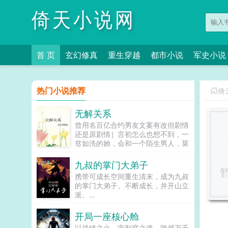
倚天小说网
首 页
玄幻修真
重生穿越
都市小说
军史小说
热门小说推荐
倚
无解关系
曾用名百亿合约男友文案有改但剧情
还是原剧情］言初怎么也想不到，一
贫如洗的她，会和一个陌生男人，莫
名其妙地绑定了一场为期365天的财
富交换。说白了就是他的钱进了她账
九叔的掌门大弟子
户，她的钱进了他账户还转！不！
携带可成长空间重生清末，成为九叔
回！去！好消息对方是陆洺执，陆氏
的掌门大弟子。不断成长，并开山立
集团太子爷，多金，年轻，人还帅。
派。...
坏消息这人脾气差，控制欲强，还打
算趁机和她来场合约恋爱。...
开局一座核心舱
以战锤之火，审判庭之魂，跨越万千