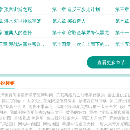
章 预言宙斯之死
第二章 造反三步走计划
第三章
章 洪水灭世挣脱牢笼
第六章 掷石造人
第七章
章 雅典人的选择
第十章 窃取金苹果降伏黑龙
第十一
尔修斯
三章 迎战波塞冬密谋造
第十四章 一次自上而下的变
第十五
革
人
查看更多章节...
小说标签
顾泽免费阅读最新章节更新时间
总裁离婚后去前妻家蹭饭的
梁山复仇公
摆烂宗师gm
太宰先生在无限流免费阅读
颜诺蕊在线阅读
罗兰骑士团
题?我真不会飞
雨夜不带伞之
我能召唤华夏英杰by猫三太子全文
佞臣
列表
我能召唤华夏英杰by猫三太子
黄毛的魅力
重生七零换亲军官后暴
块拼图
首辅养成 笔趣阁
独占我的校董大人
明日方舟大群
罗兰德骑士
总裁短剧
网站tag地图
网站地图
希腊神话盗取火种
给人类带来光
希腊神话中的盗火者
古希腊神话中的盗火英雄是谁
古希腊神话盗火