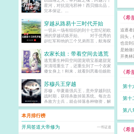
星河，对抗混沌邪神！西贝猫出品，
完本保证。...
《希
穿越从路易十三时代开始
追逐者
一切从一场有组织的到十七世纪初欧
洲的穿越试炼开始。 对于优秀的
回头，
赵红军和他的三个兄弟而言，航海探
也尝到
险可以有，征服世界也可以有，然而
是她做
前提是通过五百名额的试炼…...
农家长姐：带着空间去逃荒
开奥林
逃荒重生种田空间团宠萌宝基建甜宠
宋清瑶重生了，还重生到了一个农家
《希
傻女身上！刚来，就看到恶毒伯娘欺
负临产的母亲！可恶，不能忍，拼
了。刚解决了，就遇...
苏穆兵王穿越
第十
苏穆，华夏最强兵王，意外穿越到抗
战时期，获得杀敌掉装系统。每次击
第十
杀敌方士兵，就会掉落各种物资，解
锁成就，更能得到系统丰厚的奖励。
第八
系统提示恭喜宿主击杀敌方士...
本月排行榜
归属
开局签道大帝修为
一书证道
《希