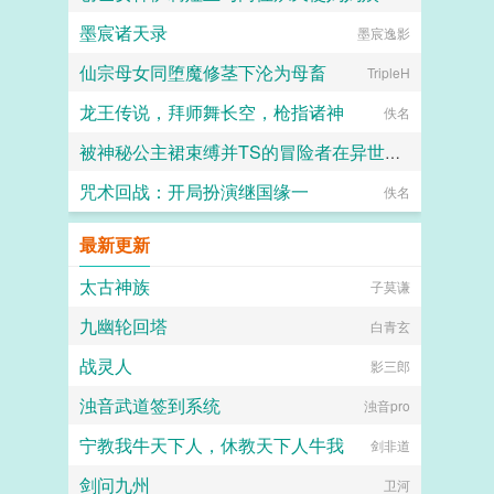
墨宸诸天录
愛と税のために
墨宸逸影
仙宗母女同堕魔修茎下沦为母畜
TripleH
龙王传说，拜师舞长空，枪指诸神
佚名
被神秘公主裙束缚并TS的冒险者在异世界的色色奇遇故事
咒术回战：开局扮演继国缘一
代号穿山甲
佚名
最新更新
太古神族
子莫谦
九幽轮回塔
白青玄
战灵人
影三郎
浊音武道签到系统
浊音pro
宁教我牛天下人，休教天下人牛我
剑非道
剑问九州
卫河