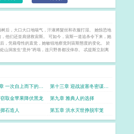
颗树后，大口大口地喘气，汗液將髮丝和衣服打湿。 她惊恐地
前，他们还並肩拯救宙斯。 可如今，宙斯一道追杀令下来，她
后，凭藉母性的直觉，她敏锐地察觉到宙斯態度的变化。 於
处山洞发生“意外”坍塌，连只野兽都没倖存。 忒提斯立刻离
章 一次自上而下的变
第十三章 迎战波塞冬密谋造
反
 窃取金苹果降伏黑龙
第九章 雅典人的选择
 掷石造人
第五章 洪水灭世挣脱牢笼