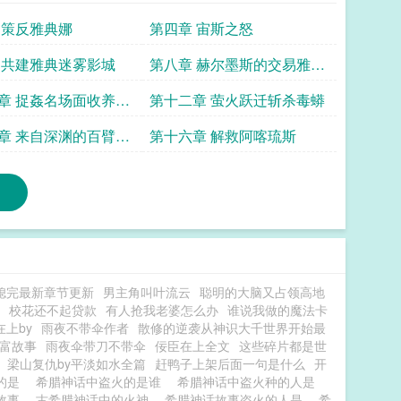
 策反雅典娜
第四章 宙斯之怒
 共建雅典迷雾影城
第八章 赫尔墨斯的交易雅典
归属
章 捉姦名场面收养珀
第十二章 萤火跃迁斩杀毒蟒
章 来自深渊的百臂巨
第十六章 解救阿喀琉斯
媳完最新章节更新
男主角叫叶流云
聪明的大脑又占领高地
校花还不起贷款
有人抢我老婆怎么办
谁说我做的魔法卡
在上by
雨夜不带伞作者
散修的逆袭从神识大千世界开始最
富故事
雨夜伞带刀不带伞
佞臣在上全文
这些碎片都是世
梁山复仇by平淡如水全篇
赶鸭子上架后面一句是什么
开
明的是
希腊神话中盗火的是谁
希腊神话中盗火种的人是
的故事
古希腊神话中的火神
希腊神话故事盗火的人是
希