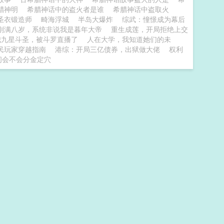
腊神明
希腊神话中的盗火者是谁
希腊神话中盗取火
圣衣锻造师
畸海浮城
半岛大爆炸
综武：憧憬成为幕后
刚满八岁，系统非说我是暮年大帝
重生成莲，开局拒绝上交
我九星斗圣，被斗罗直播了
人在大学，我知道她们的未
民玩家穿越指南
港综：开局三亿债券，出狱做大佬
权利
问会不会分金定穴