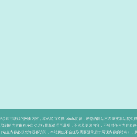
即可获取的网页内容，本站爬虫遵循robots协议，若您的网站不希望被本站爬虫抓取，可
抓取到的内容由程序自动进行排版处理再展现，不涉及更改内容，不针对任何内容表述
（站点内容必须允许游客访问，本站爬虫不会抓取需要登录后才展现内容的站点），