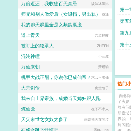
万倍返还，我收徒百无禁忌
淡味冰淇淋
第一
师兄和别人做爱后（女绿帽，男出轨）
菱漾
第五
我的聊天群里全是女频窝囊废
第九
道上青天
前世造孽今生写书
六道蚂蚱
第十
被盯上的继承人
ZHEFN
反
混沌神瞳
小三叔
万仙来朝
萧瑾瑜
机甲大战正酣，你说你已成仙帝？
求己不求仙
热门
大荒剑帝
食堂包子
颜念
我来自上界帝族，成婚当天媳妇跟人跑
了火影
牌有问
炼仙鼎
社恐啊社恐
在下不求人
新章节
天灾末世之女奴太多了
界的一
雨是苍天在哭泣
局闪婚
在修女靴下忏悔吧
露娜Luna
谁