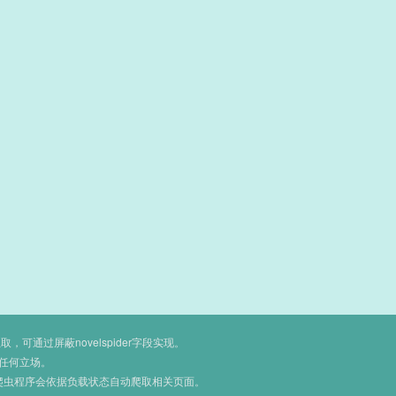
通过屏蔽novelspider字段实现。
任何立场。
爬虫程序会依据负载状态自动爬取相关页面。