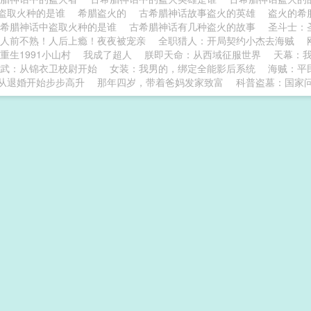
盗取火种的是谁
希腊盗火的
古希腊神话故事盗火的英雄
盗火的希
古希腊神话中盗取火种的是谁
古希腊神话有几种盗火的故事
圣斗士：
人前不熟！人后上瘾！夜夜被宠亲
全职猎人：开局契约小杰去海贼
重生1991小山村
我成了超人
朕即天命：从西域征服世界
天幕：
武：从锦衣卫校尉开始
女装：我男的，绑定全能影后系统
海贼：平
从退婚开始步步高升
那年四岁，带着爸妈发家致富
科普盗墓：国家