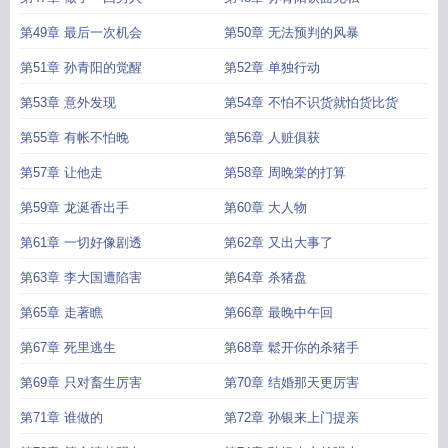
第49章 最后一次机会
第50章 无法预判的风暴
第51章 孙青阳的觉醒
第52章 单独行动
第53章 意外发现
第54章 不怕不识货就怕货比货
第55章 有帐不怕晚
第56章 人赃俱获
第57章 让他走
第58章 周晚棠的打算
第59章 龙涎香出手
第60章 大人物
第61章 一切好像剧透
第62章 又出大事了
第63章 李大国遭陷害
第64章 杀猪盘
第65章 走著瞧
第66章 最晚中午回
第67章 死里逃生
第68章 鬆开你的杀猪手
第69章 只对畜生厉害
第70章 结婚那天更厉害
第71章 谁做的
第72章 孙银来上门提亲