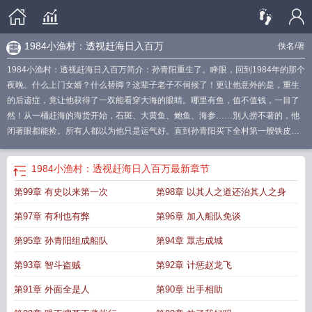
1984小渔村：透视赶海日入百万
佚名
/著
1984小渔村：透视赶海日入百万简介：孙青阳重生了。睁眼，回到1984年的那个
夜晚。什么上门女婿？什么替脚？这辈子老子不伺候了！更让他意外的是，重生
的后遗症，竟让他获得了一双能看穿大海的眼睛。哪里有鱼，值不值钱，一目了
然！从一桶赶海的海货开始，石斑、大黄鱼、鲍鱼、海参……別人捞不著的，他
闭著眼都能捡。所有人都以为他只是运气好。直到孙青阳买下全村第一艘铁皮
船，盖起第一栋小洋楼，成了远近闻名的「海王」。曾经看不起他的人
1985小渔
村赶海故事
小渔仙赶海视频
1981小渔村兄弟赶海生活
赶海的渔小仙
小渔赶海
1984小渔村：透视赶海日入百万
最新章节
视频
1984小渔村全文免费阅读
小渔赶海视频大全渔
小渔村赶海日常
穿越1982
第99章 有史以来第一次
第98章 以其人之道还治其人之身
年小渔村赶海
1984小渔村从获取情报开始笔趣阁
小渔赶海全部视频
小渔赶海
最新视频
1984小渔村最新更新
小渔村用40年逆袭大都市
赶海渔小仙
1982赶
第97章 有利也有弊
第96章 加入船队免谈
海小鱼村
1981小渔村赶海买船全文
小渔赶海v
渔小静的赶海视频
赶海渔小仙
是哪里的
赶海小渔民
小渔赶海是哪里人
小渔翁最新赶海视频
第95章 孙青阳组成船队
第94章 眾志成城
第93章 智斗盗贼
第92章 计惩赵龙飞
第91章 外面全是人
第90章 出手相助