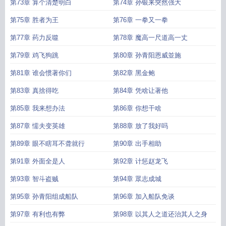
第73章 算个清楚明白
第74章 孙银来突然强大
第75章 胜者为王
第76章 一拳又一拳
第77章 药力反噬
第78章 魔高一尺道高一丈
第79章 鸡飞狗跳
第80章 孙青阳恩威並施
第81章 谁会惯著你们
第82章 黑金鲍
第83章 真捨得吃
第84章 凭啥让著他
第85章 我来想办法
第86章 你想干啥
第87章 懦夫变英雄
第88章 放了我好吗
第89章 眼不瞎耳不聋就行
第90章 出手相助
第91章 外面全是人
第92章 计惩赵龙飞
第93章 智斗盗贼
第94章 眾志成城
第95章 孙青阳组成船队
第96章 加入船队免谈
第97章 有利也有弊
第98章 以其人之道还治其人之身