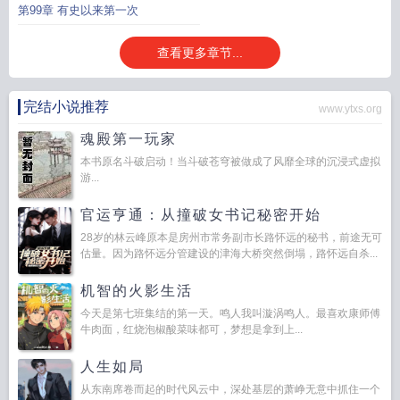
第99章 有史以来第一次
查看更多章节...
完结小说推荐
www.ytxs.org
魂殿第一玩家
本书原名斗破启动！当斗破苍穹被做成了风靡全球的沉浸式虚拟
游...
官运亨通：从撞破女书记秘密开始
28岁的林云峰原本是房州市常务副市长路怀远的秘书，前途无可
估量。因为路怀远分管建设的津海大桥突然倒塌，路怀远自杀...
机智的火影生活
今天是第七班集结的第一天。鸣人我叫漩涡鸣人。最喜欢康师傅
牛肉面，红烧泡椒酸菜味都可，梦想是拿到上...
人生如局
从东南席卷而起的时代风云中，深处基层的萧峥无意中抓住一个