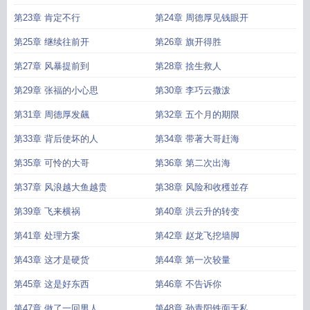
第23章 肯定不行
第24章 周德厚见钱眼开
第25章 继续往前开
第26章 旗开得胜
第27章 风暴提前到
第28章 捨生救人
第29章 张福的小心思
第30章 李巧云撒泼
第31章 周德厚发飆
第32章 五个月的期限
第33章 背后使坏的人
第34章 带著大哥赶海
第35章 可怜的大哥
第36章 第二次出海
第37章 风浪越大鱼越贵
第38章 风险和收穫並存
第39章 飞来横祸
第40章 洪云升的转变
第41章 处理方案
第42章 赵龙飞挖墙脚
第43章 这才是硬货
第44章 第一次较量
第45章 这是好东西
第46章 不告诉你
第47章 做了一回男人
第48章 孙青阳铁面无私