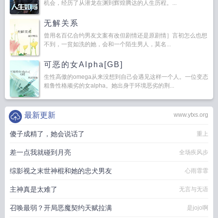
机会，经历了从潜龙在渊到辉煌腾达的人生历程。...
无解关系
曾用名百亿合约男友文案有改但剧情还是原剧情］言初怎么也想
不到，一贫如洗的她，会和一个陌生男人，莫名...
可恶的女Alpha[GB]
生性高傲的omega从来没想到自己会遇见这样一个人。一位变态
粗鲁性格顽劣的女alpha。她出身于环境恶劣的荆...
最新更新
www.ytxs.org
傻子成精了，她会说话了
重上
差一点我就碰到月亮
全场疾风步
综影视之末世神棍和她的忠犬男友
心雨霏霏
主神真是太难了
无言与无语
召唤最弱？开局恶魔契约天赋拉满
是jojo啊