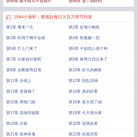
第89章 眼不瞎耳不聋就行
第88章 放了我好吗
1984小渔村：透视赶海日入百万
章节列表
第1章 重来一次
第2章 赶海小鲍鱼
第3章 听我下网不会错
第4章 乾脆赌一把
第5章 打上门来了
第6章 不如找人借个种
第7章 分家就分家吧
第8章 林秀兰找过来了
第9章 去断礁弯赶海
第10章 好大的鲍鱼
第11章 去镇上
第12章 別乱花钱
第13章 老值钱了
第14章 真的好看
第15章 养殖门路
第16章 老大闯了祸
第17章 花钱买破船
第18章 今天就分家
第19章 分家
第20章 还我命来
第21章 装神弄鬼
第22章 你真厉害