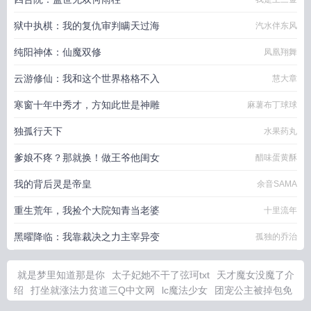
狱中执棋：我的复仇审判瞒天过海
汽水伴东风
纯阳神体：仙魔双修
凤凰翔舞
云游修仙：我和这个世界格格不入
慧大章
寒窗十年中秀才，方知此世是神雕
麻薯布丁球球
独孤行天下
水果药丸
爹娘不疼？那就换！做王爷他闺女
醋味蛋黄酥
我的背后灵是帝皇
余音SAMA
重生荒年，我捡个大院知青当老婆
十里流年
黑曜降临：我靠裁决之力主宰异变
孤独的乔治
就是梦里知道那是你
太子妃她不干了弦珂txt
天才魔女没魔了介
绍
打坐就涨法力贫道三Q中文网
lc魔法少女
团宠公主被掉包免
费阅读
人在海贼但幻影旅团
太宰tltz1
电视剧红楼梦黛玉湘云联