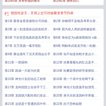
第2083章 具有价值的痛苦
第2082章 拥有自己
我悟性逆天，开局上交可控核聚变
章节列表
第1章 眼冒金星直接悟出可控核聚
第2章 你物理不及格高考零分弄出
变
核聚变
第3章 这一刻龙国命运的齿轮开始
第4章 因为你人类的进程被提前了
转动
一百年
第5章 不好意思他真的是高考零分
第6章 身份定为s级保密级别 s级重
要程度s级
第7章 百万里挑一毒牙部队
第8章 阿帕奇武装直升机一刻都不
能耽误
第9章 聚会撞车了没关系我会出手
第10章 知不知道你刚才差点小命
不保
第11章 一群舔狗
第12章 你看看额头的红点是不是
狙击枪的激光瞄准
第13章 跪成一片蔚为壮观
第14章 给蘑菇弹的研究者推轮椅
的人是谁
第15章 神光计划启动总工程师
第16章 我一个高中生给两千多个
科学家讲话
第17章 龙科院院士在你手下工作
第18章 神光计划直接开始漂亮国
你要大学名额
又搞事情
第19章 龙国就只配给我们发达国
第20章 身为当前龙国科学界最高
家做衣服和当厨子
地位你还要高中毕业证
第21章 这就是个普通的高中毕业
第22章 此子恐怖如斯