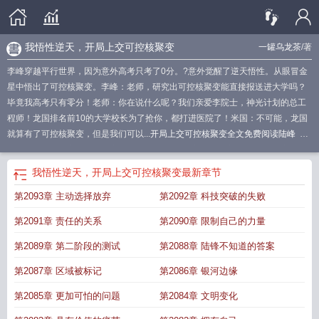
我悟性逆天，开局上交可控核聚变
一罐乌龙茶
/著
李峰穿越平行世界，因为意外高考只考了0分。?意外觉醒了逆天悟性。从眼冒金
星中悟出了可控核聚变。李峰：老师，研究出可控核聚变能直接报送进大学吗？
毕竟我高考只有零分！老师：你在说什么呢？我们亲爱李院士，神光计划的总工
程师！龙国排名前10的大学校长为了抢你，都打进医院了！米国：不可能，龙国
就算有了可控核聚变，但是我们可以...
开局上交可控核聚变全文免费阅读陆峰
我
悟性逆天开局上交可控核聚变
开局上交可控核聚变技术震惊全球
开局上交可控
核聚变 列表
开局上交可控核聚变全文免费阅读
开局上交可控核聚变上交国
我悟性逆天，开局上交可控核聚变
最新章节
家
开局上交可控核聚变TXT
开局上交可控核聚变列表
我悟性逆天开局上交可控
第2093章 主动选择放弃
第2092章 科技突破的失败
核聚变 一罐乌龙茶
开局上交可控核聚变短剧热播
悟性逆天开局创造核聚变登神
路
开局上交可控核聚变笔本
开局上交可控核聚变
开局上交可控核聚变秦光
开
第2091章 责任的关系
第2090章 限制自己的力量
局上交可控核聚变我悟性逆天...
开局上交可控核聚变陆峰
我悟性逆天开局上交
可控核聚变更新
我悟性逆天
第2089章 第二阶段的测试
第2088章 陆锋不知道的答案
第2087章 区域被标记
第2086章 银河边缘
第2085章 更加可怕的问题
第2084章 文明变化