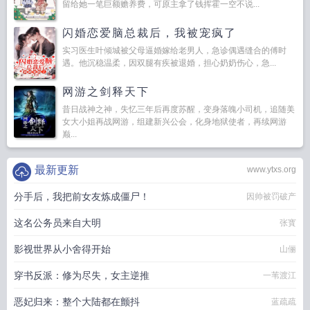
留给她一笔巨额赡养费，可原主拿了钱挥霍一空不说...
闪婚恋爱脑总裁后，我被宠疯了
实习医生叶倾城被父母逼婚嫁给老男人，急诊偶遇缝合的傅时
遇。他沉稳温柔，因双腿有疾被退婚，担心奶奶伤心，急...
网游之剑释天下
昔日战神之神，失忆三年后再度苏醒，变身落魄小司机，追随美
女大小姐再战网游，组建新兴公会，化身地狱使者，再续网游
巅...
最新更新
www.ytxs.org
分手后，我把前女友炼成僵尸！
因帅被罚破产
这名公务员来自大明
张寳
影视世界从小舍得开始
山俪
穿书反派：修为尽失，女主逆推
一苇渡江
恶妃归来：整个大陆都在颤抖
蓝疏疏