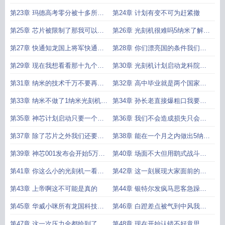
典礼你开武装直升机来
第23章 玛德高考零分被十多所大
第24章 计划有变不可为赶紧撤
学同时录取这合理吗
第25章 芯片被限制了那我可以自
第26章 光刻机很难吗5纳米了解一
己做啊
下
第27章 快通知龙国上将军快通知
第28章 你们漂亮国的条件我们一
大长老
个都不答应你可以走了
第29章 现在我想看看那十九个国
第30章 光刻机计划启动龙科院好
家求我们龙国芯片的样子
比过年
第31章 纳米的技术千万不要再说
第32章 高中毕业就是两个国家级
了万一泄露出去了
项目的总工程师
第33章 纳米不做了1纳米光刻机了
第34章 孙长老直接爆粗口我要亲
解一下
自去见陆峰
第35章 神芯计划启动只要一个月
第36章 我们不会造成损失只会对
就出芯片
风车国造成损失
第37章 除了芯片之外我们还要对
第38章 能在一个月之内做出5纳米
龙国进行能源制裁
的国家一定窃贼
第39章 神芯001发布会开始5万人
第40章 场面不大但用鹞式战斗机
开始倒计时
送来光刻机
第41章 你这么小的光刻机一看就
第42章 这一刻展现大家面前的不
是骗子
是科技是神迹
第43章 上帝啊这不可能是真的
第44章 银特尔发疯马思客急躁英
威达痛失订单
第45章 华威小咪所有龙国科技公
第46章 白蹬差点被气到中风我要
司的大佬齐聚内阁
打压龙国狠狠的打压
第47章 这一次压力全都给到了漂
第48章 现在开始认错不好意思我