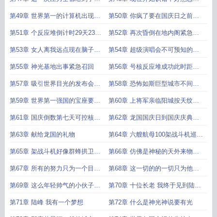
亮国这边你服不服
们拒绝
第49章 世界第一的计算机出现神
第50章 你疯了要在国庆日之前做
临
出可控核聚变
第51章 个反应堆倒计时29天23小
第52章 再次昏倒在地内阁紧急召
时27分
开十老会议
第53章 女人离我远点现在脑子里
第54章 超级演唱会不可预知的危
面只有核聚变
险和变数
第55章 神光基地出事紧急召回
第56章 号核反应堆成功此时距离
国庆日还有26天
第57章 吸引世界目光的发布会国
第58章 恐怖如斯巨型城市不间断
士无双
用电479年
第59章 世界第一强国的宝座要换
第60章 上将军亲临阳城按天纹胸
主人了
的谋划
第61章 国庆倒数第七天可控核聚
第62章 龙国国庆日到国庆庆典开
变直接投入使用
始
第63章 献给龙国的礼物
第64章 六艘航母100架战斗机巡洋
出动陆峰在哪里
第65章 架战斗机好像群蜂拱卫着
第66章 仿佛是神秘的天外来物带
巨大的蜂王
来夸张的视觉冲击力
第67章 所有的努力只为一个目标
第68章 这一切的的一切只为他一
龙国在世界上挺胸站起来
人神芯神光发明者现身
第69章 这么年轻帅气的小伙子是
第70章 十位长老 我终于见到陆峰
助手吧一定是
你本人了好激动
第71章 陆峰 我有一个梦想
第72章 什么是神光神说要有光