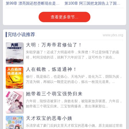
飞吧
再回来
第99章 漂亮国还想垄断现在是我
第100章 阿三国把龙国告上了国际
龙国说了算
法庭他们挑起了战争
查看更多章节...
完结小说推荐
www.ytxs.org
大明：万寿帝君修仙了！
朱聪穿越了！还成了大明嘉靖帝，朱厚熜！不过是快嘎了的嘉
靖，时间没错的话，就剩下六年好活了，这可咋办？就在...
人在截教，炼道通神！
修行，既是炼己，也是炼心。天地为炉，造化为工，阴阳为炭，
万道为铜，再辅以一颗坚定的道心，炼出一枚混元道果。...
她带着三个萌宝强势归来
六年前，陆惊语被算计，身败名裂，被陆家放弃驱逐。六年后，
她带着三个萌宝归来。三宝智商爆表，查出薄家那位...
天才双宝的恶毒小姨
乐清穿成了豪门后妈文里天才双宝的恶毒小姨。原主姐姐过世前