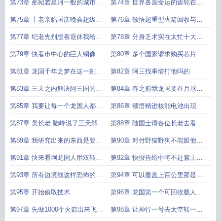
第73章 那宛若星河一般的城市从
第74章 世界各国命运的齿轮在这
此以后我的偶像只有陆峰
一刻开始转动
第75章 十老亲临国庆晚会超级重
第76章 顿悟超重型火箭回收与制
量级人物到场
造
第77章 纪老先别想着退休我给你
第78章 分身乏术实在太忙十大长
说个事
老有请
第79章 快看市中心的巨大铜像是
第80章 多个国家请求购买芯片卖
不是咱们儿子陆峰
不卖一年躺赚百亿
第81章 龙国千年之梦在这一刻启
第82章 阿三找事情打他吗的
动登月去那嫦娥之所
第83章 三天之内解决阿三国的问
第84章 春之前我龙国要在月球放
题神行工程启动
烟花
第85章 我要让每一个龙国人都能
第86章 顿悟精进核能电池出现
去月球
第87章 吴长老 陆峰说了三天解决
第88章 陆国士请各位长老去看一
阿三国这都第三天了
个庞然大物
第89章 我研究出来的东西是要解
第90章 对付野猫野狗不能跟他们
决整个问题
讲人话
第91章 快来看啊龙国人用双转子
第92章 快报告给中将不赶紧上报
直升机送来了一根柱子
魔笛总统
第93章 所有边境线这样恐怖的激
第94章 可以覆盖上百公里那是上
光白塔几乎无限
帝的惩罚之手
第95章 开始偷取技术
第96章 龙国第一个可回收载人航
天器你竟然说不好看
第97章 先做1000个火箭出来飞一
第98章 让神行一号去太空转一圈