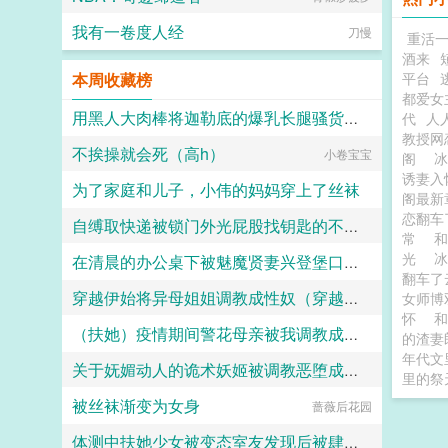
我有一卷度人经
刀慢
重活
酒来
本周收藏榜
平台
都爱女主
用黑人大肉棒将迦勒底的爆乳长腿骚货英灵一个个的全都调教成发情媚黑母猪贱婊吧
代
人
教授网
不挨操就会死（高h）
克图格亚改二
小卷宝宝
阁
诱妻
为了家庭和儿子，小伟的妈妈穿上了丝袜
阁最
恋翻车
自缚取快递被锁门外光屁股找钥匙的不良妹妹
daokee
常
和
光
在清晨的办公桌下被魅魔贤妻兴登堡口交，夜晚在宴会厅角落的鞋交
黑翼君
翻车
穿越伊始将异母姐姐调教成性奴（穿越到异世界把高贵强大的女性征服至胯下）
女师博
火锅气候
怀
（扶她）疫情期间警花母亲被我调教成三洞全开的肉便器母狗
dark
的渣妻
年代文
关于妩媚动人的诡术妖姬被调教恶堕成媚黑母猪乐芙兰的这档子事
霜染official
里的祭
被丝袜渐变为女身
蔷薇后花园
F心R
体测中扶她少女被变态室友发现后被肆意玩弄