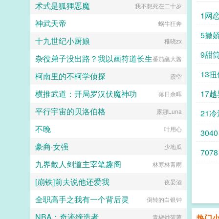
术式是狐狸恶魔
我不想死在二十岁
1网
神武天帝
蜗牛狂奔
5撒
十九世纪小厨娘
稚晓zx
9甜
杂役弟子没出路？我以画符道长生
番茄蘸大酱
13扭
柯南里的不柯学侦探
霞空
横推武道：开局罗汉伏魔神功
17越
落日余晖
平行宇宙的贝洛伯格
露娜Luna
21冷
不晚
叶用心
3040
豪商·女强
少地瓜
7078
九界散人剑道主宰笔趣阁
林寒林青雨
[崩铁]前夫说他还爱我
夜晏酒
全职高手之我有一个背后灵
倒转的白银钟
NBA：奇迹缔造者
热门
青椒炒菠萝