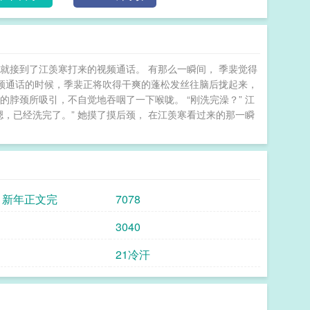
。这堂课的教授就是江羡寒，季裴好死不死被点名起来
目光从上课就一直落在她身上。季裴：危！她拿出手机
离提醒。“叮咚——”“您和冬日的距离是0.01公里”
夺走了她的手机。“上我的课不准玩手机。”季裴：软
就接到了江羡寒打来的视频通话。 有那么一瞬间， 季裴觉得
了这件事情。季风：我妹妹要我去教室顶替她上课，结果
视频通话的时候，季裴正将吹得干爽的蓬松发丝往脑后拢起来，
冷着个脸，像谁欠了她五百万似的，一点人情味都没
脖颈所吸引，不自觉地吞咽了一下喉咙。 “刚洗完澡？” 江
日的最新消息。“我要看你的自拍照，有衣服的不
，已经洗完了。” 她摸了摸后颈， 在江羡寒看过来的那一瞬
裴手捧玫瑰，准备见证期待已久的爱情。此时凉风习
性感妩媚，浑身上下散发着迷人魅力。这个背影看着有
“江……江……江教授……”·夜里，女人在床上媚眼如
之前那个说会让我下不来床的人是谁？”“今天夜里好好
龄差八岁●受宠攻，裴性恋，双向粗长箭头●1v1，he，
章 新年正文完
7078
●无脑玛丽苏流水账甜宠文●谢绝写作指导，弃文勿告
—————【温柔沉稳内心戏十足攻vs皮肤饥渴症患
3040
场车祸，醒来之后失去了记忆。一个红着眼睛的清冷
21冷汗
息素将程恙包裹。“恙恙，我的恙恙。”omega自称是
忘了吗？我们已经在一起了。”程恙稀里糊涂跟着
一届的电影节最佳女主角。omega对她很好，事无巨
折磨。两人信息素百分百契合，omega会在情动之时