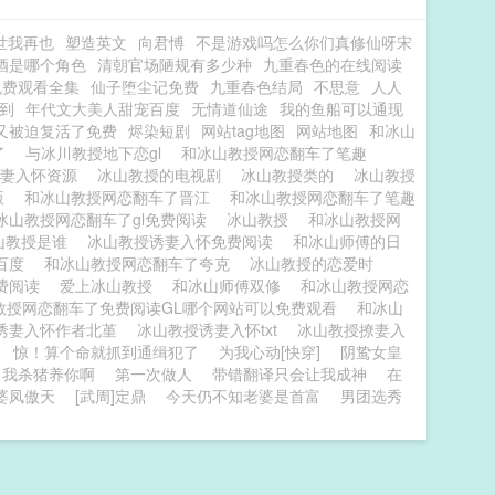
世我再也
塑造英文
向君愽
不是游戏吗怎么你们真修仙呀宋
酒是哪个角色
清朝官场陋规有多少种
九重春色的在线阅读
免费观看全集
仙子堕尘记免费
九重春色结局
不思意
人人
到
年代文大美人甜宠百度
无情道仙途
我的鱼船可以通现
又被迫复活了免费
烬染短剧
网站tag地图
网站地图
和冰山
了
与冰川教授地下恋gl
和冰山教授网恋翻车了笔趣
诱妻入怀资源
冰山教授的电视剧
冰山教授类的
冰山教授
版
和冰山教授网恋翻车了晋江
和冰山教授网恋翻车了笔趣
冰山教授网恋翻车了gl免费阅读
冰山教授
和冰山教授网
山教授是谁
冰山教授诱妻入怀免费阅读
和冰山师傅的日
了百度
和冰山教授网恋翻车了夸克
冰山教授的恋爱时
免费阅读
爱上冰山教授
和冰山师傅双修
和冰山教授网恋
教授网恋翻车了免费阅读GL哪个网站可以免费观看
和冰山
诱妻入怀作者北堇
冰山教授诱妻入怀txt
冰山教授撩妻入
常
惊！算个命就抓到通缉犯了
为我心动[快穿]
阴鸷女皇
我杀猪养你啊
第一次做人
带错翻译只会让我成神
在
婆凤傲天
[武周]定鼎
今天仍不知老婆是首富
男团选秀