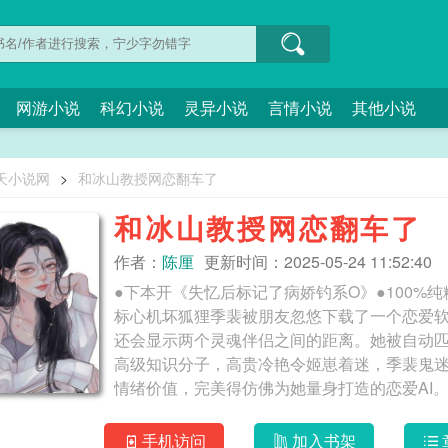
网游小说
科幻小说
灵异小说
言情小说
其他小说
天小说网
>
和冰山教授网恋翻车了
和冰山教授网恋翻车了
作者：
陈厘
更新时间：2025-05-24 11:52:40
●下本开《失忆后标记了病娇钓系O》●100%
标心机坏狐狸季裴被朋友忽悠下载了一个恋爱
还会显示两个灵魂伴侣之间的距离。她被自动
高级知识分子，高贵冷艳令姬崽着迷，季裴鬼
情绪价值，完美得仿佛为她量身打造的恋爱AI
看看胸，再看看腿。季裴：“……”·江羡寒是A
最上面那颗。她是无数人追捧的对象，气场强大
手机访问
加入书架