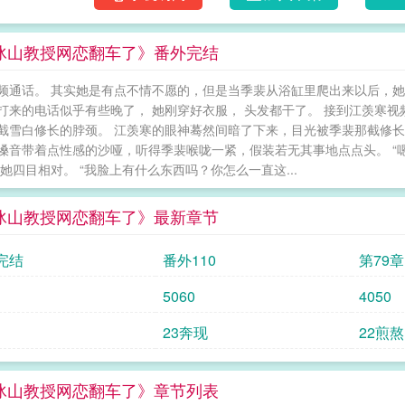
是被妹妹的糖衣炮弹利诱过来，替对方上课的
回答问题。被点到坐下后，季裴发现江羡寒的
冰山教授网恋翻车了》番外完结
给妹妹汇报噩耗，手机横幅却突然跳出来一条恋爱距
季裴抬头一看，江羡寒居高临下地盯着她，伸手
频通话。 其实她是有点不情不愿的，但是当季裴从浴缸里爬出来以后，她
件肯定出bug了！·季裴回家跟网恋女友吐槽
打来的电话似乎有些晚了， 她刚穿好衣服， 头发都干了。 接到江羡寒
那个教授上来就点了我的名字！季风：那教授
截雪白修长的脖颈。 江羡寒的眼神蓦然间暗了下来，目光被季裴那截修长的
有，她就是个没有心的人！很快，季裴收到了冬
嗓音带着点性感的沙哑，听得季裴喉咙一紧，假装若无其事地点点头。 “嗯
要。”·有一天两人相约在南江大桥上见面，季
和她四目相对。 “我脸上有什么东西吗？你怎么一直这...
习，岁月静好，网恋对象一袭红裙背对着她，
点眼熟，女人转过头来的一瞬间季裴如遭雷击。
冰山教授网恋翻车了》最新章节
丝，和课堂上那副禁欲淡漠的姿态判若两人：“
表现。”季裴眼中含泪：“……”PS：●年下，年
完结
番外110
第79
不包甜就来啃我●季裴攻！不拆不逆CP！！！
—————预收文《失忆后标记了病娇钓系O》
5060
4050
得患失病娇受】程恙在离开安城的那天出了一
23奔现
22煎熬
omega急匆匆赶来医院抱住她，馥郁的白玫瑰信
她的妻子，还向她展示被标记的后颈腺体。“你
omega被认领回了家，这才知道原来对方是这
冰山教授网恋翻车了》章节列表
细，悉心照料，还贴心地为她纾解易感期带来的