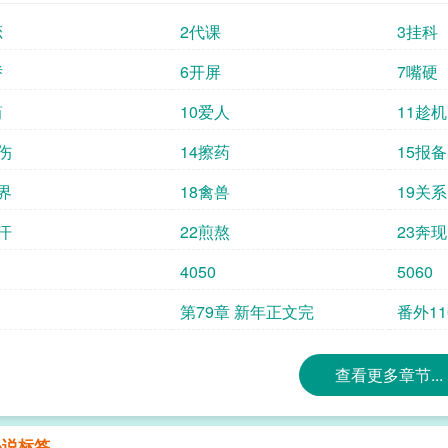
一遍遍地叫程恙的名字。程恙潜意识里认为许荀就
恋
2代课
3挂科
了许荀的书房，发现了藏在书架后面的一扇小
一切。墙壁上挂满了她从出道到现在的各类影
娇
6开屏
7嘴硬
物品和贴身衣物。程恙拿起桌子上厚厚的笔记本
筒
10爱人
11趁机
程恙。名字真好听。【3月25日】恙恙丢的口红
日】恙恙的易感期快来了。想被她艹。嘴唇真软
伤
14擦药
15报备
想撕烂她们的嘴！撕烂她们的嘴！撕烂她们的嘴
这辈子只能依靠我。【7月29日】我爱你。我
界
18禽兽
19关系
掉在地上，程恙软着腿站起来，却被人从身后
汗
22煎熬
23奔现
绕。香甜浓郁的玫瑰味信息素袭来，程恙听见om
呢。”·多年以来，许荀心里一直有一个爱而不
4050
5060
十七岁那年一举夺得了国际电影节最佳女主角
方相遇，面容精致、高贵优雅的alpha从楼梯
第79章 新年正文完
番外11
妻，而她也只不过是对方口中的一个普通朋友
忆的消息。 和冰山教授网恋翻车了
查看更多章节...
小说标签