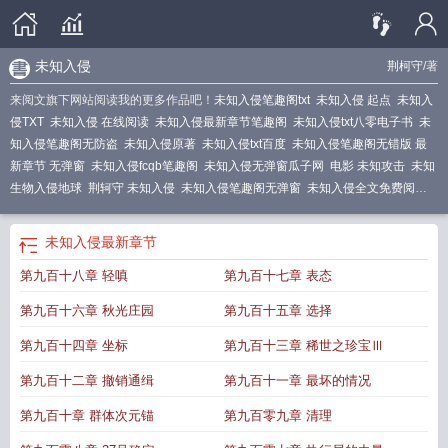
未知入侵
荆柯守
/著
来阅文旗下网站阅读我的更多作品吧！
未知入侵笔趣阁txt
未知入侵 起点
未知入
侵TXT
未知入侵 在线阅读
未知入侵最新章节笔趣阁
未知入侵txt八零电子书
未
知入侵笔趣阁无防盗
未知入侵原著
未知入侵txt百度
未知入侵笔趣阁无错版 最
新章节 无弹窗
未知入侵fcqb笔趣阁
未知入侵无弹窗瓜子网
电影 未知攻击
未知
生物入侵地球
荆轲守 未知入侵
未知入侵笔趣阁无弹窗
未知入侵全文免费阅
读
未知入侵 篱笆文学
未知入侵读书阁
未知入侵笔趣阁无弹窗最新章节
未知入
侵笔趣阁免费阅读
未知入侵荆轲守
未知入侵 荆轲守
未知入侵txt电子书全本
未
未知入侵
最新章节
知kk
未知入侵荆轲守笔趣阁
未知入侵txt百度提取码
未知入侵篱笆好文学
未知
第九百十八章 轻嗔
第九百十七章 表态
入侵速读谷
未知入侵笔趣阁最新
进入未知的领域用什么词
未知入侵笔趣阁手机
版
未知入侵手打无错字版
未知入侵乐文网
未知入侵电子书
未知入侵全本免费
第九百十六章 秋光庄园
第九百十五章 选择
阅读
未知入侵无防盗
未知入侵笔趣阁最新章节
未知入侵 无防盗
未知入侵 无弹
窗
未知 crush
未知攻击检测方法
进入未知世界
发现未知
未知入侵无防盗无
第九百十四章 坐标
第九百十三章 稀世之珍宝Ⅲ
错
<未知
未知入侵免费阅读无弹窗
未知入侵 笔趣阁
未知入侵笔趣阁
未知入侵
第九百十二章 撤销通缉
第九百十一章 最坏的情况
笔趣阁5200
未知入侵物联盟用英语怎么说
未知人群是什么意思
未知入侵笔
未
知入侵百度百科
未知入侵by奇书网免费阅读
未知生物入侵免费观看
未知入侵百
第九百十章 群体次元锚
第九百零九章 清理
科
未知入侵笔趣阁免费阅
未知入侵免费阅读
未知なる
未知入侵百度
未知入侵