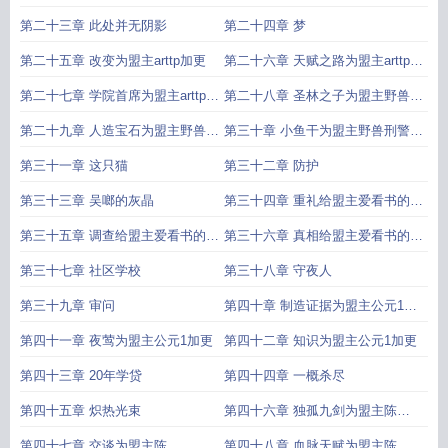
更
第二十三章 此处并无阴影
第二十四章 梦
第二十五章 改变为盟主arttp加更
第二十六章 天赋之路为盟主arttp加
更
第二十七章 学院首席为盟主arttp加
第二十八章 圣林之子为盟主野兽刑
更
警1加更
第二十九章 人造宝石为盟主野兽刑
第三十章 小鱼干为盟主野兽刑警1
警1加更
加更
第三十一章 这只猫
第三十二章 防护
第三十三章 吴啷的灰晶
第三十四章 重礼给盟主爱看书的某
人加更
第三十五章 调查给盟主爱看书的某
第三十六章 真相给盟主爱看书的某
人加更
人加更
第三十七章 社区学校
第三十八章 守夜人
第三十九章 审问
第四十章 制造证据为盟主公元1加
更
第四十一章 夜莺为盟主公元1加更
第四十二章 知识为盟主公元1加更
第四十三章 20年学贷
第四十四章 一概杀尽
第四十五章 炽热光束
第四十六章 独孤九剑为盟主陈
19850816加更
第四十七章 交谈为盟主陈
第四十八章 血脉天赋为盟主陈