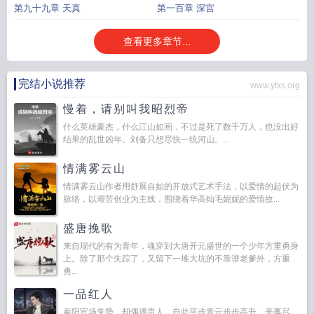
第九十九章 天真
第一百章 深宫
查看更多章节...
完结小说推荐
www.ytxs.org
慢着，请别叫我昭烈帝
什么英雄豪杰，什么江山如画，不过是死了数千万人，也没出好
结果的乱世凶年。刘备只想尽快一统河山。...
情满雾云山
情满雾云山作者用舒展自如的开放式艺术手法，以爱情的起伏为
脉络，以艰苦创业为主线，围绕着华高灿毛妮妮的爱情故...
盛唐挽歌
来自现代的有为青年，魂穿到大唐开元盛世的一个少年方重勇身
上。除了那个失踪了，又留下一堆大坑的不靠谱老爹外，方重
勇...
一品红人
秦阳官场失势，却偶遇贵人，自此平步青云步步高升，美事尽