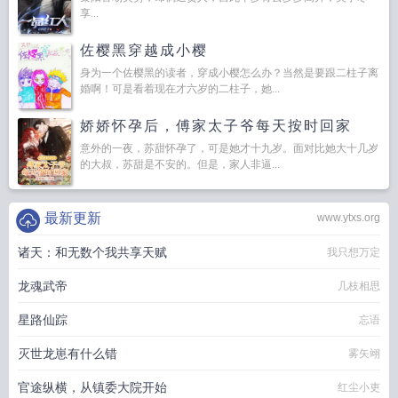
享...
佐樱黑穿越成小樱
身为一个佐樱黑的读者，穿成小樱怎么办？当然是要跟二柱子离
婚啊！可是看着现在才六岁的二柱子，她...
娇娇怀孕后，傅家太子爷每天按时回家
意外的一夜，苏甜怀孕了，可是她才十九岁。面对比她大十几岁
的大叔，苏甜是不安的。但是，家人非逼...
最新更新
www.ytxs.org
诸天：和无数个我共享天赋
我只想万定
龙魂武帝
几枝相思
星路仙踪
忘语
灭世龙崽有什么错
雾矢翊
官途纵横，从镇委大院开始
红尘小吏