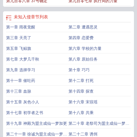
第九百零八章 37号确定
第九百零七章 执行局的力量
笔趣阁最新章节TXT
未知生物入侵电影
未知入侵篱笆好
未知入侵阅读
未知入
侵电子书txt完整版
未知入侵笔趣阁无错版
进入未知空间
未知入侵 读吧
未知入
侵免费全文阅读5200
未知入侵 无防盗免费
未知入侵荆柯守
未知入侵无弹窗笔
未知入侵
章节列表
趣阁
关于未知生物入侵的电影
未知生物入侵
进入未知山洞应该怎么办
未知入
第一章 雨夜觉醒
第二章 遭遇恶灵
侵笔趣阁免费阅读无弹窗
未知入侵 笔趣阁在线阅读
未知入侵笔趣阁无
未知入
侵起点
第三章 天亮了
第四章 恋爱费
第五章 飞鲸旗
第六章 学校的力量
第七章 大梦几千秋
第八章 原始任务
第九章 选择学习
第十章 巧巧
第十一章 催吐药
第十二章 打死
第十三章 血脉
第十四章 探查
第十五章 灰色小人
第十六章 宋琼瑶
第十七章 初学者之书
第十八章 共乘
第十九章 神殿为盟主成仙一梦加更
第二十章 老祭司为盟主成仙一梦加
更
第二十一章 徐诚为盟主成仙一梦加
第二十二章 诱饵