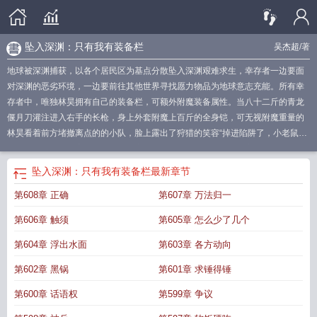
坠入深渊：只有我有装备栏
吴杰超
/著
地球被深渊捕获，以各个居民区为基点分散坠入深渊艰难求生，幸存者一边要面
对深渊的恶劣环境，一边要前往其他世界寻找愿力物品为地球意志充能。所有幸
存者中，唯独林昊拥有自己的装备栏，可额外附魔装备属性。当八十二斤的青龙
偃月刀灌注进入右手的长枪，身上外套附魔上百斤的全身铠，可无视附魔重量的
林昊看着前方堵撤离点的的小队，脸上露出了狩猎的笑容“掉进陷阱了，小老鼠。”
（已有累计四百万字万订，超千万字大精品，人品有保证，请放心阅读。）
坠入
深渊只有我有装备栏篱笆好文学
坠入深渊只有我有装备栏篱笆好
坠入深渊百
坠入深渊：只有我有装备栏
最新章节
变
坠入深渊只有我有装备栏无防盗
坠入深渊只有我有装备栏免费阅读全文|吴杰
第608章 正确
第607章 万法归一
超
坠入深渊凶手怎么玩
坠入深渊只有我有装备栏
坠入深渊短篇
坠入深渊只有
我有装备栏目录
坠入深渊剧情分析
坠入深渊by冥
坠入深渊的灵魂怎么得
坠入
第606章 触须
第605章 怎么少了几个
深渊凶手是谁
坠入深渊只有我有装备栏无错别字
坠入深渊只有我有装备栏的梗
出处和背景故事
坠入深渊结局
坠入深渊只有我有装备栏3q
坠入深渊只有我有装
第604章 浮出水面
第603章 各方动向
备栏作者吴杰超
坠入深渊只有我有装备栏 起点
坠入深渊只有我有装备栏txt百
第602章 黑锅
第601章 求锤得锤
度
坠入深渊只有我有装备栏 吴杰超
坠入深渊全文
坠入深渊的意思
坠入深渊怎
么玩
坠入深渊只有我有装备栏免费
坠入深渊答案
坠入深渊只有我有装备栏的梗
第600章 话语权
第599章 争议
在什么
坠入深渊
坠入深渊好玩吗
坠入深渊只有我有装备栏libanhao
坠入深渊