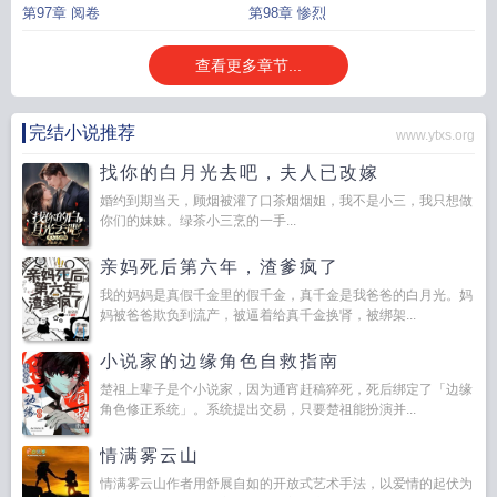
第97章 阅卷
第98章 惨烈
查看更多章节...
完结小说推荐
www.ytxs.org
找你的白月光去吧，夫人已改嫁
婚约到期当天，顾烟被灌了口茶烟烟姐，我不是小三，我只想做
你们的妹妹。绿茶小三烹的一手...
亲妈死后第六年，渣爹疯了
我的妈妈是真假千金里的假千金，真千金是我爸爸的白月光。妈
妈被爸爸欺负到流产，被逼着给真千金换肾，被绑架...
小说家的边缘角色自救指南
楚祖上辈子是个小说家，因为通宵赶稿猝死，死后绑定了「边缘
角色修正系统」。系统提出交易，只要楚祖能扮演并...
情满雾云山
情满雾云山作者用舒展自如的开放式艺术手法，以爱情的起伏为