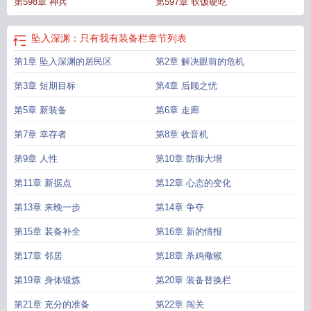
第598章 神兵
第597章 软饭硬吃
只有我有装备栏的作者
坠入深渊吧
坠入深渊的意思是什么
坠进深渊
坠入深渊
txt
坠入深渊复盘
坠入深渊啥意思
坠入深渊贴吧
坠入深渊只有我有装备栏笔趣
阁
坠入深渊只有我有装备栏 作者吴杰超
坠入深渊凶手怎么隐藏
坠入深渊只有
坠入深渊：只有我有装备栏
章节列表
我有装备栏txt
坠入深渊每个角色的剧本
第1章 坠入深渊的居民区
第2章 解决眼前的危机
第3章 短期目标
第4章 后顾之忧
第5章 新装备
第6章 走廊
第7章 幸存者
第8章 收音机
第9章 人性
第10章 防御大增
第11章 新据点
第12章 心态的变化
第13章 来晚一步
第14章 争夺
第15章 装备补全
第16章 新的情报
第17章 邻居
第18章 杀鸡儆猴
第19章 身体锻炼
第20章 装备替换栏
第21章 充分的准备
第22章 闯关