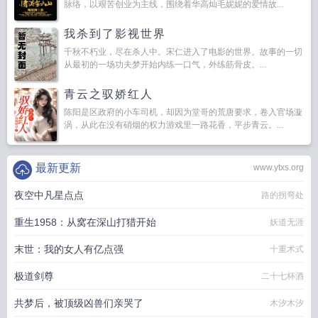
脉络，以艰苦创业为主线，围绕着华高灿毛妮妮的爱情故...
我杀到了影视世界
千秋不朽业，尽在杀人中。宋仁进入了电影的世界。故事的一切
从最初的一场功夫梦开始内练一口气，外练筋骨皮。...
青云之驭娇红人
陈阳是区政府的小车司机，却因为堂哥的荒唐要求，卷入官场漩
涡，从此在没有硝烟的权力游戏里一路花香，平步青云。...
最新更新
www.ytxs.org
夜空中凡星点点
路的拐弯处
重生1958：从窝在深山打猎开始
妖道无涯
末世：我的女人有亿点强
十重术式
极道剑尊
二十七杯酒
共梦后，被顶级凶兽们亲哭了
木汐木汐