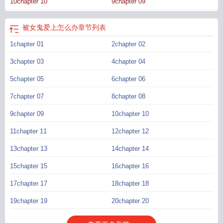
10chapter 10
9chapter 09
不会再放过她。然而。在目睹秋池不顾一切放血救她那天，她的恨陡然消失了，
也是那时她才明白——原来她最恨的人，也是最爱她的人。阅读指南：1）剧情为
主，感情为辅，前期两女主是真敌对关系，会打架会捅刀，主线以明打暗帮的方
被女鬼爱上怎么办
章节列表
式联手查案，后期小池会恢复记忆。2）文中会穿插回忆线，多视角叙述。3）同
1chapter 01
2chapter 02
类题材完结文《彼岸号》，感兴趣可戳专栏阅读。——预收《玻璃犬》文案——
病毒爆发两周前，孟栩被公司分配给何漪。她跟何漪向来不对付，两句话不对，
3chapter 03
4chapter 04
她就要炸，何漪总是能用最简单轻松的语气，气得她暴跳如雷。最严重的一次，
她发了三天的高烧。从那以后，她有多远离多远，日子安静了很长一段时间。于
5chapter 05
6chapter 06
是在看到公告那天，她又一次暴怒，直接把何漪摁在墙上，威胁她去解除关系。
7chapter 07
8chapter 08
然而何漪却趁机侵入她的精神，反制住了她。还打开精神链接，试图找出孟栩讨
厌她的原因。她很快看到了她们曾经一起执行任务的画面当时孟栩突然发病，握
9chapter 09
10chapter 10
不住枪，急促喘息带来的热气模糊了瞄准镜。犹豫迟疑，没法开枪时。她递去冰
11chapter 11
12chapter 12
块，叫她含着，但孟栩却控制不住僵硬的手指，在这时扣下了扳机。子弹射中目
标肩膀，任务失败，她们反被追杀。无奈之下，何漪只能强行侵入孟栩的精神
13chapter 13
14chapter 14
体，传输计划。作为哨兵，孟栩再不情愿也只能服从，按照何漪定下的计划执
15chapter 15
16chapter 16
行，这才让她们顺利逃走。但那个吻却让她不可救药的对她上瘾。可偏偏有选择
权的人，只有何漪。所以她只能远离。假装不在意，不喜欢，以为这样就能平息
17chapter 17
18chapter 18
那份见不得光的情愫。但她很快发现，自己每退一步，何漪就会往前一步，让她
避无可避。许久的克制压抑之后，她拼尽全力推开何漪。“看够了吗？”“栩栩，
19chapter 19
20chapter 20
我……”“我知道，你有喜欢的人。”那个死在战场上的黑暗哨兵，公司的最强武
器，宁死不降，最后被炸得粉碎，何漪找了这么多年，也没能找到一点痕迹。那