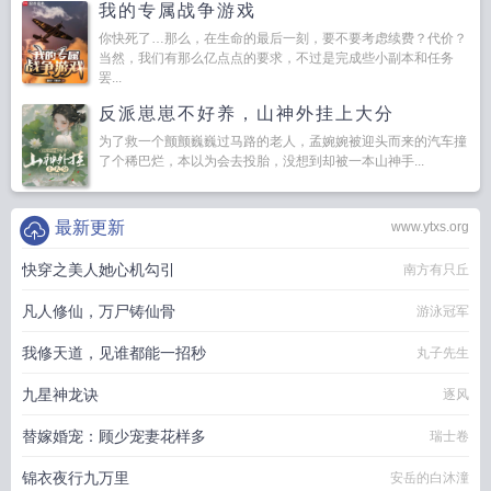
我的专属战争游戏
你快死了…那么，在生命的最后一刻，要不要考虑续费？代价？
当然，我们有那么亿点点的要求，不过是完成些小副本和任务
罢...
反派崽崽不好养，山神外挂上大分
为了救一个颤颤巍巍过马路的老人，孟婉婉被迎头而来的汽车撞
了个稀巴烂，本以为会去投胎，没想到却被一本山神手...
最新更新
www.ytxs.org
快穿之美人她心机勾引
南方有只丘
凡人修仙，万尸铸仙骨
游泳冠军
我修天道，见谁都能一招秒
丸子先生
九星神龙诀
逐风
替嫁婚宠：顾少宠妻花样多
瑞士卷
锦衣夜行九万里
安岳的白沐潼