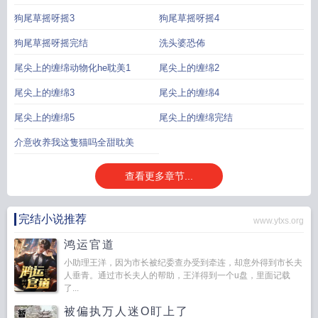
狗尾草摇呀摇3
狗尾草摇呀摇4
狗尾草摇呀摇完结
洗头婆恐佈
尾尖上的缠绵动物化he耽美1
尾尖上的缠绵2
尾尖上的缠绵3
尾尖上的缠绵4
尾尖上的缠绵5
尾尖上的缠绵完结
介意收养我这隻猫吗全甜耽美
查看更多章节...
完结小说推荐
www.ytxs.org
鸿运官道
小助理王洋，因为市长被纪委查办受到牵连，却意外得到市长夫
人垂青。通过市长夫人的帮助，王洋得到一个u盘，里面记载
了...
被偏执万人迷O盯上了