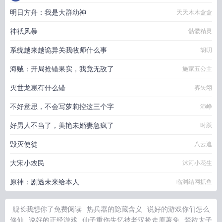
明日方舟：我是大群幼神
天天木木盒盒
神祇风暴
骷髅精灵
系统越来越诡异关我牧师什么事
胡叨
海贼：开局抢错果实，我竟无敌了
施家五公主
灭世龙崽有什么错
雾矢翊
不好意思，不会写萝莉控这三个字
沛峥
好男人不当了，美艳未婚妻急疯了
时跃
毁灭使徒
八云遮
大宋小农民
沭河小花生
原神：剧透未来给本人
临渊结网抓鱼
舰长我想你了免费阅读
热兵器的隐藏含义
说好的游戏你们怎么
修仙
说好的正经游戏
仙子重伤失忆被老汉捡走原著免
禁欲太子