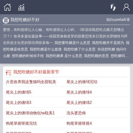
我想吃糖好不好
知白цзибай
/著
爱情，有时甜得让人心融，有时虐得让人心碎。《听说你既想吃点糖又想嚐点
刀？》收录多篇短篇故事——校园里偷偷发芽的甜蜜恋情末日里的光荣牺牲与怀
念民俗文化里的双结局惊喜每一..
我想要吃糖是什么意思
我想吃糖并不是因为
我
想吃糖是啥意思
我想吃糖是什么套路
我想吃糖了什么意思
你说想吃糖 他问什
么糖
想吃糖的时候你不给
我想吃糖果 是什么意思
我想吃糖的意思
想吃糖吗歌
词
我想吃糖啥意思
我想吃糖了
我也想吃糖是什么意思
想吃糖了
我想吃糖是什
么暗示
想吃糖果吗
我想吃糖好不好
我想吃糖下一句怎么回答
网络语想吃糖是
我想吃糖好不好
最新章节
什么意思
你想吃糖果
我想吃糖什么意思
我想吃糖下一句
想吃糖还是想遭殃?英
介意收养我这隻猫吗全甜耽美
尾尖上的缠绵完结
文
后面我也不需要了
我想听我吃糖怎么办
我想吃糖的意思是什么
我想吃糖是
什么意思
我想吃糖的下一句该这么回
我也想吃糖怎么回答
尾尖上的缠绵5
尾尖上的缠绵4
尾尖上的缠绵3
尾尖上的缠绵2
尾尖上的缠绵动物化he耽美1
洗头婆恐佈
狗尾草摇呀摇完结
狗尾草摇呀摇4