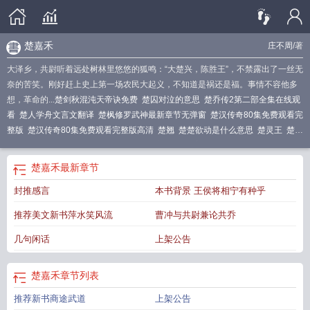
楚嘉禾
庄不周
/著
大泽乡，共尉听着远处树林里悠悠的狐鸣：“大楚兴，陈胜王”，不禁露出了一丝无
奈的苦笑。刚好赶上史上第一场农民大起义，不知道是祸还是福。事情不容他多
想，革命的...
楚剑秋混沌天帝诀免费
楚囚对泣的意思
楚乔传2第二部全集在线观
看
楚人学舟文言文翻译
楚枫修罗武神最新章节无弹窗
楚汉传奇80集免费观看完
整版
楚汉传奇80集免费观看完整版高清
楚翘
楚楚欲动是什么意思
楚灵王
楚的
组词
楚国
楚枫修罗武神
楚的笔顺
楚的部首
楚晚宁
楚国是现在的哪个省
楚剑
秋混沌天帝诀免费阅读
楚后
楚嘉禾
楚才晋用
楚子航
楚江新材
楚轶男
楚乔传
楚嘉禾
最新章节
第二部在线观看全集免费
楚门的世界讲的是什么意思
楚雄州人力资源和社会保
封推感言
本书背景 王侯将相宁有种乎
障局官网
楚新钓全集
楚雄
楚庄王
楚汉传奇80集全集免费观看完整版
楚朝
楚
阿梅尼
楚乔传第二部(全60集)免费播放
楚乔传剧情介绍
楚乔传第二部免费观看
推荐美文新书萍水笑风流
曹冲与共尉兼论共乔
全集完整版
楚乔传原著
楚后全文免费阅读正版
楚汉传奇免费观看
楚汉传奇电
视剧80集全免费播放
楚枫修罗武神免费阅读
楚枫修罗武神全文免费阅读
楚乔传
几句闲话
上架公告
第二部在线观看全集免费播放
楚人美
楚乔传第二部
楚囚对泣
楚天慧
楚国夫
人
楚雄医药高等专科学校
楚乔传 电视剧
楚乔传第二部160集在线播放视频
楚
楚嘉禾
章节列表
怀王
楚的部首疋读什么
楚怡工匠计划
楚轶男个人资料
楚乔传演员表
楚天
龙
楚汉传奇高清免费全集在线观看
楚铁男
楚后 希行
楚江新材股票
楚的拼
推荐新书商途武道
上架公告