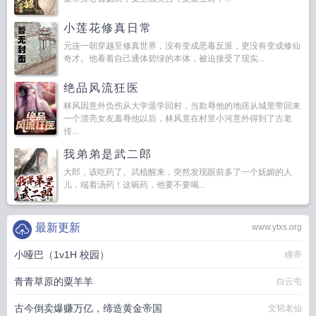
小莲花修真日常
元连一朝穿越至修真世界，没有变成恶毒反派，更没有变成修仙
奇才。他看着自己通体碧绿的本体，被迫接受了现实...
绝品风流狂医
林风因意外负伤从大学退学回村，当欺辱他的地痞从城里带回来
一个漂亮女友羞辱他以后，林风竟在村里小河意外得到了古老
传...
我弟弟是武二郎
大郎，该吃药了。武植醒来，突然发现眼前多了一个妩媚的人
儿，端着汤药！这碗药，他要不要喝...
最新更新
www.ytxs.org
小哑巴（1v1H 校园）
瞳帝
青青草原的粟羊羊
白云屯
古今倒卖爆赚万亿，缔造黄金帝国
文韬老仙