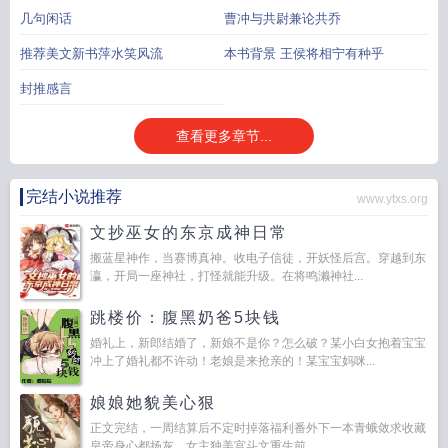
音
楚汉传奇 电视剧
楚超
楚夫人
楚税通
楚枫
楚留香
楚乔传电视剧免费观看
几句闲话
曹冲与共尉兼论共乔
全集
楚雄师范学院
楚尘宋颜颜免费阅读 最新章节 无弹窗 笔趣阁TXT
楚乔传
楚
天龙股票
楚天以南
楚辞
楚汉传奇
楚秉杰
推荐美文新书萍水笑风流
本书背景 王侯将相宁有种乎
封推感言
查看更多章节...
完结小说推荐
www.ytxs.org
文抄巫女的东京成神日常
搬蓝星神作，当赛博真神。收电子信徒，开妖怪后宫。穿越到东
瀛，开局一座神社，打怪就能升级。在将鸣濑神社...
跳楼价：腹黑奶爸5块钱
婚礼上，新郎结婚了，新娘不是你？怎么破？某小白女抱着宝宝
冲上了婚礼都不许动！老娘是来抢亲的！某宝宝妈咪...
娘娘她貌美心狠
正文完结，一周结算后不定时掉落福利番外下一本青蛾敛求收藏
皇帝身心都扬灰，女主独美宫斗文重生前，...