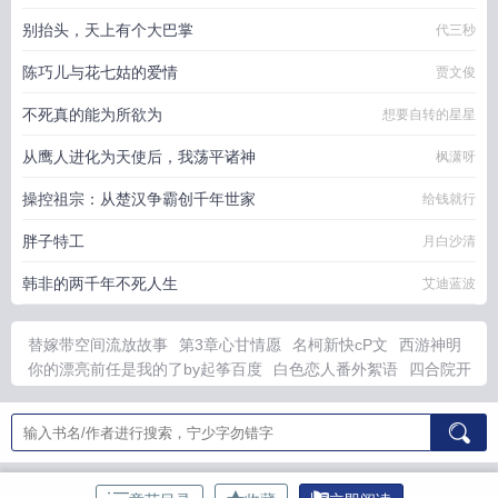
别抬头，天上有个大巴掌
代三秒
陈巧儿与花七姑的爱情
贾文俊
不死真的能为所欲为
想要自转的星星
从鹰人进化为天使后，我荡平诸神
枫潇呀
操控祖宗：从楚汉争霸创千年世家
给钱就行
胖子特工
月白沙清
韩非的两千年不死人生
艾迪蓝波
替嫁带空间流放故事
第3章心甘情愿
名柯新快cP文
西游神明
你的漂亮前任是我的了by起筝百度
白色恋人番外絮语
四合院开
局奖励十万黑衣大汉
睡莲灵性有多强
穿书后我靠系统逆袭变好
看
fate圣杯最后给谁了
我有49种人格在线阅读
林听 林晚意
佛
教中的爱欲是什么意思
谁会和前任约调
人外娘攻略
我和爱豆对
家领证后瓷话免费阅读
三生三世十里桃花林玉芬
天刀诀OL
反
派开局判处主角宫刑主角崩溃了级
你是我生命的全部是我活下去