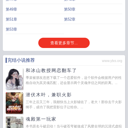
第49章
第50章
第51章
第52章
第53章
查看更多章节...
完结小说推荐
www.ytxs.org
和冰山教授网恋翻车了
季裴被朋友忽悠下载了一个恋爱软件，这个软件会根据用户的性
格自动为其灵魂匹配，还会显示两个灵魂伴侣之间的距离。...
潜伏木叶，兼职火影
三年之后又三年，我都快当上火影辅佐了，老大！那你去干火影
纲手，成功了我把雷影位子让给你。...
魂殿第一玩家
本书原名斗破启动！当斗破苍穹被做成了风靡全球的沉浸式虚拟