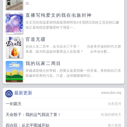
游...
直播写纯爱文的我在虫族封神
全文完结假温柔病弱真腹黑精明攻x冷漠阴沉高岭之花实则口嫌
体正直纯情恋爱脑受时寸瑾是一...
官道无疆
自信人生二百年，会当击水三千里！ 当改革开放的时代大潮
来袭，陆为民该如何重掌这人生际遇？ 从毕业分配...
我的玩家二周目
穿越成造物主的李砾，想要从蓝星招募一些灵魂，来协助自己清
除遍布世界的污染。只是，这些嚷嚷着怀旧...
最新更新
www.ytxs.org
一剑霸天
永夜星河
天命骰子：我的运气我说了算！
机场的楼惊天
四合院：从北平围城开始
秦川老猫