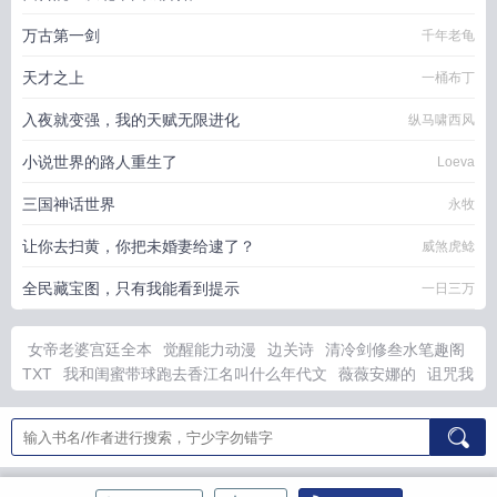
万古第一剑
千年老龟
天才之上
一桶布丁
入夜就变强，我的天赋无限进化
纵马啸西风
小说世界的路人重生了
Loeva
三国神话世界
永牧
让你去扫黄，你把未婚妻给逮了？
威煞虎鲶
全民藏宝图，只有我能看到提示
一日三万
女帝老婆宫廷全本
觉醒能力动漫
边关诗
清冷剑修叁水笔趣阁
TXT
我和闺蜜带球跑去香江名叫什么年代文
薇薇安娜的
诅咒我
是什么意思
这个男二有点东西TXT
星光移位预示着什么
禁军总
教头是什么官职
天幕介绍历史传给古代帝王
地仙会什么法术
父
慈子孝打一数字答案是什么
枕山河by杨尘微
失笑电视剧免费观
看全集完整版高清
禁军教头是什么官
禁军教头对应现在什么工
作
杀死巫师的剧本杀
爱欲燃烧主要内容
无惨失忆
被逼登基那