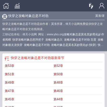
快穿之攻略对象总是不对劲
莫淮
/著
快穿之攻略对象总是不对劲是由作者：莫淮所著，倚天小说网免费提供快穿之攻
略对象总是不对劲全文在线阅读。
三秒记住本站：倚天小说网 网址：www.ytxs.org
攻略对象总是莫名其妙黑化gl 作
者闻檀
快穿攻略对象总想拜把子
攻略对象总欠
攻略对象总是不对劲 百度
攻略
对象都太淡快穿
攻略对象总是不对劲
攻略对象总是莫名其妙黑化gl (快穿)
快穿
攻略对象总是不对劲百度
快穿之攻略对象总是不对劲
快穿攻略对象总是不对
劲
攻略对象都不是人快穿
攻略对象总是不对劲免费阅读
攻略对象总是不太对
快穿之攻略对象总是不对劲
最新章节
劲
第53章
第52章
第51章
第50章
第49章
第48章
第47章
第46章
第45章
第44章