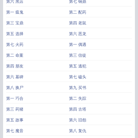
第六 黑店
第七 铜鼎
第一 瘟鬼
第二 配药
第三 宝鼎
第四 老鼠
第五 选择
第六 恶龙
第七 火药
第一 偶遇
第二 命案
第三 信徒
第四 朋友
第五 逃犯
第六 墓碑
第七 磕头
第八 换尸
第九 买书
第一 巧合
第二 失踪
第三 药猪
第四 古塔
第五 故事
第六 旧怨
第七 魔音
第八 复仇