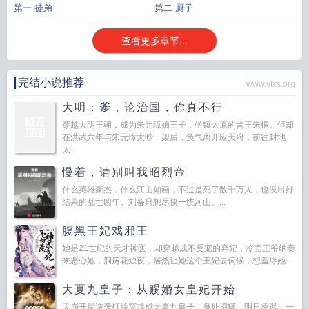
第一 徒弟
第二 厨子
查看更多章节...
完结小说推荐
www.ytxs.org
大明：爹，论治国，你真不行
穿越大明王朝，成为朱元璋嫡三子，坐镇太原的晋王朱棡。但却
在洪武六年与朱元璋大吵一架后，负气离开应天府，前往封地
太...
慢着，请别叫我昭烈帝
什么英雄豪杰，什么江山如画，不过是死了数千万人，也没出好
结果的乱世凶年。刘备只想尽快一统河山。...
腹黑王妃戏邪王
她是21世纪的天才神医，却穿越成不受宠的弃妃，冷面王爷纳妾
来恶心她，洞房花烛夜，居然让她这个王妃去伺候，想羞辱她...
大夏九皇子：从赐婚女皇妃开始
天崩开局逆袭打脸穿越成大夏九皇子，身处诏狱，明日凌迟，一