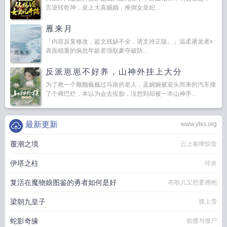
言逆转乾坤，皇上大喜赐婚，推倒女皇妃...
雁来月
「内容反复修改，盗文残缺不全，请支持正版。」温柔屠龙者x
表面稳重的疯批年龄差强取豪夺破防...
反派崽崽不好养，山神外挂上大分
为了救一个颤颤巍巍过马路的老人，孟婉婉被迎头而来的汽车撞
了个稀巴烂，本以为会去投胎，没想到却被一本山神手...
最新更新
www.ytxs.org
覆潮之境
云上春啼惊蛰
伊塔之柱
绯炎
复活在魔物娘图鉴的勇者如何是好
布歌儿宝想要拥抱
梁朝九皇子
骓上雪
蛇影奇缘
骷髅与僵尸