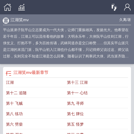
江湖笑mv
久离
/著
平山派弟子阮平山立志要成为一代大侠，让师门重振雄风，发扬光大。他希望在
若干年后，江湖上可以流传着他的故事：大明永乐年，大侠阮平山仗剑江湖，行
侠仗义、打抱不平，多为百姓传诵，武林同道亦是交口称赞……但其实平山派只
是江湖的末流门派，阮平山初入江湖也什么都不懂，只记得师父说过这、师父说
过那，实则完全不知道江湖是怎么回事。随着认识了阎寒武大侠、武当派齐隐
峰、唐门最优秀的弟子翩逢翦等一干朋友，阮平山逐渐卷入到一桩桩诡谲的案件
中，足迹远达大漠、西域、滇池古国等地，这些案件背后似乎互有关联，神秘组
江湖笑mv
最新章节
织逐渐浮出水面……
江湖的搞笑句子
江湖笑表达什么意思
搞笑江湖游戏
江湖搞
江湖
第十三 江湖
笑文
江湖笑歌曲mv
江湖逗口
搞笑 江湖
江湖笑话
调侃江湖
江湖的搞笑说
说
江湖戏梗大全
江湖 段子
江湖笑话是什么歌
江湖搞笑文案
江湖搞笑语录
江
第十二 追随
第十一 心结
湖搞笑说说
江湖的搞笑段子
江湖笑什么意思
江湖戏梗
江湖段子
江湖玩家
关
于江湖的幽默句子
江湖笑mv
江湖笑是哪个电视剧
江湖玩
江湖搞笑
江湖笑谈
第十 飞贼
第九 寻师
搞笑节目
网络词语江湖什么怎么用
江湖是什么 搞笑
江湖搞笑图片
什么是江湖
第八 练功
第七 牌位
搞笑
播放搞笑江湖
关于江湖的幽默短句
江湖笑演唱
搞笑江湖的搞笑说说
第六 劈柴
第五 怪梦