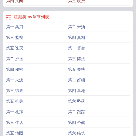
第四 买肉
第三 收费
江湖笑mv
章节列表
第一 兵刃
第二 米汤
第三 监视
第四 真相
第五 诛灭
第一 算命
第二 护送
第三 阵法
第四 秘密
第五 要挟
第一 火烧
第二 奸细
第三 绑票
第四 墓地
第五 机关
第六 坠落
第一 礼拜
第二 跟踪
第三 住店
第四 圣战
第五 地图
第六 结仇