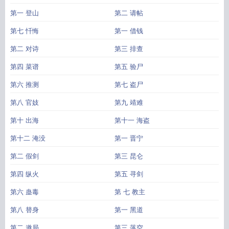
第一 登山
第二 请帖
第七 忏悔
第一 借钱
第二 对诗
第三 排查
第四 菜谱
第五 验尸
第六 推测
第七 盗尸
第八 官妓
第九 靖难
第十 出海
第十一 海盗
第十二 淹没
第一 晋宁
第二 假剑
第三 昆仑
第四 纵火
第五 寻剑
第六 蛊毒
第 七 教主
第八 替身
第一 黑道
第二 邀局
第三 落空