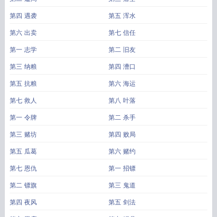
第四 遇袭
第五 浑水
第六 出卖
第七 信任
第一 志学
第二 旧友
第三 纳粮
第四 漕口
第五 抗粮
第六 海运
第七 救人
第八 叶落
第一 令牌
第二 杀手
第三 赌坊
第四 败局
第五 瓜葛
第六 赌约
第七 恩仇
第一 招镖
第二 镖旗
第三 鬼道
第四 夜风
第五 剑法