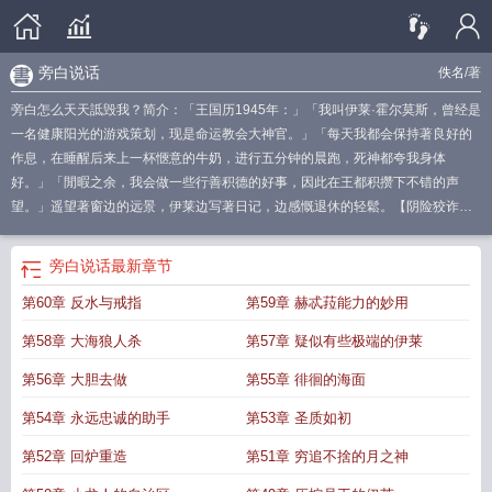
旁白说话
佚名
/著
旁白怎么天天詆毁我？简介：「王国历1945年：」「我叫伊莱·霍尔莫斯，曾经是
一名健康阳光的游戏策划，现是命运教会大神官。」「每天我都会保持著良好的
作息，在睡醒后来上一杯愜意的牛奶，进行五分钟的晨跑，死神都夸我身体
好。」「閒暇之余，我会做一些行善积德的好事，因此在王都积攒下不错的声
望。」遥望著窗边的远景，伊莱边写著日记，边感慨退休的轻鬆。【阴险狡诈的
伊莱俯视著帝国的风景，他沉吟著，好似在谋划著名一个又一个残忍的计划，来
实现
旁白怎么天天诋毁我呢
旁白怎么控制
旁白有什么用
旁白怎么天天诋毁我的
旁白说话
最新章节
人
旁白可以拿稿子吗
旁白干啥的
旁白的技巧
旁白怎么读出来好听
旁白说的
第60章 反水与戒指
第59章 赫忒菈能力的妙用
话
旁白怎么念
旁白怎么天天诋毁我啊
旁白怎么了
旁白会怎么样
旁白一般怎么
说
旁白应该有感情吗
旁白说话
旁白是干嘛用的
旁白什么
旁白应该读出感情
第58章 大海狼人杀
第57章 疑似有些极端的伊莱
吗
旁白怎么说话
旁白的话
旁白该怎么说
旁白是什么鬼
旁白过多
如何旁白
旁
白太多
旁白怎么天天诋毁我
第56章 大胆去做
第55章 徘徊的海面
第54章 永远忠诚的助手
第53章 圣质如初
第52章 回炉重造
第51章 穷追不捨的月之神