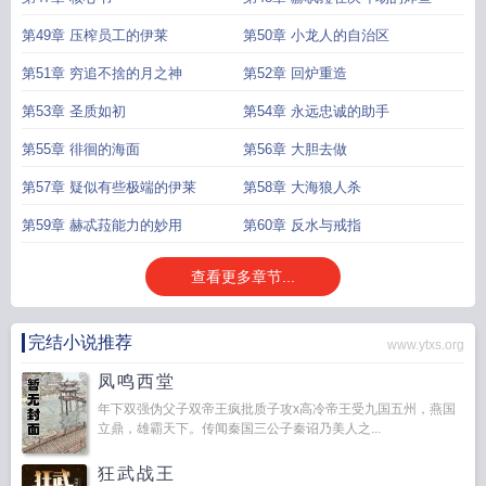
第49章 压榨员工的伊莱
第50章 小龙人的自治区
第51章 穷追不捨的月之神
第52章 回炉重造
第53章 圣质如初
第54章 永远忠诚的助手
第55章 徘徊的海面
第56章 大胆去做
第57章 疑似有些极端的伊莱
第58章 大海狼人杀
第59章 赫忒菈能力的妙用
第60章 反水与戒指
查看更多章节...
完结小说推荐
www.ytxs.org
凤鸣西堂
年下双强伪父子双帝王疯批质子攻x高冷帝王受九国五州，燕国
立鼎，雄霸天下。传闻秦国三公子秦诏乃美人之...
狂武战王