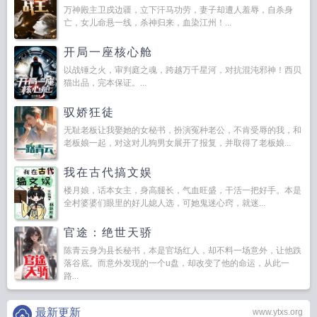
万神殿主卫戍边疆，立下汗马功劳，妻子却遭人羞辱，自杀身
亡，女儿命悬一线，杀神归来，血染江州！...
开局一座核心舱
以战锤之火，审判庭之魂，跨越万千星河，对抗混沌邪神！西贝
猫出品，完本保证。...
驭娇狂徒
无耻老板让我娶她的女秘书，扮演冤种老公，不肯受辱的我，和
老板娘一起，对这对儿狗男女展开了报复，并取得了老板娘...
我在古代搞文娱
楼月娘，话本女主，身高腿长，气血旺盛，干活一把好手。本是
全村婆婆们眼里的好儿媳人选，可她鬼迷心窍，就迷...
官途：绝世天骄
陈青云身为县长秘书，本是官场红人，却不料一场意外，让他跌
落谷底。而意外发现的一个u盘，却改变了他的命运，从此一
路...
最新更新
www.ytxs.org