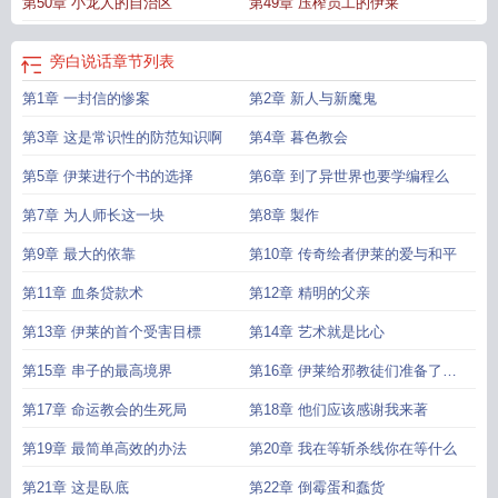
第50章 小龙人的自治区
第49章 压榨员工的伊莱
旁白说话
章节列表
第1章 一封信的惨案
第2章 新人与新魔鬼
第3章 这是常识性的防范知识啊
第4章 暮色教会
第5章 伊莱进行个书的选择
第6章 到了异世界也要学编程么
第7章 为人师长这一块
第8章 製作
第9章 最大的依靠
第10章 传奇绘者伊莱的爱与和平
第11章 血条贷款术
第12章 精明的父亲
第13章 伊莱的首个受害目標
第14章 艺术就是比心
第15章 串子的最高境界
第16章 伊莱给邪教徒们准备了个
惊喜
第17章 命运教会的生死局
第18章 他们应该感谢我来著
第19章 最简单高效的办法
第20章 我在等斩杀线你在等什么
第21章 这是臥底
第22章 倒霉蛋和蠢货