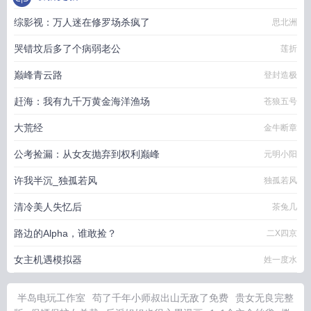
综影视：万人迷在修罗场杀疯了
思北洲
哭错坟后多了个病弱老公
莲折
巅峰青云路
登封造极
赶海：我有九千万黄金海洋渔场
苍狼五号
大荒经
金牛断章
公考捡漏：从女友抛弃到权利巅峰
元明小阳
许我半沉_独孤若风
独孤若风
清冷美人失忆后
茶兔几
路边的Alpha，谁敢捡？
二X四京
女主机遇模拟器
姓一度水
半岛电玩工作室
苟了千年小师叔出山无敌了免费
贵女无良完整