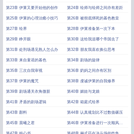
第23章 伊莱又要开始他的创作
第24章 绘师与绘师之间亦有差距
第25章 伊莱的心理治癒小技巧
第26章 被彻底绑死的暮色教皇
第27章 绘界
第28章 伊莱准备第一次下本
第29章 睁开眼
第30章 这给我送哪个帝国去了
第31章 处刑场遇见熟人怎么办
第32章 朋友我喜欢换位思考
第33章 来自童谣的暮色
第34章 剧场的旋律
第35章 三次自我审视
第36章 奶妈之间亦有区別
第37章 伊莱的魔咒
第38章 虔诚伊莱的自我修养
第39章 剧场通关衣角微脏
第40章 媚娃与龙娘
第41章 矛盾的剧场逻辑
第42章 箱庭式绘界
第43章 顏料
第44章 认真规划比不过数值碾压
第45章 晨曦之君
第46章 伊莱准备进行一次顺风撰
写
第47章 核心书
第48章 赫忒菈在决斗场的炸鱼