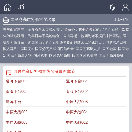
国民党高层将领官员名录
王朝柱
/著
在焦山定慧寺，蒋介石向宋美龄发誓：“请放心，我不会失败的。”蒋介石第一次权
位的峰巅跌落，为早日与宋美龄结合，东山再起，他回到老家溪口排除障碍。宋
霭龄为瞒母亲，调虎离山；蒋介石拒绝复职而追随宋氏兄妹赴日，假借求爱以掩
国人耳目。
国民党n
国民党高层将领官员名录
国民党高层人员
国民党其
国民党
1
国民党高层人物
国民党事
国民党的高层
民国国民党高层
国民党高级领袖
国
民党v
国民党高层领导
国民党高层人员名单
国民党中潜藏的高级将领
国民党高
层结局
国民党高层合影
国民党领导者排列表
国国民党
国民党又一重量级人物
国民党高层将领官员名录
最新章节
参选
国民党cc
国民党领袖
国民党高层人员排名
逼蒋下台005
逼蒋下台004
逼蒋下台003
逼蒋下台002
逼蒋下台
中原大战006
中原大战005
中原大战004
中原大战003
中原大战002