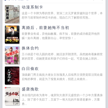
动漫系制卡
这是一个卡牌为尊的世界。资深二次元罗素穿越到这个世界，本
想学习前辈制作神话卡的他，现自己只了解那些耳熟...
离婚后，前妻她悔不当初
前妻事业有成，弃他如敝履。殊不知，前妻的成功都是拜他所
赐！如今离婚，他重新出山，举世皆惊！...
换体合约
王小娟是个幼儿园的老师，她活泼开朗漂亮。虽然她有着象棋世
家的背景，但她更喜欢和孩子们待在一起。可是在她上班的...
白日偷欢
顶级豪门男主疯批大佬女主玫瑰美人后续男主强势宠双洁简欢最
后悔的事情，就是为了报复未婚夫，招惹上未婚夫...
盛唐挽歌
来自现代的有为青年，魂穿到大唐开元盛世的一个少年方重勇身
上。除了那个失踪了，又留下一堆大坑的不靠谱老爹外，方重
勇...