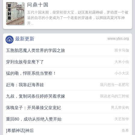
问鼎十国
五代十国末期，柴荣初登大宝，赵匡胤初露峥嵘，罗幼度一个被
逼的自尽的小吏成为了一个老套的穿越者，以脚踹高粱河车神
开...
最新更新
www.ytxs.org
五胞胎恶魔人类世界的学园之旅
班卡马伽
穿到虫族母皇麾下了
大米小虫
猛的嘞，悍匪系统当警察！
小小大汉
赶海：我靠赶海养娃
我只想当一名肥宅
九叔，复制词条任婷婷哭着求嫁
我说老乌的三肘候
落魄皇子：开局暴揍父皇宠妃
男儿带吴钩
重回80，成功从拒绝入赘开始
天艺智华
[希腊神话]神后
鱼希