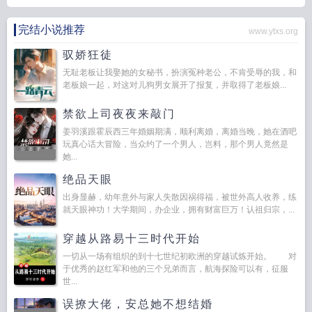
完结小说推荐
www.ytxs.org
驭娇狂徒
无耻老板让我娶她的女秘书，扮演冤种老公，不肯受辱的我，和
老板娘一起，对这对儿狗男女展开了报复，并取得了老板娘...
禁欲上司夜夜来敲门
姜羽溪跟霍辰西三年婚姻期满，顺利离婚，离婚当晚，她在酒吧
玩真心话大冒险，当众约了一个男人，岂料，那个男人竟然是
她...
绝品天眼
出身显赫，幼年意外与家人失散因祸得福，被世外高人收养，练
就天眼神功！大学期间，办企业，拥有财富巨万！认祖归宗，...
穿越从路易十三时代开始
一切从一场有组织的到十七世纪初欧洲的穿越试炼开始。 对
于优秀的赵红军和他的三个兄弟而言，航海探险可以有，征服
世...
误撩大佬，安总她不想结婚