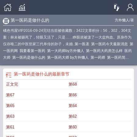
第一医药是做什么的
方外懒人
/著
橘色书屋VIP2016-09-24完结当前被收藏数：3422文章积分：56，302，304文
案：林未被砸死了，转眼又活了，只是……睁眼就被泼了一大盆狗血。原身作为
仅存唯二的中医世家三代单传的孙子，未婚..
第一医圣
第一医药今天最新消息
第
一医药网
我要看第一医药
第一大药师by方外懒人
第一医药大药房怎么样
医药
大师
第一医药是做什么的
第一医药大师 by方外懒人
第一药师
第一医药简
介
第一医神
第一医圣书籍阅读
第一医生
第一医药网站
第一医药大师
第一医
药老板
第一医药高层最新消息
第一医药网官方旗舰店
第一医药大师[重生
第一
第一医药是做什么的
最新章节
医药商店官网
第一医仙百度百科
第一医药大师重生 方外懒人
第一药师全文免
正文完
第68
费阅读
我想看第一医药
第一医药大药房旗舰店
第一医药百度百科
第一名医
重
生之第一医药大师
第一医药大学
第一医药是干什么的
第一药师笔趣阁
第一药
第67
第66
师男主是谁
第一医药属于什么档次
第一医仙(原第一暴医)
第一医药商店网站
第
一医药最新消息
第一医药是机会还是陷阱
第一医药股份有限公司官网
第65
第64
第63
第62
第61
第60