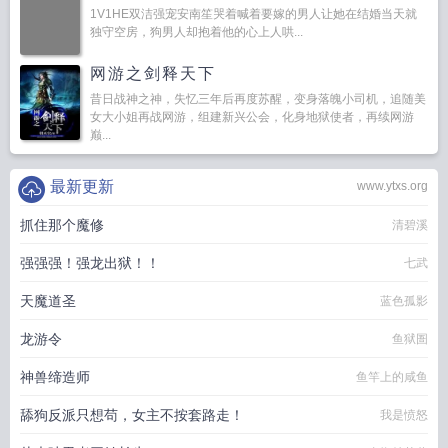
1V1HE双洁强宠安南笙哭着喊着要嫁的男人让她在结婚当天就
独守空房，狗男人却抱着他的心上人哄...
网游之剑释天下
昔日战神之神，失忆三年后再度苏醒，变身落魄小司机，追随美
女大小姐再战网游，组建新兴公会，化身地狱使者，再续网游
巅...
最新更新
www.ytxs.org
抓住那个魔修
清碧溪
强强强！强龙出狱！！
七武
天魔道圣
蓝色孤影
龙游令
鱼狱圄
神兽缔造师
鱼竿上的咸鱼
舔狗反派只想苟，女主不按套路走！
我是愤怒