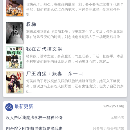
你快死了…那么，在生命的最后一刻，要不要考虑续费？代价？
当然，我们有那么亿点点的要求，不过是完成些小副本和任务
罢...
权梯
刘志成刚到青山乡参加工作，乡里就发生了大变故，领导集体出
事在这风云变幻的时候，刘志成也被动陷入了一场场激烈斗争...
我在古代搞文娱
楼月娘，话本女主，身高腿长，气血旺盛，干活一把好手。本是
全村婆婆们眼里的好儿媳人选，可她鬼迷心窍，就迷...
尸王凶猛：妖妻，亲一口
何美静为了寻找突然失踪的双胞胎姐姐何丽景，她闯入了幽灵
岛，据说这岛上有吃人的野兽，还有鬼怪出没，但为了自己的亲
姐...
最新更新
www.ytxs.org
没人告诉我魔法学校一群神经呀
无鬼论者
四合院之刚穿越过来就要撵我走
只要努力就会有结果