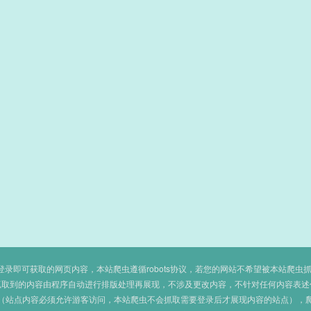
即可获取的网页内容，本站爬虫遵循robots协议，若您的网站不希望被本站爬虫抓取，可
抓取到的内容由程序自动进行排版处理再展现，不涉及更改内容，不针对任何内容表述
（站点内容必须允许游客访问，本站爬虫不会抓取需要登录后才展现内容的站点），