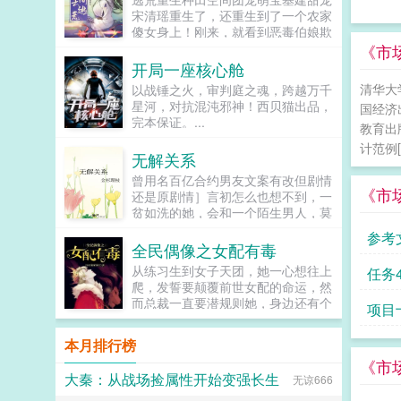
让反派降智，但你最好不要做梦觉得
宋清瑶重生了，还重生到了一个农家
读者也会降智，很难懂吗？还是读者
傻女身上！刚来，就看到恶毒伯娘欺
A靠靠靠！早说是大佬的局中局中局
负临产的母亲！可恶，不能忍，拼
《市
啊！！祖爹！对不起！是我说话太大
了。刚解决了，就遇...
开局一座核心舱
声了！！第二本读者B狗塑适可而
止，就算你重复强调五百次他是可爱
清华大学
以战锤之火，审判庭之魂，跨越万千
狗狗，但我只看到了一只舔狗，还是
星河，对抗混沌邪神！西贝猫出品，
国经济出
不会汪汪叫的那种。还是读者B起猛
完本保证。...
教育出
了，看到无敌阳光开朗大狗狗了，哪
计范例[
里能领养，阿祖！我也要养阿祖！！
无解关系
第三本读者C作者生活这么不如意，
曾用名百亿合约男友文案有改但剧情
一定要搞这么五毒俱全的角色？写不
《市
还是原剧情］言初怎么也想不到，一
出来东西找个班上吧。还是读者
贫如洗的她，会和一个陌生男人，莫
CMD，祖神，我可真该死啊！第四
名其妙地绑定了一场为期365天的财
本第五本第六本楚祖怎么样，虽然演
参考
富交换。说白了就是他的钱进了她账
的一般，但我改得还行吧？系统你知
全民偶像之女配有毒
户，她的钱进了他账户还转！不！
道什么叫边缘角色吗？人气大爆角色
从练习生到女子天团，她一心想往上
任务
回！去！好消息对方是陆洺执，陆氏
算什么边缘角色啊！！！TIPS12100
爬，发誓要颠覆前世女配的命运，然
集团太子爷，多金，年轻，人还帅。
存稿箱吐章节，偶尔抽空改错字2警
而总裁一直要潜规则她，身边还有个
项目
坏消息这人脾气差，控制欲强，还打
惕祖哥感情牌，他是个狠人3wb短不
未来影视歌巨星在作妖！！！...
算趁机和她来场合约恋爱。...
拉揪，随机掉落祖哥CG4论坛都会标
本月排行榜
注发言时间，精确到秒，有用5是想
简单尝试各种题材的产物，专栏预收
《市
有各个题材，收收菜呗w...
大秦：从战场捡属性开始变强长生
无谅666