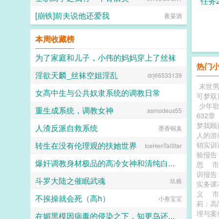
任务
[崩铁]前夫说他还爱我
夜晏酒
本周收藏榜
为了家庭和儿子，小伟的妈妈穿上了丝袜
热门
淫欲天麟_丝袜空姐淫乱
drj66533139
daokee
末世
女高中生与公共奴隶系统的调教日常
可梦双
少年
重生成系统，调教女神
asmodeus55
喵不可言
632章
梦我顾
人渣反派自救系统
墨香铜臭
人的游
转生在没有伦理观的扶她世界
销实
IceHenTaiStar
验报
爆奸调教身材极品的高冷女神和清纯白袜甜妹留学生，射满她们的鞋柜里的高跟鞋和小皮鞋
思
训报
斗罗大陆之催眠武魂
玖粮
ni1l
实务
义
不挨操就会死（高h）
小卷宝宝
莉：高
理与案
在媚黑模因病毒的侵染之下，知更鸟还是恶堕成了黑爹的媚黑母猪