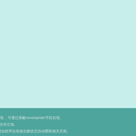
通过屏蔽novelspider字段实现。
任何立场。
爬虫程序会依据负载状态自动爬取相关页面。