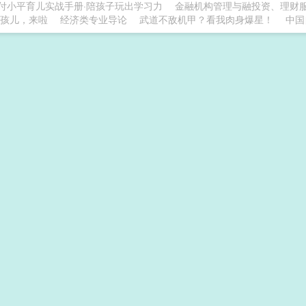
付小平育儿实战手册·陪孩子玩出学习力
金融机构管理与融投资、理财
孩儿，来啦
经济类专业导论
武道不敌机甲？看我肉身爆星！
中国