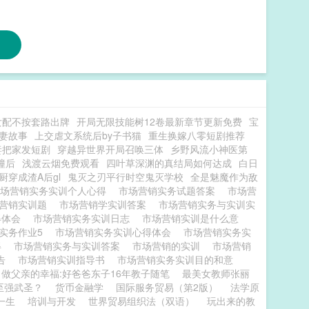
女配不按套路出牌
开局无限技能树12卷最新章节更新免费
宝
妻故事
上交虐文系统后by子书猫
重生换嫁八零短剧推荐
妻把家发短剧
穿越异世界开局召唤三体
乡野风流小神医第
撞后
浅渡云烟免费观看
四叶草深渊的真结局如何达成
白日
厨穿成渣A后gl
鬼灭之刃平行时空鬼灭学校
全是魅魔作为敌
市场营销实务实训个人心得
市场营销实务试题答案
市场营
场营销实训题
市场营销学实训答案
市场营销实务与实训实
得体会
市场营销实务实训日志
市场营销实训是什么意
实务作业5
市场营销实务实训心得体会
市场营销实务实
得
市场营销实务与实训答案
市场营销的实训
市场营销
报告
市场营销实训指导书
市场营销实务实训目的和意
做父亲的幸福:好爸爸东子16年教子随笔
最美女教师张丽
至强武圣？
货币金融学
国际服务贸易（第2版）
法学原
一生
培训与开发
世界贸易组织法（双语）
玩出来的教