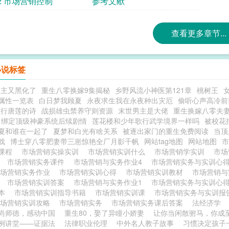
2 市场营销控制
参考文献
查看更多章节...
小说标签
男主又黑化了
重生八零换嫁9集揭秘
乡野风流小神医第121章
桃树王
属性一览表
白日梦我顾夏
永夜求生我在永夜种出灾厄
偷听心声高冷前
歌行唐莲的诗
战损雄虫禁养守则资源
末世男主是大佬
重生换嫁八零夫
绑定顶级神豪系统后续剧情
莲花楼和少年歌行武学境界一样吗
被校花
夏和谁在一起了
夏梦和白光有啥关系
被逐出家门的重生免费阅读
当顶
戏
博士穿八零肥妻带三崽惊艳全厂月影千帆
网站tag地图
网站地图
训课程
市场营销实操实训
市场营销实训什么
市场营销学实训
市
告
市场营销实务课件
市场营销与实务作业4
市场营销实务与实训心
市场营销实务作业
市场营销实训心得
市场营销实训教材
市场营销与
告
市场营销实训答案
市场营销与实务作业1
市场营销实务与实训心
课本
市场营销实训指导书籍
市场营销实训课
市场营销实务与实训
市场营销实训攻略
市场营销实务
市场营销实务课后答案
法经济学
尚师德，感动中国
重生80，娶了异瞳小娇妻
让你当闲散驸马，你成
例讲堂——证据法
法律职业伦理
中外名人教子故事
习惯决定孩子