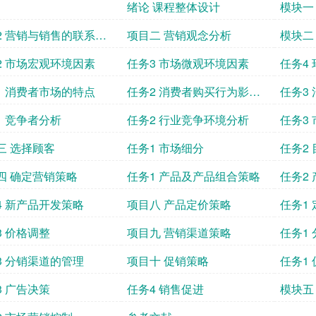
绪论 课程整体设计
模块一
的树立
2 营销与销售的联系与
项目二 营销观念分析
模块二
2 市场宏观环境因素
任务3 市场微观环境因素
任务4
1 消费者市场的特点
任务2 消费者购买行为影响
任务3
因素
1 竞争者分析
任务2 行业竞争环境分析
任务3
三 选择顾客
任务1 市场细分
任务2
四 确定营销策略
任务1 产品及产品组合策略
任务2
4 新产品开发策略
项目八 产品定价策略
任务1
3 价格调整
项目九 营销渠道策略
任务1
3 分销渠道的管理
项目十 促销策略
任务1
3 广告决策
任务4 销售促进
模块五