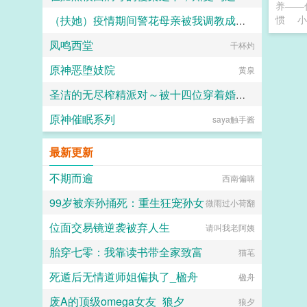
养——
惯
小
（扶她）疫情期间警花母亲被我调教成三洞全开的肉便器母狗
人头木321
凤鸣西堂
霜染official
千杯灼
原神恶堕妓院
黄泉
圣洁的无尽榨精派对～被十四位穿着婚纱的舰娘新娘们在教堂内献上身体的集体婚礼～
原神催眠系列
saya触手酱
火锅气候
最新更新
不期而逾
西南偏喃
99岁被亲孙捅死：重生狂宠孙女
微雨过小荷翻
位面交易镜逆袭被弃人生
请叫我老阿姨
胎穿七零：我靠读书带全家致富
猫芼
死遁后无情道师姐偏执了_楹舟
楹舟
废A的顶级omega女友_狼夕
狼夕