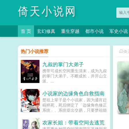
倚天小说网
首 页
玄幻修真
重生穿越
都市小说
军史小说
热门小说推荐
倚
九叔的掌门大弟子
携带可成长空间重生清末，成为九叔
的掌门大弟子。不断成长，并开山立
派。...
小说家的边缘角色自救指南
楚祖上辈子是个小说家，因为通宵赶
稿猝死，死后绑定了「边缘角色修正
系统」。系统提出交易，只要楚祖能
扮演并修正那些被读者讨厌的边缘角
色，他就能重获新生。楚祖改人设是
农家长姐：带着空间去逃荒
吧？老擅长了！第一本读者A你可以
逃荒重生种田空间团宠萌宝基建甜宠