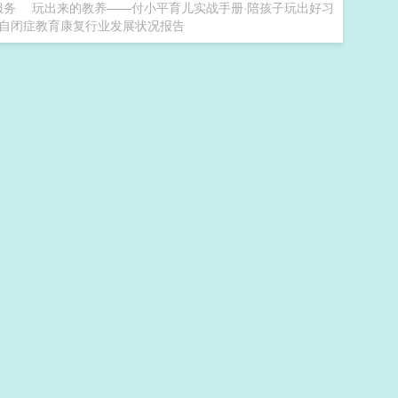
服务
玩出来的教养——付小平育儿实战手册·陪孩子玩出好习
自闭症教育康复行业发展状况报告