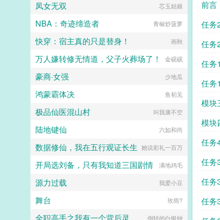
前言
凤女无双
芯玉姑娘
NBA：奇迹缔造者
任务
青椒炒菠萝
快穿：宿主真的只是替身！
区别
画秋
任务
万人嫌转修无情道，父子火葬场了！
金砚砚
任务
豪商·女强
少地瓜
任务
鸿蒙霸体决
鱼初见
模块
极品仙医混山村
叫我康不空
模块
陆地键仙
六如和尚
任务
数据修仙，我在五行观证长生
她说彩礼一百万
任务
开局选刘备，只有我知道三国剧情
满地鸡毛
任务
源力过载
我爱小豆
舞台
任务
玫雨?
全职高手之我有一个背后灵
倒转的白银钟