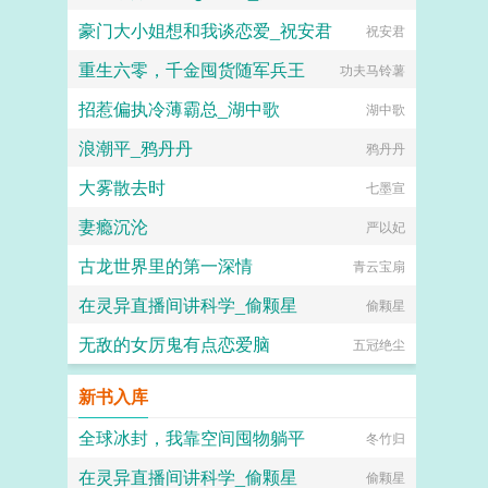
豪门大小姐想和我谈恋爱_祝安君
祝安君
重生六零，千金囤货随军兵王
功夫马铃薯
招惹偏执冷薄霸总_湖中歌
湖中歌
浪潮平_鸦丹丹
鸦丹丹
大雾散去时
七墨宣
妻瘾沉沦
严以妃
古龙世界里的第一深情
青云宝扇
在灵异直播间讲科学_偷颗星
偷颗星
无敌的女厉鬼有点恋爱脑
五冠绝尘
新书入库
全球冰封，我靠空间囤物躺平
冬竹归
在灵异直播间讲科学_偷颗星
偷颗星