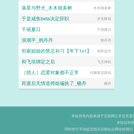
落星与野犬_木木很多树
木木很多树
于是咸鱼beta决定辞职
升失降得
千禧夏日
千禧夏日
浪潮平_鸦丹丹
鸦丹丹
邻家姐姐的禁忌补习【年下1v1】
色即是空
和飞坦绑定之后
飞天神枝
［猎人］恋爱对象都不正常
代糖葱花面包
死遁后无情道师姐偏执了_楹舟
楹舟
本站所有内容来源于互联网公开且无需登录
本站仅对
同时您可手动提交相关目标站点网址给我们