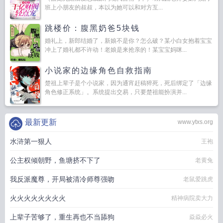
班上小朋友的叔叔，本以为她可以和对方互...
跳楼价：腹黑奶爸5块钱
婚礼上，新郎结婚了，新娘不是你？怎么破？某小白女抱着宝宝
冲上了婚礼都不许动！老娘是来抢亲的！某宝宝妈咪...
小说家的边缘角色自救指南
楚祖上辈子是个小说家，因为通宵赶稿猝死，死后绑定了「边缘
角色修正系统」。系统提出交易，只要楚祖能扮演并...
最新更新
www.ytxs.org
水浒第一狠人
王袍
公主权倾朝野，鱼塘挤不下了
老黄兔
我反派魔尊，开局被清冷师尊强吻
老鼠爱跳虎
火火火火火火火火
精神病院卖大力
上辈子苦够了，重生再也不当舔狗
焱焱必火