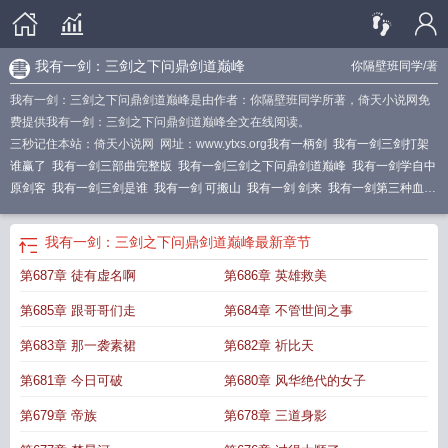
我有一剑：三剑之下问鼎剑道巅峰
你隔壁班同学
/著
我有一剑：三剑之下问鼎剑道巅峰是由作者：你隔壁班同学所著，倚天小说网免
费提供我有一剑：三剑之下问鼎剑道巅峰全文在线阅读。
三秒记住本站：倚天小说网 网址：www.ytxs.org
我有一柄剑
我有一剑三剑打架
谁赢了
我有一剑三部曲完整版
我有一剑三剑之下问鼎剑道巅峰
我有一剑学自中
原剑客
我有一剑三剑是谁
我有一剑 可搬山
我有一剑 剑来
我有一剑第三种血脉
是什么
我有一剑三部曲是哪三部
我有一剑学自中原剑客是出自哪一章
我有一剑
问长生
我有一剑那三本
我有一剑三剑实力境界
我有一剑三部
我有一剑中中的
我有一剑：三剑之下问鼎剑道巅峰
最新章节
三剑是谁
我有一剑可斩天
我有一剑中第三种血脉是什么
第687章 徒有虚名啊
第686章 英雄救美
第685章 跟哥哥们走
第684章 不管世间之事
第683章 那一袭素裙
第682章 祈比天
第681章 今日可破
第680章 风华绝代的女子
第679章 帝族
第678章 三道身影