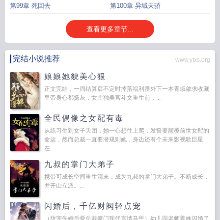
第99章 死回去
第100章 异域天骄
查看更多章节...
完结小说推荐
www.ytxs.org
娘娘她貌美心狠
正文完结，一周结算后不定时掉落福利番外下一本青蛾敛求收藏
皇帝身心都扬灰，女主独美宫斗文重生前，...
全民偶像之女配有毒
从练习生到女子天团，她一心想往上爬，发誓要颠覆前世女配的
命运，然而总裁一直要潜规则她，身边还有个未来影视歌巨星
在...
九叔的掌门大弟子
携带可成长空间重生清末，成为九叔的掌门大弟子。不断成长，
并开山立派。...
闪婚后，千亿财阀轻点宠
（甜宠先婚后爱总裁豪门现代言情马甲）幼儿园老师姜姝闪婚了