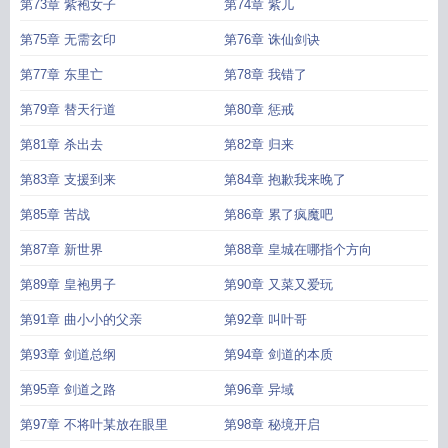
第73章 紫袍女子
第74章 紫儿
第75章 无需玄印
第76章 诛仙剑诀
第77章 东里亡
第78章 我错了
第79章 替天行道
第80章 惩戒
第81章 杀出去
第82章 归来
第83章 支援到来
第84章 抱歉我来晚了
第85章 苦战
第86章 累了疯魔吧
第87章 新世界
第88章 皇城在哪指个方向
第89章 皇袍男子
第90章 又菜又爱玩
第91章 曲小小的父亲
第92章 叫叶哥
第93章 剑道总纲
第94章 剑道的本质
第95章 剑道之路
第96章 异域
第97章 不将叶某放在眼里
第98章 秘境开启