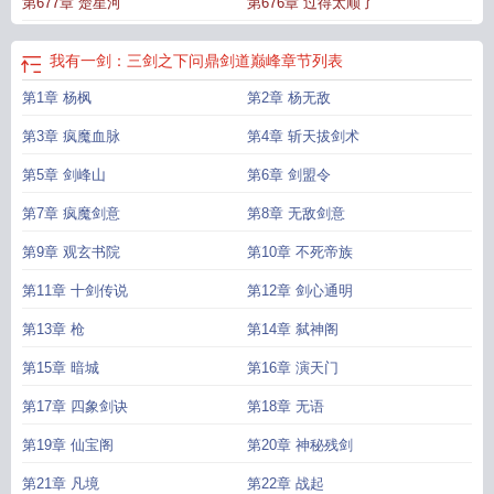
第677章 楚星河
第676章 过得太顺了
我有一剑：三剑之下问鼎剑道巅峰
章节列表
第1章 杨枫
第2章 杨无敌
第3章 疯魔血脉
第4章 斩天拔剑术
第5章 剑峰山
第6章 剑盟令
第7章 疯魔剑意
第8章 无敌剑意
第9章 观玄书院
第10章 不死帝族
第11章 十剑传说
第12章 剑心通明
第13章 枪
第14章 弑神阁
第15章 暗城
第16章 演天门
第17章 四象剑诀
第18章 无语
第19章 仙宝阁
第20章 神秘残剑
第21章 凡境
第22章 战起