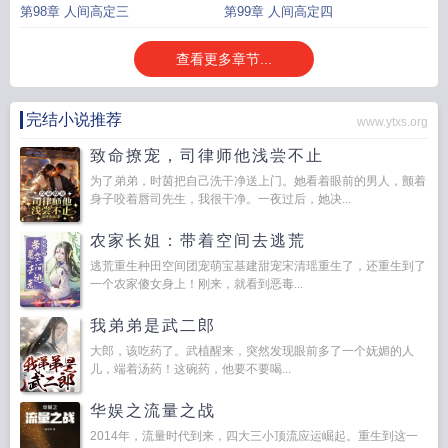
第98章 人间高定三
第99章 人间高定四
查看更多章节...
完结小说推荐
www.ytxs.org
致命撩宠，司律师他浅尝不止
为了弟弟，时茵把自己洗干净送上门。她看着眼前的男人，颤着
身子咬着唇司先生，我很干净。一夜过后，她决...
农家长姐：带着空间去逃荒
逃荒重生种田空间团宠萌宝基建甜宠宋清瑶重生了，还重生到了
一个农家傻女身上！刚来，就看到恶毒...
我弟弟是武二郎
大郎，该吃药了。武植醒来，突然发现眼前多了一个妩媚的人
儿，端着汤药！这碗药，他要不要喝...
华娱之流量之战
2014年，流量时代到来，四大三小顶流应运崛起。重生到这一