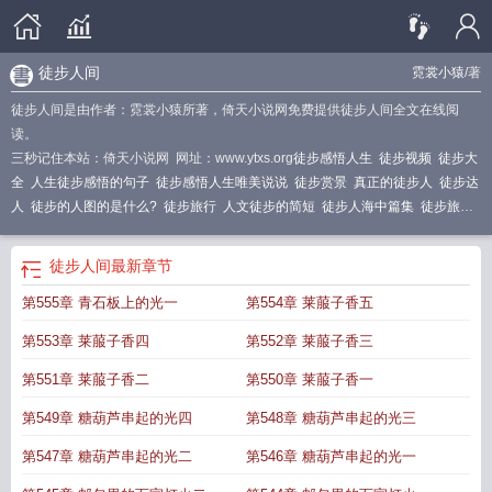
徒步人间
霓裳小猿
/著
徒步人间是由作者：霓裳小猿所著，倚天小说网免费提供徒步人间全文在线阅
读。
三秒记住本站：倚天小说网 网址：www.ytxs.org
徒步感悟人生
徒步视频
徒步大
全
人生徒步感悟的句子
徒步感悟人生唯美说说
徒步赏景
真正的徒步人
徒步达
人
徒步的人图的是什么?
徒步旅行
人文徒步的简短
徒步人海中篇集
徒步旅行
达人
徒步人海中篇
享受徒步
徒步人生户外俱乐部
徒步人物
徒步人生感悟经典
句子
徒步的人
人文徒步
徒步人生路
徒步美景
徒步j
徒步山间
徒步人生是啥
徒步人间
最新章节
意思
徒步之旅
徒步人生的意思
徒步啊
徒步 路线
徒步人海金句
徒步人海作
第555章 青石板上的光一
第554章 莱菔子香五
品
徒步风景
徒步人什么意思
山间徒步
徒步风光
徒步人生
第553章 莱菔子香四
第552章 莱菔子香三
第551章 莱菔子香二
第550章 莱菔子香一
第549章 糖葫芦串起的光四
第548章 糖葫芦串起的光三
第547章 糖葫芦串起的光二
第546章 糖葫芦串起的光一