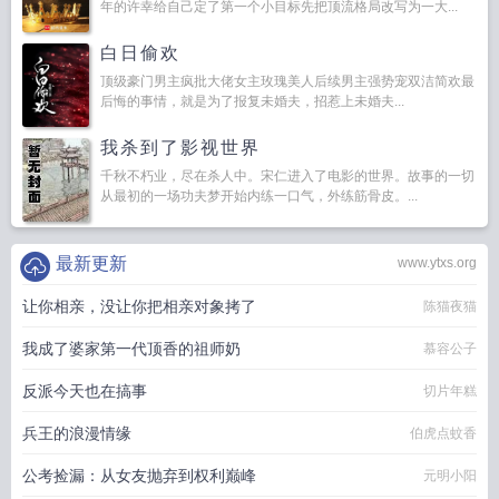
年的许幸给自己定了第一个小目标先把顶流格局改写为一大...
白日偷欢
顶级豪门男主疯批大佬女主玫瑰美人后续男主强势宠双洁简欢最
后悔的事情，就是为了报复未婚夫，招惹上未婚夫...
我杀到了影视世界
千秋不朽业，尽在杀人中。宋仁进入了电影的世界。故事的一切
从最初的一场功夫梦开始内练一口气，外练筋骨皮。...
最新更新
www.ytxs.org
让你相亲，没让你把相亲对象拷了
陈猫夜猫
我成了婆家第一代顶香的祖师奶
慕容公子
反派今天也在搞事
切片年糕
兵王的浪漫情缘
伯虎点蚊香
公考捡漏：从女友抛弃到权利巅峰
元明小阳