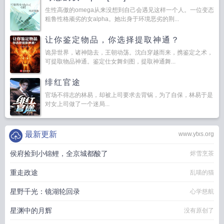
生性高傲的omega从来没想到自己会遇见这样一个人。一位变态
粗鲁性格顽劣的女alpha。她出身于环境恶劣的荆...
让你鉴定物品，你选择提取神通？
诡异世界，诸神隐去，王朝动荡。沈白穿越而来，携鉴定之术，
可提取物品神通。鉴定仕女舞剑图，提取神通舞...
绯红官途
官场不得志的林易，却被上司要求去背锅，为了自保，林易于是
对女上司做了一个迷局...
最新更新
www.ytxs.org
侯府捡到小锦鲤，全京城都酸了
烬雪烹茶
重走政途
乱喵的猫
星野千光：镜湖轮回录
心学慈航
星渊中的月辉
没有原创了