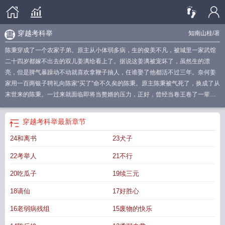
穿越考科举
知南山桂
/著
陈秉穿成了一个农家子弟。原主从小体弱多病，生的俊美不凡，被城里一家武馆
二十四岁都嫁不出去的双儿姜漓给看上了。据说这姜漓被宠坏了，虽然生的漂
亮，但是脾气暴躁动不动就喜欢拿鞭子抽人，任谁娶了他都活不过三年。奈何姜
家用一百两银子聘礼向陈家“买了”命不久矣的陈秉。原主陈秉被气死了，换成了从
末世来的陈秉。一过来就面临即将当赘婿的压力，正好，曾经当卷王卷了一辈子
的陈秉只想混吃等死。软饭，吃也吃的？成亲之初：姜漓：找个快死的，我要当
寡夫郎。结果他吐血吐的……三元及第了。初入朝堂：四朝元老霍首辅：一个快
穿越考科举
最新章节
死的状元，能有什么威胁？结果他吐血吐的……朝堂处处以他为精神领袖。大权
24和离书
23犬子
在握：皇帝：谈什么功高盖主……太医还是说他活不过三年？三年又三年……皇
帝：陈爱卿的三年，怕是比朕的国祚还长。太子太傅-帝师-镇国仙。陈秉：我真的
22考举人
21不行
想躺……
穿越考科举by知南山桂
穿越考科举知南山桂txt
穿越考科举桃花白茶
txt
穿越考科举桃花白茶TXT
穿越考科举by
穿越考科举 ai呀呀
穿越考科举的架
20吃瓜子
19续三元
空
穿越考科举 知南山桂 免费
穿越考科举桃花白茶
穿越考科举番外
穿越考科举
18谪仙
17好胜心
知南
穿越考科举百度
穿越考科举知南山桂全集
穿越考科举txt
穿越考科举完
结
穿越考科举桃花白茶番外
穿越考科举txt百度
穿越考科举的
穿越考科举 百
16老弱病残组
15废物的快乐
度
穿越考科举TXT
穿越考科举by知南山桂txt
穿越考科举爱看书的小哥
穿越考