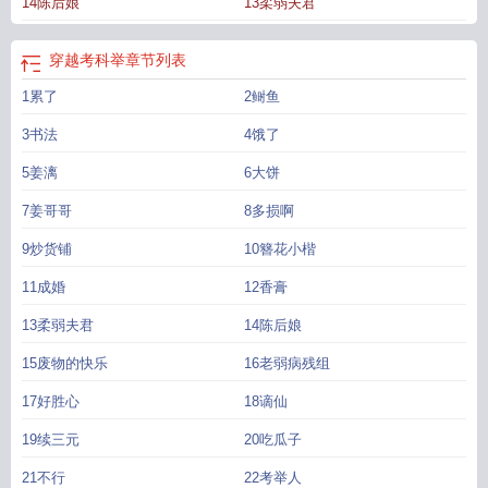
14陈后娘
13柔弱夫君
科举 桃花白茶
穿越考科举桃花白茶笔趣阁
穿越考科举txt知南山桂
穿越考科举
by桃花白茶
穿越考科举知南山桂百度
穿越考科举讲的什么
穿越考科举 知南山
桂
穿越考科举陈秉全文免费阅读
穿越考科举知南山桂免费
穿越考科举纪元全文
穿越考科举
章节列表
免费
穿越考科举粟银
穿越考科举byai呀呀
虾仁穿越考科举
大学生穿越考科
1累了
2鲥鱼
举
穿越考科举陈秉
穿越考科举的书推荐
纨绔公子穿越考科举
3书法
4饿了
5姜漓
6大饼
7姜哥哥
8多损啊
9炒货铺
10簪花小楷
11成婚
12香膏
13柔弱夫君
14陈后娘
15废物的快乐
16老弱病残组
17好胜心
18谪仙
19续三元
20吃瓜子
21不行
22考举人