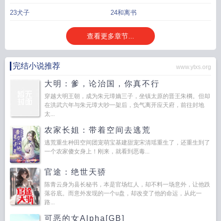
23犬子
24和离书
查看更多章节...
完结小说推荐
www.ytxs.org
大明：爹，论治国，你真不行
穿越大明王朝，成为朱元璋嫡三子，坐镇太原的晋王朱棡。但却
在洪武六年与朱元璋大吵一架后，负气离开应天府，前往封地
太...
农家长姐：带着空间去逃荒
逃荒重生种田空间团宠萌宝基建甜宠宋清瑶重生了，还重生到了
一个农家傻女身上！刚来，就看到恶毒...
官途：绝世天骄
陈青云身为县长秘书，本是官场红人，却不料一场意外，让他跌
落谷底。而意外发现的一个u盘，却改变了他的命运，从此一
路...
可恶的女Alpha[GB]