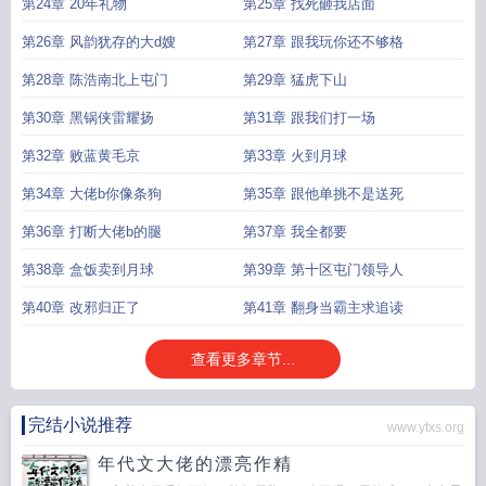
第24章 20年礼物
第25章 找死砸我店面
第26章 风韵犹存的大d嫂
第27章 跟我玩你还不够格
第28章 陈浩南北上屯门
第29章 猛虎下山
第30章 黑锅侠雷耀扬
第31章 跟我们打一场
第32章 败蓝黄毛京
第33章 火到月球
第34章 大佬b你像条狗
第35章 跟他单挑不是送死
第36章 打断大佬b的腿
第37章 我全都要
第38章 盒饭卖到月球
第39章 第十区屯门领导人
第40章 改邪归正了
第41章 翻身当霸主求追读
查看更多章节...
完结小说推荐
www.ytxs.org
年代文大佬的漂亮作精