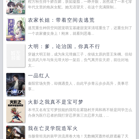
程方秋生得千娇百媚，肤如凝脂，一睁开眼，居然成了一本七零
年代文里的炮灰女配。她无语望天，在这个充满限制...
农家长姐：带着空间去逃荒
逃荒重生种田空间团宠萌宝基建甜宠宋清瑶重生了，还重生到了
一个农家傻女身上！刚来，就看到恶毒...
大明：爹，论治国，你真不行
穿越大明王朝，成为朱元璋嫡三子，坐镇太原的晋王朱棡。但却
在洪武六年与朱元璋大吵一架后，负气离开应天府，前往封地
太...
一品红人
秦阳官场失势，却偶遇贵人，自此平步青云步步高升，美事尽
享...
火影之我真不是宝可梦
本书又名有宝可梦技能的我苟在雾隐村开局和再不斩是同学怎么
办身为医疗忍者的我打穿忍界第三次忍界大战，...
我在亡灵学院造军火
当骸骨坦克的装甲洪流席卷大地！无数幽冥轰炸机群遮蔽了天