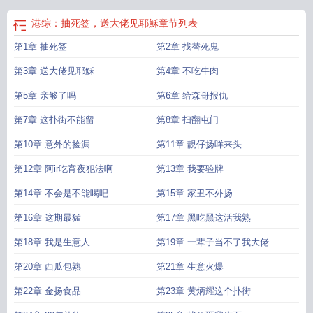
港综：抽死签，送大佬见耶穌
章节列表
第1章 抽死签
第2章 找替死鬼
第3章 送大佬见耶穌
第4章 不吃牛肉
第5章 亲够了吗
第6章 给森哥报仇
第7章 这扑街不能留
第8章 扫翻屯门
第10章 意外的捡漏
第11章 靚仔扬咩来头
第12章 阿ir吃宵夜犯法啊
第13章 我要验牌
第14章 不会是不能喝吧
第15章 家丑不外扬
第16章 这期最猛
第17章 黑吃黑这活我熟
第18章 我是生意人
第19章 一辈子当不了我大佬
第20章 西瓜包熟
第21章 生意火爆
第22章 金扬食品
第23章 黄炳耀这个扑街