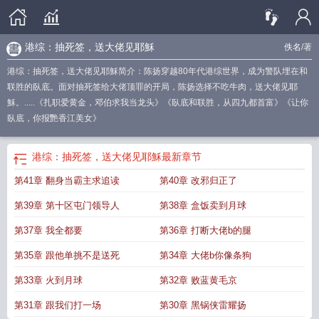
港综：抽死签，送大佬见耶穌
佚名
/著
港综：抽死签，送大佬见耶穌简介：陈扬穿越80年代港综世界，成为警队埋在和
联胜的臥底。面对抽死签给大佬顶罪的开局，陈扬选择不吃牛肉，送大佬见耶
穌。.....《扎职爱黄金，邓伯求我当龙头》《臥底和联胜，从四九都首富》《让你
臥底，你报艷香江美女》
港综：抽死签，送大佬见耶穌
最新章节
第41章 翻身当霸主求追读
第40章 改邪归正了
第39章 第十区屯门领导人
第38章 盒饭卖到月球
第37章 我全都要
第36章 打断大佬b的腿
第35章 跟他单挑不是送死
第34章 大佬b你像条狗
第33章 火到月球
第32章 败蓝黄毛京
第31章 跟我们打一场
第30章 黑锅侠雷耀扬