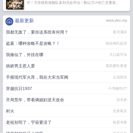
空！灭世级死海舰队多到无处停泊！数以万计的亡灵重装...
最新更新
www.ytxs.org
我都无敌了，要你这系统有何用？
星河满目
盗墓：哪种攻略不是攻略？！
钮祜禄氏起灵
我修仙了，外挂在哪
大口旋可乐
病娇男主惹人爱
茉莉爱吃青茶
手握现代军火库，我在大宋当军阀
云浅瑶光
穿越抗日1937
小书僮9527
开局荒年，带着俩媳妇逆天改命
花无炎
村火
无骨凤爪
老祖别苟了，宇宙要没了
拆蛋专家