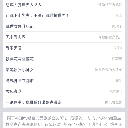
想成为异世界大圣人
弹断弦琴诉离殇
让你下山娶妻，不是让你震惊世界！
秋水
乱世女婢升职记
阿欣丫
无主香火界
奔放的程序员、
邪眼天君
浪子q
彼岸花与雪莲花
洋草果
腹黑嚣张小神女
喵里喵气的大脸猫
透视神医在都市
花生
玄镜高悬
混沌核心
一纸休书，疯批揣娃带娘家暴富
两只吞金兽
丙丁神通by断金刀无删减全文阅读
最强的二人
资本家小姐重生
搬空家产去海岛短剧
钗黛超话
炮灰他不想活了讲的什么
惊帝王