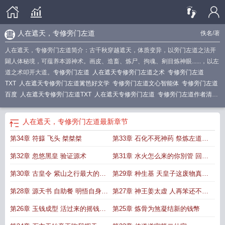
人在遮天，专修旁门左道
佚名
/著
人在遮天，专修旁门左道简介：古千秋穿越遮天，体质变异，以旁门左道之法开
闢人体秘境，可蕴养本源神术。画皮、造畜、炼尸、拘魂、剜目炼神眼......，以左
道之术叩开大道。
专修旁门左道
人在遮天专修旁门左道之术
专修旁门左道
TXT
人在遮天专修旁门左道篱笆好文学
专修旁门左道文心智能体
专修旁门左道
百度
人在遮天专修旁门左道TXT
人在遮天专修旁门左道
专修旁门左道作者清风
逐白云
人在遮天专修旁门左道古千秋
专修旁门左道92yanqing
专修旁门左道 清
风逐白云
专修旁门左道笔趣阁
专修旁门左道3qdu
人在遮天专修旁门左道剧
人在遮天，专修旁门左道
最新章节
情
专修旁门左道最
人在遮天专修旁门左道解析
第34章 符籙 飞头 桀桀桀
第33章 石化不死神药 祭炼左道之
法
第32章 忽悠黑皇 验证源术
第31章 水火怎么来的你別管 回归
石寨
第30章 古皇令 紫山之行最大的收
第29章 种生基 天皇子这废物真该
穫 说谢谢
死 救人於水火
第28章 源天书 自助餐 明悟自身旁
第27章 神王姜太虚 人再笨还不能
门左道的大道方向
一次学会斗字秘
第26章 玉钱成型 活过来的摇钱树
第25章 炼骨为煞凝结新的钱幣
不折寿算什么旁门左道