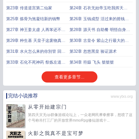
说什么
第23章 传道道宫第二仙家
第24章 石衣无始帝玉吃我挥天披
风
第25章 炼骨为煞凝结新的钱幣
第26章 玉钱成型 活过来的摇钱树
不折寿算什么旁门左道
第27章 神王姜太虚 人再笨还不能
第28章 源天书 自助餐 明悟自身旁
一次学会斗字秘
门左道的大道方向
第29章 种生基 天皇子这废物真该
第30章 古皇令 紫山之行最大的收
死 救人於水火
穫 说谢谢
第31章 水火怎么来的你別管 回归
第32章 忽悠黑皇 验证源术
石寨
第33章 石化不死神药 祭炼左道之
第34章 符籙 飞头 桀桀桀
法
查看更多章节...
完结小说推荐
www.ytxs.org
从零开始建宗门
第四天灾无cp群像游戏论坛上，一众老网民摩拳擦掌，怒喷了这
个号称吊打三厂的开放世界mmoRpg修仙游戏十...
火影之我真不是宝可梦