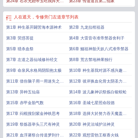
第24章 石衣无始帝玉吃我挥天披
第23章 传道道宫第二仙家
风
人在遮天，专修旁门左道
章节列表
第1章 种生基开闢苦海本源神术
第2章 九龙拉棺祖器
第3章 荧惑菩提
第4章 大雷音寺准帝禁器舍利子
第5章 猎杀血祭
第6章 鱷祖神胎天妖八式准帝禁器
第7章 左道之器仙域修补经文
第8章 荒古禁地神果独行
第9章 命泉风水格局阴阳抱太极
第10章 种生基我对源不感兴趣神
桥
第11章 借你脑子用一用迷失之祸
第12章 彼岸换血化骨太阴圣力破
登临彼岸
入道宫的左道之术
第13章 异种五仙庙
第14章 波儿象神识祭炼白银蜈蚣
第15章 赤甲金胎气数
第16章 圣城七星照命段德
第17章 闷棍搜刮紫金神铁思考
第18章 选择大於努力吞天魔盖发
狂的段德
第19章 祭炼器举头三尺有神灵
第20章 神灵法域护法神灵
第21章 血浮屠祭台传道梦到什么
第22章 观想雷勃王枢香火钱