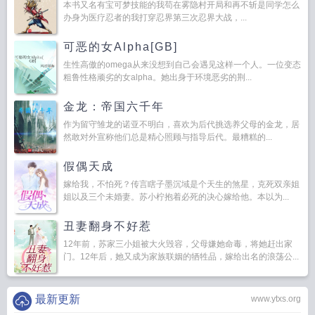
本书又名有宝可梦技能的我苟在雾隐村开局和再不斩是同学怎么
办身为医疗忍者的我打穿忍界第三次忍界大战，...
可恶的女Alpha[GB]
生性高傲的omega从来没想到自己会遇见这样一个人。一位变态
粗鲁性格顽劣的女alpha。她出身于环境恶劣的荆...
金龙：帝国六千年
作为留守雏龙的诺亚不明白，喜欢为后代挑选养父母的金龙，居
然敢对外宣称他们总是精心照顾与指导后代。最糟糕的...
假偶天成
嫁给我，不怕死？传言瞎子墨沉域是个天生的煞星，克死双亲姐
姐以及三个未婚妻。苏小柠抱着必死的决心嫁给他。本以为...
丑妻翻身不好惹
12年前，苏家三小姐被大火毁容，父母嫌她命毒，将她赶出家
门。12年后，她又成为家族联姻的牺牲品，嫁给出名的浪荡公...
最新更新
www.ytxs.org