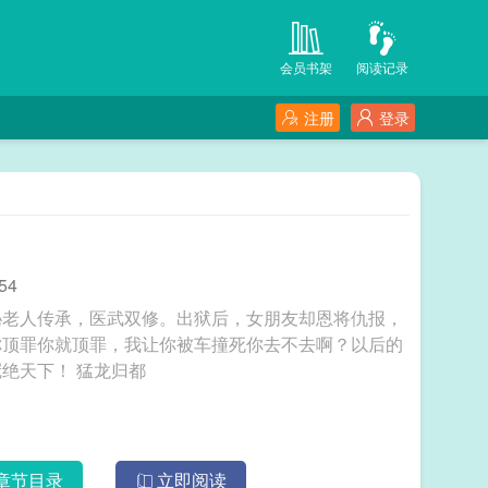
会员书架
阅读记录
注册
登录
54
秘老人传承，医武双修。出狱后，女朋友却恩将仇报，
你顶罪你就顶罪，我让你被车撞死你去不去啊？以后的
我，你高攀不起！殊不知，此时的徐云，早已冠绝天下！ 猛龙归都
章节目录
立即阅读