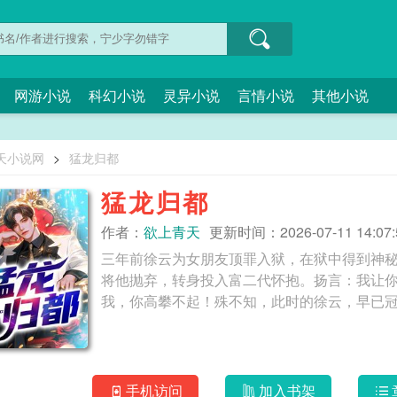
网游小说
科幻小说
灵异小说
言情小说
其他小说
天小说网
>
猛龙归都
猛龙归都
作者：
欲上青天
更新时间：2026-07-11 14:07:
三年前徐云为女朋友顶罪入狱，在狱中得到神
将他抛弃，转身投入富二代怀抱。扬言：我让
手机访问
加入书架