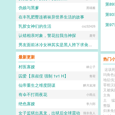
第89
伪娘与黑爹
黑喵酱
第93
在丰乳肥臀连裤袜异世界生活的故事
第97
乳胶女神们的生活
cxz32426
情话微甜
认错相亲对象，警花拉我当神探
鹿哥
男友面前冰冷女神其实是黑人胯下求肏求受孕的媚黑母狗、直播放送女神被黑人爆肏！
触手君
最新更新
热门
村医寡嫂
林公子
这该死
玛角色
囚爱【亲叔侄 强制 1v1 H】
青荷
地征伐
仙帝重生之维度阴谋
零糙汉
醉月岚湖
又被疯
有伞不打雨夜花
小雨点
主角
土
绝色寡嫂
李六郎
整版
归来免
女子监狱出真龙，出狱后全球震动
我非良人