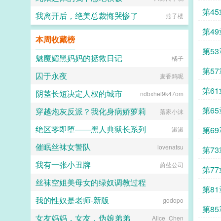
骚大将军x骄扬富贵小少爷被老婆倒
第45
追又放弃，将军等会，小祖宗哎！■
我离开后，绝美总裁悔哭惨了
燕子楼
东幻众神审判日疯批大佬x高冷之花
为神清路的蓝星5s指挥长军官权昼，
第49
本周收藏榜
遇到一个顶级疯批罪犯。想杀我？试
试接吻吗？■现耽第13个治疗师狂躁
第53
失眠的霸总，被手段高超的pua心理
魅魔媚黑妈妈的拯救日记
橘子
治疗师狠狠拿捏。老婆把我的精神病
第57
治成了恋爱脑...
囚于永夜
麦香鸡呢
第61
阴茎长短决定人权的城市
ndbxhel9k47om
第65
穿越炮灰反派？我化身病娇萝莉
落家小沫
绝区零即堕——黑人典狱长系列
第69
淑淑
催眠丝袜女警队
lovenatsu
第73
我有一张小丑牌
蔚蓝公司
第77
丝袜空姐美母女的绿奴调教过程
第81
我的性奴是老师-新版
Drowning Ocean
godopo
第85
女友妈妈，女友，伪娘弟弟
Alice_Chen