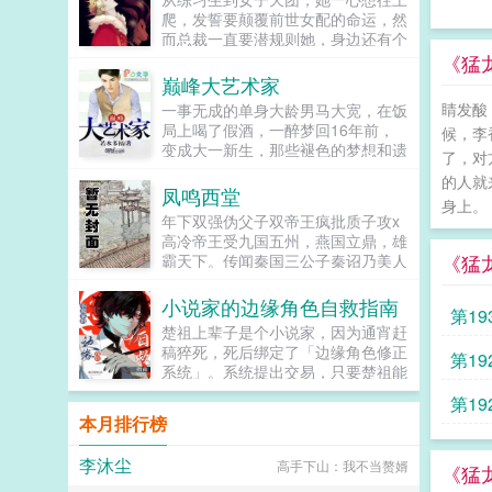
爬，发誓要颠覆前世女配的命运，然
而总裁一直要潜规则她，身边还有个
未来影视歌巨星在作妖！！！...
《猛龙
巅峰大艺术家
睛发酸
一事无成的单身大龄男马大宽，在饭
局上喝了假酒，一醉梦回16年前，
候，李
变成大一新生，那些褪色的梦想和遗
了，对
憾，终于有了大展拳脚的机会。当画
的人就
家，做导演，收藏古玩字画，...
凤鸣西堂
身上。
年下双强伪父子双帝王疯批质子攻x
高冷帝王受九国五州，燕国立鼎，雄
《猛
霸天下。传闻秦国三公子秦诏乃美人
之子，最不得宠。秦国式微，为表忠
心，便将他送去燕国作质子。几渡春
小说家的边缘角色自救指南
第19
秋，万里霜寒。秦诏乖顺，颇得燕王
楚祖上辈子是个小说家，因为通宵赶
宠溺，于及冠年放他归去。哪知三个
稿猝死，死后绑定了「边缘角色修正
第19
月后，他竟扫平障碍，弑父即位。自
系统」。系统提出交易，只要楚祖能
此后狼子野心，昭然若揭三载风云变
扮演并修正那些被读者讨厌的边缘角
幻，他荡平七国，强灭五州，将河山
第19
色，他就能重获新生。楚祖改人设是
归化为一，却将精兵对准燕国。强破
本月排行榜
吧？老擅长了！第一本读者A你可以
宫门之日，未杀一名俘虏，未夺半只
让反派降智，但你最好不要做梦觉得
鸡犬。燕王端坐，临视睥睨，不怒而
李沐尘
高手下山：我不当赘婿
读者也会降智，很难懂吗？还是读者
《猛
自威。二人对上视线，促狭中带着几
A靠靠靠！早说是大佬的局中局中局