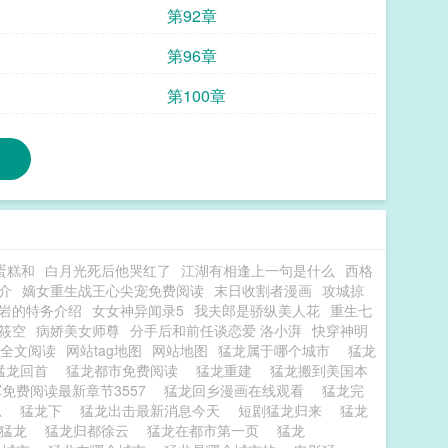
第92章
第96章
第100章
蛋糕和
白月光死后他哭红了
江湖有相逢上一句是什么
西格
介
嫡女重生战王心尖宠免费阅读
末日收割者漫画
攻城掠
岩的特务介绍
女女神异闻录5
我夫郎是骄纵美人花
重生七
筱空
病娇美女师尊
分手后和前任谈恋爱 洛小湃
快穿神明
全文阅读
网站tag地图
网站地图
猛龙属于哪个城市
猛龙
猛龙回首
猛龙都市免费阅读
猛龙重建
猛龙搬到美国本
免费阅读最新章节3557
猛龙回乡漫画在线观看
猛龙完
思
猛龙下
猛龙出击最新消息今天
短剧猛龙归来
猛龙
是猛龙
猛龙归都徐云
猛龙在都市第一页
猛龙