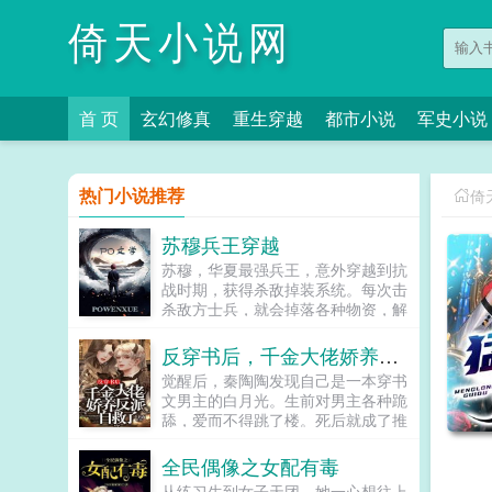
倚天小说网
首 页
玄幻修真
重生穿越
都市小说
军史小说
热门小说推荐
倚
苏穆兵王穿越
苏穆，华夏最强兵王，意外穿越到抗
战时期，获得杀敌掉装系统。每次击
杀敌方士兵，就会掉落各种物资，解
锁成就，更能得到系统丰厚的奖励。
系统提示恭喜宿主击杀敌方士...
反穿书后，千金大佬娇养反派自救了
觉醒后，秦陶陶发现自己是一本穿书
文男主的白月光。生前对男主各种跪
舔，爱而不得跳了楼。死后就成了推
动男女主感情戏工具人，被频频鞭
尸。秦家大小姐不干了！马上开启
全民偶像之女配有毒
王...
从练习生到女子天团，她一心想往上