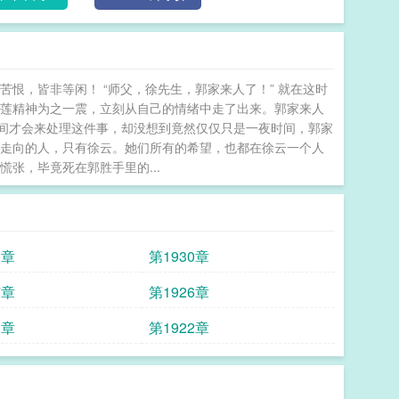
恨，皆非等闲！ “师父，徐先生，郭家来人了！” 就在这时
红莲精神为之一震，立刻从自己的情绪中走了出来。郭家来人
间才会来处理这件事，却没想到竟然仅仅只是一夜时间，郭家
局走向的人，只有徐云。她们所有的希望，也都在徐云一个人
慌张，毕竟死在郭胜手里的...
1章
第1930章
7章
第1926章
3章
第1922章