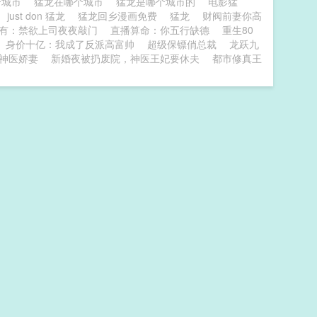
个城市
猛龙在哪个城市
猛龙是哪个城市的
电影猛
just don 猛龙
猛龙回乡漫画免费
猛龙
财阀前妻你高
有：禁欲上司夜夜敲门
直播算命：你五行缺德
重生80
身价十亿：我成了反派高富帅
超级保镖俏总裁
龙跃九
神医娇妻
新婚夜被扔废院，神医王妃要休夫
都市修真王