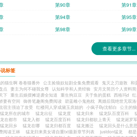
章
第90章
第91章
章
第94章
第95章
章
第98章
第99章
查看更多章节...
小说标签
的猫生啊 卷卷猫番外
公主捡狼奴短剧全集免费观看
鬼灭之刃遊敦
和
盘点
妻主为何不碰我女尊
认知科学和人类经验
安月文简历个人资料简
天下
重生后娘摆摊逆袭全知道
重生狗豆豆
关于鱼的蛋糕
西格玛d
红
娇妻有空间
御兽笔趣阁免费阅读
碧蓝雌小鬼抱枕
离婚后我绝世无双洛
批宿主强迫了攻受
红楼同人穿成黛玉庶姐的
小疯子By沈郁白
公主的狼
猛龙所在的城市
猛龙出征
猛龙度
猛龙归来
猛龙队百度百科
猛龙在都市
猛龙入都
猛龙百度百科
猛龙归都欲上青天
猛龙诞罗军
猛龙回乡
猛龙在哪
猛龙归都百度
猛龙搬迁
猛龙回头是什么意
费阅读王林
猛龙归来美女请自重txt最新章节列表
justdon猛龙
都