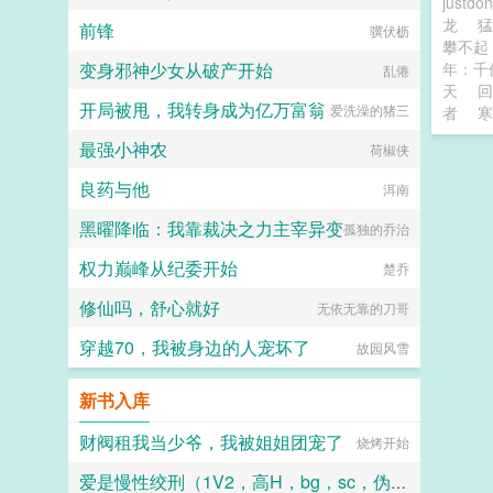
justd
龙
前锋
骥伏枥
攀不起
变身邪神少女从破产开始
年：千
乱倦
天
回
开局被甩，我转身成为亿万富翁
爱洗澡的猪三
者
寒
最强小神农
荷椒侠
良药与他
洱南
黑曜降临：我靠裁决之力主宰异变
孤独的乔治
权力巅峰从纪委开始
楚乔
修仙吗，舒心就好
无依无靠的刀哥
穿越70，我被身边的人宠坏了
故园风雪
新书入库
财阀租我当少爷，我被姐姐团宠了
烧烤开始
爱是慢性绞刑（1V2，高H，bg，sc，伪骨科）