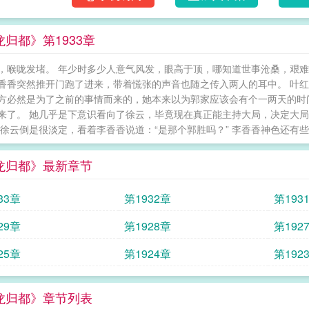
归都》第1933章
，喉咙发堵。 年少时多少人意气风发，眼高于顶，哪知道世事沧桑，艰难苦
香香突然推开门跑了进来，带着慌张的声音也随之传入两人的耳中。 叶
方必然是为了之前的事情而来的，她本来以为郭家应该会有个一两天的时
来了。 她几乎是下意识看向了徐云，毕竟现在真正能主持大局，决定大
 徐云倒是很淡定，看着李香香说道：“是那个郭胜吗？” 李香香神色还有些
龙归都》最新章节
33章
第1932章
第193
29章
第1928章
第192
25章
第1924章
第192
龙归都》章节列表