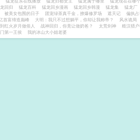
on
猛龙征东在线播放
猛龙归都女主
猛龙属于哪里
猛龙现在在哪
猛龙回归
猛龙百科
猛龙回乡漫画
猛龙回乡韩漫
猛龙集
猛龙厂
被美女包围的日子
团宠绿茶真千金，撩爆修罗场
遮天记
偏执占
亿首富缔造巅峰
大明：我只不过想躺平，你却让我称帝？
风水诡局
到红火岁月做俗人
战神回归，你竟让做奶爸？
太荒剑神
糙汉猎户
门第一王侯
我的冰山大小姐老婆