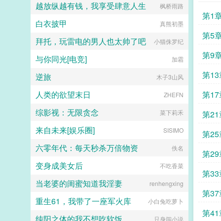
分挑衅，金阶玉殿便生了寒。那凤目
越放纵越有钱，我享受肆意人生
枫桥雨路
啊！！祖爹！对不起！是我说话太大
微眯，仍循着旧日称呼，质问声凛
第1
声了！！第二本读者B狗塑适可而
冽，吾儿，如今可要杀了寡人？秦诏
白衣披甲
真熊初墨
止，就算你重复强调五百次他是可爱
俯身，骤然折膝跪了下去往日隐忍换
狗狗，但我只看到了一只舔狗，还是
第5
作桀骜，锋锐眉眼经年淬炼，越发显
拜托，玩雷电的男人也太帅了吧
小猫侏罗纪
不会汪汪叫的那种。还是读者B起猛
得狠厉，但唇角柔情却化作了一抹
了，看到无敌阳光开朗大狗狗了，哪
第9
笑，未免舍不得。哦？宫城十里，凤
与你同光[电竞]
加霜
里能领养，阿祖！我也要养阿祖！！
冠霞帔，金银珠玉贯满箱，另有玺印
第三本读者C作者生活这么不如意，
一枚，权作信礼。儿臣秦诏笑的璀
第13
逆旅
木子3山风
一定要搞这么五毒俱全的角色？写不
璨，忽又改了口，朕，是来迎娶您回
出来东西找个班上吧。还是读者
家的。前期日常卖惨求宠博取父王怜
人类的欲望末日
第17
ZHEFN
CMD，祖神，我可真该死啊！第四
爱的质子攻x每天外冷内热宠溺带娃
本第五本第六本楚祖怎么样，虽然演
的后爹受后期装乖假寐豺狼帝王攻x
综影视：无限贪念
菜下莉禾
第21
的一般，但我改得还行吧？系统你知
高冷美强囚凤帝王受食用注意■时代
道什么叫边缘角色吗？人气大爆角色
架春秋平行时期，称呼及势力地图有
来自未来[娱乐圈]
SISIMO
算什么边缘角色啊！！！TIPS12100
第25
私设。双方无任何亲缘关系，质子到
存稿箱吐章节，偶尔抽空改错字2警
他国后，称国君为父王。■端水互宠
六零年代：每天秒杀万倍物资
佚名
惕祖哥感情牌，他是个狠人3wb短不
第29
相爱相杀年龄差7岁年下强强身心
拉揪，随机掉落祖哥CG4论坛都会标
1v1欢迎收藏作者鞠躬jpg其他预收
变身成美女后
不吃香菜
注发言时间，精确到秒，有用5是想
（作者广告位3啵啵）■古耽戎马踏
第33
简单尝试各种题材的产物，专栏预收
秋棠心狠手辣权臣攻x老谋深算谋士
当老婆的闺蜜知道我淫妻
renhengxing
有各个题材，收收菜呗w...
受权臣技能之伺候娇生惯养的公子哥
第37
儿。■古耽照我满怀冰雪忠犬糙汉暗
重生61，我带了一座军火库
小白兔吃萝卜
卫攻x狠戾变态王爷受被王爷一个巴
第41
掌扇爽了。■古耽误我秦楼约高冷闷
纯阳之体的我不想吃软饭
只身闯小说