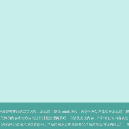
即可获取的网页内容，本站爬虫遵循robots协议，若您的网站不希望被本站爬虫抓取，可
抓取到的内容由程序自动进行排版处理再展现，不涉及更改内容，不针对任何内容表述
（站点内容必须允许游客访问，本站爬虫不会抓取需要登录后才展现内容的站点），