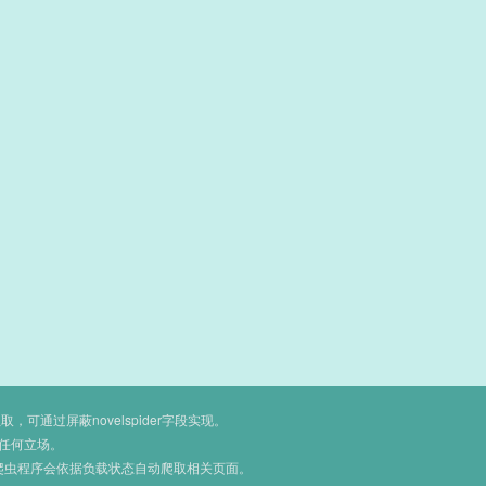
通过屏蔽novelspider字段实现。
任何立场。
爬虫程序会依据负载状态自动爬取相关页面。