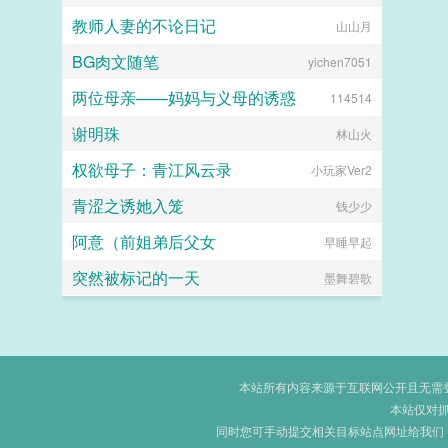
教师人妻的不论日记
山山月
龙华
BG肉文随笔
yichen7051
两位母亲——妈妈与义母的诱惑
114514
谢明珠
林山火
权欲母子：青江风云录
小玩家Ver2
青涩之诱她入笼
钱少少
阿意（前姐弟后父女
早睡早起
突然被标记的一天
墨舞碧歌
本站所有内容来源于互联网公开且无需登录
本站仅对
同时您可手动提交相关目标站点网址给我们