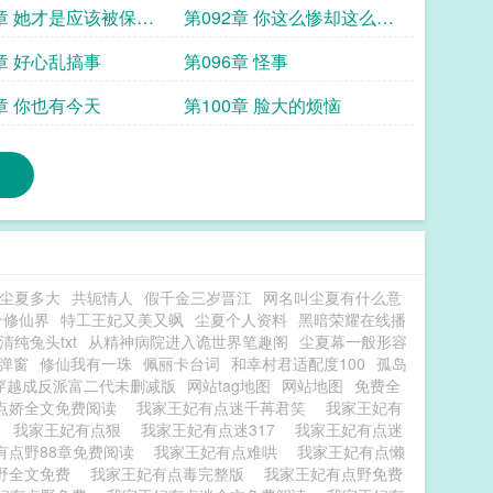
1章 她才是应该被保护
第092章 你这么惨却这么心
安理得
5章 好心乱搞事
第096章 怪事
9章 你也有今天
第100章 脸大的烦恼
尘夏多大
共轭情人
假千金三岁晋江
网名叫尘夏有什么意
个修仙界
特工王妃又美又飒
尘夏个人资料
黑暗荣耀在线播
清纯兔头txt
从精神病院进入诡世界笔趣阁
尘夏幕一般形容
弹窗
修仙我有一珠
佩丽卡台词
和幸村君适配度100
孤岛
穿越成反派富二代未删减版
网站tag地图
网站地图
免费全
点娇全文免费阅读
我家王妃有点迷千苒君笑
我家王妃有
萌
我家王妃有点狠
我家王妃有点迷317
我家王妃有点迷
有点野88章免费阅读
我家王妃有点难哄
我家王妃有点懒
野全文免费
我家王妃有点毒完整版
我家王妃有点野免费