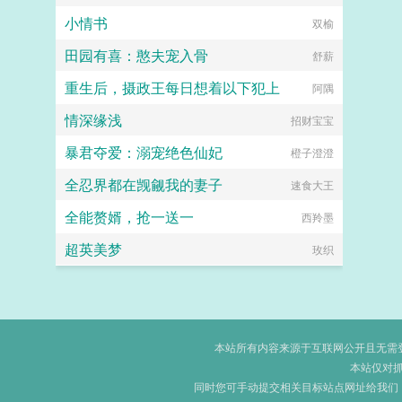
小情书
小怪兽
双榆
田园有喜：憨夫宠入骨
舒薪
重生后，摄政王每日想着以下犯上
阿隅
情深缘浅
招财宝宝
暴君夺爱：溺宠绝色仙妃
橙子澄澄
全忍界都在觊觎我的妻子
速食大王
全能赘婿，抢一送一
西羚墨
超英美梦
玫织
本站所有内容来源于互联网公开且无需登录
本站仅对
同时您可手动提交相关目标站点网址给我们