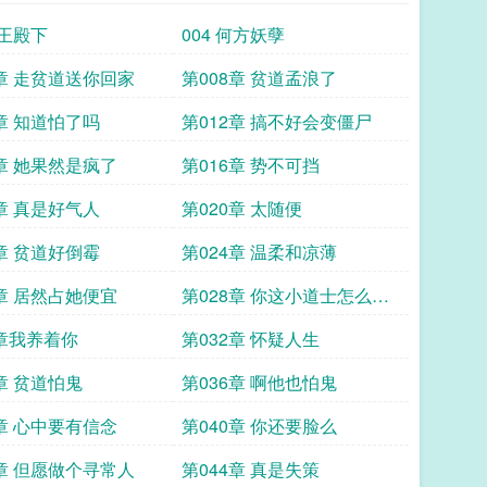
战王殿下
004 何方妖孽
7章 走贫道送你回家
第008章 贫道孟浪了
1章 知道怕了吗
第012章 搞不好会变僵尸
5章 她果然是疯了
第016章 势不可挡
9章 真是好气人
第020章 太随便
3章 贫道好倒霉
第024章 温柔和凉薄
7章 居然占她便宜
第028章 你这小道士怎么这
样
1章我养着你
第032章 怀疑人生
章 贫道怕鬼
第036章 啊他也怕鬼
9章 心中要有信念
第040章 你还要脸么
3章 但愿做个寻常人
第044章 真是失策