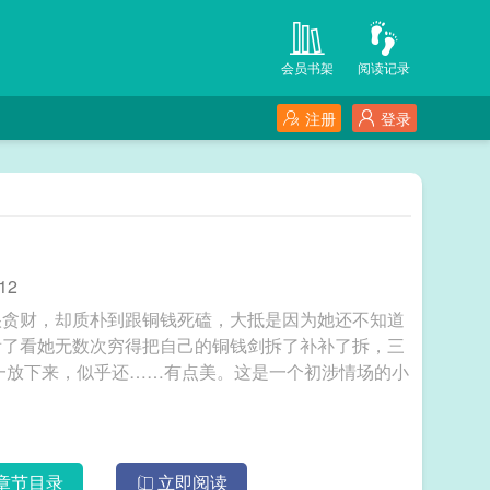
会员书架
阅读记录
注册
登录
12
很贪财，却质朴到跟铜钱死磕，大抵是因为她还不知道
看了看她无数次穷得把自己的铜钱剑拆了补补了拆，三
一放下来，似乎还……有点美。这是一个初涉情场的小
章节目录
立即阅读