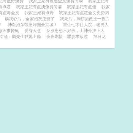
妃有点野免费
我家王妃有点迷全文免费阅读
我家王妃有
有点娇
我家王妃有点拽免费阅读
我家王妃有点傻
我家
有点毒全文
我家王妃有点野
我家王妃有点狂全文免费阅
读我心后，全家炮灰逆袭了
我死后，病娇摄政王一夜白
！
神医娘亲带崽炸翻全京城！
重生七零住大院，老男人
每天被撩疯
爱有天意
反派崽崽不好养，山神外挂上大
汹涌：周先生黏她上瘾
夜夜燃情：罪妻求放过
旭日龙