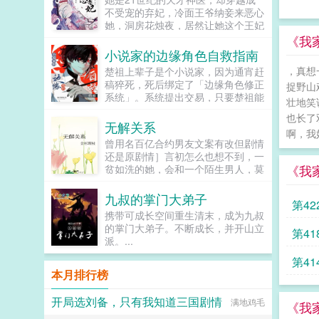
龙傲天男主我知道是我配不上你，但
不受宠的弃妃，冷面王爷纳妾来恶心
我在你身边鞍前马后了五百年，饭给
她，洞房花烛夜，居然让她这个王妃
你做，衣服给你买，天材地宝为你
去伺候，想羞辱她是吧？行啊！她拿
《我
抢，你特么能不能看我一眼？...
着几面旗子，对着床头摇旗呐...
小说家的边缘角色自救指南
，真想
楚祖上辈子是个小说家，因为通宵赶
稿猝死，死后绑定了「边缘角色修正
捉野山
系统」。系统提出交易，只要楚祖能
壮地笑
扮演并修正那些被读者讨厌的边缘角
也长了
色，他就能重获新生。楚祖改人设是
无解关系
啊，我
吧？老擅长了！第一本读者A你可以
曾用名百亿合约男友文案有改但剧情
让反派降智，但你最好不要做梦觉得
还是原剧情］言初怎么也想不到，一
读者也会降智，很难懂吗？还是读者
《我
贫如洗的她，会和一个陌生男人，莫
A靠靠靠！早说是大佬的局中局中局
名其妙地绑定了一场为期365天的财
啊！！祖爹！对不起！是我说话太大
富交换。说白了就是他的钱进了她账
九叔的掌门大弟子
声了！！第二本读者B狗塑适可而
第4
户，她的钱进了他账户还转！不！
止，就算你重复强调五百次他是可爱
携带可成长空间重生清末，成为九叔
回！去！好消息对方是陆洺执，陆氏
狗狗，但我只看到了一只舔狗，还是
的掌门大弟子。不断成长，并开山立
第4
集团太子爷，多金，年轻，人还帅。
不会汪汪叫的那种。还是读者B起猛
派。...
坏消息这人脾气差，控制欲强，还打
了，看到无敌阳光开朗大狗狗了，哪
算趁机和她来场合约恋爱。...
第4
里能领养，阿祖！我也要养阿祖！！
本月排行榜
第三本读者C作者生活这么不如意，
一定要搞这么五毒俱全的角色？写不
开局选刘备，只有我知道三国剧情
出来东西找个班上吧。还是读者
满地鸡毛
《我
CMD，祖神，我可真该死啊！第四