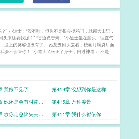
鸡？” 小道士：“没有哇，但你不是很会捉鸡吗，就那大山里，
到头来还要我捉？” “贫道负责烤。”小道士坐在船头，理直气
，脸上的笑容也没有了。 她想要回头去看，楼画月脑袋后面
我会不会管你！” 小道士又坐正了身子，回过神道：“不是
0章 我娘不见了
第419章 没想到你是这样的
鬼
6章 她还是会有时常想
第415章 万种美景
2章 放你走总比失去你
第411章 我什么都依你