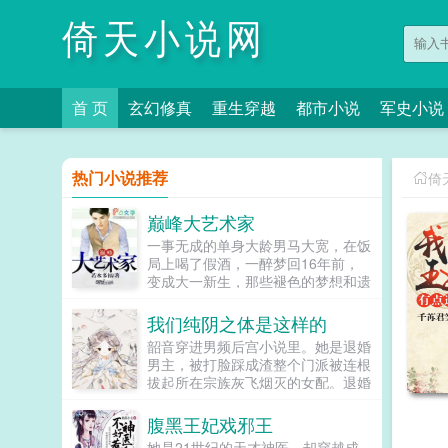
倚天小说网
首 页
玄幻修真
重生穿越
都市小说
军史小说
热门小说推荐
倚
巅峰大艺术家
一事无成的单身大龄男马大宽，在饭
局上喝了假酒，一醉梦回16年前，
变成大一新生，那些褪色的梦想和遗
憾，终于有了大展拳脚的机会。当画
家，做导演，收藏古玩字画，...
我们纯阴之体是这样的
韶音穿进男频后宫小说里。她是退婚
男主，被打脸踩成渣整个门派被连根
拔起所在宗族灰飞烟灭的女配。退婚
有什么大不了的？退婚后，他就是清
清白白的好汉一条，前程光明，未来
腹黑王妃戏邪王
无限。但既然他这么记恨N多年后。
她是21世纪的天才神医，却穿越成