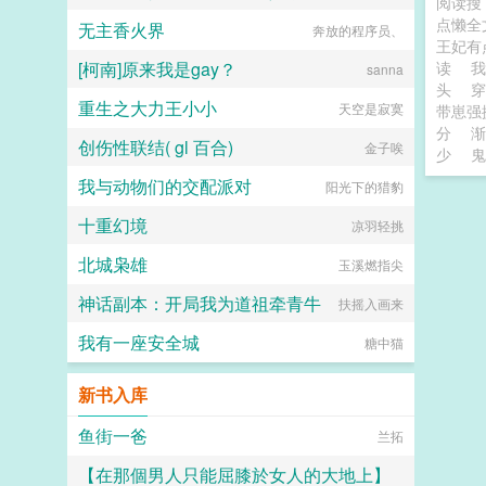
阅读
点懒全
无主香火界
奔放的程序员、
不写黄会死
王妃有
[柯南]原来我是gay？
读
sanna
头
穿
重生之大力王小小
天空是寂寞
带崽强
分
渐
创伤性联结( gl 百合)
金子唉
少
鬼
我与动物们的交配派对
阳光下的猎豹
十重幻境
凉羽轻挑
北城枭雄
玉溪燃指尖
神话副本：开局我为道祖牵青牛
扶摇入画来
我有一座安全城
糖中猫
新书入库
鱼街一爸
兰拓
【在那個男人只能屈膝於女人的大地上】