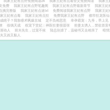
搜
我家王妃有点野免费阅读2k
我家王妃有点毒全文免费阅读
我家王
文免费
我家王妃有点野笔趣阁
我家王妃有点野最新章节
我家王妃
点拽完整版
我家王妃有点迷txt
免费阅读我家王妃有点野
我家王妃
我家王妃有点毒
我家王妃有点狂
免费我家王妃有点野
都市狂龙医仙
成瞎子？我靠瞳术飒爆京城
定不负相思意
幸孕霸宠：九爷，早上见
撩
假偶天成
权宠下堂妃：神医狂妻很嚣张
前妻太诱人，禁欲首富
渐动人
前夫先生，过宠不候
陆总别虐了，温秘书又去相亲了
暗情
夫又凶又黏人