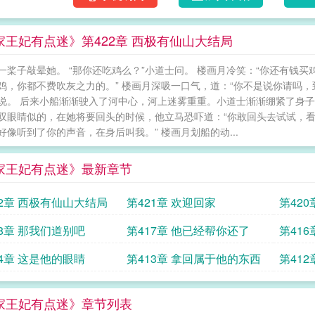
家王妃有点迷》第422章 西极有仙山大结局
一桨子敲晕她。 “那你还吃鸡么？”小道士问。 楼画月冷笑：“你还有钱买
鸡，你都不费吹灰之力的。” 楼画月深吸一口气，道：“你不是说你请吗，
说。 后来小船渐渐驶入了河中心，河上迷雾重重。小道士渐渐绷紧了身子
双眼睛似的，在她将要回头的时候，他立马恐吓道：“你敢回头去试试，看
好像听到了你的声音，在身后叫我。” 楼画月划船的动...
家王妃有点迷》最新章节
22章 西极有仙山大结局
第421章 欢迎回家
第42
18章 那我们道别吧
第417章 他已经帮你还了
第41
起的人
14章 这是他的眼睛
第413章 拿回属于他的东西
第41
要好
家王妃有点迷》章节列表