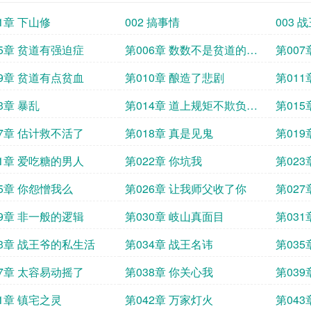
1章 下山修
002 搞事情
003 
05章 贫道有强迫症
第006章 数数不是贫道的强
第00
项
09章 贫道有点贫血
第010章 酿造了悲剧
第01
3章 暴乱
第014章 道上规矩不欺负老
第01
弱病残
17章 估计救不活了
第018章 真是见鬼
第01
21章 爱吃糖的男人
第022章 你坑我
第02
25章 你怨憎我么
第026章 让我师父收了你
第02
29章 非一般的逻辑
第030章 岐山真面目
第03
33章 战王爷的私生活
第034章 战王名讳
第035
37章 太容易动摇了
第038章 你关心我
第03
41章 镇宅之灵
第042章 万家灯火
第04