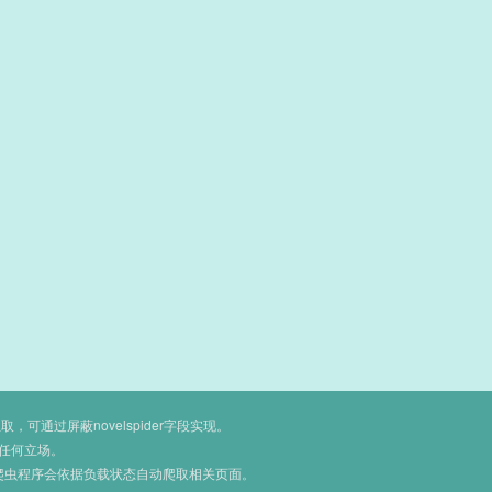
通过屏蔽novelspider字段实现。
任何立场。
爬虫程序会依据负载状态自动爬取相关页面。