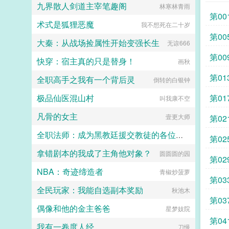
九界散人剑道主宰笔趣阁
本第五本第六本楚祖怎么样，虽然演
林寒林青雨
的一般，但我改得还行吧？系统你知
第00
术式是狐狸恶魔
道什么叫边缘角色吗？人气大爆角色
我不想死在二十岁
算什么边缘角色啊！！！TIPS12100
第0
大秦：从战场捡属性开始变强长生
存稿箱吐章节，偶尔抽空改错字2警
无谅666
惕祖哥感情牌，他是个狠人3wb短不
第0
快穿：宿主真的只是替身！
拉揪，随机掉落祖哥CG4论坛都会标
画秋
注发言时间，精确到秒，有用5是想
第01
全职高手之我有一个背后灵
简单尝试各种题材的产物，专栏预收
倒转的白银钟
有各个题材，收收菜呗w...
极品仙医混山村
第0
叫我康不空
凡骨的女主
壹更大师
第0
全职法师：成为黑教廷援交教徒的各位婊子
第0
拿错剧本的我成了主角他对象？
圆圆圆的园
小磊子
第0
NBA：奇迹缔造者
青椒炒菠萝
第0
全民玩家：我能自选副本奖励
秋池木
第0
偶像和他的金主爸爸
星梦妓院
第0
我有一卷度人经
刀慢