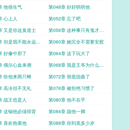
章 他很生气
第048章 好好哄哄他
章 心上人
第052章 忘了吧
5章 又是你这臭道士
第056章 这种事只有鬼才干
得出来
9章 但是我不能永远保
第060章 她完全不需要安慰
3章 好像中邪了
第064章 这下玩大了
7章 偶尔心血来潮
第068章 我是王爷为什么要
克制
1章 给他来两只蝉
第072章 彻底扭曲了
5章 高冷但不无礼
第076章 被拒绝习惯了
9章 战王也是人
第080章 他不在乎
3章 这锅他必须得背
第084章 踹他一脚
7章 喜欢抱着他
第088章 你到底多少岁