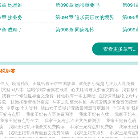
9章 她是谁
第090章 她很重要吗
第09
的那个
3章 接业务
第094章 追求高层次的境界
第09
7章 成精了
第098章 同病相怜
第09
查看更多章节...
小说标签
有佳人
晚清精良
正规给孩子讲中国故事
漂亮胆小鬼是无限万人迷免费
文魁txt八零
黑暗荣耀2全集在线看
心尖痣请君入梦全文阅读
我有整
我有一个修仙世界全文免费
修仙我有一本山海经
在惊悚做怪物之母by
吟鸾一枝嫩柳附带番外百度
斗罗之陆擎天神枪
共轭爱情原著免费阅读无
戏
尘夏kpl个人资料
踏出女子监狱起无敌最新章节更新时
全球灾变 我
王妃有点野
我家王妃有点野免费阅读
我家王妃有点猛
我家王妃有
我家王妃有点野全文
我家王妃有点冷全文免费阅读
我家王妃有点
阅读
我家王妃有点懒全文免费阅读
我家王妃有点野免费版
我家王妃
阅读
我家王妃有点野最新文免费阅读
我家王妃有点甜
我家王妃有点