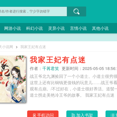
网游小说
科幻小说
灵异小说
言情小说
其他小说
天小说网
>
我家王妃有点迷
我家王妃有点迷
作者：
千苒君笑
更新时间：2025-05-05 18:56:
战王爷北九渊捡回了一个小道士。小道士很穷
这世上还有比铜钱更值钱的玩意儿……战王爷
观有点崩。/不过好在，小道士很好养活。道髻
道士拐走美艳冷王爷的故事。 我家王妃有点迷
手机访问
加入书架