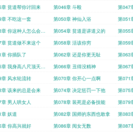
45章 贫道帮你讨回来
第046章 斗殴
第047
49章 不吃这一套
第050章 神仙入浴
第051
53章 你这种人怎么会有
第054章 贫道是讲道义的
第05
57章 贫道做不来这个
第058章 活该你穷
第05
护你
61章 你插队了
第062章 还是你更无耻
第06
65章 我身高八尺顶天立
第066章 丑得没精神
第06
69章 风水轮流转
第070章 你开心一点啊
第07
73章 该来的总是会来
第074章 决定惩罚一下他
第07
77章 男人哄女人
第078章 装死是必备技能
第07
1章 妖道
第082章 国师的东西也敢拿
第08
85章 你高兴就好
第086章 阅女无数
第08