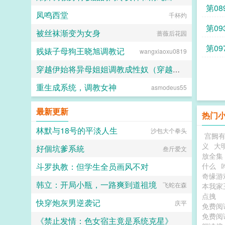
第08
凤鸣西堂
千杯灼
ni1l
第09
被丝袜渐变为女身
蔷薇后花园
第09
贱婊子母狗王晓旭调教记
wangxiaoxu0819
穿越伊始将异母姐姐调教成性奴（穿越到异世界把高贵强大的女性征服至胯下）
重生成系统，调教女神
asmodeus55
dark
最新更新
热门
林默与18号的平淡人生
沙包大个拳头
宫阙
义
大明
好個坑爹系統
叁斤爱文
放全集
斗罗执教：但学生全员画风不对
什么
奇缘游
韩立：开局小瓶，一路爽到道祖境
励志拔光所有香菜
飞蛇在森
本我家
点拽
快穿炮灰男逆袭记
庆平
免费
免费
《禁止发情：色女宿主竟是系统克星》