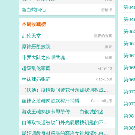
第0
新白蛇问仙
舒楠泽
第0
本周收藏榜
第0
乱伦天堂
黑夜的香蕉
朋友
第0
原神恶堕妓院
黄泉
第0
斗罗大陆之催眠武魂
玖粮
第0
超级乱伦家庭
ken9413
地
丝袜辣妈张静
第0
xiaoxubur
（扶她）疫情期间警花母亲被我调教成三洞全开的肉便器母狗
第0
丝袜女装雌肉浊浆榨汁捕缚
Samurai红枣
霜染official
第0
游戏王雌熟妹卡即堕传——白银城的迷宫主?拉比丽斯篇
第08
自缚取快递被锁门外光屁股找钥匙的不良妹妹
丁骨
第0
爆奸调教身材极品的高冷女神和清纯白袜甜妹留学生，射满她们的鞋柜里的高跟鞋和小皮鞋
黑翼君