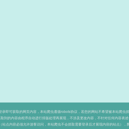
即可获取的网页内容，本站爬虫遵循robots协议，若您的网站不希望被本站爬虫抓取，可
抓取到的内容由程序自动进行排版处理再展现，不涉及更改内容，不针对任何内容表述
（站点内容必须允许游客访问，本站爬虫不会抓取需要登录后才展现内容的站点），