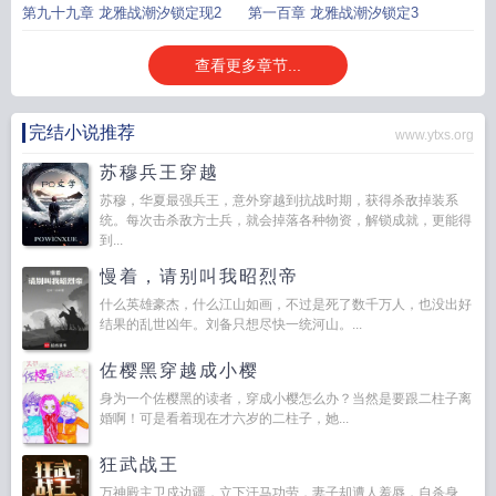
第九十九章 龙雅战潮汐锁定现2
第一百章 龙雅战潮汐锁定3
查看更多章节...
完结小说推荐
www.ytxs.org
苏穆兵王穿越
苏穆，华夏最强兵王，意外穿越到抗战时期，获得杀敌掉装系
统。每次击杀敌方士兵，就会掉落各种物资，解锁成就，更能得
到...
慢着，请别叫我昭烈帝
什么英雄豪杰，什么江山如画，不过是死了数千万人，也没出好
结果的乱世凶年。刘备只想尽快一统河山。...
佐樱黑穿越成小樱
身为一个佐樱黑的读者，穿成小樱怎么办？当然是要跟二柱子离
婚啊！可是看着现在才六岁的二柱子，她...
狂武战王
万神殿主卫戍边疆，立下汗马功劳，妻子却遭人羞辱，自杀身