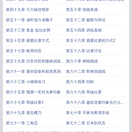
第四十九章 引力操控雏形
第五十章 技能来源
第五十一章 省时省力省脑子
第五十二章 极限与评估
第五十三章 复盘 低估女网
第五十四章 训练真相
第五十五章 观看比赛方式
第五十六章 观看比赛的方式2
第五十七章 棋局对弈
第五十八章 比赛讨论
第五十九章 日常对弈和微操训练高
第六十章 精细挑战
中组
第六十一章 爱好甜食和厨房黑洞
第六十二章 即将回德国
第六十三章 小钢珠练习
第六十四章 怕蛇
第六十五章 预测一军对光希印象
第六十六章 带妹比赛
第六十七章 带妹比赛2
第六十八章 越前龙雅印象光什么来
着
第六十九章 遇见樱乃
第七十章 手冢光希我学姐
第七十一章 三角恋
第七十二章 日本队吃瓜